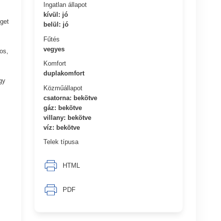
Ingatlan állapot
kívül: jó
get
belül: jó
Fűtés
vegyes
os,
Komfort
duplakomfort
gy
Közműállapot
csatorna: bekötve
gáz: bekötve
villany: bekötve
víz: bekötve
Telek típusa
HTML
PDF