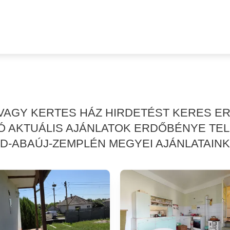
 VAGY KERTES HÁZ HIRDETÉST KERES 
Ó AKTUÁLIS AJÁNLATOK ERDŐBÉNYE TE
D-ABAÚJ-ZEMPLÉN MEGYEI AJÁNLATAINKA