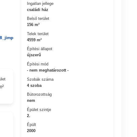
Ingatlan jellege
családi ház
Belső terület
156 m²
Telek terület
8_jimp
4559 m²
Építési állapot
újszerű
Építési mód
- nem meghatározott -
ület
Szobák száma
4 szoba
m²
Bútorozottság
nem
Épület szintje
2.
Épült
2000