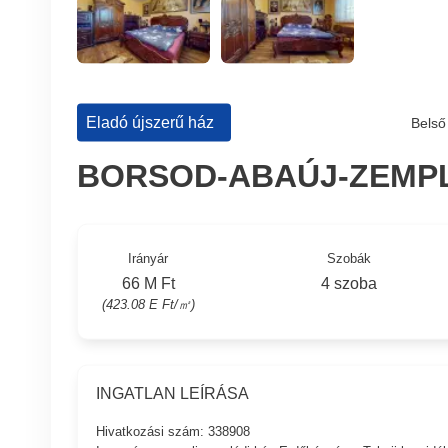
Eladó újszerű ház
Belső
BORSOD-ABAÚJ-ZEMP
Irányár
Szobák
66 M Ft
4 szoba
(423.08 E Ft/㎡)
INGATLAN LEÍRÁSA
Hivatkozási szám: 338908