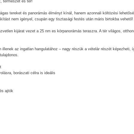
, természet és tér!
tágas tereket és panorámás élményt kínál, hanem azonnali költözési lehetősé
lakítást nem igényel, csupán egy tisztasági festés után máris birtokba vehető!
etlen kijárat vezet a 25 nm es körpanorámás teraszra. A tér világos, otthon
 illenek az ingatlan hangulatához – nagy részük a vételár részét képezheti, í
tulajdonos.
t
olásra, borászati célra is ideális
és ajtók