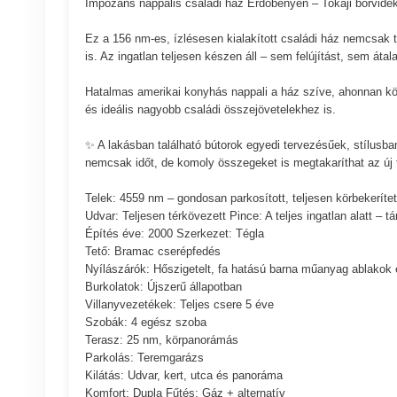
Impozáns nappalis családi ház Erdőbényén – Tokaji borvidék
Ez a 156 nm-es, ízlésesen kialakított családi ház nemcsak 
is. Az ingatlan teljesen készen áll – sem felújítást, sem áta
Hatalmas amerikai konyhás nappali a ház szíve, ahonnan közv
és ideális nagyobb családi összejövetelekhez is.
✨ A lakásban található bútorok egyedi tervezésűek, stílusban
nemcsak időt, de komoly összegeket is megtakaríthat az új 
Telek: 4559 nm – gondosan parkosított, teljesen körbekerítet
Udvar: Teljesen térkövezett Pince: A teljes ingatlan alatt – tár
Építés éve: 2000 Szerkezet: Tégla
Tető: Bramac cserépfedés
Nyílászárók: Hőszigetelt, fa hatású barna műanyag ablakok 
Burkolatok: Újszerű állapotban
Villanyvezetékek: Teljes csere 5 éve
Szobák: 4 egész szoba
Terasz: 25 nm, körpanorámás
Parkolás: Teremgarázs
Kilátás: Udvar, kert, utca és panoráma
Komfort: Dupla Fűtés: Gáz + alternatív