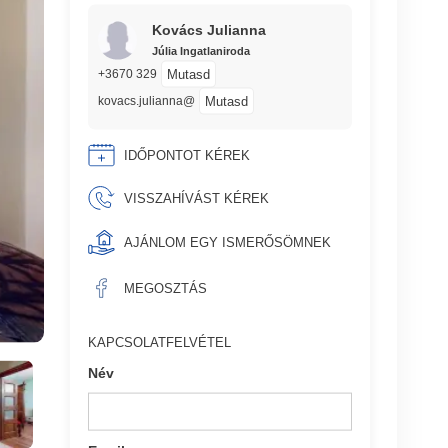
Kovács Julianna
Júlia Ingatlaniroda
Mutasd
+3670 329
Mutasd
kovacs.julianna@
IDŐPONTOT KÉREK
VISSZAHÍVÁST KÉREK
AJÁNLOM EGY ISMERŐSÖMNEK
MEGOSZTÁS
KAPCSOLATFELVÉTEL
Név