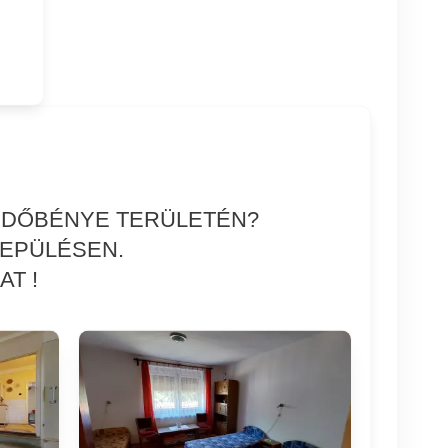
ERDŐBÉNYE TERÜLETÉN?
LEPÜLÉSEN.
T !