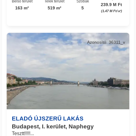
Belső terület
Telek terület
Szobák
239.9 M Ft
163 m²
519 m²
5
(1.47 M Ft/㎡)
Azonosító: 36311_v
ELADÓ ÚJSZERŰ LAKÁS
Budapest, I. kerület, Naphegy
Tesztt!!!!!...