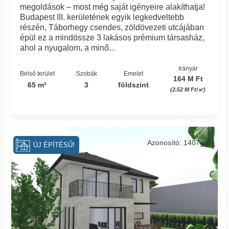
megoldások – most még saját igényeire alakíthatja!
Budapest III. kerületének egyik legkedveltebb
részén, Táborhegy csendes, zöldövezeti utcájában
épül ez a mindössze 3 lakásos prémium társasház,
ahol a nyugalom, a minő...
Irányár
Belső terület
Szobák
Emelet
164 M Ft
65 m²
3
földszint
(2.52 M Ft/㎡)
Azonosító: 1407_ar
ÚJ ÉPÍTÉSŰ!