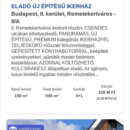
ELADÓ ÚJ ÉPÍTÉSŰ IKERHÁZ
Budapest, II. kerület, Remetekertváros -
II/A
II. Remetekertváros kedvelt részén, CSENDES
utcában elhelyezkedő, PANORÁMÁS, ÚJ
ÉPÍTÉSŰ, PRÉMIUM kategóriás IKERHÁZFÉL
TELJESKÖRŰ műszaki felszereltséggel,
GÉPESÍTETT KONYHABÚTORRAL, beépített
szekrényekkel, ajándék master bedroom
kialakítással, AZONNAL KÖLTÖZHETŐ,
KULCSRAKÉSZ állapotban eladó. Az igényes,
luxus kivitelű ingatlan minden részletébe...
Irányár
Belső terület
Telek terület
Szobák
328 M Ft
150 m²
540 m²
4+1
(2.19 M Ft/㎡)
Azonosító: 4072_red
GARÁZZSAL