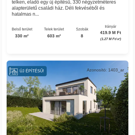
telken, eladó egy új építésű, 330 négyzetméteres
alapterületű családi ház. Déli fekvéséből és
hatalmas n...
Irányár
Belső terület
Telek terület
Szobák
419.9 M Ft
330 m²
603 m²
8
(1.27 M Ft/㎡)
Azonosító: 1403_ar
ÚJ ÉPÍTÉSŰ!