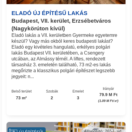
ELADÓ ÚJ ÉPÍTÉSŰ LAKÁS
Budapest, VII. kerület, Erzsébetváros
(Nagykörúton kívül)
Eladó lakás a VII. kerületben Gyermeke egyetemre
készül? Vagy más okból keres budapesti lakást?
Eladó egy kivételes hangulatú, erkélyes polgári
lakás Budapest VII. kerületében, a Csengery
utcában, az Almássy térnél. A liftes, rendezett
társasház 3. emeletén található, 73 m2-es lakás
megőrizte a klasszikus polgári építészet legszebb
jegyeit: n...
Irányár
Belső terület
Szobák
Emelet
79.9 M Ft
73 m²
2
3
(1.09 M Ft/㎡)
Azonosító: 2657_rid