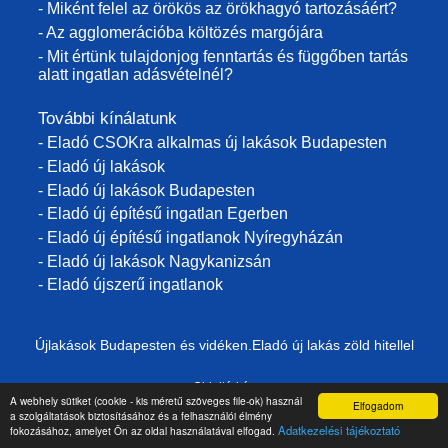
- Miként felel az örökös az örökhagyó tartozásáért?
- Az agglomerációba költözés margójára
- Mit értünk tulajdonjog fenntartás és függőben tartás
alatt ingatlan adásvételnél?
További kínálatunk
- Eladó CSOKra alkalmas új lakások Budapesten
- Eladó új lakások
- Eladó új lakások Budapesten
- Eladó új építésű ingatlan Egerben
- Eladó új építésű ingatlanok Nyíregyházán
- Eladó új lakások Nagykanizsán
- Eladó újszerű ingatlanok
Újlakások Budapesten és vidéken.Eladó új lakás zöld hitellel
Oldaltérkép
A webhely sütiket (cookie - kis méretű szöveges file-ok) használ
Elfogadom
a szolgáltatások biztosításához és a felhasználói élmény
Adatkezelés
Adatkezelési tájékoztató
fokozásához, amelyet Ön az oldal használatával elfogad.