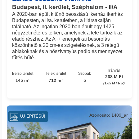
Budapest, II. kerület, Széphalom - II/A
A 2020-ban épült kitűnő beosztású ikerház ikerház
Budapesten, a II/a. kerületben, a Hársakalján
található. Az ingatlan 2020-ban épült egy 1425
négyzetméteres telken, amelynek a fele tartozik az
eladó részhez. Az A++ energetikai besorolás
köszönhető a 20 cm-es szigetelésnek, a 3 rétegű
ablakoknak és a hőszivattyús padló és mennyezet
fűtés-hűté...
Irányár
Belső terület
Telek terület
Szobák
268 M Ft
145 m²
712 m²
5
(1.85 M Ft/㎡)
Azonosító: 1409_ar
ÚJ ÉPÍTÉSŰ!