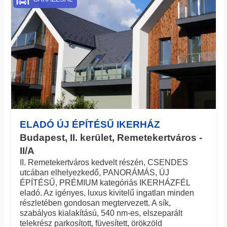
ELADÓ ÚJ ÉPÍTÉSŰ IKERHÁZ
Budapest, II. kerület, Remetekertváros -
II/A
II. Remetekertváros kedvelt részén, CSENDES
utcában elhelyezkedő, PANORÁMÁS, ÚJ
ÉPÍTÉSŰ, PRÉMIUM kategóriás IKERHÁZFÉL
eladó. Az igényes, luxus kivitelű ingatlan minden
részletében gondosan megtervezett. A sík,
szabályos kialakítású, 540 nm-es, elszeparált
telekrész parkosított, füvesített, örökzöld