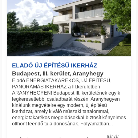
ELADÓ ÚJ ÉPÍTÉSŰ IKERHÁZ
Budapest, III. kerület, Aranyhegy
Eladó ENERGIATAKARÉKOS, ÚJ ÉPÍTÉSŰ,
PANORÁMÁS IKERHÁZ a III.kerületben
ARANYHEGYEN! Budapest III. kerületének egyik
legkeresettebb, családbarát részén, Aranyhegyen
kínálunk megvételre egy modern, új építésű
ikerházat, amely kiváló műszaki tartalommal,
energiatakarékos megoldásokkal biztosít kényelmes
otthont leendő tulajdonosának. Folyamatban...
Irányár