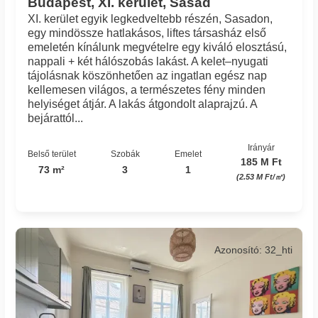
Budapest, XI. kerület, Sasad
XI. kerület egyik legkedveltebb részén, Sasadon,
egy mindössze hatlakásos, liftes társasház első
emeletén kínálunk megvételre egy kiváló elosztású,
nappali + két hálószobás lakást. A kelet–nyugati
tájolásnak köszönhetően az ingatlan egész nap
kellemesen világos, a természetes fény minden
helyiséget átjár. A lakás átgondolt alaprajzú. A
bejárattól...
Irányár
Belső terület
Szobák
Emelet
185 M Ft
73 m²
3
1
(2.53 M Ft/㎡)
Azonosító: 32_hti