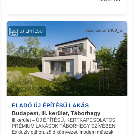
Azonosító: 1408_ar
ÚJ ÉPÍTÉSŰ!
ELADÓ ÚJ ÉPÍTÉSŰ LAKÁS
Budapest, III. kerület, Táborhegy
III.kerület – ÚJ ÉPÍTÉSŰ, KERTKAPCSOLATOS
PRÉMIUM LAKÁSOK TÁBORHEGY SZÍVÉBEN!
Exkluzív otthon, zöld környezet, modern műszaki