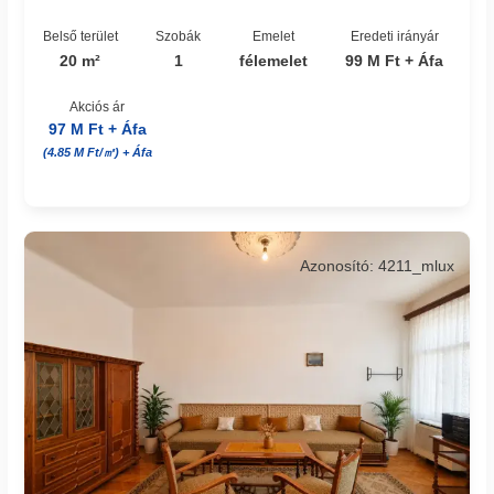
Belső terület
Szobák
Emelet
Eredeti irányár
20 m²
1
félemelet
99 M Ft + Áfa
Akciós ár
97 M Ft + Áfa
(4.85 M Ft/㎡) + Áfa
Azonosító: 4211_mlux