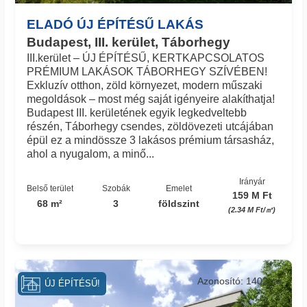
ELADÓ ÚJ ÉPÍTÉSŰ LAKÁS
Budapest, III. kerület, Táborhegy
III.kerület – ÚJ ÉPÍTÉSŰ, KERTKAPCSOLATOS
PRÉMIUM LAKÁSOK TÁBORHEGY SZÍVÉBEN!
Exkluzív otthon, zöld környezet, modern műszaki
megoldások – most még saját igényeire alakíthatja!
Budapest III. kerületének egyik legkedveltebb
részén, Táborhegy csendes, zöldövezeti utcájában
épül ez a mindössze 3 lakásos prémium társasház,
ahol a nyugalom, a minő...
Irányár
Belső terület
Szobák
Emelet
159 M Ft
68 m²
3
földszint
(2.34 M Ft/㎡)
Azonosító: 1402_ar
ÚJ ÉPÍTÉSŰ!