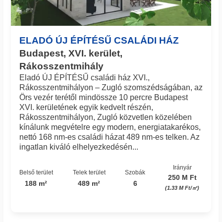
ELADÓ ÚJ ÉPÍTÉSŰ CSALÁDI HÁZ
Budapest, XVI. kerület,
Rákosszentmihály
Eladó ÚJ ÉPÍTÉSŰ családi ház XVI.,
Rákosszentmihályon – Zugló szomszédságában, az
Örs vezér terétől mindössze 10 percre Budapest
XVI. kerületének egyik kedvelt részén,
Rákosszentmihályon, Zugló közvetlen közelében
kínálunk megvételre egy modern, energiatakarékos,
nettó 168 nm-es családi házat 489 nm-es telken. Az
ingatlan kiváló elhelyezkedésén...
Irányár
Belső terület
Telek terület
Szobák
250 M Ft
188 m²
489 m²
6
(1.33 M Ft/㎡)