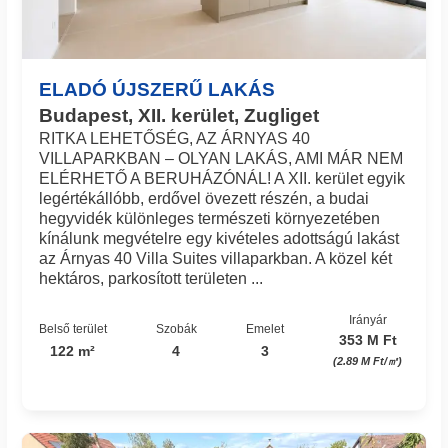
ELADÓ ÚJSZERŰ LAKÁS
Budapest, XII. kerület, Zugliget
RITKA LEHETŐSÉG, AZ ÁRNYAS 40
VILLAPARKBAN – OLYAN LAKÁS, AMI MÁR NEM
ELÉRHETŐ A BERUHÁZÓNÁL! A XII. kerület egyik
legértékállóbb, erdővel övezett részén, a budai
hegyvidék különleges természeti környezetében
kínálunk megvételre egy kivételes adottságú lakást
az Árnyas 40 Villa Suites villaparkban. A közel két
hektáros, parkosított területen ...
Irányár
Belső terület
Szobák
Emelet
353 M Ft
122 m²
4
3
(2.89 M Ft/㎡)