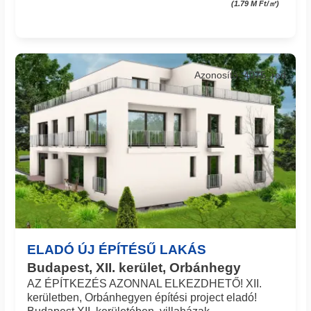
(1.79 M Ft/㎡)
Azonosító: 4075_red
ELADÓ ÚJ ÉPÍTÉSŰ LAKÁS
Budapest, XII. kerület, Orbánhegy
AZ ÉPÍTKEZÉS AZONNAL ELKEZDHETŐ! XII.
kerületben, Orbánhegyen építési project eladó!