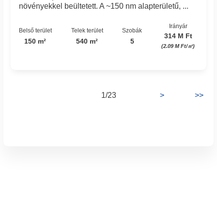
növényekkel beültetett. A ~150 nm alapterületű, ...
Irányár
Belső terület
Telek terület
Szobák
314 M Ft
150 m²
540 m²
5
(2.09 M Ft/㎡)
1/23
>
>>