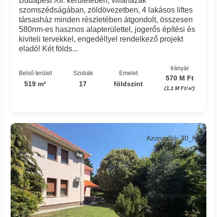
Budapest XII. kerületében, villaházak
szomszédságában, zöldövezetben, 4 lakásos liftes
társasház minden részletében átgondolt, összesen
580nm-es hasznos alapterülettel, jogerős építési és
kiviteli tervekkel, engedéllyel rendelkező projekt
eladó! Két földs...
Irányár
Belső terület
Szobák
Emelet
570 M Ft
519 m²
17
földszint
(1.1 M Ft/㎡)
Azonosító: 30_hti