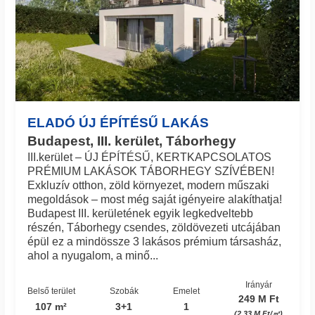
ELADÓ ÚJ ÉPÍTÉSŰ LAKÁS
Budapest, III. kerület, Táborhegy
III.kerület – ÚJ ÉPÍTÉSŰ, KERTKAPCSOLATOS
PRÉMIUM LAKÁSOK TÁBORHEGY SZÍVÉBEN!
Exkluzív otthon, zöld környezet, modern műszaki
megoldások – most még saját igényeire alakíthatja!
Budapest III. kerületének egyik legkedveltebb
részén, Táborhegy csendes, zöldövezeti utcájában
épül ez a mindössze 3 lakásos prémium társasház,
ahol a nyugalom, a minő...
Irányár
Belső terület
Szobák
Emelet
249 M Ft
107 m²
3+1
1
(2.33 M Ft/㎡)