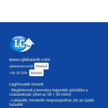
www.ujlakasok.com
ujlakasokcom@
Mutasd
+36-30-328-
Mutasd
Legfrissebb híreink
- Megérkezett a kormány legszebb ajándéka a
családoknak: jöhet az 58 + 30 millió!
- Lakásáfa: mindenki megnyugodhat, jön az újabb
haladék