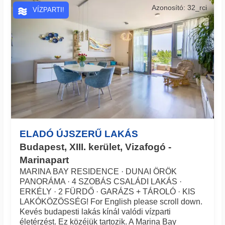
Azonosító: 32_rci
VÍZPARTI!
ELADÓ ÚJSZERŰ LAKÁS
Budapest, XIII. kerület, Vizafogó -
Marinapart
MARINA BAY RESIDENCE · DUNAI ÖRÖK
PANORÁMA · 4 SZOBÁS CSALÁDI LAKÁS ·
ERKÉLY · 2 FÜRDŐ · GARÁZS + TÁROLÓ · KIS
LAKÓKÖZÖSSÉG! For English please scroll down.
Kevés budapesti lakás kínál valódi vízparti
életérzést. Ez közéjük tartozik. A Marina Bay