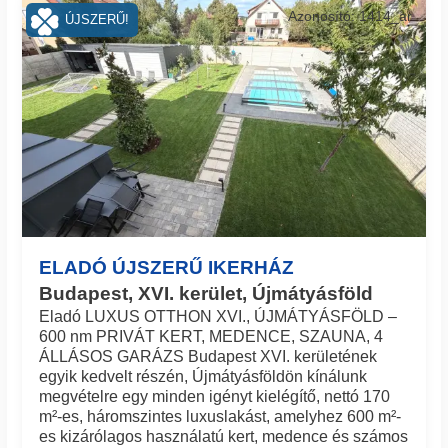
Azonosító: 1414_ar
ÚJSZERŰ!
ELADÓ ÚJSZERŰ IKERHÁZ
Budapest, XVI. kerület, Újmátyásföld
Eladó LUXUS OTTHON XVI., ÚJMÁTYÁSFÖLD –
600 nm PRIVÁT KERT, MEDENCE, SZAUNA, 4
ÁLLÁSOS GARÁZS Budapest XVI. kerületének
egyik kedvelt részén, Újmátyásföldön kínálunk
megvételre egy minden igényt kielégítő, nettó 170
m²-es, háromszintes luxuslakást, amelyhez 600 m²-
es kizárólagos használatú kert, medence és számos