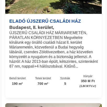
ELADÓ ÚJSZERŰ CSALÁDI HÁZ
Budapest, II. kerület,
ÚJSZERŰ CSALÁDI HÁZ MÁRIAREMETÉN,
PÁRATLAN KÖRNYEZETBEN Megvételre
kínálunk egy önálló családi házat II. kerület
Máriaremetén, közvetlenül a Budai hegység
lábánál, csendes Zöldövezetben, a ház közvetlen
környzetét a nyugalom és a biztonság jellemzi. A
házról: A ház 2013-ban épült, kétszintes, szintenként
87 nm, nappali+4 hálószobával. Kitűnő...
Irányár
Belső terület
Telek terület
Szobák
350 M Ft
190 m²
700 m²
5
(1.84 M Ft/㎡)