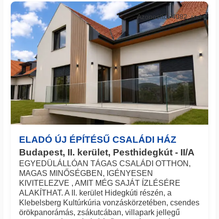
Azonosító: 4082_red
ELADÓ ÚJ ÉPÍTÉSŰ CSALÁDI HÁZ
Budapest, II. kerület, Pesthidegkút - II/A
EGYEDÜLÁLLÓAN TÁGAS CSALÁDI OTTHON,
MAGAS MINŐSÉGBEN, IGÉNYESEN
KIVITELEZVE , AMIT MÉG SAJÁT ÍZLÉSÉRE
ALAKÍTHAT. A II. kerület Hidegkúti részén, a
Klebelsberg Kultúrkúria vonzáskörzetében, csendes
örökpanorámás, zsákutcában, villapark jellegű