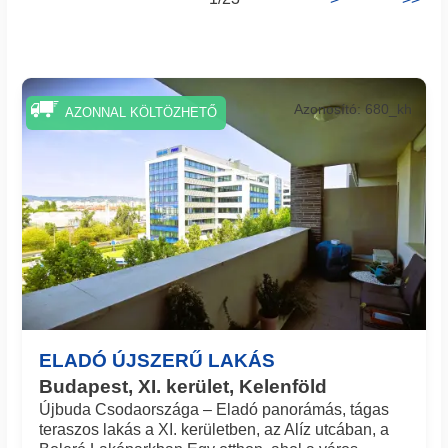
Azonosító: 680_kh
AZONNAL KÖLTÖZHETŐ
ELADÓ ÚJSZERŰ LAKÁS
Budapest, XI. kerület, Kelenföld
Újbuda Csodaországa – Eladó panorámás, tágas
teraszos lakás a XI. kerületben, az Alíz utcában, a