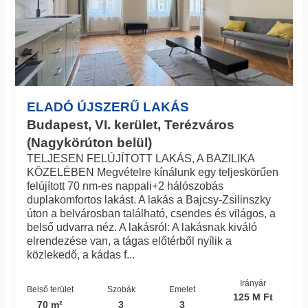
ELADÓ ÚJSZERŰ LAKÁS
Budapest, VI. kerület, Terézváros
(Nagykörúton belül)
TELJESEN FELÚJÍTOTT LAKÁS, A BAZILIKA
KÖZELÉBEN Megvételre kínálunk egy teljeskörűen
felújított 70 nm-es nappali+2 hálószobás
duplakomfortos lakást. A lakás a Bajcsy-Zsilinszky
úton a belvárosban található, csendes és világos, a
belső udvarra néz. A lakásról: A lakásnak kiváló
elrendezése van, a tágas előtérből nyílik a
közlekedő, a kádas f...
Irányár
Belső terület
Szobák
Emelet
125 M Ft
70 m²
3
3