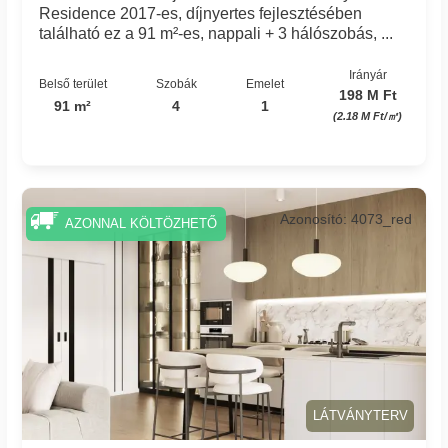
Residence 2017-es, díjnyertes fejlesztésében
található ez a 91 m²-es, nappali + 3 hálószobás, ...
Irányár
Belső terület
Szobák
Emelet
198 M Ft
91 m²
4
1
(2.18 M Ft/㎡)
Azonosító: 4073_red
AZONNAL KÖLTÖZHETŐ
LÁTVÁNYTERV