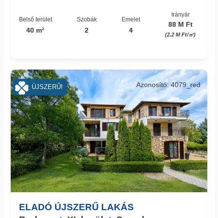
Irányár
Belső terület
Szobák
Emelet
88 M Ft
40 m²
2
4
(2.2 M Ft/㎡)
Azonosító: 4079_red
ÚJSZERŰ!
ELADÓ ÚJSZERŰ LAKÁS