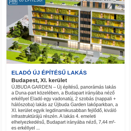
ÚJ ÉPÍTÉSŰ!
ELADÓ ÚJ ÉPÍTÉSŰ LAKÁS
Budapest, XI. kerület
ÚJBUDA GARDEN – Új építésű, panorámás lakás
a Duna-part közelében, a Budapart irányába néző
erkéllyel Eladó egy vadonatúj, 2 szobás (nappali +
hálószoba) lakás az Újbuda Garden lakóparkban, a
XI. kerület egyik legdinamikusabban fejlődő, kiváló
infrastruktúrájú részén. A lakás 4. emeleti
elhelyezkedésű, Budapart irányába néző, 7,44 m²-
es erkéllyel ...