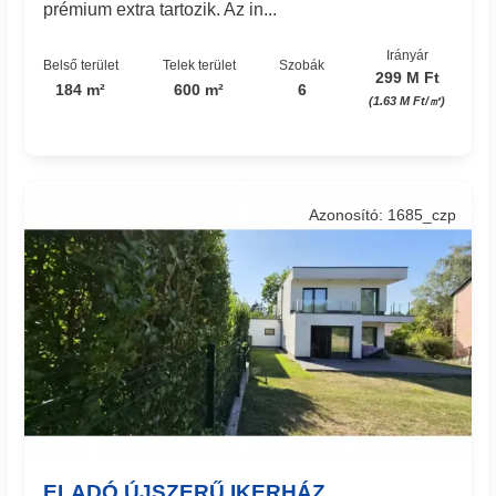
prémium extra tartozik. Az in...
Irányár
Belső terület
Telek terület
Szobák
299 M Ft
184 m²
600 m²
6
(1.63 M Ft/㎡)
Azonosító: 1685_czp
ELADÓ ÚJSZERŰ IKERHÁZ