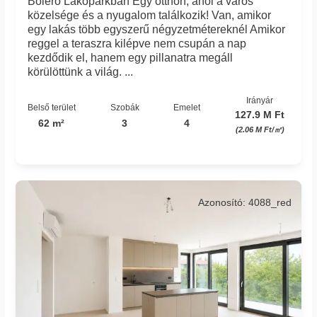
Boleró Lakóparkban Egy otthon, ahol a város
közelsége és a nyugalom találkozik! Van, amikor
egy lakás több egyszerű négyzetmétereknél Amikor
reggel a teraszra kilépve nem csupán a nap
kezdődik el, hanem egy pillanatra megáll
körülöttünk a világ. ...
Irányár
Belső terület
Szobák
Emelet
127.9 M Ft
62 m²
3
4
(2.06 M Ft/㎡)
Azonosító: 4088_red