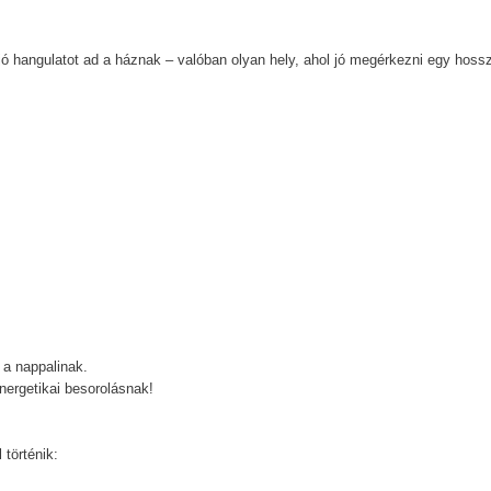
n jó hangulatot ad a háznak – valóban olyan hely, ahol jó megérkezni egy hoss
 a nappalinak.
nergetikai besorolásnak!
történik: