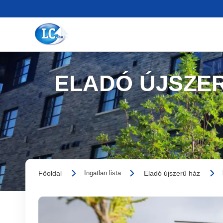
ELADÓ ÚJSZE
Főoldal
Eladó újszerű ház
Ingatlan lista