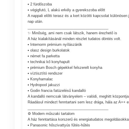
• 2 fürdőszoba
• végigfutó, L alakú erkély a gyerekszoba előtt
A nappali előtti terasz és a kert közötti kapcsolat különöse
nap után.
________________________________________
✨ Minőség, ami nem csak látszik, hanem érezhető is
A ház kialakításánál minden részlet tudatos döntés volt.
• Internorm prémium nyílászárók
• olasz design burkolatok
• német fa parketta
• technikai kő konyhapult
• prémium Bosch gépekkel felszerelt konyha
• víztisztító rendszer
• Konyhamalac
• Hydropool jakuzzi
• Godin francia fatüzelésű kandalló
A kandalló nemcsak látványelem – valódi, meghitt központja
Ráadásul mindezt fenntartani sem lesz drága, hála az A++ e
________________________________________
⚙️ Modern műszaki tartalom
A ház fenntartása korszerű és energiatudatos megoldásokkal 
• Panasonic hőszivattyús fűtés-hűtés