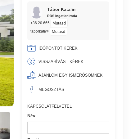
Tábor Katalin
RDS Ingatlaniroda
Mutasd
+36 20 665
Mutasd
taborkati@
IDŐPONTOT KÉREK
VISSZAHÍVÁST KÉREK
AJÁNLOM EGY ISMERŐSÖMNEK
MEGOSZTÁS
KAPCSOLATFELVÉTEL
Név