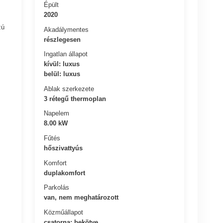
Épült
2020
zú
Akadálymentes
részlegesen
Ingatlan állapot
kívül: luxus
belül: luxus
Ablak szerkezete
3 rétegű thermoplan
Napelem
8.00 kW
Fűtés
hőszivattyús
Komfort
duplakomfort
Parkolás
van, nem meghatározott
Közműállapot
csatorna: bekötve