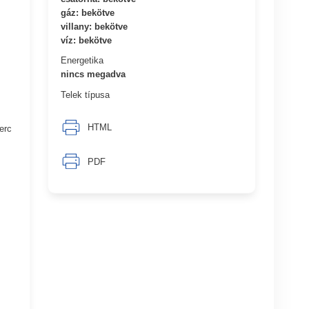
gáz: bekötve
villany: bekötve
víz: bekötve
Energetika
nincs megadva
Telek típusa
HTML
erc
PDF