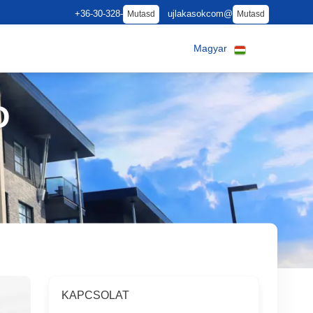
+36-30-328-
ujlakasokcom@
Mutasd
Mutasd
Magyar
D
KAPCSOLAT