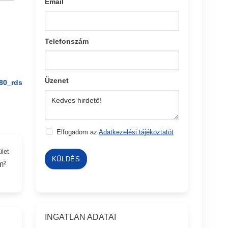
Email
Telefonszám
Üzenet
80_rds
Elfogadom az
Adatkezelési tájékoztatót
ület
KÜLDÉS
m²
INGATLAN ADATAI