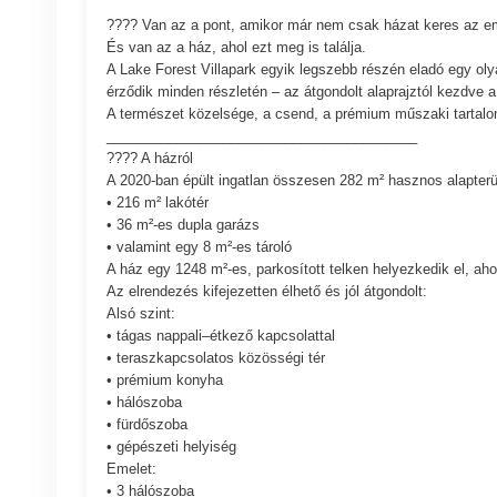
???? Van az a pont, amikor már nem csak házat keres az e
És van az a ház, ahol ezt meg is találja.
A Lake Forest Villapark egyik legszebb részén eladó egy oly
érződik minden részletén – az átgondolt alaprajztól kezdve 
A természet közelsége, a csend, a prémium műszaki tartalom
________________________________________
???? A házról
A 2020-ban épült ingatlan összesen 282 m² hasznos alapterül
• 216 m² lakótér
• 36 m²-es dupla garázs
• valamint egy 8 m²-es tároló
A ház egy 1248 m²-es, parkosított telken helyezkedik el, ahol 
Az elrendezés kifejezetten élhető és jól átgondolt:
Alsó szint:
• tágas nappali–étkező kapcsolattal
• teraszkapcsolatos közösségi tér
• prémium konyha
• hálószoba
• fürdőszoba
• gépészeti helyiség
Emelet:
• 3 hálószoba