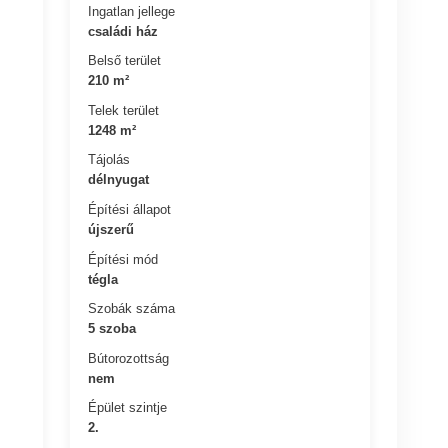
Ingatlan jellege
családi ház
Belső terület
210 m²
Telek terület
1248 m²
Tájolás
délnyugat
Építési állapot
újszerű
Építési mód
tégla
Szobák száma
5 szoba
Bútorozottság
nem
Épület szintje
2.