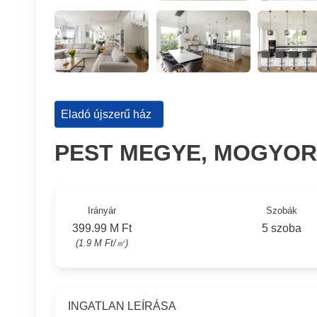
Eladó újszerű ház
PEST MEGYE, MOGYOR
Irányár
Szobák
399.99 M Ft
5 szoba
(1.9 M Ft/㎡)
INGATLAN LEÍRÁSA