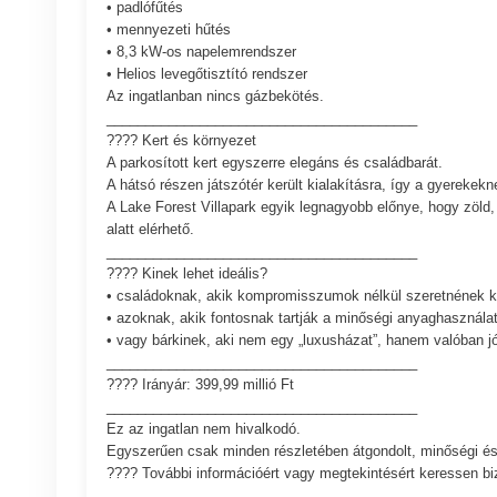
• padlófűtés
• mennyezeti hűtés
• 8,3 kW-os napelemrendszer
• Helios levegőtisztító rendszer
Az ingatlanban nincs gázbekötés.
________________________________________
???? Kert és környezet
A parkosított kert egyszerre elegáns és családbarát.
A hátsó részen játszótér került kialakításra, így a gyerekeknek
A Lake Forest Villapark egyik legnagyobb előnye, hogy zöld,
alatt elérhető.
________________________________________
???? Kinek lehet ideális?
• családoknak, akik kompromisszumok nélkül szeretnének k
• azoknak, akik fontosnak tartják a minőségi anyaghasználat
• vagy bárkinek, aki nem egy „luxusházat”, hanem valóban jó
________________________________________
???? Irányár: 399,99 millió Ft
________________________________________
Ez az ingatlan nem hivalkodó.
Egyszerűen csak minden részletében átgondolt, minőségi és
???? További információért vagy megtekintésért keressen b