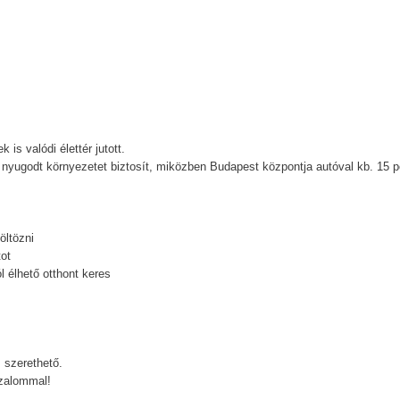
 is valódi élettér jutott.
 nyugodt környezetet biztosít, miközben Budapest központja autóval kb. 15 p
öltözni
ot
l élhető otthont keres
 szerethető.
izalommal!