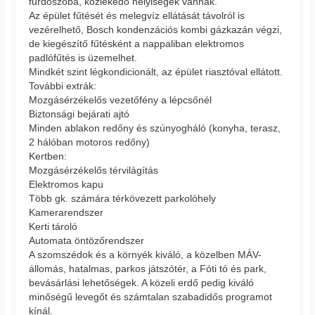
fürdőszoba, közlekedő helyiségek vannak.
Az épület fűtését és melegvíz ellátását távolról is
vezérelhető, Bosch kondenzációs kombi gázkazán végzi,
de kiegészítő fűtésként a nappaliban elektromos
padlófűtés is üzemelhet.
Mindkét szint légkondicionált, az épület riasztóval ellátott.
További extrák:
Mozgásérzékelős vezetőfény a lépcsőnél
Biztonsági bejárati ajtó
Minden ablakon redőny és szúnyogháló (konyha, terasz,
2 hálóban motoros redőny)
Kertben:
Mozgásérzékelős térvilágítás
Elektromos kapu
Több gk. számára térkövezett parkolóhely
Kamerarendszer
Kerti tároló
Automata öntözőrendszer
A szomszédok és a környék kiváló, a közelben MÁV-
állomás, hatalmas, parkos játszótér, a Fóti tó és park,
bevásárlási lehetőségek. A közeli erdő pedig kiváló
minőségű levegőt és számtalan szabadidős programot
kínál.