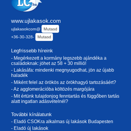
www.ujlakasok.com
ujlakasokcom@
Mutasd
+36-30-328-
Mutasd
Legfrissebb híreink
- Megérkezett a kormány legszebb ajándéka a
családoknak: jöhet az 58 + 30 millió!
- Lakásáfa: mindenki megnyugodhat, jön az újabb
haladék
- Miként felel az örökös az örökhagyó tartozásáért?
- Az agglomerációba költözés margójára
- Mit értünk tulajdonjog fenntartás és függőben tartás
alatt ingatlan adásvételnél?
További kínálatunk
- Eladó CSOKra alkalmas új lakások Budapesten
- Eladó új lakások