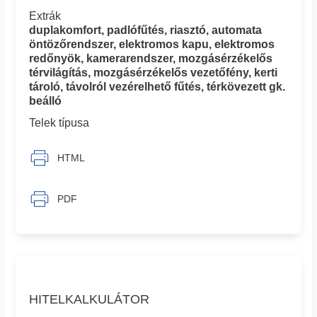
Extrák
duplakomfort, padlófűtés, riasztó, automata
öntözőrendszer, elektromos kapu, elektromos
redőnyök, kamerarendszer, mozgásérzékelős
térvilágítás, mozgásérzékelős vezetőfény, kerti
tároló, távolról vezérelhető fűtés, térkövezett gk.
beálló
Telek típusa
HTML
PDF
HITELKALKULÁTOR