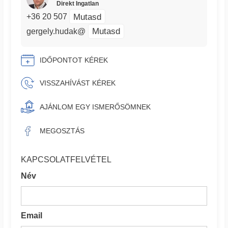
Direkt Ingatlan
Mutasd
+36 20 507
Mutasd
gergely.hudak@
IDŐPONTOT KÉREK
VISSZAHÍVÁST KÉREK
AJÁNLOM EGY ISMERŐSÖMNEK
MEGOSZTÁS
KAPCSOLATFELVÉTEL
Név
Email