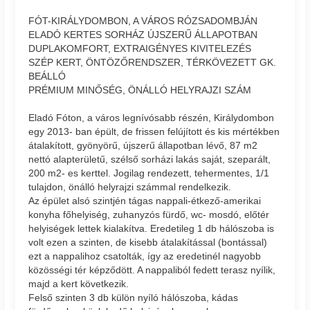
FÓT-KIRÁLYDOMBON, A VÁROS RÓZSADOMBJÁN
ELADÓ KERTES SORHÁZ ÚJSZERŰ ÁLLAPOTBAN
DUPLAKOMFORT, EXTRAIGÉNYES KIVITELEZÉS
SZÉP KERT, ÖNTÖZŐRENDSZER, TÉRKÖVEZETT GK.
BEÁLLÓ
PRÉMIUM MINŐSÉG, ÖNÁLLÓ HELYRAJZI SZÁM
Eladó Fóton, a város legnívósabb részén, Királydombon
egy 2013- ban épült, de frissen felújított és kis mértékben
átalakított, gyönyörű, újszerű állapotban lévő, 87 m2
nettó alapterületű, szélső sorházi lakás saját, szeparált,
200 m2- es kerttel. Jogilag rendezett, tehermentes, 1/1
tulajdon, önálló helyrajzi számmal rendelkezik.
Az épület alsó szintjén tágas nappali-étkező-amerikai
konyha főhelyiség, zuhanyzós fürdő, wc- mosdó, előtér
helyiségek lettek kialakítva. Eredetileg 1 db hálószoba is
volt ezen a szinten, de kisebb átalakítással (bontással)
ezt a nappalihoz csatolták, így az eredetinél nagyobb
közösségi tér képződött. A nappaliból fedett terasz nyílik,
majd a kert következik.
Felső szinten 3 db külön nyíló hálószoba, kádas