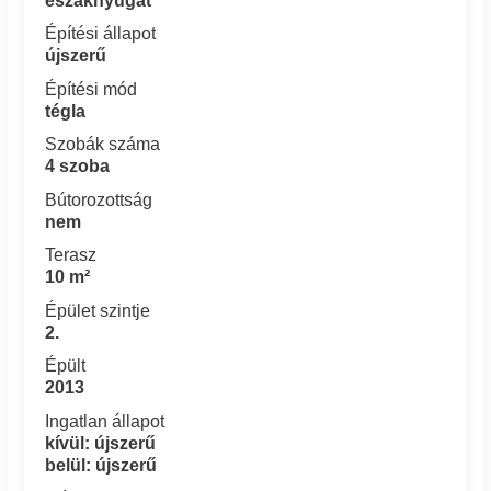
északnyugat
Építési állapot
újszerű
Építési mód
tégla
Szobák száma
4 szoba
Bútorozottság
nem
Terasz
10 m²
Épület szintje
2.
Épült
2013
Ingatlan állapot
kívül: újszerű
belül: újszerű