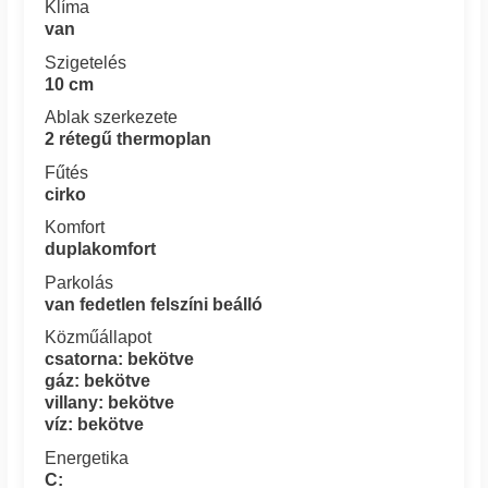
Klíma
van
Szigetelés
10 cm
Ablak szerkezete
2 rétegű thermoplan
Fűtés
cirko
Komfort
duplakomfort
Parkolás
van fedetlen felszíni beálló
Közműállapot
csatorna: bekötve
gáz: bekötve
villany: bekötve
víz: bekötve
Energetika
C: