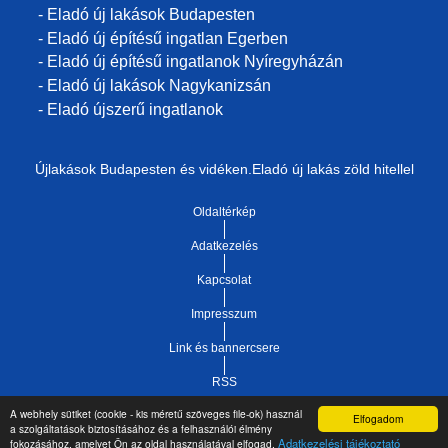
- Eladó új lakások Budapesten
- Eladó új építésű ingatlan Egerben
- Eladó új építésű ingatlanok Nyíregyházán
- Eladó új lakások Nagykanizsán
- Eladó újszerű ingatlanok
Újlakások Budapesten és vidéken.Eladó új lakás zöld hitellel
Oldaltérkép
Adatkezelés
Kapcsolat
Impresszum
Link és bannercsere
RSS
A webhely sütiket (cookie - kis méretű szöveges file-ok) használ
Elfogadom
Vár-Köz Kft. - Ingatlan nyilvántartó, ügyviteli és
a szolgáltatások biztosításához és a felhasználói élmény
Copyright © 2021.
Adatkezelési tájékoztató
fokozásához, amelyet Ön az oldal használatával elfogad.
adminisztrációs szoftver