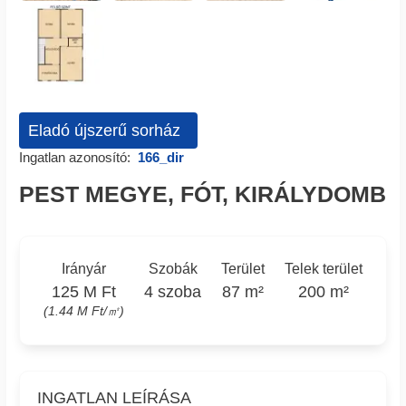
Eladó újszerű sorház
Ingatlan azonosító:
166_dir
PEST MEGYE, FÓT, KIRÁLYDOMB
Irányár
Szobák
Terület
Telek terület
125 M Ft
4 szoba
87 m²
200 m²
(1.44 M Ft/㎡)
INGATLAN LEÍRÁSA