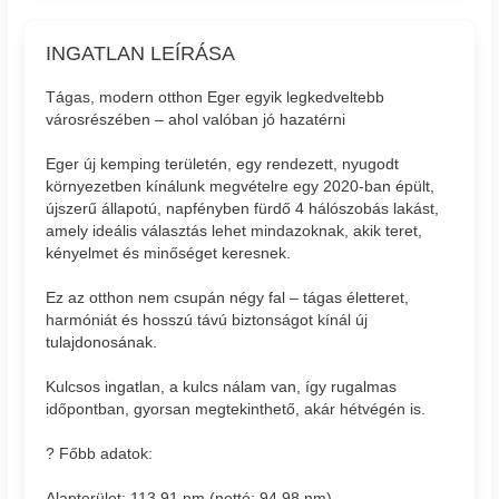
INGATLAN LEÍRÁSA
Tágas, modern otthon Eger egyik legkedveltebb
városrészében – ahol valóban jó hazatérni
Eger új kemping területén, egy rendezett, nyugodt
környezetben kínálunk megvételre egy 2020-ban épült,
újszerű állapotú, napfényben fürdő 4 hálószobás lakást,
amely ideális választás lehet mindazoknak, akik teret,
kényelmet és minőséget keresnek.
Ez az otthon nem csupán négy fal – tágas életteret,
harmóniát és hosszú távú biztonságot kínál új
tulajdonosának.
Kulcsos ingatlan, a kulcs nálam van, így rugalmas
időpontban, gyorsan megtekinthető, akár hétvégén is.
? Főbb adatok:
Alapterület: 113,91 nm (nettó: 94,98 nm)