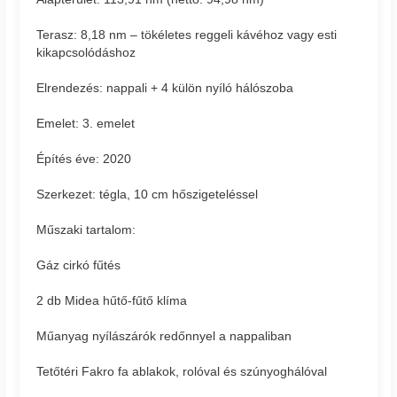
Terasz: 8,18 nm – tökéletes reggeli kávéhoz vagy esti
kikapcsolódáshoz
Elrendezés: nappali + 4 külön nyíló hálószoba
Emelet: 3. emelet
Építés éve: 2020
Szerkezet: tégla, 10 cm hőszigeteléssel
Műszaki tartalom:
Gáz cirkó fűtés
2 db Midea hűtő-fűtő klíma
Műanyag nyílászárók redőnnyel a nappaliban
Tetőtéri Fakro fa ablakok, rolóval és szúnyoghálóval