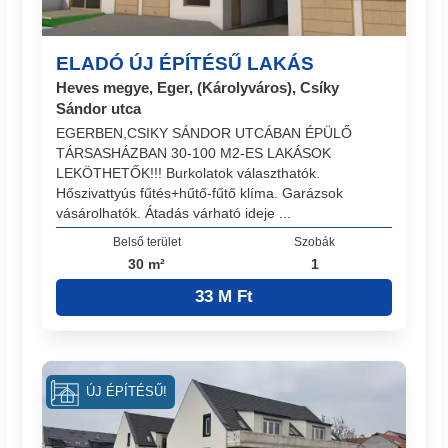
ELADÓ ÚJ ÉPÍTÉSŰ LAKÁS
Heves megye, Eger, (Károlyváros), Csíky
Sándor utca
EGERBEN,CSIKY SÁNDOR UTCÁBAN ÉPÜLŐ
TÁRSASHÁZBAN 30-100 M2-ES LAKÁSOK
LEKÖTHETŐK!!! Burkolatok választhatók.
Hőszivattyús fűtés+hűtő-fűtő klíma. Garázsok
vásárolhatók. Átadás várható ideje ...
Belső terület
Szobák
30 m²
1
33 M Ft
ÚJ ÉPÍTÉSŰ!