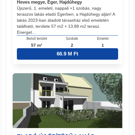
Heves megye, Eger, Hajdúhegy
Újszerű, 1. emeleti, nappali +1 szobás, nagy
teraszos lakás eladó Egerben, a Hajdúhegy alján! A
lakás 2023-ban átadott társasház első emeletén
található, területe 57 m2 + 13,88 m2 terasz.
Energet...
Belső terület
Szobák
Emelet
57 m²
2
1
66.9 M Ft