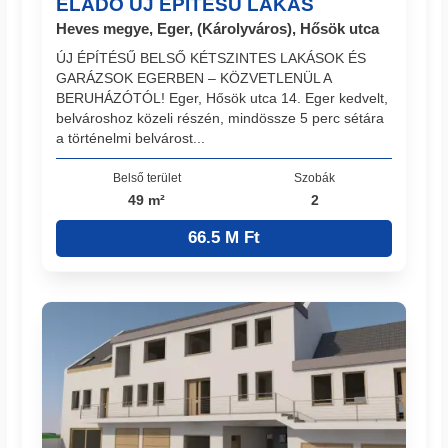
ELADÓ ÚJ ÉPÍTÉSŰ LAKÁS
Heves megye, Eger, (Károlyváros), Hősök utca
ÚJ ÉPÍTÉSŰ BELSŐ KÉTSZINTES LAKÁSOK ÉS
GARÁZSOK EGERBEN – KÖZVETLENÜL A
BERUHÁZÓTÓL! Eger, Hősök utca 14. Eger kedvelt,
belvároshoz közeli részén, mindössze 5 perc sétára
a történelmi belvárost...
Belső terület
Szobák
49 m²
2
66.5 M Ft