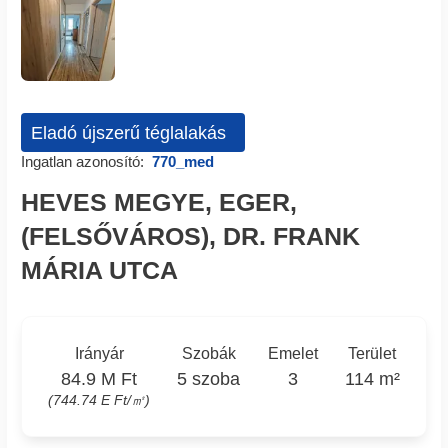
Eladó újszerű téglalakás
Ingatlan azonosító:
770_med
HEVES MEGYE, EGER,
(FELSŐVÁROS), DR. FRANK
MÁRIA UTCA
Irányár
Szobák
Emelet
Terület
84.9 M Ft
5 szoba
3
114 m²
(744.74 E Ft/㎡)