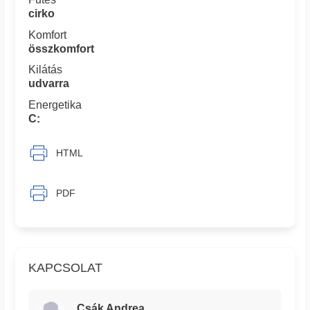
cirko
Komfort
összkomfort
Kilátás
udvarra
Energetika
C:
HTML
PDF
KAPCSOLAT
Csák Andrea