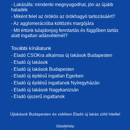
- Lakásáfa: mindenki megnyugodhat, jön az újabb
haladék
- Miként felel az örökös az örökhagyó tartozásáért?
- Az agglomerációba költözés margójára
- Mit értünk tulajdonjog fenntartás és függőben tartás
alatt ingatlan adásvételnél?
További kínálatunk
- Eladó CSOKra alkalmas új lakások Budapesten
- Eladó új lakások
- Eladó új lakások Budapesten
- Eladó új építésű ingatlan Egerben
- Eladó új építésű ingatlanok Nyíregyházán
- Eladó új lakások Nagykanizsán
- Eladó újszerű ingatlanok
Újlakások Budapesten és vidéken.Eladó új lakás zöld hitellel
Oldaltérkép