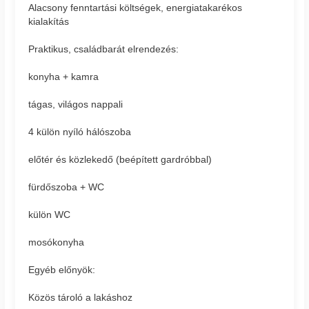
Alacsony fenntartási költségek, energiatakarékos
kialakítás
Praktikus, családbarát elrendezés:
konyha + kamra
tágas, világos nappali
4 külön nyíló hálószoba
előtér és közlekedő (beépített gardróbbal)
fürdőszoba + WC
külön WC
mosókonyha
Egyéb előnyök:
Közös tároló a lakáshoz