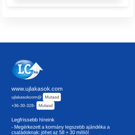
www.ujlakasok.com
ujlakasokcom@
Mutasd
+36-30-328-
Mutasd
Legfrissebb híreink
- Megérkezett a kormány legszebb ajándéka a
családoknak: jöhet az 58 + 30 millió!