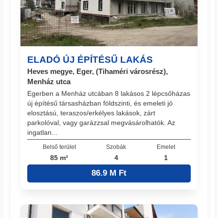
ELADÓ ÚJ ÉPÍTÉSŰ LAKÁS
Heves megye, Eger, (Tihaméri városrész),
Menház utca
Egerben a Menház utcában 8 lakásos 2 lépcsőházas
új építésű társasházban földszinti, és emeleti jó
elosztású, teraszos/erkélyes lakások, zárt
parkolóval, vagy garázzsal megvásárolhatók. Az
ingatlan...
Belső terület
Szobák
Emelet
85 m²
4
1
86.9 M Ft