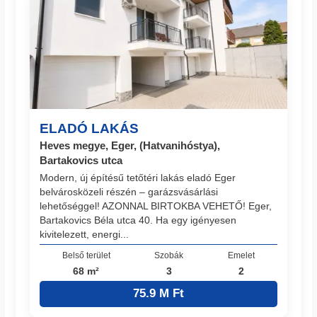
ELADÓ LAKÁS
Heves megye, Eger, (Hatvanihóstya),
Bartakovics utca
Modern, új építésű tetőtéri lakás eladó Eger
belvárosközeli részén – garázsvásárlási
lehetőséggel! AZONNAL BIRTOKBA VEHETŐ! Eger,
Bartakovics Béla utca 40. Ha egy igényesen
kivitelezett, energi...
Belső terület
Szobák
Emelet
68 m²
3
2
75.9 M Ft