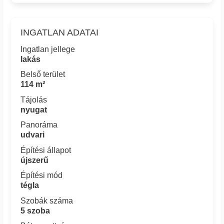
INGATLAN ADATAI
Ingatlan jellege
lakás
Belső terület
114 m²
Tájolás
nyugat
Panoráma
udvari
Építési állapot
újszerű
Építési mód
tégla
Szobák száma
5 szoba