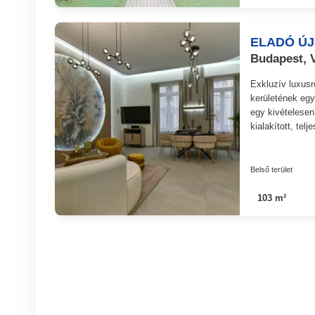
ELADÓ Ú
Budapest, V
Exkluzív luxusr
kerületének egy
egy kivételese
kialakított, tel
Belső terület
103 m²