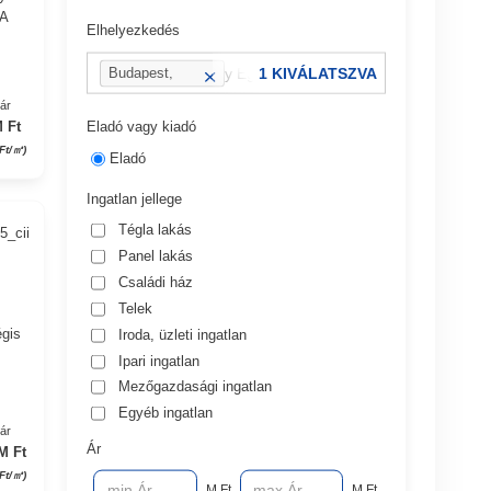
 A
Elhelyezkedés
pl.: 13 kerület vagy Eger, Dobó utca
1 KIVÁLATSZVA
Budapest,
VI. kerület
yár
Eladó vagy kiadó
 Ft
 Ft/㎡)
Eladó
Ingatlan jellege
Tégla lakás
5_cii
Panel lakás
Családi ház
,
Telek
gis
Iroda, üzleti ingatlan
Ipari ingatlan
Mezőgazdasági ingatlan
Egyéb ingatlan
yár
Ár
M Ft
 Ft/㎡)
M Ft
M Ft