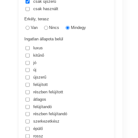
csak újszerű
csak használt
Erkély, terasz
Van
Nincs
Mindegy
Ingatlan állapota belül
luxus
kitűnő
jó
új
újszerű
felújított
részben felújított
átlagos
felújítandó
részben felújítandó
szerkezetkész
épülő
rossz