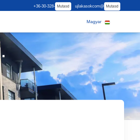
+36-30-328-
ujlakasokcom@
Mutasd
Mutasd
Magyar
.