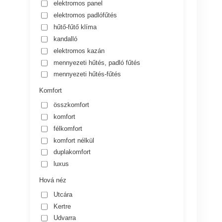
elektromos panel
elektromos padlófűtés
hűtő-fűtő klíma
kandalló
elektromos kazán
mennyezeti hűtés, padló fűtés
mennyezeti hűtés-fűtés
Komfort
összkomfort
komfort
félkomfort
komfort nélkül
duplakomfort
luxus
Hová néz
Utcára
Kertre
Udvarra