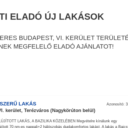
ETI ELADÓ ÚJ LAKÁSOK
ERES BUDAPEST, VI. KERÜLET TERÜLET
NNEK MEGFELELŐ ELADÓ AJÁNLATOT!
JSZERŰ LAKÁS
Azonosító: 3
I. kerület, Terézváros (Nagykörúton belül)
ÚJÍTOTT LAKÁS, A BAZILIKA KÖZELÉBEN Megvételre kínálunk egy
lújított 70 nm-es nappali+2 hálószobás duplakomfortos lakást. A lakás a Bajcs