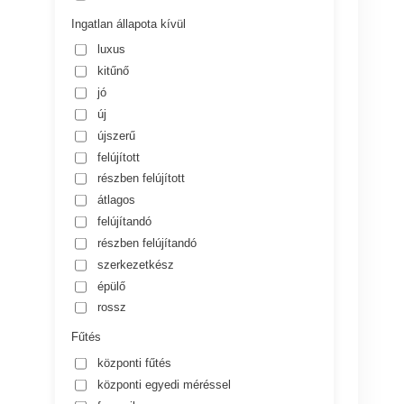
Ingatlan állapota kívül
luxus
kitűnő
jó
új
újszerű
felújított
részben felújított
átlagos
felújítandó
részben felújítandó
szerkezetkész
épülő
rossz
Fűtés
központi fűtés
központi egyedi méréssel