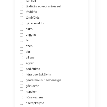
fan-coil
távfűtés egyedi méréssel
távfűtés
tömbfűtés
gázkonvektor
cirko
vegyes
fa
szén
olaj
villany
egyéb
padlófűtés
héra cserépkályha
geotermikus / zöldenergia
gázkazán
napelem
hőszivattyús
cserépkályha