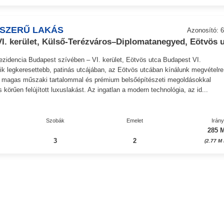
JSZERŰ LAKÁS
Azonosító: 6
I. kerület, Külső-Terézváros–Diplomatanegyed, Eötvös u
ezidencia Budapest szívében – VI. kerület, Eötvös utca Budapest VI.
ik legkeresettebb, patinás utcájában, az Eötvös utcában kínálunk megvételre
n magas műszaki tartalommal és prémium belsőépítészeti megoldásokkal
jes körűen felújított luxuslakást. Az ingatlan a modern technológia, az id...
Szobák
Emelet
Irán
285 M
3
2
(2.77 M