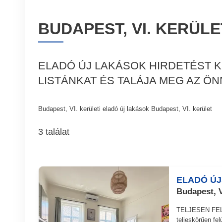
BUDAPEST, VI. KERÜL
ELADÓ ÚJ LAKÁSOK HIRDETÉST K
LISTÁNKAT ÉS TALÁJA MEG AZ Ö
Budapest, VI. kerületi eladó új lakások Budapest, VI. kerület
3 találat
ELADÓ Ú
Budapest, V
TELJESEN FEL
teljeskörűen fe