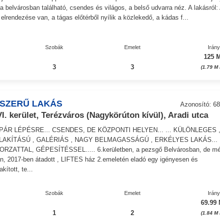
 a belvárosban található, csendes és világos, a belső udvarra néz. A lakásról:
 elrendezése van, a tágas előtérből nyílik a közlekedő, a kádas f...
Szobák
Emelet
Irán
125 M
3
3
(1.79 M
JSZERŰ LAKÁS
Azonosító: 68
I. kerület, Terézváros (Nagykörúton kívül), Aradi utca
 PÁR LÉPÉSRE... CSENDES, DE KÖZPONTI HELYEN... ... KÜLÖNLEGES 
LAKÍTÁSÚ , GALÉRIÁS , NAGY BELMAGASSÁGÚ , ERKÉLYES LAKÁS...
ORZATTAL, GÉPESÍTÉSSEL..... 6.kerületben, a pezsgő Belvárosban, de mé
n, 2017-ben átadott , LIFTES ház 2.emeletén eladó egy igényesen és
kított, te...
Szobák
Emelet
Irán
69.99 
1
2
(1.84 M