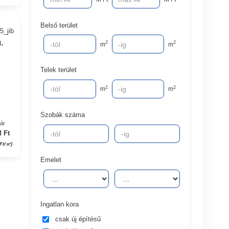
Belső terület
5_jib
.
2
2
m
m
Telek terület
2
2
m
m
Szobák száma
yár
 Ft
 Ft/㎡)
Emelet
Ingatlan kora
csak új építésű