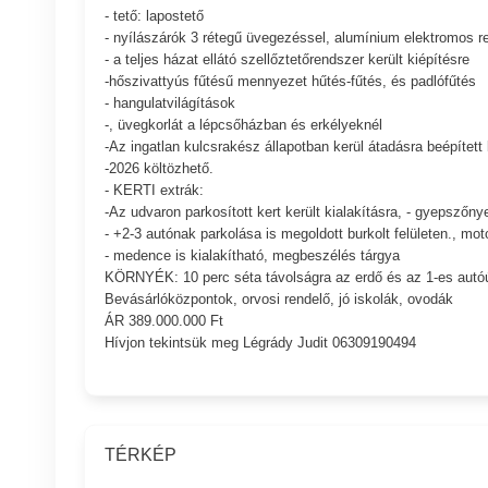
- tető: lapostető
- nyílászárók 3 rétegű üvegezéssel, alumínium elektromos re
- a teljes házat ellátó szellőztetőrendszer került kiépítésre
-hőszivattyús fűtésű mennyezet hűtés-fűtés, és padlófűtés
- hangulatvilágítások
-, üvegkorlát a lépcsőházban és erkélyeknél
-Az ingatlan kulcsrakész állapotban kerül átadásra beépíte
-2026 költözhető.
- KERTI extrák:
-Az udvaron parkosított kert került kialakításra, - gyepszőn
- +2-3 autónak parkolása is megoldott burkolt felületen., mo
- medence is kialakítható, megbeszélés tárgya
KÖRNYÉK: 10 perc séta távolságra az erdő és az 1-es autóú
Bevásárlóközpontok, orvosi rendelő, jó iskolák, ovodák
ÁR 389.000.000 Ft
Hívjon tekintsük meg Légrády Judit 06309190494
TÉRKÉP