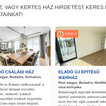
ÁZ, VAGY KERTES HÁZ HIRDETÉST KERE
TAINKAT!
KIEMELT
Ó CSALÁDI HÁZ
ELADÓ ÚJ ÉPÍTÉSŰ
egye, Budaörs, Kertváros
IKERHÁZ
Pest megye, Budaörs, Holdfé
ület és Budaörs találkozásánál, a
utca környéke
esort lakópark közvetlen
Budaörsegyik legszebb domboldalá
n, rendezett, kialakult
építésű, panorámás, prémium kate
nyezetben kínálunk megvételre
luxus iker ház saját szeparált telk
-ben teljes körűen felújított,