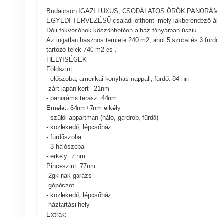
Budaörsön IGAZI LUXUS, CSODÁLATOS ÖRÖK PANOR
EGYEDI TERVEZÉSŰ családi otthont, mely lakberendező ált
Déli fekvésének köszönhetően a ház fényárban úszik
Az ingatlan hasznos területe 240 m2, ahol 5 szoba és 3 für
tartozó telek 740 m2-es .
HELYISÉGEK
Földszint:
- előszoba, amerikai konyhás nappali, fürdő: 84 nm
-zárt japán kert –21nm
- panoráma terasz: 44nm
Emelet: 64nm+7nm erkély
- szülői appartman (háló, gardrob, fürdő)
- közlekedő, lépcsőház
- fürdőszoba
- 3 hálószoba
- erkély :7 nm
Pinceszint: 77nm
-2gk nak garázs
-gépészet
- közlekedő, lépcsőház
-háztartási hely
Extrák: