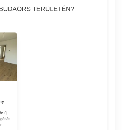
S BUDAÖRS TERÜLETÉN?
ny
n új
góriás
en