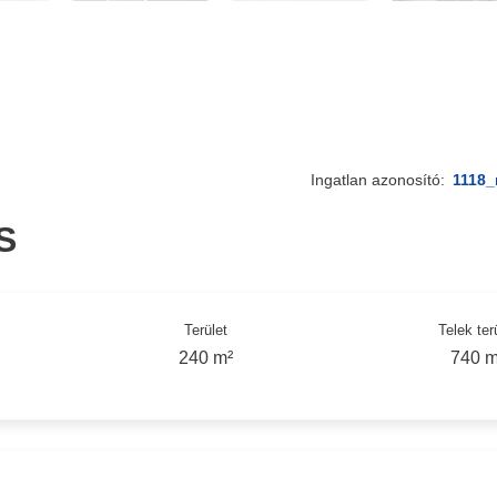
Ingatlan azonosító:
1118_
S
Terület
Telek ter
240 m²
740 m