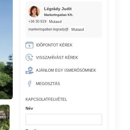
Légrády Judit
MarkerIngatlan Kft.
Mutasd
+36 30 919
Mutasd
markeringatlan.legrady@
IDŐPONTOT KÉREK
VISSZAHÍVÁST KÉREK
AJÁNLOM EGY ISMERŐSÖMNEK
MEGOSZTÁS
KAPCSOLATFELVÉTEL
Név