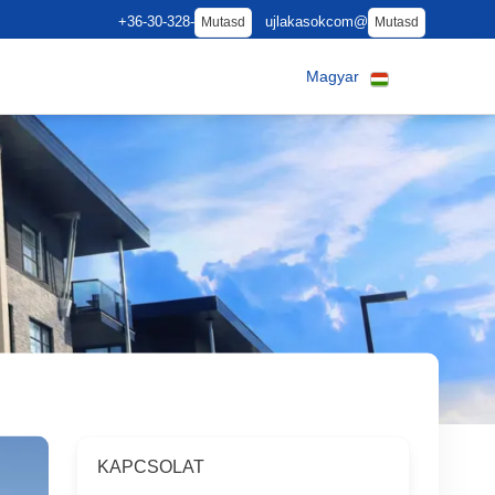
+36-30-328-
ujlakasokcom@
Mutasd
Mutasd
Magyar
KAPCSOLAT