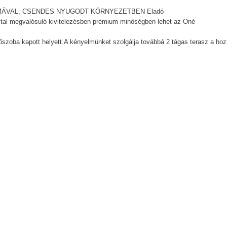
ÁMÁVAL, CSENDES NYUGODT KÖRNYEZETBEN Eladó
al megvalósuló kivitelezésben prémium minőségben lehet az Öné
dőszoba kapott helyett.A kényelmünket szolgálja továbbá 2 tágas terasz a ho