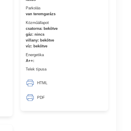
Parkolás
van teremgarázs
Közműállapot
csatorna: bekötve
gáz: nincs
villany: bekötve
víz: bekötve
Energetika
A++:
Telek típusa
HTML
PDF