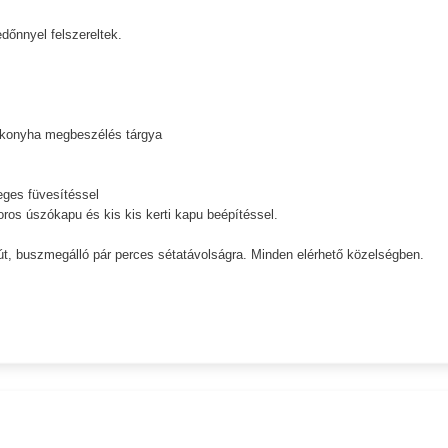
dőnnyel felszereltek.
tt konyha megbeszélés tárgya
yeges füvesítéssel
toros úszókapu és kis kis kerti kapu beépítéssel.
t, buszmegálló pár perces sétatávolságra. Minden elérhető közelségben.