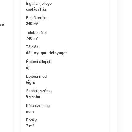
Ingatlan jellege
családi ház
Belső terület
240 m²
zzá
Telek terület
740 m²
Tájolás
dél, nyugat, délnyugat
Építési állapot
új
Építési mód
tégla
Szobák száma
5 szoba
Bútorozottság
nem
Erkély
7 m²