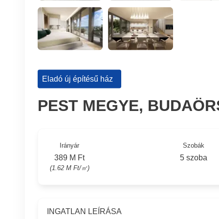
Eladó új építésű ház
PEST MEGYE, BUDAÖR
Irányár
Szobák
389 M Ft
5 szoba
(1.62 M Ft/㎡)
INGATLAN LEÍRÁSA