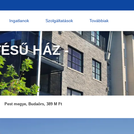
Ingatlanok
Szolgáltatások
Továbbiak
ÉSŰ HÁZ -
Pest megye, Budaörs, 389 M Ft