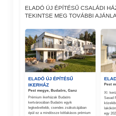
ELADÓ ÚJ ÉPÍTÉSŰ CSALÁDI H
TEKINTSE MEG TOVÁBBI AJÁNLA
ELADÓ ÚJ ÉPÍTÉSŰ
ELAD
IKERHÁZ
Pest m
Pest megye, Budaörs, Ganz
XI. ker
Prémium ikerházak Budaörs
Sasad R
kertvárosában Budaörs egyik
közelébe
legkedveltebb, csendes zsákutcájában
lakókör
épül ez a mindössze kétlakásos prémium
egy 2021