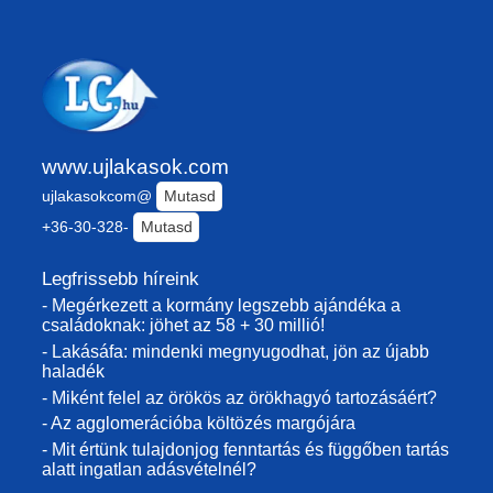
www.ujlakasok.com
ujlakasokcom@
Mutasd
+36-30-328-
Mutasd
Legfrissebb híreink
- Megérkezett a kormány legszebb ajándéka a
családoknak: jöhet az 58 + 30 millió!
- Lakásáfa: mindenki megnyugodhat, jön az újabb
haladék
- Miként felel az örökös az örökhagyó tartozásáért?
- Az agglomerációba költözés margójára
- Mit értünk tulajdonjog fenntartás és függőben tartás
alatt ingatlan adásvételnél?