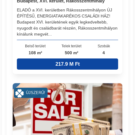
Budapest, XVI. kerület, Rákosszentmihály
ELADÓ a XVI. kerületben Rákosszentmihályon ÚJ
ÉPÍTÉSŰ, ENERGIATAKARÉKOS CSALÁDI HÁZ!
Budapest XVI. kerületének egyik legkedveltebb,
nyugodt és családbarát részén, Rákosszentmihályon
kínálunk megvét...
Belső terület
Telek terület
Szobák
108 m²
500 m²
4
217.9 M Ft
ÚJSZERŰ!