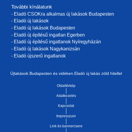
További kínálatunk
- Eladó CSOKra alkalmas új lakások Budapesten
- Eladó új lakások
- Eladó új lakások Budapesten
- Eladó új építésű ingatlan Egerben
- Eladó új építésű ingatlanok Nyíregyházán
- Eladó új lakások Nagykanizsán
- Eladó újszerű ingatlanok
Újlakások Budapesten és vidéken.Eladó új lakás zöld hitellel
Oldaltérkép
Adatkezelés
Kapcsolat
Impresszum
Link és bannercsere