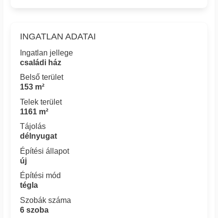
INGATLAN ADATAI
Ingatlan jellege
családi ház
Belső terület
153 m²
Telek terület
1161 m²
Tájolás
délnyugat
Építési állapot
új
Építési mód
tégla
Szobák száma
6 szoba