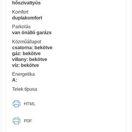
hőszivattyús
Komfort
duplakomfort
Parkolás
van önálló garázs
Közműállapot
csatorna: bekötve
gáz: bekötve
villany: bekötve
víz: bekötve
Energetika
A:
Telek típusa
HTML
PDF