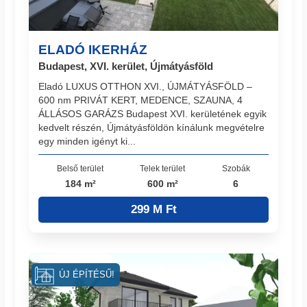
ELADÓ IKERHÁZ
Budapest, XVI. kerület, Újmátyásföld
Eladó LUXUS OTTHON XVI., ÚJMÁTYÁSFÖLD –
600 nm PRIVÁT KERT, MEDENCE, SZAUNA, 4
ÁLLÁSOS GARÁZS Budapest XVI. kerületének egyik
kedvelt részén, Újmátyásföldön kínálunk megvételre
egy minden igényt ki...
Belső terület
Telek terület
Szobák
184 m²
600 m²
6
299 M Ft
ÚJ ÉPÍTÉSŰ!