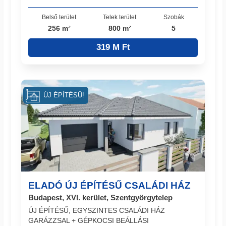
Belső terület
Telek terület
Szobák
256 m²
800 m²
5
319 M Ft
ÚJ ÉPÍTÉSŰ!
ELADÓ ÚJ ÉPÍTÉSŰ CSALÁDI HÁZ
Budapest, XVI. kerület, Szentgyörgytelep
ÚJ ÉPÍTÉSŰ, EGYSZINTES CSALÁDI HÁZ
GARÁZZSAL + GÉPKOCSI BEÁLLÁSI