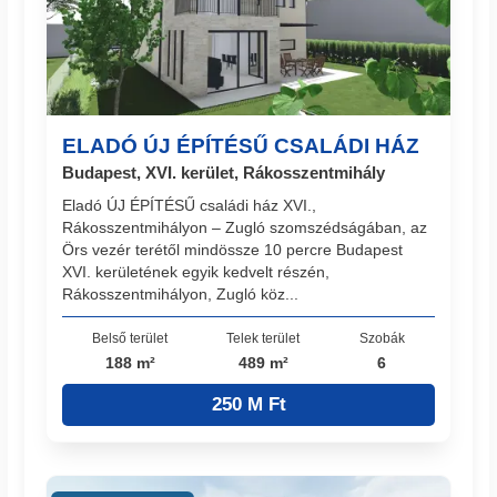
ELADÓ ÚJ ÉPÍTÉSŰ CSALÁDI HÁZ
Budapest, XVI. kerület, Rákosszentmihály
Eladó ÚJ ÉPÍTÉSŰ családi ház XVI.,
Rákosszentmihályon – Zugló szomszédságában, az
Örs vezér terétől mindössze 10 percre Budapest
XVI. kerületének egyik kedvelt részén,
Rákosszentmihályon, Zugló köz...
Belső terület
Telek terület
Szobák
188 m²
489 m²
6
250 M Ft