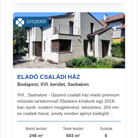
ÚJSZERŰ!
ELADÓ CSALÁDI HÁZ
Budapest, XVI. kerület, Sashalom
XVI., Sashalom - Újszerű családi ház eladó prémium
műszaki tartalommal! Eladásra kínálunk egy 2018-
ban épült, modern megjelenésű, kétszintes, 204 nm-
es családi házat, amely minden igényt kielégítő ...
Belső terület
Telek terület
Szobák
248 m²
683 m²
6