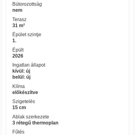
Bútorozottság
nem
Terasz
31 m²
Épület szintje
1.
Épült
2026
Ingatlan állapot
kívül: új
belül: új
Klíma
előkészítve
Szigetelés
15 cm
Ablak szerkezete
3 rétegű thermoplan
Fűtés