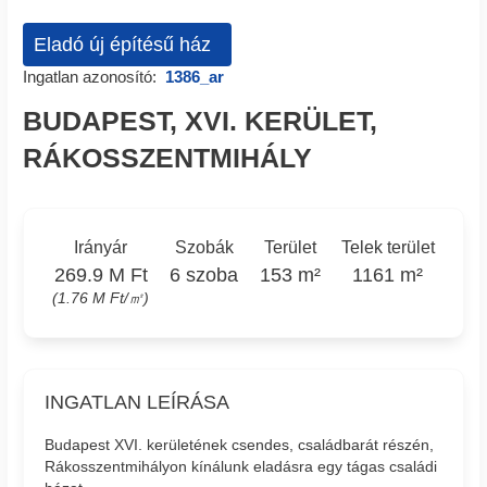
Eladó új építésű ház
Ingatlan azonosító:
1386_ar
BUDAPEST, XVI. KERÜLET,
RÁKOSSZENTMIHÁLY
Irányár
Szobák
Terület
Telek terület
269.9 M Ft
6 szoba
153 m²
1161 m²
(1.76 M Ft/㎡)
INGATLAN LEÍRÁSA
Budapest XVI. kerületének csendes, családbarát részén,
Rákosszentmihályon kínálunk eladásra egy tágas családi