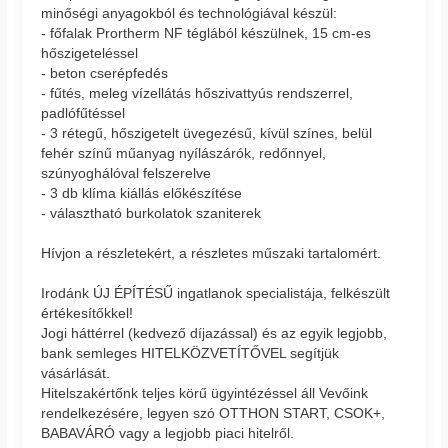
minőségi anyagokból és technológiával készül:
- főfalak Prortherm NF téglából készülnek, 15 cm-es
hőszigeteléssel
- beton cserépfedés
- fűtés, meleg vízellátás hőszivattyús rendszerrel,
padlófűtéssel
- 3 rétegű, hőszigetelt üvegezésű, kívül színes, belül
fehér színű műanyag nyílászárók, redőnnyel,
szúnyoghálóval felszerelve
- 3 db klíma kiállás előkészítése
- választható burkolatok szaniterek
Hívjon a részletekért, a részletes műszaki tartalomért.
Irodánk ÚJ ÉPÍTÉSŰ ingatlanok specialistája, felkészült
értékesítőkkel!
Jogi háttérrel (kedvező díjazással) és az egyik legjobb,
bank semleges HITELKÖZVETÍTŐVEL segítjük
vásárlását.
Hitelszakértőnk teljes körű ügyintézéssel áll Vevőink
rendelkezésére, legyen szó OTTHON START, CSOK+,
BABAVÁRÓ vagy a legjobb piaci hitelről.