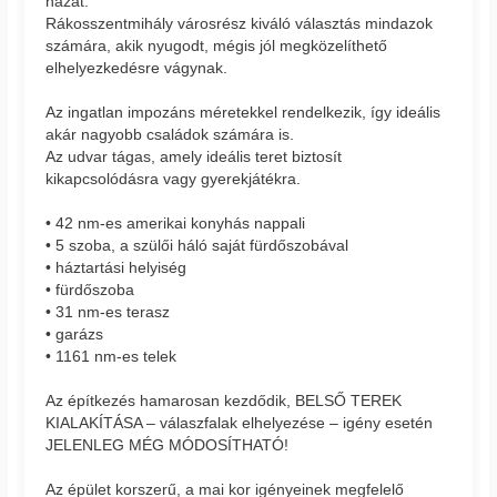
házat.
Rákosszentmihály városrész kiváló választás mindazok
számára, akik nyugodt, mégis jól megközelíthető
elhelyezkedésre vágynak.
Az ingatlan impozáns méretekkel rendelkezik, így ideális
akár nagyobb családok számára is.
Az udvar tágas, amely ideális teret biztosít
kikapcsolódásra vagy gyerekjátékra.
• 42 nm-es amerikai konyhás nappali
• 5 szoba, a szülői háló saját fürdőszobával
• háztartási helyiség
• fürdőszoba
• 31 nm-es terasz
• garázs
• 1161 nm-es telek
Az építkezés hamarosan kezdődik, BELSŐ TEREK
KIALAKÍTÁSA – válaszfalak elhelyezése – igény esetén
JELENLEG MÉG MÓDOSÍTHATÓ!
Az épület korszerű, a mai kor igényeinek megfelelő