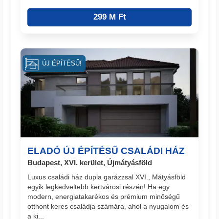
299 M Ft
ÚJ ÉPÍTÉSŰ!
ELADÓ ÚJ ÉPÍTÉSŰ CSALÁDI HÁZ
Budapest, XVI. kerület, Újmátyásföld
Luxus családi ház dupla garázzsal XVI., Mátyásföld
egyik legkedveltebb kertvárosi részén! Ha egy
modern, energiatakarékos és prémium minőségű
otthont keres családja számára, ahol a nyugalom és
a ki...