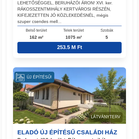
LEHETŐSÉGGEL, BERUHÁZÓI ÁRON! XVI. ker.
RÁKOSSZENTMIHÁLY KERTVÁROSI RÉSZÉN,
KIFEJEZETTEN JÓ KÖZLEKEDÉSNÉL, mégis
szuper csendes mell...
Belső terület
Telek terület
Szobák
162 m²
1075 m²
5
253.5 M Ft
ÚJ ÉPÍTÉSŰ!
LÁTVÁNYTERV
ELADÓ ÚJ ÉPÍTÉSŰ CSALÁDI HÁZ