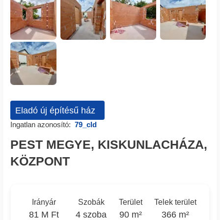
Eladó új építésű ház
Ingatlan azonosító:
79_cld
PEST MEGYE, KISKUNLACHÁZA,
KÖZPONT
Irányár
Szobák
Terület
Telek terület
81 M Ft
4 szoba
90 m²
366 m²