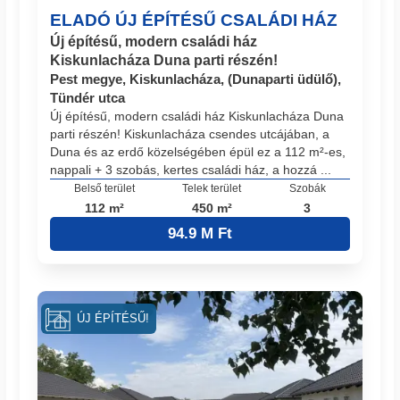
ELADÓ ÚJ ÉPÍTÉSŰ CSALÁDI HÁZ
Új építésű, modern családi ház
Kiskunlacháza Duna parti részén!
Pest megye, Kiskunlacháza, (Dunaparti üdülő),
Tündér utca
Új építésű, modern családi ház Kiskunlacháza Duna
parti részén! Kiskunlacháza csendes utcájában, a
Duna és az erdő közelségében épül ez a 112 m²-es,
nappali + 3 szobás, kertes családi ház, a hozzá ...
Belső terület
Telek terület
Szobák
112 m²
450 m²
3
94.9 M Ft
ÚJ ÉPÍTÉSŰ!