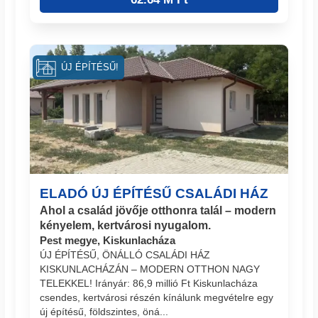
ÚJ ÉPÍTÉSŰ!
ELADÓ ÚJ ÉPÍTÉSŰ CSALÁDI HÁZ
Ahol a család jövője otthonra talál – modern
kényelem, kertvárosi nyugalom.
Pest megye, Kiskunlacháza
ÚJ ÉPÍTÉSŰ, ÖNÁLLÓ CSALÁDI HÁZ
KISKUNLACHÁZÁN – MODERN OTTHON NAGY
TELEKKEL! Irányár: 86,9 millió Ft Kiskunlacháza
csendes, kertvárosi részén kínálunk megvételre egy
új építésű, földszintes, öná...