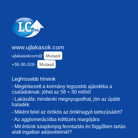
www.ujlakasok.com
ujlakasokcom@
Mutasd
+36-30-328-
Mutasd
Legfrissebb híreink
- Megérkezett a kormány legszebb ajándéka a
családoknak: jöhet az 58 + 30 millió!
- Lakásáfa: mindenki megnyugodhat, jön az újabb
haladék
- Miként felel az örökös az örökhagyó tartozásáért?
- Az agglomerációba költözés margójára
- Mit értünk tulajdonjog fenntartás és függőben tartás
alatt ingatlan adásvételnél?