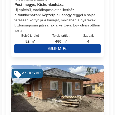
Pest megye, Kiskunlacháza
Új építésű, tárolókapcsolatos ikerház
Kiskunlacházán! Képzelje el, ahogy reggel a saját
teraszán kortyolja a kávéját, miközben a gyerekek
biztonságosan játszanak a kertben. Egy olyan otthon
várja ...
Belső terület
Telek terület
Szobák
82 m²
460 m²
4
69.9 M Ft
AKCIÓS ÁR