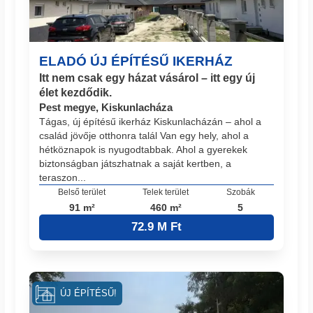
ELADÓ ÚJ ÉPÍTÉSŰ IKERHÁZ
Itt nem csak egy házat vásárol – itt egy új
élet kezdődik.
Pest megye, Kiskunlacháza
Tágas, új építésű ikerház Kiskunlacházán – ahol a
család jövője otthonra talál Van egy hely, ahol a
hétköznapok is nyugodtabbak. Ahol a gyerekek
biztonságban játszhatnak a saját kertben, a
teraszon...
Belső terület
Telek terület
Szobák
91 m²
460 m²
5
72.9 M Ft
ÚJ ÉPÍTÉSŰ!