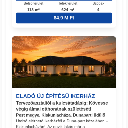
Belső terület
Telek terület
Szobák
113 m²
624 m²
4
84.9 M Ft
ELADÓ ÚJ ÉPÍTÉSŰ IKERHÁZ
Tervezőasztaltól a kulcsátadásig: Kövesse
végig álmai otthonának születését!
Pest megye, Kiskunlacháza, Dunaparti üdülő
Utolsó elérhető ikerházfél a Duna-part közelében –
Kiskunlacházán!! Az egyik lakás már a