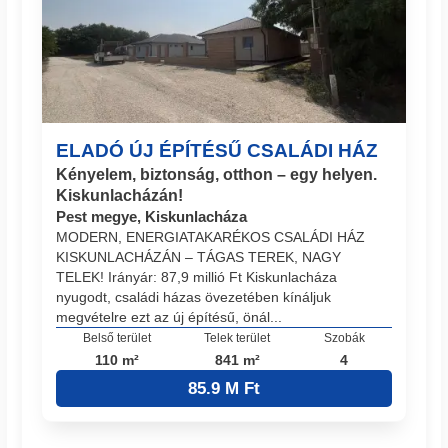
ELADÓ ÚJ ÉPÍTÉSŰ CSALÁDI HÁZ
Kényelem, biztonság, otthon – egy helyen.
Kiskunlacházán!
Pest megye, Kiskunlacháza
MODERN, ENERGIATAKARÉKOS CSALÁDI HÁZ
KISKUNLACHÁZÁN – TÁGAS TEREK, NAGY
TELEK! Irányár: 87,9 millió Ft Kiskunlacháza
nyugodt, családi házas övezetében kínáljuk
megvételre ezt az új építésű, önál...
Belső terület
Telek terület
Szobák
110 m²
841 m²
4
85.9 M Ft