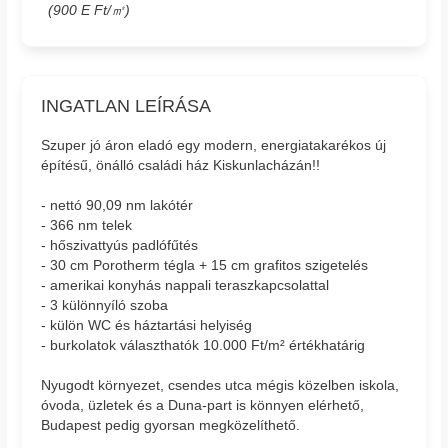
(900 E Ft/㎡)
INGATLAN LEÍRÁSA
Szuper jó áron eladó egy modern, energiatakarékos új
építésű, önálló családi ház Kiskunlacházán!!
- nettó 90,09 nm lakótér
- 366 nm telek
- hőszivattyús padlófűtés
- 30 cm Porotherm tégla + 15 cm grafitos szigetelés
- amerikai konyhás nappali teraszkapcsolattal
- 3 különnyíló szoba
- külön WC és háztartási helyiség
- burkolatok választhatók 10.000 Ft/m² értékhatárig
Nyugodt környezet, csendes utca mégis közelben iskola,
óvoda, üzletek és a Duna-part is könnyen elérhető,
Budapest pedig gyorsan megközelíthető.