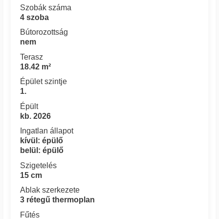
Szobák száma
4 szoba
Bútorozottság
nem
Terasz
18.42 m²
Épület szintje
1.
Épült
kb. 2026
Ingatlan állapot
kívül: épülő
belül: épülő
Szigetelés
15 cm
Ablak szerkezete
3 rétegű thermoplan
Fűtés