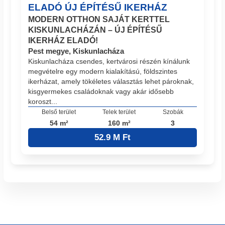
ELADÓ ÚJ ÉPÍTÉSŰ IKERHÁZ
MODERN OTTHON SAJÁT KERTTEL
KISKUNLACHÁZÁN – ÚJ ÉPÍTÉSŰ
IKERHÁZ ELADÓ!
Pest megye, Kiskunlacháza
Kiskunlacháza csendes, kertvárosi részén kínálunk
megvételre egy modern kialakítású, földszintes
ikerházat, amely tökéletes választás lehet pároknak,
kisgyermekes családoknak vagy akár idősebb
koroszt...
Belső terület
Telek terület
Szobák
54 m²
160 m²
3
52.9 M Ft