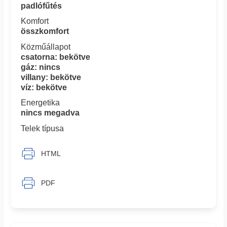
padlófűtés
Komfort
összkomfort
Közműállapot
csatorna: bekötve
gáz: nincs
villany: bekötve
víz: bekötve
Energetika
nincs megadva
Telek típusa
HTML
PDF