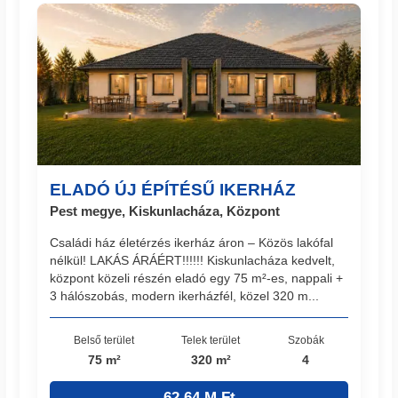
ELADÓ ÚJ ÉPÍTÉSŰ IKERHÁZ
Pest megye, Kiskunlacháza, Központ
Családi ház életérzés ikerház áron – Közös lakófal
nélkül! LAKÁS ÁRÁÉRT!!!!!! Kiskunlacháza kedvelt,
központ közeli részén eladó egy 75 m²-es, nappali +
3 hálószobás, modern ikerházfél, közel 320 m...
Belső terület
Telek terület
Szobák
75 m²
320 m²
4
62.64 M Ft