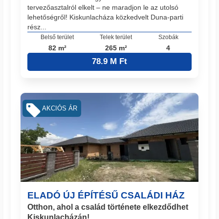
tervezőasztalról elkelt – ne maradjon le az utolsó
lehetőségről! Kiskunlacháza közkedvelt Duna-parti
rész...
Belső terület
Telek terület
Szobák
82 m²
265 m²
4
78.9 M Ft
AKCIÓS ÁR
ELADÓ ÚJ ÉPÍTÉSŰ CSALÁDI HÁZ
Otthon, ahol a család története elkezdődhet
Kiskunlacházán!