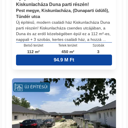
Kiskunlacháza Duna parti részén!
Pest megye, Kiskunlacháza, (Dunaparti üdülő),
Tündér utca
Új építésű, modern családi ház Kiskunlacháza Duna
parti részén! Kiskunlacháza csendes utcájában, a
Duna és az erdő közelségében épül ez a 112 m²-es,
nappali + 3 szobás, kertes családi ház, a hozzá ...
Belső terület
Telek terület
Szobák
112 m²
450 m²
3
94.9 M Ft
ÚJ ÉPÍTÉSŰ!