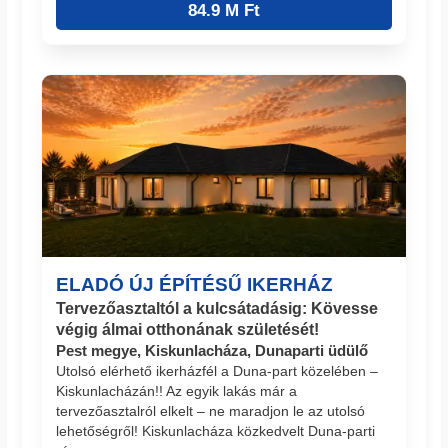
84.9 M Ft
ELADÓ ÚJ ÉPÍTÉSŰ IKERHÁZ
Tervezőasztaltól a kulcsátadásig: Kövesse
végig álmai otthonának születését!
Pest megye, Kiskunlacháza, Dunaparti üdülő
Utolsó elérhető ikerházfél a Duna-part közelében –
Kiskunlacházán!! Az egyik lakás már a
tervezőasztalról elkelt – ne maradjon le az utolsó
lehetőségről! Kiskunlacháza közkedvelt Duna-parti