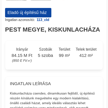
Eladó új építésű ház
Ingatlan azonosító:
113_cld
PEST MEGYE, KISKUNLACHÁZA
Irányár
Szobák
Terület
Telek terület
84.15 M Ft
5 szoba
99 m²
412 m²
(850 E Ft/㎡)
INGATLAN LEÍRÁSA
Kiskunlacháza csendes, dinamikusan fejlődő, új építésű
részén kínálunk megvételre egy modern kialakítású,
önálló családi házat, amely ideális választás lehet
családok számára vagy mindazoknak, akik nyugodt,