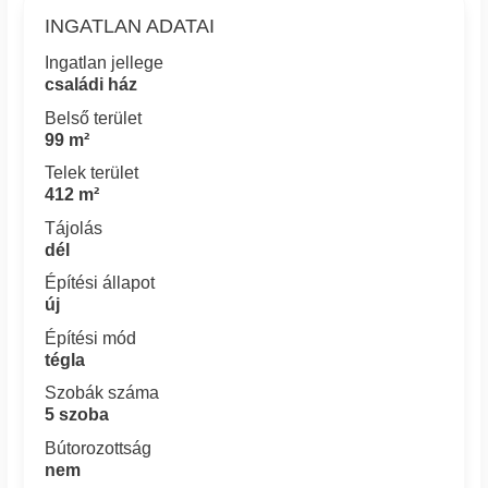
INGATLAN ADATAI
Ingatlan jellege
családi ház
Belső terület
99 m²
Telek terület
412 m²
Tájolás
dél
Építési állapot
új
Építési mód
tégla
Szobák száma
5 szoba
Bútorozottság
nem