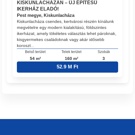
KISKUNLACHÁZÁN – ÚJ ÉPÍTÉSŰ
IKERHÁZ ELADÓ!
Pest megye, Kiskunlacháza
Kiskunlacháza csendes, kertvárosi részén kínálunk
megvételre egy modern kialakítású, földszintes
ikerházat, amely tökéletes választás lehet pároknak,
kisgyermekes családoknak vagy akár idősebb
koroszt...
Belső terület
Telek terület
Szobák
54 m²
160 m²
3
52.9 M Ft