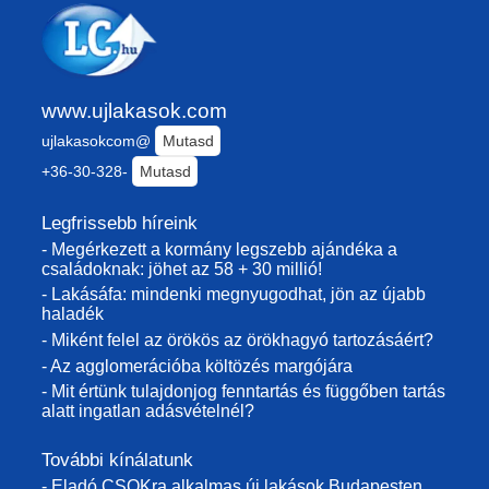
www.ujlakasok.com
ujlakasokcom@
Mutasd
+36-30-328-
Mutasd
Legfrissebb híreink
- Megérkezett a kormány legszebb ajándéka a
családoknak: jöhet az 58 + 30 millió!
- Lakásáfa: mindenki megnyugodhat, jön az újabb
haladék
- Miként felel az örökös az örökhagyó tartozásáért?
- Az agglomerációba költözés margójára
- Mit értünk tulajdonjog fenntartás és függőben tartás
alatt ingatlan adásvételnél?
További kínálatunk
- Eladó CSOKra alkalmas új lakások Budapesten