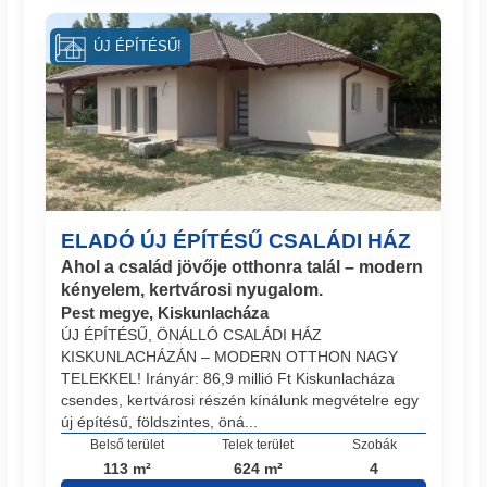
ÚJ ÉPÍTÉSŰ!
ELADÓ ÚJ ÉPÍTÉSŰ CSALÁDI HÁZ
Ahol a család jövője otthonra talál – modern
kényelem, kertvárosi nyugalom.
Pest megye, Kiskunlacháza
ÚJ ÉPÍTÉSŰ, ÖNÁLLÓ CSALÁDI HÁZ
KISKUNLACHÁZÁN – MODERN OTTHON NAGY
TELEKKEL! Irányár: 86,9 millió Ft Kiskunlacháza
csendes, kertvárosi részén kínálunk megvételre egy
új építésű, földszintes, öná...
Belső terület
Telek terület
Szobák
113 m²
624 m²
4