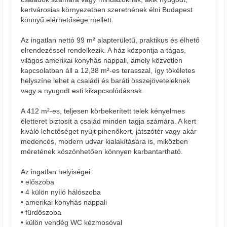
kertvárosias környezetben szeretnének élni Budapest
könnyű elérhetősége mellett.
Az ingatlan nettó 99 m² alapterületű, praktikus és élhető
elrendezéssel rendelkezik. A ház központja a tágas,
világos amerikai konyhás nappali, amely közvetlen
kapcsolatban áll a 12,38 m²-es terasszal, így tökéletes
helyszíne lehet a családi és baráti összejöveteleknek
vagy a nyugodt esti kikapcsolódásnak.
A 412 m²-es, teljesen körbekerített telek kényelmes
életteret biztosít a család minden tagja számára. A kert
kiváló lehetőséget nyújt pihenőkert, játszótér vagy akár
medencés, modern udvar kialakítására is, miközben
méretének köszönhetően könnyen karbantartható.
Az ingatlan helyiségei:
• előszoba
• 4 külön nyíló hálószoba
• amerikai konyhás nappali
• fürdőszoba
• külön vendég WC kézmosóval