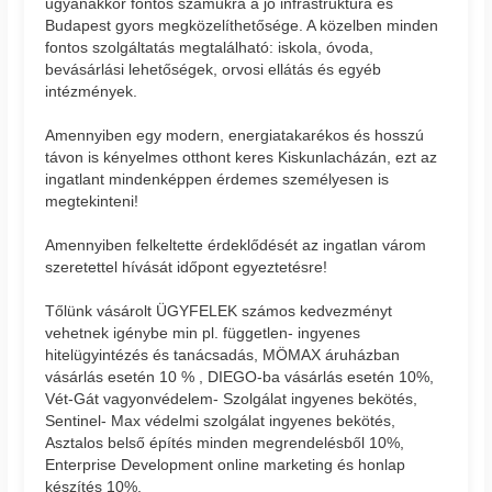
ugyanakkor fontos számukra a jó infrastruktúra és
Budapest gyors megközelíthetősége. A közelben minden
fontos szolgáltatás megtalálható: iskola, óvoda,
bevásárlási lehetőségek, orvosi ellátás és egyéb
intézmények.
Amennyiben egy modern, energiatakarékos és hosszú
távon is kényelmes otthont keres Kiskunlacházán, ezt az
ingatlant mindenképpen érdemes személyesen is
megtekinteni!
Amennyiben felkeltette érdeklődését az ingatlan várom
szeretettel hívását időpont egyeztetésre!
Tőlünk vásárolt ÜGYFELEK számos kedvezményt
vehetnek igénybe min pl. független- ingyenes
hitelügyintézés és tanácsadás, MÖMAX áruházban
vásárlás esetén 10 % , DIEGO-ba vásárlás esetén 10%,
Vét-Gát vagyonvédelem- Szolgálat ingyenes bekötés,
Sentinel- Max védelmi szolgálat ingyenes bekötés,
Asztalos belső építés minden megrendelésből 10%,
Enterprise Development online marketing és honlap
készítés 10%.