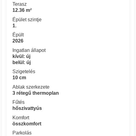
Terasz
12.36 m²
Épület szintje
1.
Épült
2026
Ingatlan állapot
kívül: új
belül: új
Szigetelés
10 cm
Ablak szerkezete
3 rétegű thermoplan
Fűtés
hőszivattyús
Komfort
összkomfort
Parkolás