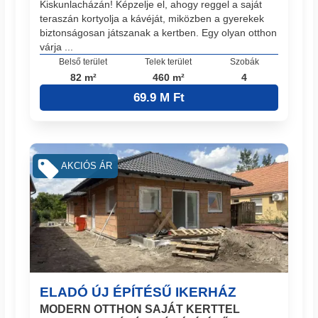
Kiskunlacházán! Képzelje el, ahogy reggel a saját
teraszán kortyolja a kávéját, miközben a gyerekek
biztonságosan játszanak a kertben. Egy olyan otthon
várja ...
Belső terület
Telek terület
Szobák
82 m²
460 m²
4
69.9 M Ft
AKCIÓS ÁR
ELADÓ ÚJ ÉPÍTÉSŰ IKERHÁZ
MODERN OTTHON SAJÁT KERTTEL