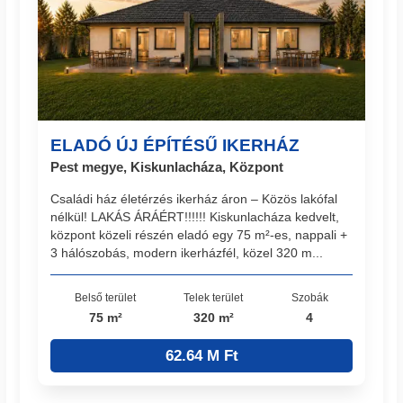
ELADÓ ÚJ ÉPÍTÉSŰ IKERHÁZ
Pest megye, Kiskunlacháza, Központ
Családi ház életérzés ikerház áron – Közös lakófal
nélkül! LAKÁS ÁRÁÉRT!!!!!! Kiskunlacháza kedvelt,
központ közeli részén eladó egy 75 m²-es, nappali +
3 hálószobás, modern ikerházfél, közel 320 m...
Belső terület
Telek terület
Szobák
75 m²
320 m²
4
62.64 M Ft