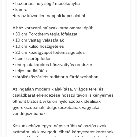
• háztartási helyiség / mosókonyha
• kamra
•terasz közvetlen nappali kapcsolattal
A ház korszerű műszaki tartalommal épül:
• 30 cm Porotherm tégla főfalazat
• 10 cm vastag válaszfalak
• 10 cm külső hőszigetelés
• 20 cm kőzetgyapot födémszigetelés
• Leier cserép fedés
• energiatakarékos hőszivattyús rendszer
• teljes padlófűtés
• törölközőszárítós radiátor a fürdőszobában
Az ingatlan modern kialakítása, világos terei és
családbarát elrendezése hosszú távon is kényelmes
otthont biztosít. A külön nyíló szobák ideálisak
gyerekszobának, dolgozószobának vagy akár
vendégszobának.
Kiskunlacháza egyre népszerűbb választás azok
számára, akik nyugodt, élhető környezetet keresnek,