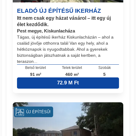
ELADÓ ÚJ ÉPÍTÉSŰ IKERHÁZ
Itt nem csak egy házat vásárol – itt egy új
élet kezdődik.
Pest megye, Kiskunlacháza
Tágas, új építésű ikerház Kiskunlacházán – ahol a
család jövője otthonra talál Van egy hely, ahol a
hétköznapok is nyugodtabbak. Ahol a gyerekek
biztonságban játszhatnak a saját kertben, a
teraszon...
Belső terület
Telek terület
Szobák
91 m²
460 m²
5
72.9 M Ft
ÚJ ÉPÍTÉSŰ!