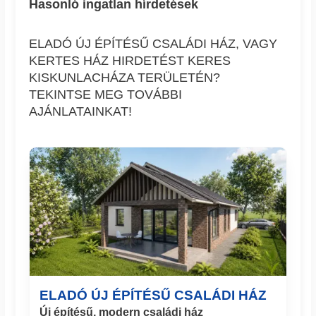
Hasonló ingatlan hírdetések
ELADÓ ÚJ ÉPÍTÉSŰ CSALÁDI HÁZ, VAGY
KERTES HÁZ HIRDETÉST KERES
KISKUNLACHÁZA TERÜLETÉN?
TEKINTSE MEG TOVÁBBI
AJÁNLATAINKAT!
ELADÓ ÚJ ÉPÍTÉSŰ CSALÁDI HÁZ
Új építésű, modern családi ház