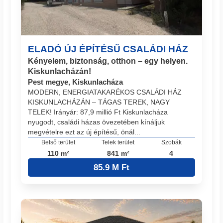
ELADÓ ÚJ ÉPÍTÉSŰ CSALÁDI HÁZ
Kényelem, biztonság, otthon – egy helyen.
Kiskunlacházán!
Pest megye, Kiskunlacháza
MODERN, ENERGIATAKARÉKOS CSALÁDI HÁZ
KISKUNLACHÁZÁN – TÁGAS TEREK, NAGY
TELEK! Irányár: 87,9 millió Ft Kiskunlacháza
nyugodt, családi házas övezetében kínáljuk
megvételre ezt az új építésű, önál...
Belső terület
Telek terület
Szobák
110 m²
841 m²
4
85.9 M Ft