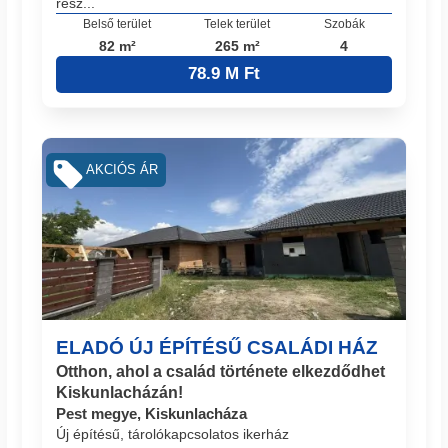
rész...
Belső terület
Telek terület
Szobák
82 m²
265 m²
4
78.9 M Ft
AKCIÓS ÁR
ELADÓ ÚJ ÉPÍTÉSŰ CSALÁDI HÁZ
Otthon, ahol a család története elkezdődhet
Kiskunlacházán!
Pest megye, Kiskunlacháza
Új építésű, tárolókapcsolatos ikerház