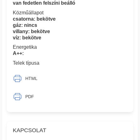
van fedetlen felszíni beálló
Közműállapot
csatorna: bekötve
gáz: nincs
villany: bekötve
víz: bekötve
Energetika
A++:
Telek típusa
HTML
PDF
KAPCSOLAT