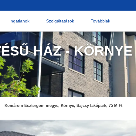
Ingatlanok
Szolgáltatások
Továbbiak
TÉSŰ HÁZ - KÖRNYE
Komárom-Esztergom megye, Környe, Bajcsy lakópark, 75 M Ft