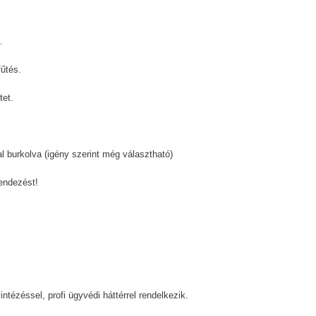
.
fűtés.
tet.
al burkolva (igény szerint még választható)
rendezést!
ntézéssel, profi ügyvédi háttérrel rendelkezik.