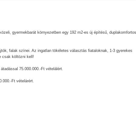
közeli, gyermekbarát környezetben egy 192 m2-es új építésű, duplakomforto
.
jtók, falak színei. Az ingatlan tökéletes választás fiataloknak, 1-3 gyerekes
csak költözni kell!
tadással 75.000.000.-Ft vételálért.
000.-Ft vételárért.