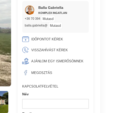
Balla Gabriella
KOMPLEX INGATLAN
Mutasd
+36 70 394
Mutasd
balla.gabriella@
IDŐPONTOT KÉREK
VISSZAHÍVÁST KÉREK
AJÁNLOM EGY ISMERŐSÖMNEK
MEGOSZTÁS
KAPCSOLATFELVÉTEL
Név