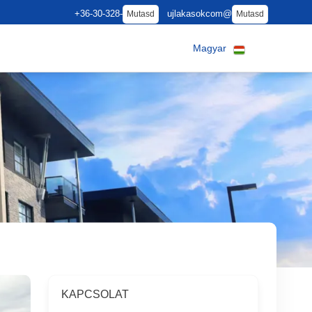
+36-30-328-
ujlakasokcom@
Mutasd
Mutasd
Magyar
KAPCSOLAT