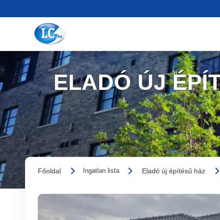
ELADÓ ÚJ ÉPÍ
Főoldal
Eladó új építésű ház
Ingatlan lista