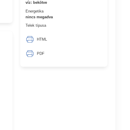
víz: bekötve
Energetika
nincs megadva
Telek típusa
HTML
PDF