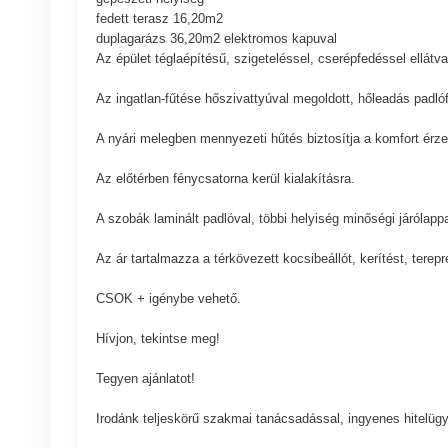
fedett terasz 16,20m2
duplagarázs 36,20m2 elektromos kapuval
Az épület téglaépítésű, szigeteléssel, cserépfedéssel ellátva
Az ingatlan-fűtése hőszivattyúval megoldott, hőleadás padló
A nyári melegben mennyezeti hűtés biztosítja a komfort érze
Az előtérben fénycsatorna kerül kialakításra.
A szobák laminált padlóval, többi helyiség minőségi járólapp
Az ár tartalmazza a térkövezett kocsibeállót, kerítést, terep
CSOK + igénybe vehető.
Hívjon, tekintse meg!
Tegyen ajánlatot!
Irodánk teljeskörű szakmai tanácsadással, ingyenes hitelügyi