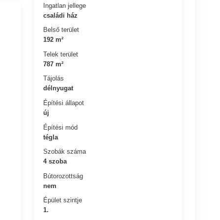
Ingatlan jellege
családi ház
Belső terület
192 m²
s
Telek terület
787 m²
Tájolás
délnyugat
Építési állapot
új
Építési mód
tégla
Szobák száma
4 szoba
Bútorozottság
nem
Épület szintje
1.