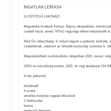
INGATLAN LEÍRÁSA
ÚJ ÉPÍTÉSŰ LAKÓHÁZ!
Megvételre kínálunk Környe, Bajcsy lakóparkban, természet
családi házat, amely 787m2 nagyságú telken helyezkedik el
Ahol Ön választhatja, ki milyen legyen a padozat, burkolat, a
családoknak, valamint az idősebb korosztály számára is. Ide 
Megvásárolható szerkezetkész állapotban 2025. tavasz végi á
100%-os készültség esetén, 2025. év végi átadással 154.600.
A ház jellemzői:
közlekedő
4 szoba
amerikai konyhás nappali étkezővel
2 fürdőszoba
kamra
gépészeti helyiség