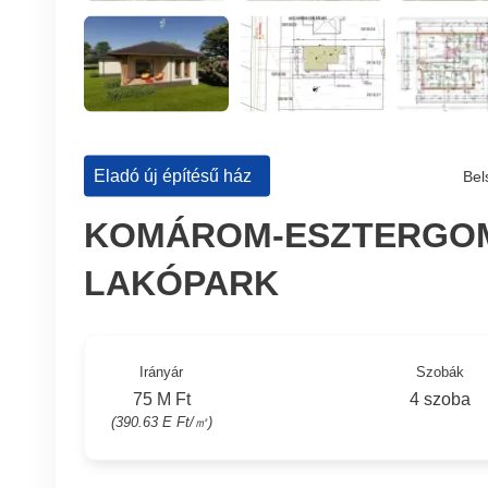
Eladó új építésű ház
Bel
KOMÁROM-ESZTERGOM
LAKÓPARK
Irányár
Szobák
75 M Ft
4 szoba
(390.63 E Ft/㎡)