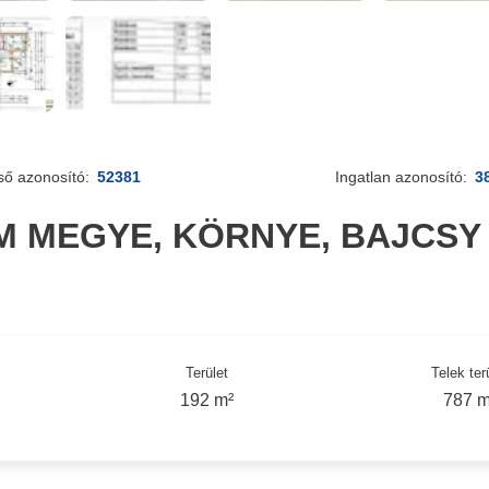
ső azonosító:
52381
Ingatlan azonosító:
3
 MEGYE, KÖRNYE, BAJCSY
Terület
Telek ter
192 m²
787 m