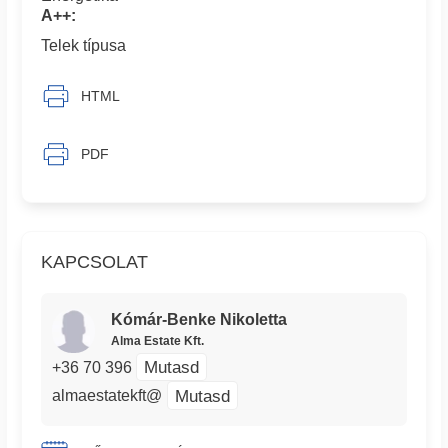
A++:
Telek típusa
HTML
PDF
KAPCSOLAT
Kómár-Benke Nikoletta
Alma Estate Kft.
Mutasd
+36 70 396
Mutasd
almaestatekft@