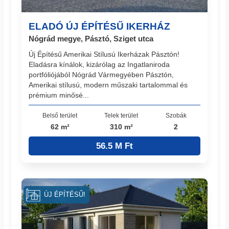
ELADÓ ÚJ ÉPÍTÉSŰ IKERHÁZ
Nógrád megye, Pásztó, Sziget utca
Új Építésű Amerikai Stílusú Ikerházak Pásztón!
Eladásra kínálok, kizárólag az Ingatlaniroda
portfóliójából Nógrád Vármegyében Pásztón,
Amerikai stílusú, modern műszaki tartalommal és
prémium minősé...
Belső terület
Telek terület
Szobák
62 m²
310 m²
2
56.5 M Ft
ÚJ ÉPÍTÉSŰ!