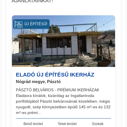
AJÁNLATAINKAT!
ÚJ ÉPÍTÉSŰ!
ELADÓ ÚJ ÉPÍTÉSŰ IKERHÁZ
Nógrád megye, Pásztó
PÁSZTÓ BELVÁROS - PRÉMIUM IKERHÁZAK
Eladásra kínálok, kizárólag az Ingatlaniroda
portfóliójából Pásztó belvárosának közelében, mégis
nyugodt, szép környezetben épülő 145 m²-es és 132
m²-es prémi...
Belső terület
Telek terület
Szobák