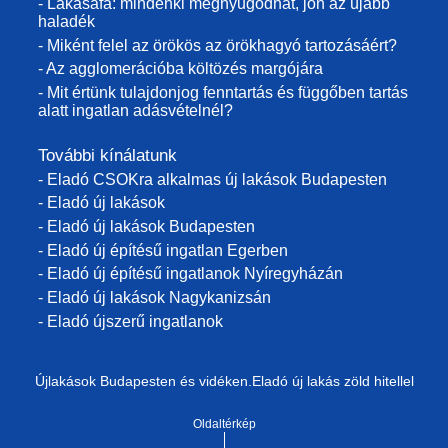
- Lakásáfa: mindenki megnyugodhat, jön az újabb
haladék
- Miként felel az örökös az örökhagyó tartozásáért?
- Az agglomerációba költözés margójára
- Mit értünk tulajdonjog fenntartás és függőben tartás
alatt ingatlan adásvételnél?
További kínálatunk
- Eladó CSOKra alkalmas új lakások Budapesten
- Eladó új lakások
- Eladó új lakások Budapesten
- Eladó új építésű ingatlan Egerben
- Eladó új építésű ingatlanok Nyíregyházán
- Eladó új lakások Nagykanizsán
- Eladó újszerű ingatlanok
Újlakások Budapesten és vidéken.Eladó új lakás zöld hitellel
Oldaltérkép