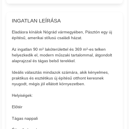
INGATLAN LEÍRÁSA
Eladásra kínálok Nógrád vármegyében, Pásztón egy új
építésű, amerikai stílusú családi házat.
Az ingatlan 90 m² lakóterülettel és 369 m²-es telken
helyezkedik el, modern műszaki tartalommal, átgondolt
alaprajzzal és tágas belső terekkel.
Ideális választás mindazok számára, akik kényelmes,
praktikus és esztétikus új építésű otthont keresnek
nyugodt, mégis jól ellátott környezetben.
Helyiségek:
Előtér
Tágas nappali