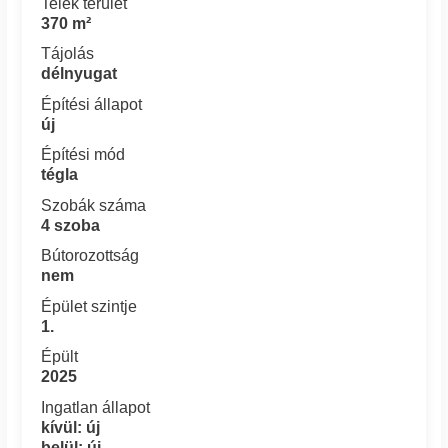
Telek terület
370 m²
Tájolás
délnyugat
Építési állapot
új
Építési mód
tégla
Szobák száma
4 szoba
Bútorozottság
nem
Épület szintje
1.
Épült
2025
Ingatlan állapot
kívül: új
belül: új