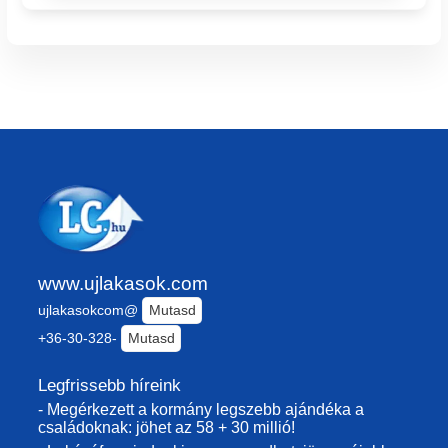
www.ujlakasok.com
ujlakasokcom@
Mutasd
+36-30-328-
Mutasd
Legfrissebb híreink
- Megérkezett a kormány legszebb ajándéka a
családoknak: jöhet az 58 + 30 millió!