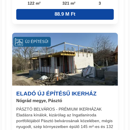
122 m²
321 m²
3
88.9 M Ft
ÚJ ÉPÍTÉSŰ!
ELADÓ ÚJ ÉPÍTÉSŰ IKERHÁZ
Nógrád megye, Pásztó
PÁSZTÓ BELVÁROS - PRÉMIUM IKERHÁZAK
Eladásra kínálok, kizárólag az Ingatlaniroda
portfóliójából Pásztó belvárosának közelében, mégis
nyugodt, szép környezetben épülő 145 m²-es és 132