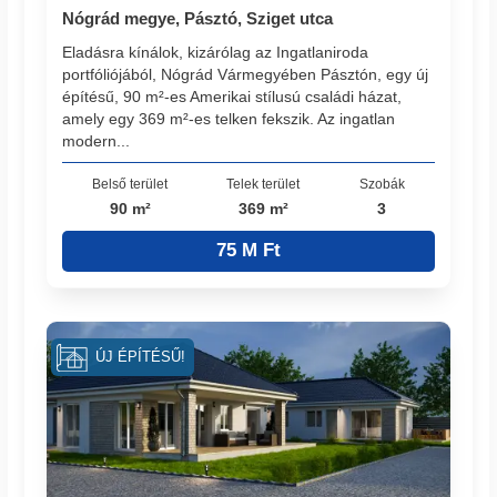
Nógrád megye, Pásztó, Sziget utca
Eladásra kínálok, kizárólag az Ingatlaniroda
portfóliójából, Nógrád Vármegyében Pásztón, egy új
építésű, 90 m²-es Amerikai stílusú családi házat,
amely egy 369 m²-es telken fekszik. Az ingatlan
modern...
Belső terület
Telek terület
Szobák
90 m²
369 m²
3
75 M Ft
ÚJ ÉPÍTÉSŰ!