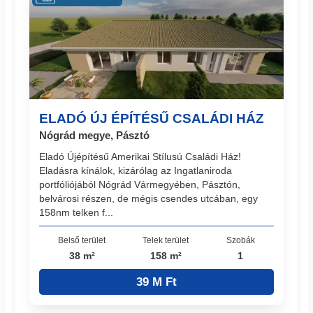
ELADÓ ÚJ ÉPÍTÉSŰ CSALÁDI HÁZ
Nógrád megye, Pásztó
Eladó Újépítésű Amerikai Stílusú Családi Ház!
Eladásra kínálok, kizárólag az Ingatlaniroda
portfóliójából Nógrád Vármegyében, Pásztón,
belvárosi részen, de mégis csendes utcában, egy
158nm telken f...
Belső terület
Telek terület
Szobák
38 m²
158 m²
1
39 M Ft