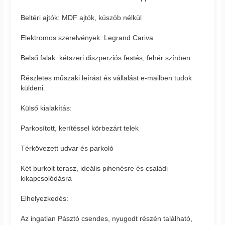
Beltéri ajtók: MDF ajtók, küszöb nélkül
Elektromos szerelvények: Legrand Cariva
Belső falak: kétszeri diszperziós festés, fehér színben
Részletes műszaki leírást és vállalást e-mailben tudok
küldeni.
Külső kialakítás:
Parkosított, kerítéssel körbezárt telek
Térkövezett udvar és parkoló
Két burkolt terasz, ideális pihenésre és családi
kikapcsolódásra
Elhelyezkedés:
Az ingatlan Pásztó csendes, nyugodt részén található,