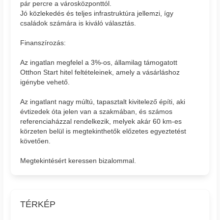
pár percre a városközponttól.
Jó közlekedés és teljes infrastruktúra jellemzi, így
családok számára is kiváló választás.
Finanszírozás:
Az ingatlan megfelel a 3%-os, államilag támogatott
Otthon Start hitel feltételeinek, amely a vásárláshoz
igénybe vehető.
Az ingatlant nagy múltú, tapasztalt kivitelező építi, aki
évtizedek óta jelen van a szakmában, és számos
referenciaházzal rendelkezik, melyek akár 60 km-es
körzeten belül is megtekinthetők előzetes egyeztetést
követően.
Megtekintésért keressen bizalommal.
TÉRKÉP