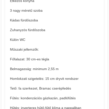
Étkezős konyha
3 nagy méretű szoba
Kádas fürdőszoba
Zuhanyzós fürdőszoba
Külön WC
Műszaki jellemzők:
Főfalazat: 30 cm-es tégla
Belmagasság: minimum 2,55 m
Homlokzati szigetelés: 15 cm dryvit rendszer
Tető: fa szerkezet, Bramac cserépfedés
Fűtés: kondenzációs gázkazán, padlófűtés
Hűtés: inverteres hűtő-fűtő klíma a nappaliban