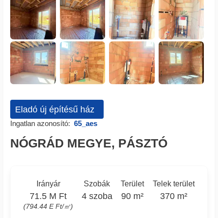
Eladó új építésű ház
Ingatlan azonosító:
65_aes
NÓGRÁD MEGYE, PÁSZTÓ
Irányár
Szobák
Terület
Telek terület
71.5 M Ft
4 szoba
90 m²
370 m²
(794.44 E Ft/㎡)