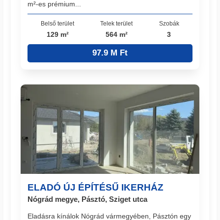
m²-es prémium...
Belső terület
Telek terület
Szobák
129 m²
564 m²
3
97.9 M Ft
ELADÓ ÚJ ÉPÍTÉSŰ IKERHÁZ
Nógrád megye, Pásztó, Sziget utca
Eladásra kínálok Nógrád vármegyében, Pásztón egy