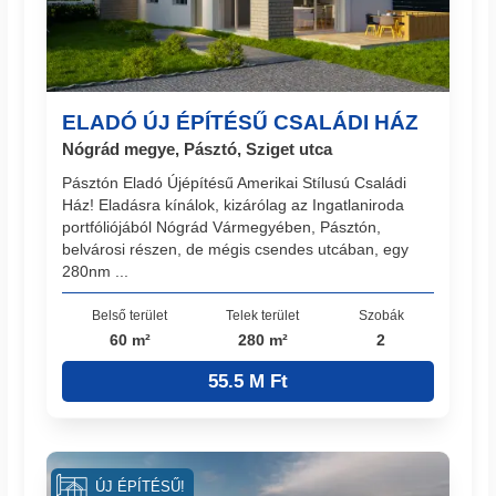
ELADÓ ÚJ ÉPÍTÉSŰ CSALÁDI HÁZ
Nógrád megye, Pásztó, Sziget utca
Pásztón Eladó Újépítésű Amerikai Stílusú Családi
Ház! Eladásra kínálok, kizárólag az Ingatlaniroda
portfóliójából Nógrád Vármegyében, Pásztón,
belvárosi részen, de mégis csendes utcában, egy
280nm ...
Belső terület
Telek terület
Szobák
60 m²
280 m²
2
55.5 M Ft
ÚJ ÉPÍTÉSŰ!