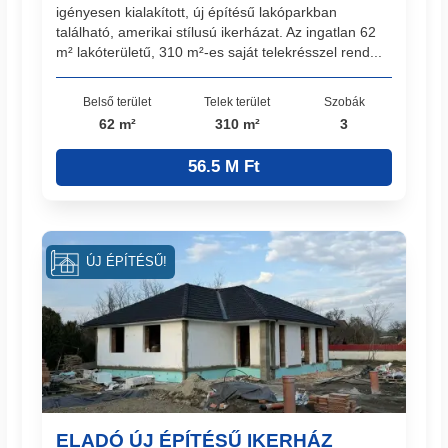
igényesen kialakított, új építésű lakóparkban
található, amerikai stílusú ikerházat. Az ingatlan 62
m² lakóterületű, 310 m²-es saját telekrésszel rend...
Belső terület
Telek terület
Szobák
62 m²
310 m²
3
56.5 M Ft
ÚJ ÉPÍTÉSŰ!
ELADÓ ÚJ ÉPÍTÉSŰ IKERHÁZ