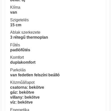
Klíma
van
Szigetelés
15 cm
Ablak szerkezete
3 rétegű thermoplan
Fűtés
padlófűtés
Komfort
duplakomfort
Parkolás
van fedetlen felszíni beálló
Közműállapot
csatorna: bekötve
gáz: bekötve
villany: bekötve
víz: bekötve
Energetika