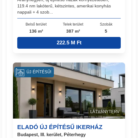
119.4 nm lakóterű, kétszintes, amerikai konyhás
nappali + 4 szob...
Belső terület
Telek terület
Szobák
136 m²
387 m²
5
222.5 M Ft
ÚJ ÉPÍTÉSŰ!
LÁTVÁNYTERV
ELADÓ ÚJ ÉPÍTÉSŰ IKERHÁZ
Budapest, III. kerület, Péterhegy