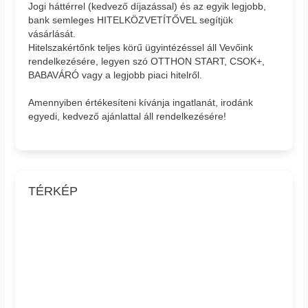
Jogi háttérrel (kedvező díjazással) és az egyik legjobb,
bank semleges HITELKÖZVETÍTŐVEL segítjük
vásárlását.
Hitelszakértőnk teljes körű ügyintézéssel áll Vevőink
rendelkezésére, legyen szó OTTHON START, CSOK+,
BABAVÁRÓ vagy a legjobb piaci hitelről.
Amennyiben értékesíteni kívánja ingatlanát, irodánk
egyedi, kedvező ajánlattal áll rendelkezésére!
TÉRKÉP