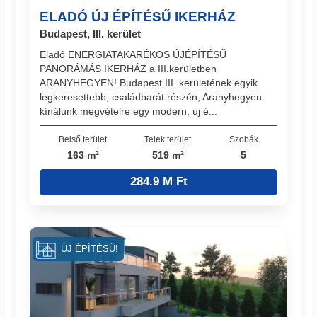
ELADÓ ÚJ ÉPÍTÉSŰ IKERHÁZ
Budapest, III. kerület
Eladó ENERGIATAKARÉKOS ÚJÉPÍTÉSŰ
PANORÁMÁS IKERHÁZ a III.kerületben
ARANYHEGYEN! Budapest III. kerületének egyik
legkeresettebb, családbarát részén, Aranyhegyen
kínálunk megvételre egy modern, új é...
Belső terület
Telek terület
Szobák
163 m²
519 m²
5
284.9 M Ft
ÚJ ÉPÍTÉSŰ!