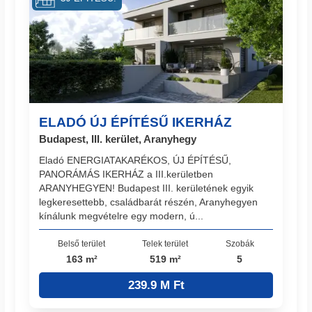
ELADÓ ÚJ ÉPÍTÉSŰ IKERHÁZ
Budapest, III. kerület, Aranyhegy
Eladó ENERGIATAKARÉKOS, ÚJ ÉPÍTÉSŰ,
PANORÁMÁS IKERHÁZ a III.kerületben
ARANYHEGYEN! Budapest III. kerületének egyik
legkeresettebb, családbarát részén, Aranyhegyen
kínálunk megvételre egy modern, ú...
Belső terület
Telek terület
Szobák
163 m²
519 m²
5
239.9 M Ft