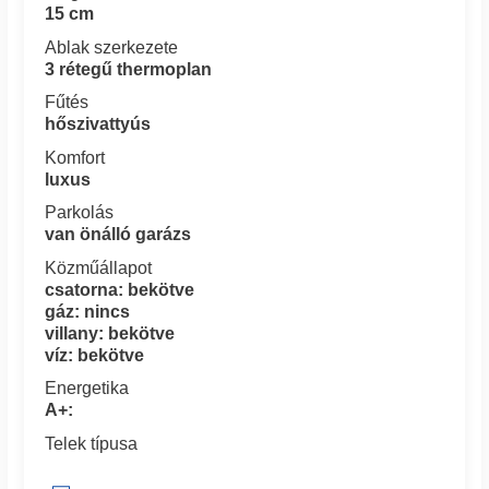
15 cm
Ablak szerkezete
3 rétegű thermoplan
Fűtés
hőszivattyús
Komfort
luxus
Parkolás
van önálló garázs
Közműállapot
csatorna: bekötve
gáz: nincs
villany: bekötve
víz: bekötve
Energetika
A+:
Telek típusa