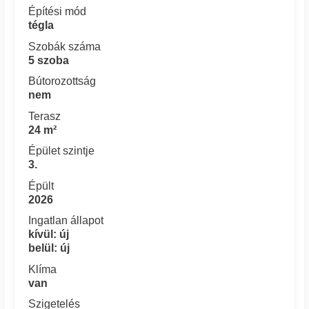
Építési mód
tégla
Szobák száma
5 szoba
Bútorozottság
nem
Terasz
24 m²
Épület szintje
3.
Épült
2026
Ingatlan állapot
kívül: új
belül: új
Klíma
van
Szigetelés