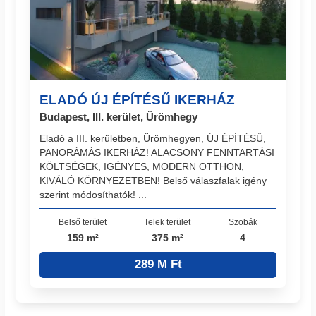
ELADÓ ÚJ ÉPÍTÉSŰ IKERHÁZ
Budapest, III. kerület, Ürömhegy
Eladó a III. kerületben, Ürömhegyen, ÚJ ÉPÍTÉSŰ,
PANORÁMÁS IKERHÁZ! ALACSONY FENNTARTÁSI
KÖLTSÉGEK, IGÉNYES, MODERN OTTHON,
KIVÁLÓ KÖRNYEZETBEN! Belső válaszfalak igény
szerint módosíthatók! ...
Belső terület
Telek terület
Szobák
159 m²
375 m²
4
289 M Ft