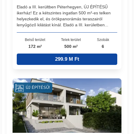
Eladó a III. kerültben Péterhegyen, ÚJ ÉPÍTÉSŰ
ikerház! Ez a kétszintes ingatlan 500 m²-es telken
helyezkedik el, és örökpanorámás teraszairól
lenyűgöző kilátást kínál. Eladó a III. kerületben...
Belső terület
Telek terület
Szobák
172 m²
500 m²
6
299.9 M Ft
ÚJ ÉPÍTÉSŰ!