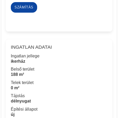
SZÁMÍTÁS
INGATLAN ADATAI
Ingatlan jellege
ikerház
Belső terület
188 m²
Telek terület
0 m²
Tájolás
délnyugat
Építési állapot
új