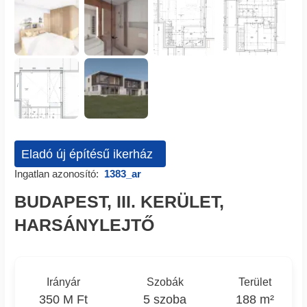
Eladó új építésű ikerház
Ingatlan azonosító:
1383_ar
BUDAPEST, III. KERÜLET,
HARSÁNYLEJTŐ
Irányár
Szobák
Terület
350 M Ft
5 szoba
188 m²