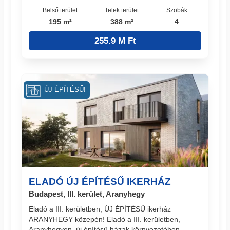
Belső terület
Telek terület
Szobák
195 m²
388 m²
4
255.9 M Ft
ÚJ ÉPÍTÉSŰ!
ELADÓ ÚJ ÉPÍTÉSŰ IKERHÁZ
Budapest, III. kerület, Aranyhegy
Eladó a III. kerületben, ÚJ ÉPÍTÉSŰ ikerház
ARANYHEGY közepén! Eladó a III. kerületben,
Aranyhegyen, új építésű házak környezetében,