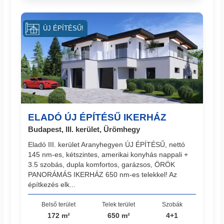
ÚJ ÉPÍTÉSŰ!
ELADÓ ÚJ ÉPÍTÉSŰ IKERHÁZ
Budapest, III. kerület, Ürömhegy
Eladó III. kerület Aranyhegyen ÚJ ÉPÍTÉSŰ, nettó
145 nm-es, kétszintes, amerikai konyhás nappali +
3.5 szobás, dupla komfortos, garázsos, ÖRÖK
PANORÁMÁS IKERHÁZ 650 nm-es telekkel! Az
építkezés elk...
Belső terület
Telek terület
Szobák
172 m²
650 m²
4+1