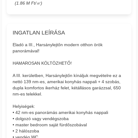
(1.86 M Ft/㎡)
INGATLAN LEÍRÁSA
Eladó a III., Harsánylejtőn modern otthon örök
panorámával!
HAMAROSAN KÖLTÖZHETŐ!
A III. kerületben, Harsánylejtőn kínáljuk megvételre ez a
nettó 139 nm-es, amerikai konyhás nappali + 4 szobás,
dupla komfortos ikerház felet, kétállásos garázzsal, 650
nm-es telekkel.
Helyiségek:
• 42 nm-es panorámás amerikai konyhás nappali
• dolgozó vagy vendégszoba
• master bedroom saját fürdőszobával
• 2 hálószoba
• vendég WC