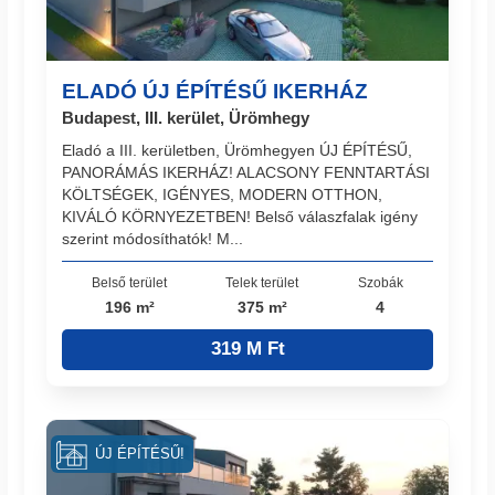
ELADÓ ÚJ ÉPÍTÉSŰ IKERHÁZ
Budapest, III. kerület, Ürömhegy
Eladó a III. kerületben, Ürömhegyen ÚJ ÉPÍTÉSŰ,
PANORÁMÁS IKERHÁZ! ALACSONY FENNTARTÁSI
KÖLTSÉGEK, IGÉNYES, MODERN OTTHON,
KIVÁLÓ KÖRNYEZETBEN! Belső válaszfalak igény
szerint módosíthatók! M...
Belső terület
Telek terület
Szobák
196 m²
375 m²
4
319 M Ft
ÚJ ÉPÍTÉSŰ!