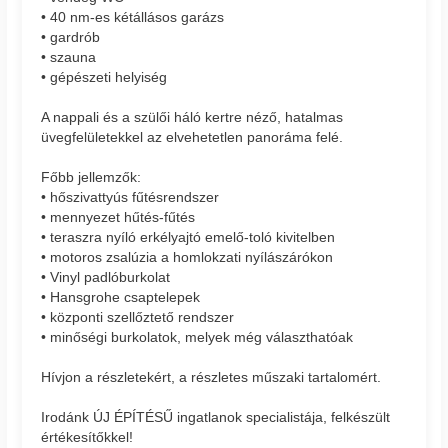
• 40 nm-es kétállásos garázs
• gardrób
• szauna
• gépészeti helyiség
A nappali és a szülői háló kertre néző, hatalmas
üvegfelületekkel az elvehetetlen panoráma felé.
Főbb jellemzők:
• hőszivattyús fűtésrendszer
• mennyezet hűtés-fűtés
• teraszra nyíló erkélyajtó emelő-toló kivitelben
• motoros zsalúzia a homlokzati nyílászárókon
• Vinyl padlóburkolat
• Hansgrohe csaptelepek
• központi szellőztető rendszer
• minőségi burkolatok, melyek még választhatóak
Hívjon a részletekért, a részletes műszaki tartalomért.
Irodánk ÚJ ÉPÍTÉSŰ ingatlanok specialistája, felkészült
értékesítőkkel!