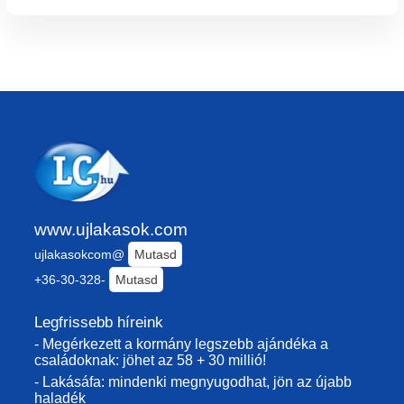
www.ujlakasok.com
ujlakasokcom@
Mutasd
+36-30-328-
Mutasd
Legfrissebb híreink
- Megérkezett a kormány legszebb ajándéka a
családoknak: jöhet az 58 + 30 millió!
- Lakásáfa: mindenki megnyugodhat, jön az újabb
haladék