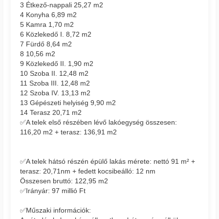
3 Étkező-nappali 25,27 m2
4 Konyha 6,89 m2
5 Kamra 1,70 m2
6 Közlekedő I. 8,72 m2
7 Fürdő 8,64 m2
8 10,56 m2
9 Közlekedő II. 1,90 m2
10 Szoba II. 12,48 m2
11 Szoba III. 12,48 m2
12 Szoba IV. 13,13 m2
13 Gépészeti helyiség 9,90 m2
14 Terasz 20,71 m2
✅A telek első részében lévő lakóegység összesen:
116,20 m2 + terasz: 136,91 m2
✅A telek hátsó részén épülő lakás mérete: nettó 91 m² +
terasz: 20,71nm + fedett kocsibeálló: 12 nm
Összesen bruttó: 122,95 m2
✅Irányár: 97 millió Ft
✅Műszaki információk: