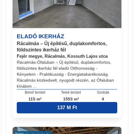
ELADÓ IKERHÁZ
Rácalmás – Új építésű, duplakomfortos,
földszintes ikerház fél
Fejér megye, Rácalmás, Kossuth Lajos utca
Rácalmás-Ófaluban – Új építésű, duplakomfortos,
földszintes ikerház fél eladó Otthonosság -
Kényelem - Praktikusság - Energiatakarékosság.
Rácalmás közkedvelt, nyugodt részén, az Ófaluban
kínálom ...
Belső terület
Telek terület
Szobák
115 m²
1553 m²
4
137 M Ft