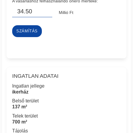
A vásárláshoz felhasználandó önerő mértéke:
Millió Ft
SZÁMÍTÁS
INGATLAN ADATAI
Ingatlan jellege
ikerház
Belső terület
137 m²
Telek terület
700 m²
Tájolás