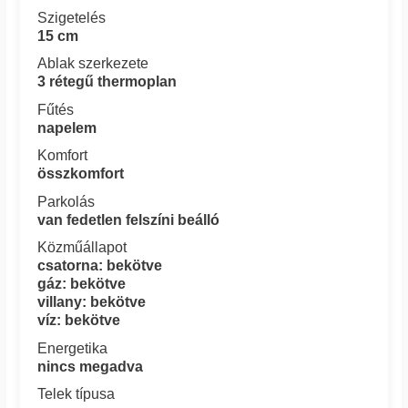
Szigetelés
15 cm
Ablak szerkezete
3 rétegű thermoplan
Fűtés
napelem
Komfort
összkomfort
Parkolás
van fedetlen felszíni beálló
Közműállapot
csatorna: bekötve
gáz: bekötve
villany: bekötve
víz: bekötve
Energetika
nincs megadva
Telek típusa