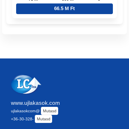
66.5 M Ft
www.ujlakasok.com
ujlakasokcom@
Mutasd
+36-30-328-
Mutasd