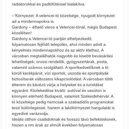
radiátorokkal és padlófűtéssel kialakítva.
✅Környezet: A velencei-tó közelsége, nyugodt környezet
ad a mindennapokra is.
Gárdony – élhető város a Velencei-tónál, mégis Budapest
közelében!
Gárdony a Velencei-tó partján elhelyezkedő,
folyamatosan fejlődő település, ahol minden adott a
kényelmes mindennapokhoz és az aktív élethez. A
városban megtalálhatók nagyobb és kisebb bevásárlási
lehetőségek, orvosi rendelők, gyógyszertárak, posta,
valamint számos szolgáltató. A sportkedvelőknek a tó
körüli kerékpárút, vízi sportok, uszoda és sportpályák
biztosítanak változatos kikapcsolódást. A városban több
étterem és kávézó várja a helyieket és a turistákat
egyaránt. Közlekedése kiváló: autóval és vasúton is
könnyen elérhető Budapest, valamint Székesfehérvár. A
tó közelsége pedig nemcsak a szabadidős programokat
teszi különlegessé, hanem a lakókörnyezet hangulatát is
egyedivé varázsolja.
Ideális otthon családoknak és hosszú távú befektetésnek,
hiszen a nm árak az elmúlt években folyamatosan