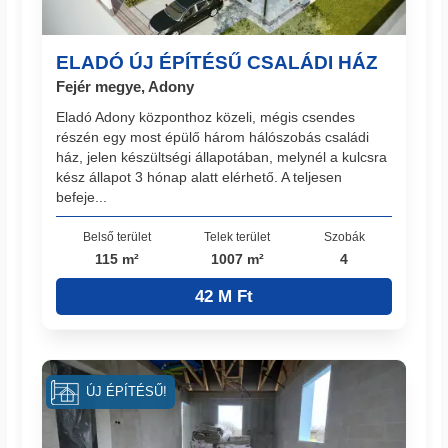
ELADÓ ÚJ ÉPÍTÉSŰ CSALÁDI HÁZ
Fejér megye, Adony
Eladó Adony központhoz közeli, mégis csendes
részén egy most épülő három hálószobás családi
ház, jelen készültségi állapotában, melynél a kulcsra
kész állapot 3 hónap alatt elérhető. A teljesen
befeje...
Belső terület
Telek terület
Szobák
115 m²
1007 m²
4
42 M Ft
ÚJ ÉPÍTÉSŰ!