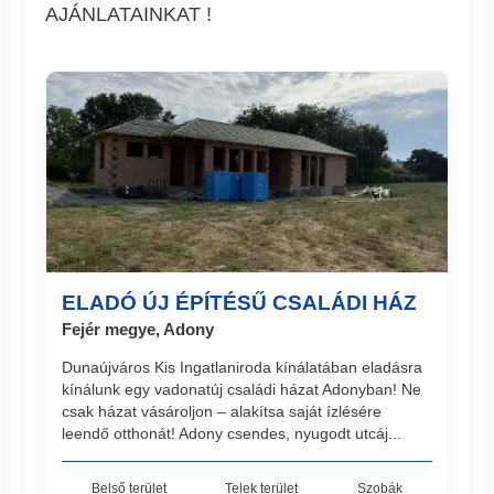
AJÁNLATAINKAT !
ELADÓ ÚJ ÉPÍTÉSŰ CSALÁDI HÁZ
Fejér megye, Adony
Dunaújváros Kis Ingatlaniroda kínálatában eladásra
kínálunk egy vadonatúj családi házat Adonyban! Ne
csak házat vásároljon – alakítsa saját ízlésére
leendő otthonát! Adony csendes, nyugodt utcáj...
Belső terület
Telek terület
Szobák