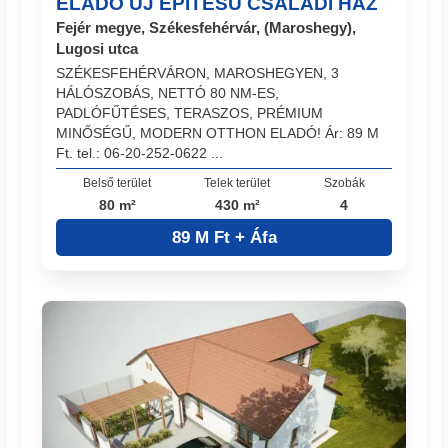
ELADÓ ÚJ ÉPÍTÉSŰ CSALÁDI HÁZ
Fejér megye, Székesfehérvár, (Maroshegy),
Lugosi utca
SZÉKESFEHÉRVÁRON, MAROSHEGYEN, 3
HÁLÓSZOBÁS, NETTÓ 80 NM-ES,
PADLÓFŰTÉSES, TERASZOS, PRÉMIUM
MINŐSÉGŰ, MODERN OTTHON ELADÓ! Ár: 89 M
Ft. tel.: 06-20-252-0622 ...
Belső terület
Telek terület
Szobák
80 m²
430 m²
4
89 M Ft + Áfa