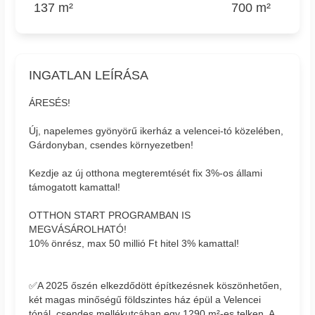
137 m²
700 m²
INGATLAN LEÍRÁSA
ÁRESÉS!
Új, napelemes gyönyörű ikerház a velencei-tó közelében,
Gárdonyban, csendes környezetben!
Kezdje az új otthona megteremtését fix 3%-os állami
támogatott kamattal!
OTTHON START PROGRAMBAN IS
MEGVÁSÁROLHATÓ!
10% önrész, max 50 millió Ft hitel 3% kamattal!
✅A 2025 őszén elkezdődött építkezésnek köszönhetően,
két magas minőségű földszintes ház épül a Velencei
tónál, csendes mellékutcában egy 1290 m²-es telken. A