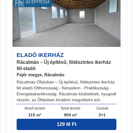
ÚJ ÉPÍTÉSŰ!
ELADÓ IKERHÁZ
Rácalmás – Új építésű, földszintes ikerház
fél eladó
Fejér megye, Rácalmás
Rácalmás-Ófaluban – Új építésű, földszintes ikerház
fél eladó Otthonosság - Kényelem - Praktikusság -
Energiatakarékosság. Rácalmás közkedvelt, nyugodt
részén, az Ófaluban kínálom megvételre ezt...
Belső terület
Telek terület
Szobák
115 m²
954 m²
3+1
129 M Ft