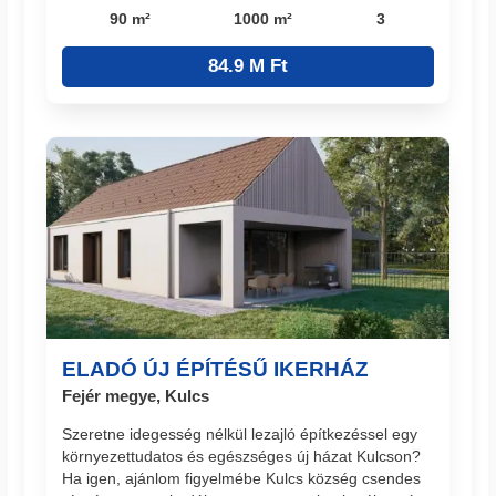
90 m²
1000 m²
3
84.9 M Ft
ELADÓ ÚJ ÉPÍTÉSŰ IKERHÁZ
Fejér megye, Kulcs
Szeretne idegesség nélkül lezajló építkezéssel egy
környezettudatos és egészséges új házat Kulcson?
Ha igen, ajánlom figyelmébe Kulcs község csendes