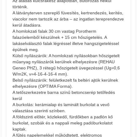
Az átadás kulcsrakész állapotban, bútorozás nélkül
történik.
A látványterven szereplő füvesítés, kertrendezés, kerítés,
viacolor nem tartozik az árba – az ingatlan tereprendezve
kerül átadásra.
A homlokzati falak 30 cm vastag Porotherm
falazóelemből készülnek + 15 cm hőszigetelés. A
lakáselválasztó falak légréssel illetve hangszigeteléssel
épülnek meg.
Külső nyílászárók: A homlokzati nyílásokban hőszigetelt
műanyag nyílászárók kerülnek elhelyezésre (REHAU
Geneo PHZ), 3 rétegű hőszigetelt üvegezéssel (Ug=0,6
W/m2K, v=4-16-4-16-4 mm).
Belső nyílászárók: felületkezelt fa beltéri ajtók kerülnek
elhelyezésre (OPTIMA Forma).
A tetőszerkezetre barna színű betoncserép tetőfedés
kerül
A burkolás: kerámialap és laminált burkolat a vevő
választása szerinti színben.
A földszinti előtér, közlekedő, fürdőkben a padlón kő
burkolat, szobák és a nappali meleg padóburkolatot
kaptak.
A fűtés napelemekkel működtetett, elektromos