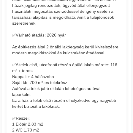
házak jogilag rendezettek, ügyvéd által ellenjegyzett
használati megosztás szerződéssel de igény esetén a
társasházi alapítás is megoldható. Amit a tulajdonosok
szeretnének.
✅Várható átadás: 2026 nyár
Az építkezés által 2 önálló lakóegység kerül kivitelezésre,
modern megoldásokkal és kulcsrakész átadással.
✅A telek első, utcafronti részén épülő lakás mérete: 116
m² + terasz
Nappali + 4 hálószoba
Saját kb. 700 m²-es telekrész
Autóval a telek jobb oldalán lehetséges autóval
laparkolni.
Ez a ház a telek első részén elhelyzkedve egy nagyobb
kertet biztosít a lakóknak.
✅Részei:
1 Előtér 2,83 m2
2 WC 1,70 m2