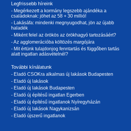
Legfrissebb híreink
- Megérkezett a kormány legszebb ajándéka a
családoknak: jöhet az 58 + 30 millió!
- Lakásáfa: mindenki megnyugodhat, jön az újabb
haladék
- Miként felel az örökös az örökhagyó tartozásáért?
- Az agglomerációba költözés margójára
- Mit értünk tulajdonjog fenntartás és függőben tartás
alatt ingatlan adásvételnél?
További kínálatunk
- Eladó CSOKra alkalmas új lakások Budapesten
- Eladó új lakások
- Eladó új lakások Budapesten
- Eladó új építésű ingatlan Egerben
- Eladó új építésű ingatlanok Nyíregyházán
- Eladó új lakások Nagykanizsán
- Eladó újszerű ingatlanok