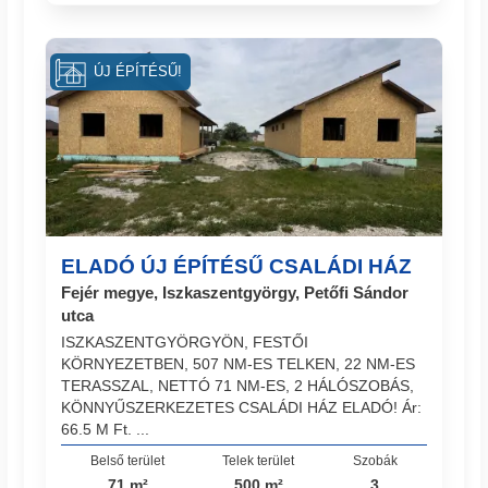
ÚJ ÉPÍTÉSŰ!
ELADÓ ÚJ ÉPÍTÉSŰ CSALÁDI HÁZ
Fejér megye, Iszkaszentgyörgy, Petőfi Sándor
utca
ISZKASZENTGYÖRGYÖN, FESTŐI
KÖRNYEZETBEN, 507 NM-ES TELKEN, 22 NM-ES
TERASSZAL, NETTÓ 71 NM-ES, 2 HÁLÓSZOBÁS,
KÖNNYŰSZERKEZETES CSALÁDI HÁZ ELADÓ! Ár:
66.5 M Ft. ...
Belső terület
Telek terület
Szobák
71 m²
500 m²
3