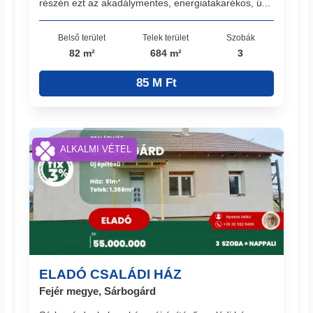
részén ezt az akadálymentes, energiatakarékos, ú...
Belső terület
Telek terület
Szobák
82 m²
684 m²
3
85 M Ft
ALKALMI VÉTEL
ELADÓ CSALÁDI HÁZ
Fejér megye, Sárbogárd