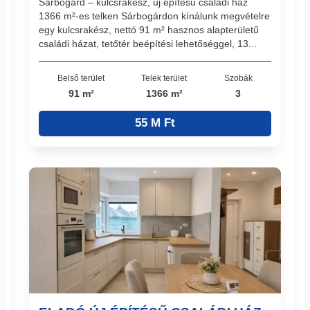
Sárbogárd – kulcsrakész, új építésű családi ház
1366 m²-es telken Sárbogárdon kínálunk megvételre
egy kulcsrakész, nettó 91 m² hasznos alapterületű
családi házat, tetőtér beépítési lehetőséggel, 13...
Belső terület
Telek terület
Szobák
91 m²
1366 m²
3
55 M Ft