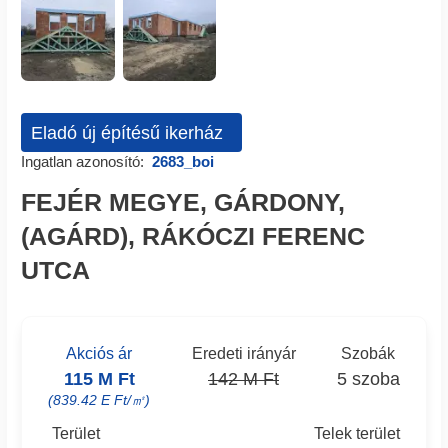
Eladó új építésű ikerház
Ingatlan azonosító:
2683_boi
FEJÉR MEGYE, GÁRDONY,
(AGÁRD), RÁKÓCZI FERENC
UTCA
Akciós ár
Eredeti irányár
Szobák
115 M Ft
142 M Ft
5 szoba
(839.42 E Ft/㎡)
Terület
Telek terület