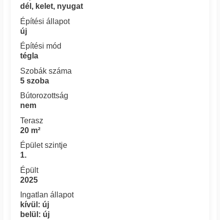
dél, kelet, nyugat
Építési állapot
új
Építési mód
tégla
Szobák száma
5 szoba
Bútorozottság
nem
Terasz
20 m²
Épület szintje
1.
Épült
2025
Ingatlan állapot
kívül: új
belül: új