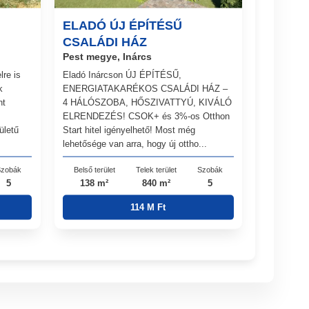
ELADÓ ÚJ ÉPÍTÉSŰ
CSALÁDI HÁZ
Pest megye, Inárcs
lre is
Eladó Inárcson ÚJ ÉPÍTÉSŰ,
k
ENERGIATAKARÉKOS CSALÁDI HÁZ –
nt
4 HÁLÓSZOBA, HŐSZIVATTYÚ, KIVÁLÓ
ELRENDEZÉS! CSOK+ és 3%-os Otthon
ületű
Start hitel igényelhető! Most még
lehetősége van arra, hogy új ottho...
zobák
Belső terület
Telek terület
Szobák
5
138 m²
840 m²
5
114 M Ft