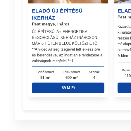
ELADÓ ÚJ ÉPÍTÉSŰ
ELAD
IKERHÁZ
Pest m
Pest megye, Inárcs
Kizáról
ÚJ ÉPÍTÉSŰ, A+ ENERGETIKAI
kínálat
BESOROLÁSÚ IKERHÁZ INÁRCSON –
részén 
MÁR 6 HÉTEN BELÜL KÖLTÖZHETŐ!
m² alap
**A videó AI segítségével lett elkészítve
ikerházf
és berendezve, az ingatlan elrendezése a
A klim..
valóságnak megfelel.** I...
Belső 
Belső terület
Telek terület
Szobák
110
91 m²
600 m²
4
89 M Ft