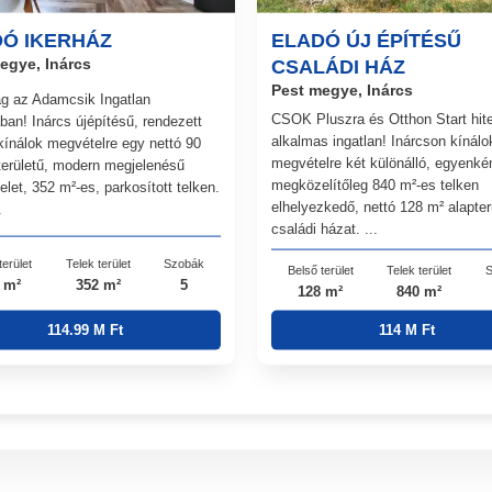
Ó IKERHÁZ
ELADÓ ÚJ ÉPÍTÉSŰ
egye, Inárcs
CSALÁDI HÁZ
Pest megye, Inárcs
ag az Adamcsik Ingatlan
CSOK Pluszra és Otthon Start hite
ában! Inárcs újépítésű, rendezett
alkalmas ingatlan! Inárcson kínálo
kínálok megvételre egy nettó 90
megvételre két különálló, egyenké
területű, modern megjelenésű
megközelítőleg 840 m²-es telken
elet, 352 m²-es, parkosított telken.
elhelyezkedő, nettó 128 m² alapter
.
családi házat. ...
terület
Telek terület
Szobák
Belső terület
Telek terület
S
 m²
352 m²
5
128 m²
840 m²
114.99 M Ft
114 M Ft