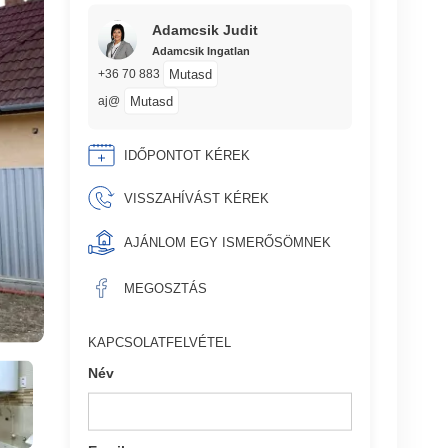
Adamcsik Judit
Adamcsik Ingatlan
Mutasd
+36 70 883
Mutasd
aj@
IDŐPONTOT KÉREK
VISSZAHÍVÁST KÉREK
AJÁNLOM EGY ISMERŐSÖMNEK
MEGOSZTÁS
KAPCSOLATFELVÉTEL
Név