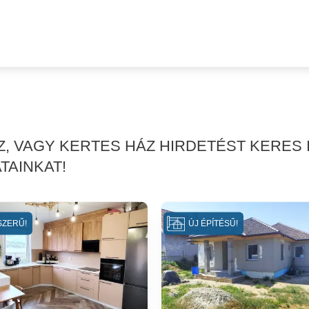
Z, VAGY KERTES HÁZ HIRDETÉST KERES
TAINKAT!
SZERŰ!
ÚJ ÉPÍTÉSŰ!