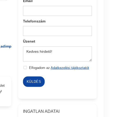
Email
Telefonszám
Üzenet
_adimp
Elfogadom az
Adatkezelési tájékoztatót
KÜLDÉS
ület
²
INGATLAN ADATAI