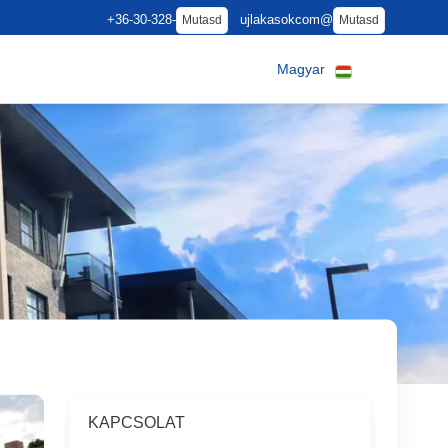
+36-30-328-
ujlakasokcom@
Mutasd
Mutasd
Magyar
KAPCSOLAT