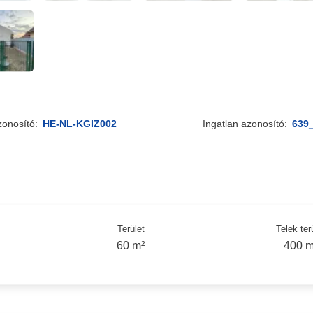
zonosító:
HE-NL-KGIZ002
Ingatlan azonosító:
639
Terület
Telek ter
60 m²
400 m