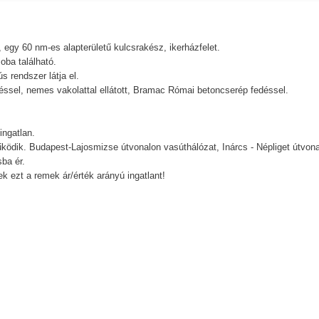
egy 60 nm-es alapterületű kulcsrakész, ikerházfelet.
oba található.
s rendszer látja el.
éssel, nemes vakolattal ellátott, Bramac Római betoncserép fedéssel.
ingatlan.
ködik. Budapest-Lajosmizse útvonalon vasúthálózat, Inárcs - Népliget útvon
ba ér.
ezt a remek ár/érték arányú ingatlant!