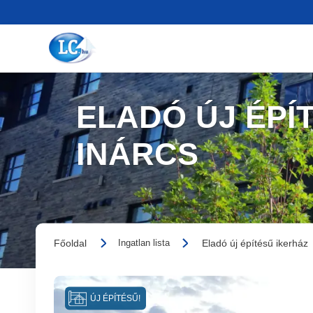
ELADÓ ÚJ ÉPÍT
INÁRCS
Főoldal
Eladó új építésű ikerház
Ingatlan lista
ÚJ ÉPÍTÉSŰ!