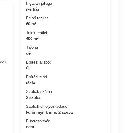
Ingatlan jellege
ikerház
Belső terület
60 m²
Telek terület
400 m²
Tájolás
dél
alon
Építési állapot
új
Építési mód
tégla
Szobák száma
2 szoba
Szobák elhelyezkedése
külön nyílik min. 2 szoba
Bútorozottság
nem