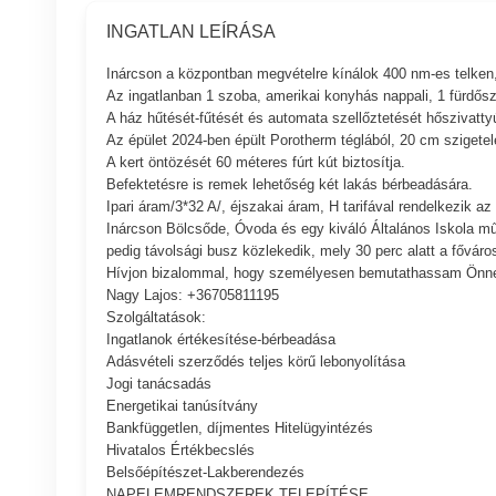
INGATLAN LEÍRÁSA
Inárcson a központban megvételre kínálok 400 nm-es telken, 
Az ingatlanban 1 szoba, amerikai konyhás nappali, 1 fürdősz
A ház hűtését-fűtését és automata szellőztetését hőszivattyú
Az épület 2024-ben épült Porotherm téglából, 20 cm szigetel
A kert öntözését 60 méteres fúrt kút biztosítja.
Befektetésre is remek lehetőség két lakás bérbeadására.
Ipari áram/3*32 A/, éjszakai áram, H tarifával rendelkezik az 
Inárcson Bölcsőde, Óvoda és egy kiváló Általános Iskola mű
pedig távolsági busz közlekedik, mely 30 perc alatt a főváros
Hívjon bizalommal, hogy személyesen bemutathassam Önnek 
Nagy Lajos: +36705811195
Szolgáltatások:
Ingatlanok értékesítése-bérbeadása
Adásvételi szerződés teljes körű lebonyolítása
Jogi tanácsadás
Energetikai tanúsítvány
Bankfüggetlen, díjmentes Hitelügyintézés
Hivatalos Értékbecslés
Belsőépítészet-Lakberendezés
NAPELEMRENDSZEREK TELEPÍTÉSE