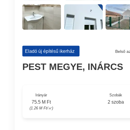
Eladó új építésű ikerház
Belső a
PEST MEGYE, INÁRCS
Irányár
Szobák
75.5 M Ft
2 szoba
(1.26 M Ft/㎡)