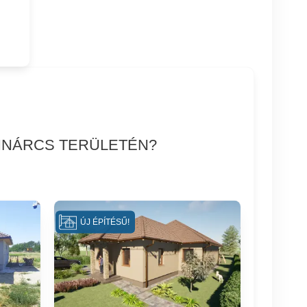
 INÁRCS TERÜLETÉN?
ÚJ ÉPÍTÉSŰ!