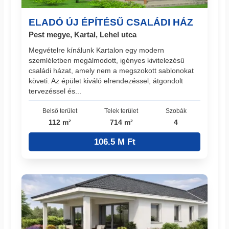
ELADÓ ÚJ ÉPÍTÉSŰ CSALÁDI HÁZ
Pest megye, Kartal, Lehel utca
Megvételre kínálunk Kartalon egy modern
szemléletben megálmodott, igényes kivitelezésű
családi házat, amely nem a megszokott sablonokat
követi. Az épület kiváló elrendezéssel, átgondolt
tervezéssel és...
Belső terület
Telek terület
Szobák
112 m²
714 m²
4
106.5 M Ft