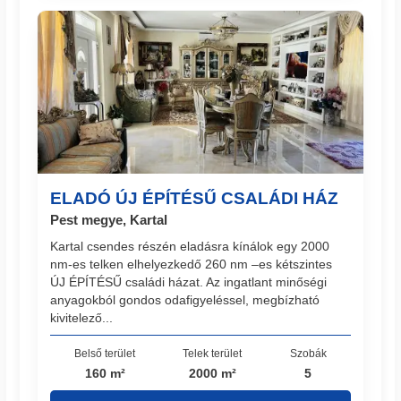
ELADÓ ÚJ ÉPÍTÉSŰ CSALÁDI HÁZ
Pest megye, Kartal
Kartal csendes részén eladásra kínálok egy 2000
nm-es telken elhelyezkedő 260 nm –es kétszintes
ÚJ ÉPÍTÉSŰ családi házat. Az ingatlant minőségi
anyagokból gondos odafigyeléssel, megbízható
kivitelező...
Belső terület
Telek terület
Szobák
160 m²
2000 m²
5