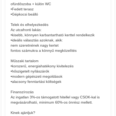
ofürdőszoba + külön WC
•Fedett terasz
•Gépkocsi beálló
Telek és elhelyezkedés
Az utcafronti lakás:
•kisebb, könnyen karbantartható kerttel rendelkezik
•ideális választás azoknak, akik:
nem szeretnének nagy kertet
fontos számukra a könnyű megközelítés
Műszaki tartalom
•korszerű, energiahatékony kivitelezés
•hőszigetelt nyílászárók
•modern gépészeti megoldások
•alacsony fenntartási költségek
Finanszírozás
Az ingatlan 3%-os támogatott hitellel vagy CSOK-kal is
megvásárolható, minimum 60%-os önrész mellett.
Kinek ajánljuk?