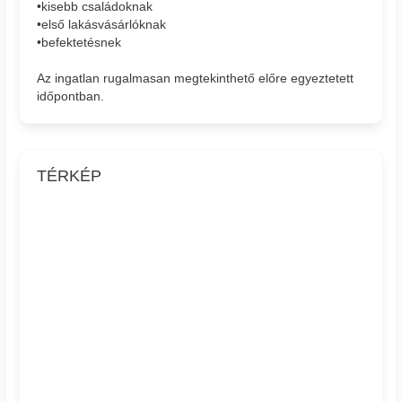
•kisebb családoknak
•első lakásvásárlóknak
•befektetésnek
Az ingatlan rugalmasan megtekinthető előre egyeztetett
időpontban.
TÉRKÉP