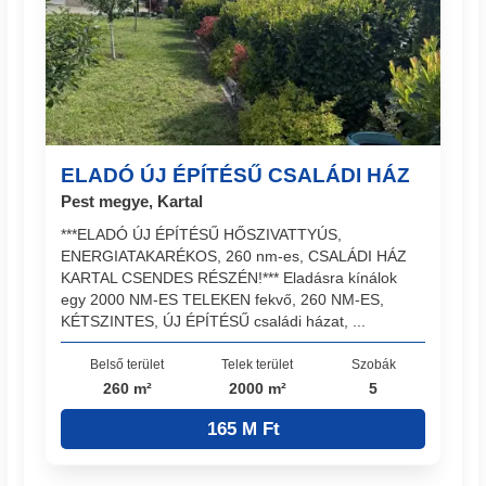
ELADÓ ÚJ ÉPÍTÉSŰ CSALÁDI HÁZ
Pest megye, Kartal
***ELADÓ ÚJ ÉPÍTÉSŰ HŐSZIVATTYÚS,
ENERGIATAKARÉKOS, 260 nm-es, CSALÁDI HÁZ
KARTAL CSENDES RÉSZÉN!*** Eladásra kínálok
egy 2000 NM-ES TELEKEN fekvő, 260 NM-ES,
KÉTSZINTES, ÚJ ÉPÍTÉSŰ családi házat, ...
Belső terület
Telek terület
Szobák
260 m²
2000 m²
5
165 M Ft