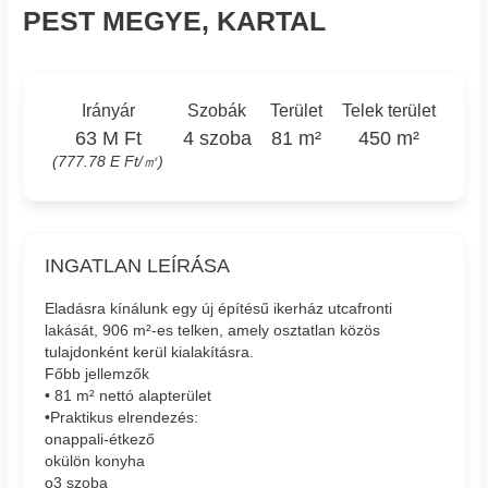
PEST MEGYE, KARTAL
Irányár
Szobák
Terület
Telek terület
63 M Ft
4 szoba
81 m²
450 m²
(777.78 E Ft/㎡)
INGATLAN LEÍRÁSA
Eladásra kínálunk egy új építésű ikerház utcafronti
lakását, 906 m²-es telken, amely osztatlan közös
tulajdonként kerül kialakításra.
Főbb jellemzők
• 81 m² nettó alapterület
•Praktikus elrendezés:
onappali-étkező
okülön konyha
o3 szoba