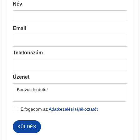
Név
Email
Telefonszám
Üzenet
Elfogadom az
Adatkezelési tájékoztatót
KÜLDÉS