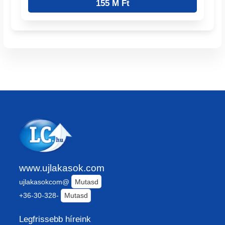
155 M Ft
www.ujlakasok.com
ujlakasokcom@
Mutasd
+36-30-328-
Mutasd
Legfrissebb híreink