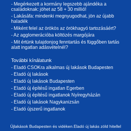
- Megérkezett a kormány legszebb ajándéka a
családoknak: jöhet az 58 + 30 millió!
- Lakásáfa: mindenki megnyugodhat, jön az újabb
haladék
- Miként felel az örökös az örökhagyó tartozásáért?
- Az agglomerációba költözés margójára
- Mit értünk tulajdonjog fenntartás és függőben tartás
alatt ingatlan adásvételnél?
További kínálatunk
- Eladó CSOKra alkalmas új lakások Budapesten
- Eladó új lakások
- Eladó új lakások Budapesten
- Eladó új építésű ingatlan Egerben
- Eladó új építésű ingatlanok Nyíregyházán
- Eladó új lakások Nagykanizsán
- Eladó újszerű ingatlanok
Újlakások Budapesten és vidéken.Eladó új lakás zöld hitellel