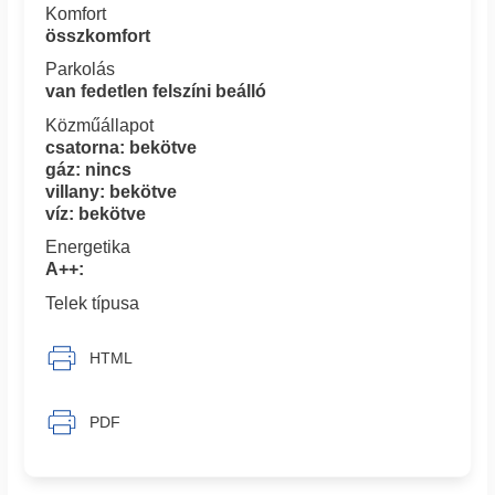
Komfort
összkomfort
Parkolás
van fedetlen felszíni beálló
Közműállapot
csatorna: bekötve
gáz: nincs
villany: bekötve
víz: bekötve
Energetika
A++:
Telek típusa
HTML
PDF