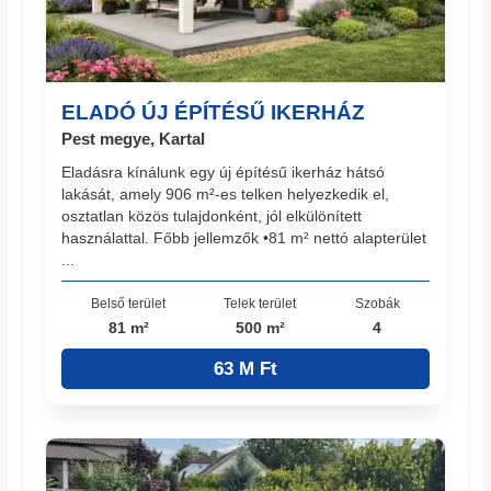
ELADÓ ÚJ ÉPÍTÉSŰ IKERHÁZ
Pest megye, Kartal
Eladásra kínálunk egy új építésű ikerház hátsó
lakását, amely 906 m²-es telken helyezkedik el,
osztatlan közös tulajdonként, jól elkülönített
használattal. Főbb jellemzők •81 m² nettó alapterület
...
Belső terület
Telek terület
Szobák
81 m²
500 m²
4
63 M Ft