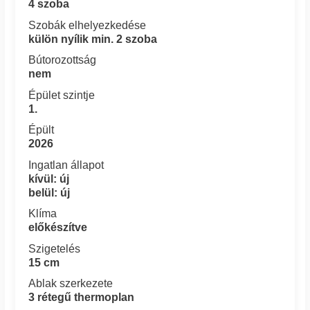
4 szoba
Szobák elhelyezkedése
külön nyílik min. 2 szoba
Bútorozottság
nem
Épület szintje
1.
Épült
2026
Ingatlan állapot
kívül: új
belül: új
Klíma
előkészítve
Szigetelés
15 cm
Ablak szerkezete
3 rétegű thermoplan