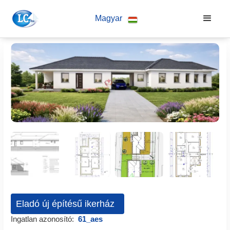
Magyar
Eladó új építésű ikerház
Ingatlan azonosító:
61_aes