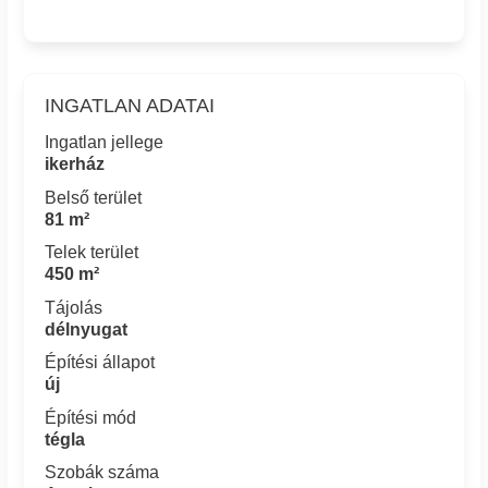
INGATLAN ADATAI
Ingatlan jellege
ikerház
Belső terület
81 m²
Telek terület
450 m²
Tájolás
délnyugat
Építési állapot
új
Építési mód
tégla
Szobák száma