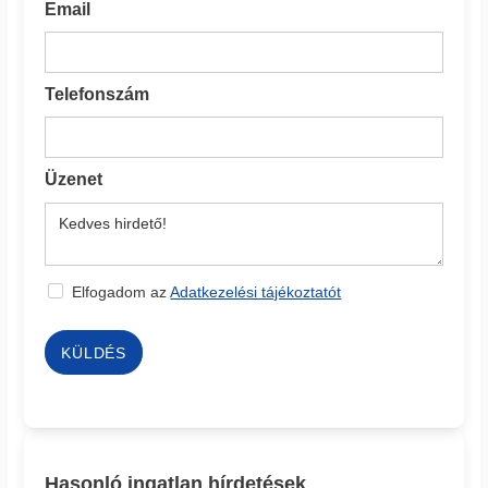
Email
Telefonszám
Üzenet
Elfogadom az
Adatkezelési tájékoztatót
KÜLDÉS
Hasonló ingatlan hírdetések