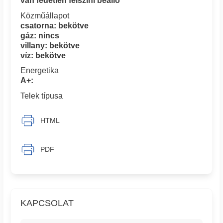
van fedetlen felszíni beálló
Közműállapot
csatorna: bekötve
gáz: nincs
villany: bekötve
víz: bekötve
Energetika
A+:
Telek típusa
HTML
PDF
KAPCSOLAT