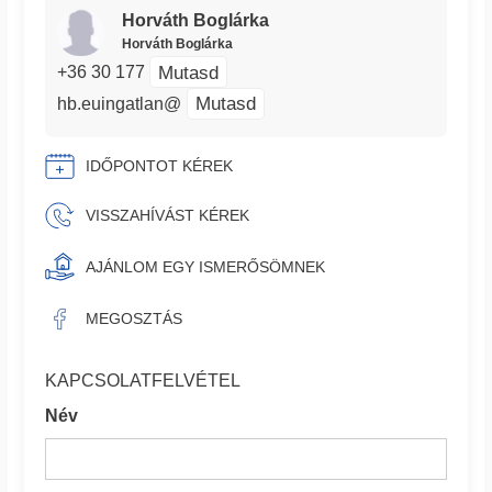
Horváth Boglárka
Horváth Boglárka
Mutasd
+36 30 177
Mutasd
hb.euingatlan@
IDŐPONTOT KÉREK
VISSZAHÍVÁST KÉREK
AJÁNLOM EGY ISMERŐSÖMNEK
MEGOSZTÁS
KAPCSOLATFELVÉTEL
Név