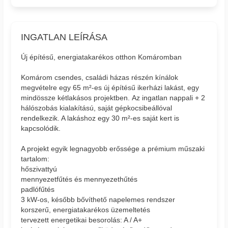
INGATLAN LEÍRÁSA
Új építésű, energiatakarékos otthon Komáromban
Komárom csendes, családi házas részén kínálok
megvételre egy 65 m²-es új építésű ikerházi lakást, egy
mindössze kétlakásos projektben. Az ingatlan nappali + 2
hálószobás kialakítású, saját gépkocsibeállóval
rendelkezik. A lakáshoz egy 30 m²-es saját kert is
kapcsolódik.
A projekt egyik legnagyobb erőssége a prémium műszaki
tartalom:
hőszivattyú
mennyezetfűtés és mennyezethűtés
padlófűtés
3 kW-os, később bővíthető napelemes rendszer
korszerű, energiatakarékos üzemeltetés
tervezett energetikai besorolás: A / A+