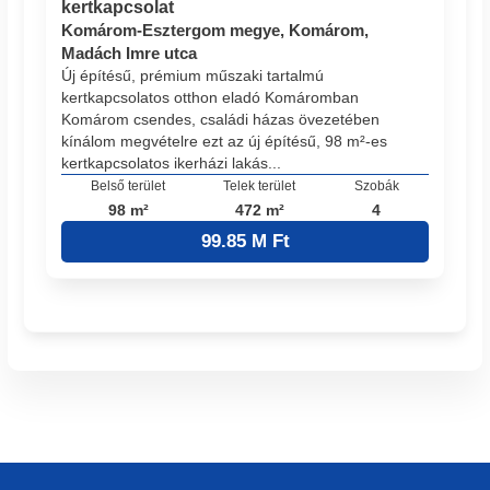
kertkapcsolat
Komárom-Esztergom megye, Komárom,
Madách Imre utca
Új építésű, prémium műszaki tartalmú
kertkapcsolatos otthon eladó Komáromban
Komárom csendes, családi házas övezetében
kínálom megvételre ezt az új építésű, 98 m²-es
kertkapcsolatos ikerházi lakás...
Belső terület
Telek terület
Szobák
98 m²
472 m²
4
99.85 M Ft