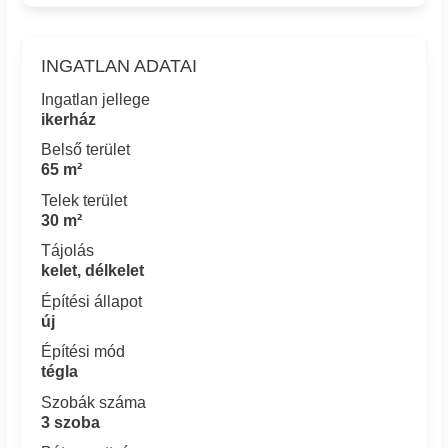
INGATLAN ADATAI
Ingatlan jellege
ikerház
Belső terület
65 m²
Telek terület
30 m²
Tájolás
kelet, délkelet
Építési állapot
új
Építési mód
tégla
Szobák száma
3 szoba