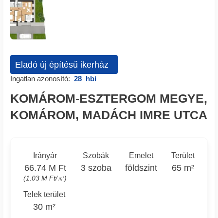
Eladó új építésű ikerház
Ingatlan azonosító:
28_hbi
KOMÁROM-ESZTERGOM MEGYE,
KOMÁROM, MADÁCH IMRE UTCA
Irányár
Szobák
Emelet
Terület
66.74 M Ft
3 szoba
földszint
65 m²
(1.03 M Ft/㎡)
Telek terület
30 m²