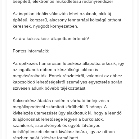
beépített, elektromos működtetésű redőnyrendszer
Az ingatlan ideális választás lehet azoknak, akik új
építésű, korszerű, alacsony fenntartási költségű otthont
keresnek, nyugodt környezetben.
Az ára kulcsrakész állapotban értendő!
Fontos információ:
Az építkezés hamarosan fűtéskész állapotba érkezik, így
az ingatlanok ebben a készültségi fokban is
megvásárolhatók. Ennek részleteiről, valamint az ehhez
kapcsolódó lehetőségekről személyes egyeztetés során
szívesen adunk bővebb tájékoztatást.
Kulcsrakész átadás esetén a várható befejezés a
megállapodástól számított körülbelül 3 hónap. A
kivitelezés ütemezését úgy alakítottuk ki, hogy a leendő
tulajdonosnak lehetősége legyen a burkolatok,
szaniterek, szerelvények és egyéb látványos
belsőépítészeti elemek kiválasztására, így az otthon
részben saját ízlésére formálható.