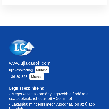
www.ujlakasok.com
ujlakasokcom@
Mutasd
+36-30-328-
Mutasd
Legfrissebb híreink
- Megérkezett a kormány legszebb ajándéka a
családoknak: jöhet az 58 + 30 millió!
- Lakásáfa: mindenki megnyugodhat, jön az újabb
haladék