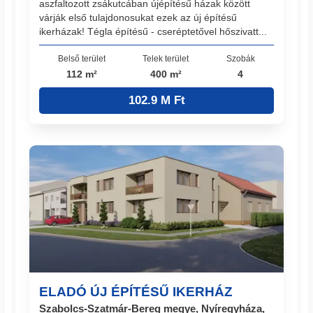
aszfaltozott zsákutcában újépítésű házak között
várják első tulajdonosukat ezek az új építésű
ikerházak! Tégla építésű - cseréptetővel hőszivatt...
Belső terület
Telek terület
Szobák
112 m²
400 m²
4
102.9 M Ft
ELADÓ ÚJ ÉPÍTÉSŰ IKERHÁZ
Szabolcs-Szatmár-Bereg megye, Nyíregyháza,