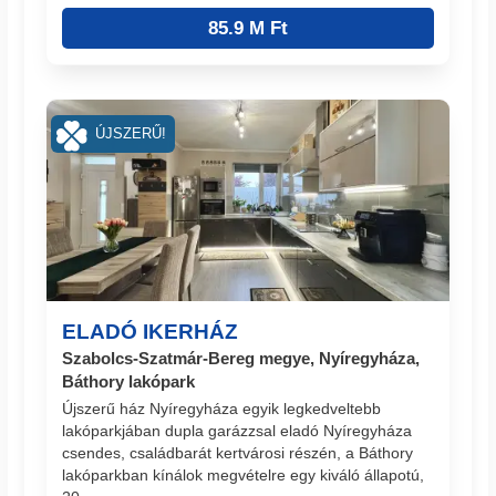
85.9 M Ft
ÚJSZERŰ!
ELADÓ IKERHÁZ
Szabolcs-Szatmár-Bereg megye, Nyíregyháza,
Báthory lakópark
Újszerű ház Nyíregyháza egyik legkedveltebb
lakóparkjában dupla garázzsal eladó Nyíregyháza
csendes, családbarát kertvárosi részén, a Báthory
lakóparkban kínálok megvételre egy kiváló állapotú,