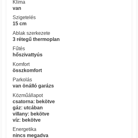
Klíma
van
Szigetelés
15 cm
Ablak szerkezete
3 rétegű thermoplan
Fűtés
hőszivattyús
Komfort
összkomfort
Parkolás
van önálló garázs
Közműállapot
csatorna: bekötve
gáz: utcában
villany: bekötve
víz: bekötve
Energetika
nincs megadva