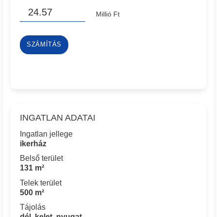
Millió Ft
SZÁMÍTÁS
INGATLAN ADATAI
Ingatlan jellege
ikerház
Belső terület
131 m²
Telek terület
500 m²
Tájolás
dél, kelet, nyugat