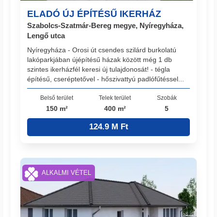
ELADÓ ÚJ ÉPÍTÉSŰ IKERHÁZ
Szabolcs-Szatmár-Bereg megye, Nyíregyháza,
Lengő utca
Nyíregyháza - Orosi út csendes szilárd burkolatú
lakóparkjában újépítésű házak között még 1 db
szintes ikerházfél keresi új tulajdonosát! - tégla
építésű, cseréptetővel - hőszivattyú padlófűtéssel...
Belső terület
Telek terület
Szobák
150 m²
400 m²
5
124.9 M Ft
ALKALMI VÉTEL