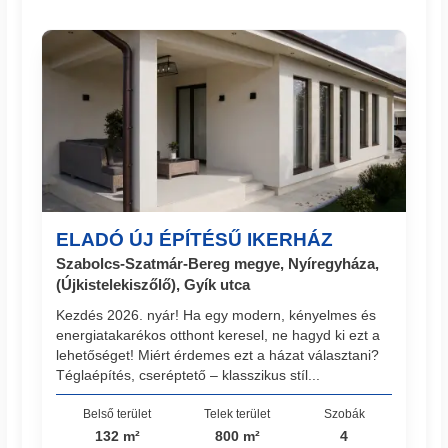
ELADÓ ÚJ ÉPÍTÉSŰ IKERHÁZ
Szabolcs-Szatmár-Bereg megye, Nyíregyháza,
(Újkistelekiszőlő), Gyík utca
Kezdés 2026. nyár! Ha egy modern, kényelmes és
energiatakarékos otthont keresel, ne hagyd ki ezt a
lehetőséget! Miért érdemes ezt a házat választani?
Téglaépítés, cseréptető – klasszikus stíl...
Belső terület
Telek terület
Szobák
132 m²
800 m²
4