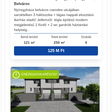
Belváros
Nyíregyháza belváros csendes utcájában
saroktelken 3 hálószoba + tágas nappali elosztású
ikerház eladó! Jellemzői: tégla építésű modern
megjelenésű 1 fürdő + 2 wc gardrób háztartási
helyiség...
Belső terület
Telek terület
Szobák
121 m²
250 m²
4
125 M Ft
ENERGIATAKARÉKOS!