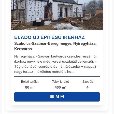
ELADÓ ÚJ ÉPÍTÉSŰ IKERHÁZ
Szabolcs-Szatmár-Bereg megye, Nyíregyháza,
Kertváros
Nyíregyháza - Ságvári kertváros csendes részén új
ikerház egyik fele még keresi gazdáját! Jellemzői: -
Tégla építésű, cseréptetős - 3 hálószoba + nappali -
nagy terasz - tökéletes méretű pihe...
Belső terület
Telek terület
Szobák
80 m²
400 m²
4
66 M Ft