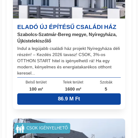
ELADÓ ÚJ ÉPÍTÉSŰ CSALÁDI HÁZ
Szabolcs-Szatmár-Bereg megye, Nyíregyháza,
Újkistelekiszőlő
Indul a legújabb családi ház projekt Nyíregyháza déli
részén! – Kezdés 2026 tavasz! CSOK, 3%-os
OTTHON START hitel is igényelhető rá! Ha egy
modern, kényelmes és energiatakarékos otthont
keresel...
Belső terület
Telek terület
Szobák
100 m²
1600 m²
5
86.9 M Ft
CSOK IGÉNYELHETŐ