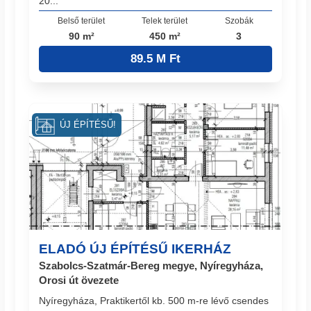
20...
Belső terület
Telek terület
Szobák
90 m²
450 m²
3
89.5 M Ft
ÚJ ÉPÍTÉSŰ!
ELADÓ ÚJ ÉPÍTÉSŰ IKERHÁZ
Szabolcs-Szatmár-Bereg megye, Nyíregyháza,
Orosi út övezete
Nyíregyháza, Praktikertől kb. 500 m-re lévő csendes