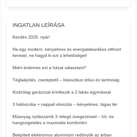
INGATLAN LEÍRÁSA
Kezdés 2026. nyár!
Ha egy modern, kényelmes és energiatakarékos otthont
keresel, ne hagyd ki ezt a lehetőséget!
Miért érdemes ezt a házat választani?
Téglaépítés, cseréptető – klasszikus stílus és tartósság
Kizárólag garázzsal érintkezik a 2 lakás egymással
3 hálószoba + nappali elosztás – kényelmes, tágas tér
Műanyag nyílászárók 3 rétegű üvegezéssel – hő- és
hangszigetelés a maximális komfortért
Beépített elektromos alumínium redőnyök az árban