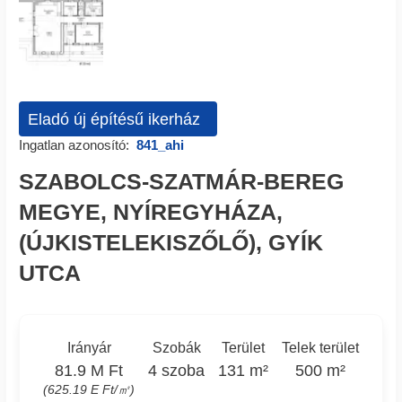
Eladó új építésű ikerház
Ingatlan azonosító:
841_ahi
SZABOLCS-SZATMÁR-BEREG
MEGYE, NYÍREGYHÁZA,
(ÚJKISTELEKISZŐLŐ), GYÍK
UTCA
Irányár
Szobák
Terület
Telek terület
81.9 M Ft
4 szoba
131 m²
500 m²
(625.19 E Ft/㎡)