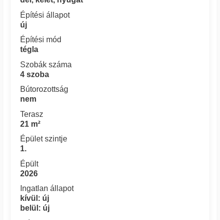
Építési állapot
új
Építési mód
tégla
Szobák száma
4 szoba
Bútorozottság
nem
Terasz
21 m²
Épület szintje
1.
Épült
2026
Ingatlan állapot
kívül: új
belül: új