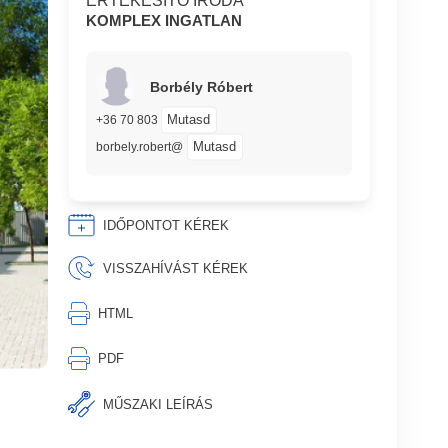
ÉRTÉKESÍTŐ IRODA
KOMPLEX INGATLAN
Borbély Róbert
Mutasd
+36 70 803
Mutasd
borbely.robert@
IDŐPONTOT KÉREK
VISSZAHÍVÁST KÉREK
⎙︁
HTML
⎙︁
PDF
MŰSZAKI LEÍRÁS