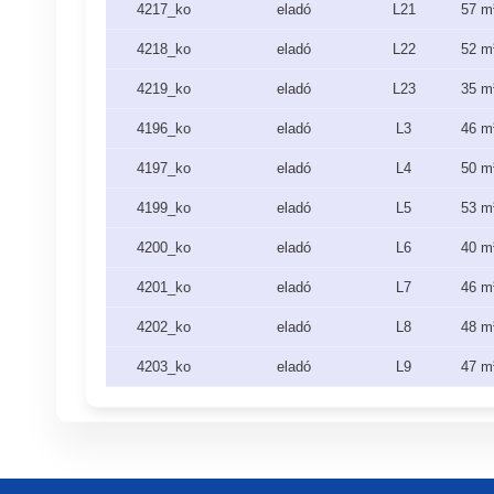
4217_ko
eladó
L21
57 m
4218_ko
eladó
L22
52 m
4219_ko
eladó
L23
35 m
4196_ko
eladó
L3
46 m
4197_ko
eladó
L4
50 m
4199_ko
eladó
L5
53 m
4200_ko
eladó
L6
40 m
4201_ko
eladó
L7
46 m
4202_ko
eladó
L8
48 m
4203_ko
eladó
L9
47 m