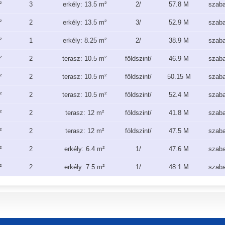
²
3
erkély: 13.5 m²
2/
57.8 M
szab
²
2
erkély: 13.5 m²
3/
52.9 M
szab
²
1
erkély: 8.25 m²
2/
38.9 M
szab
²
2
terasz: 10.5 m²
földszint/
46.9 M
szab
²
2
terasz: 10.5 m²
földszint/
50.15 M
szab
²
2
terasz: 10.5 m²
földszint/
52.4 M
szab
²
2
terasz: 12 m²
földszint/
41.8 M
szab
²
2
terasz: 12 m²
földszint/
47.5 M
szab
²
2
erkély: 6.4 m²
1/
47.6 M
szab
²
2
erkély: 7.5 m²
1/
48.1 M
szab