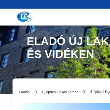
ELADÓ ÚJ LA
ÉS VIDÉKEN
Főoldal
Új építésű lakás kereső
Új építésű ing