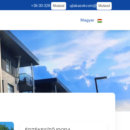
+36-30-328-
ujlakasokcom@
Mutasd
Mutasd
Magyar
N