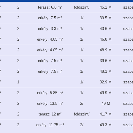
²
2
terasz: 6.8 m²
földszint/
45.2 M
szab
²
2
erkély: 7.5 m²
1/
39.5 M
szab
²
2
erkély: 3.3 m²
1/
43.6 M
szab
²
2
erkély: 4.05 m²
1/
46.8 M
szab
²
2
erkély: 4.05 m²
1/
48.9 M
szab
²
2
erkély: 7.5 m²
1/
39.6 M
szab
²
2
erkély: 7.5 m²
1/
48.1 M
szab
²
1
1/
32.9 M
szab
²
2
erkély: 5.85 m²
1/
49.9 M
szab
²
2
erkély: 13.5 m²
2/
49 M
szab
²
2
terasz: 12 m²
földszint/
41.7 M
szab
²
2
erkély: 11.75 m²
2/
49.3 M
szab