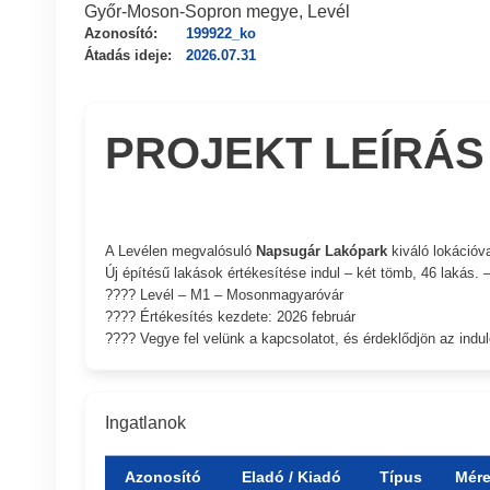
Győr-Moson-Sopron megye, Levél
Azonosító:
199922_ko
Átadás ideje:
2026.07.31
PROJEKT LEÍRÁS
A Levélen megvalósuló
Napsugár Lakópark
kiváló lokációva
Új építésű lakások értékesítése indul – két tömb, 46 lakás. –
???? Levél – M1 – Mosonmagyaróvár
???? Értékesítés kezdete: 2026 február
???? Vegye fel velünk a kapcsolatot, és érdeklődjön az induló
Ingatlanok
Azonosító
Eladó / Kiadó
Típus
Mére