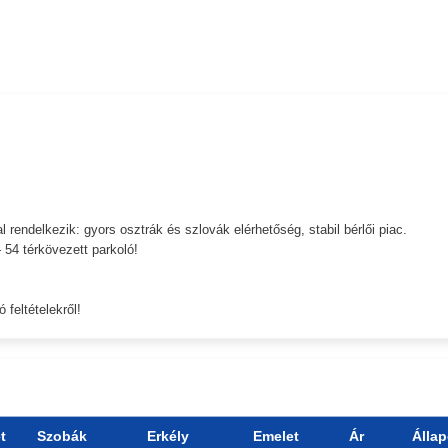
l rendelkezik: gyors osztrák és szlovák elérhetőség, stabil bérlői piac.
 54 térkövezett parkoló!
 feltételekről!
t
Szobák
Erkély
Emelet
Ár
Állap