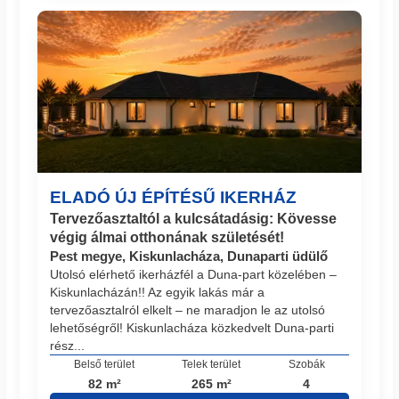
ELADÓ ÚJ ÉPÍTÉSŰ IKERHÁZ
Tervezőasztaltól a kulcsátadásig: Kövesse
végig álmai otthonának születését!
Pest megye, Kiskunlacháza, Dunaparti üdülő
Utolsó elérhető ikerházfél a Duna-part közelében –
Kiskunlacházán!! Az egyik lakás már a
tervezőasztalról elkelt – ne maradjon le az utolsó
lehetőségről! Kiskunlacháza közkedvelt Duna-parti
rész...
Belső terület
Telek terület
Szobák
82 m²
265 m²
4