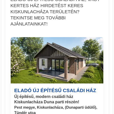
KERTES HÁZ HIRDETÉST KERES
KISKUNLACHÁZA TERÜLETÉN?
TEKINTSE MEG TOVÁBBI
AJÁNLATAINKAT!
ELADÓ ÚJ ÉPÍTÉSŰ CSALÁDI HÁZ
Új építésű, modern családi ház
Kiskunlacháza Duna parti részén!
Pest megye, Kiskunlacháza, (Dunaparti üdülő),
Tündér utca