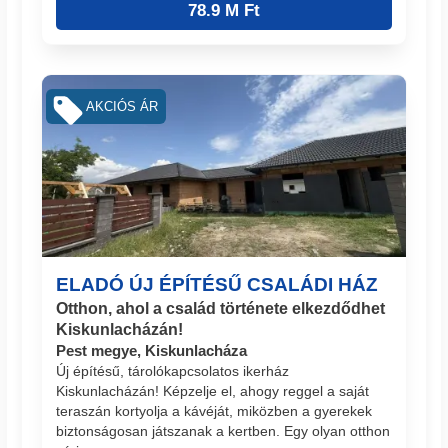
78.9 M Ft
AKCIÓS ÁR
ELADÓ ÚJ ÉPÍTÉSŰ CSALÁDI HÁZ
Otthon, ahol a család története elkezdődhet
Kiskunlacházán!
Pest megye, Kiskunlacháza
Új építésű, tárolókapcsolatos ikerház
Kiskunlacházán! Képzelje el, ahogy reggel a saját
teraszán kortyolja a kávéját, miközben a gyerekek
biztonságosan játszanak a kertben. Egy olyan otthon