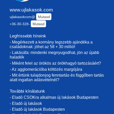
www.ujlakasok.com
ujlakasokcom@
Mutasd
+36-30-328-
Mutasd
Legfrissebb híreink
- Megérkezett a kormány legszebb ajándéka a
családoknak: jöhet az 58 + 30 millió!
- Lakásáfa: mindenki megnyugodhat, jön az újabb
haladék
- Miként felel az örökös az örökhagyó tartozásáért?
- Az agglomerációba költözés margójára
- Mit értünk tulajdonjog fenntartás és függőben tartás
alatt ingatlan adásvételnél?
További kínálatunk
- Eladó CSOKra alkalmas új lakások Budapesten
- Eladó új lakások
- Eladó új lakások Budapesten