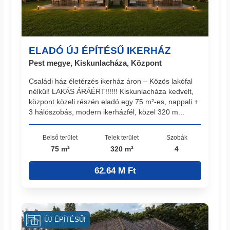
ELADÓ ÚJ ÉPÍTÉSŰ IKERHÁZ
Pest megye, Kiskunlacháza, Központ
Családi ház életérzés ikerház áron – Közös lakófal
nélkül! LAKÁS ÁRÁÉRT!!!!!! Kiskunlacháza kedvelt,
központ közeli részén eladó egy 75 m²-es, nappali +
3 hálószobás, modern ikerházfél, közel 320 m...
Belső terület
Telek terület
Szobák
75 m²
320 m²
4
62.64 M Ft
ÚJ ÉPÍTÉSŰ!