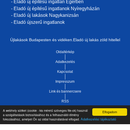
- Eladó új építésű ingatlan Egerben
- Eladó új építésű ingatlanok Nyíregyházán
- Eladó új lakások Nagykanizsán
- Eladó újszerű ingatlanok
Újlakások Budapesten és vidéken.Eladó új lakás zöld hitellel
Oldaltérkép
Adatkezelés
Kapcsolat
Impresszum
Link és bannercsere
RSS
A webhely sütiket (cookie - kis méretű szöveges file-ok) használ
Elfogadom
Vár-Köz Kft. - Ingatlan nyilvántartó, ügyviteli és
a szolgáltatások biztosításához és a felhasználói élmény
Copyright © 2021.
Adatkezelési tájékoztató
fokozásához, amelyet Ön az oldal használatával elfogad.
adminisztrációs szoftver