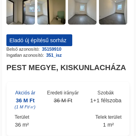
Eladó új építésű sorház
Belső azonosító:
35159910
Ingatlan azonosító:
351_isz
PEST MEGYE, KISKUNLACHÁZA
Akciós ár
Eredeti irányár
Szobák
36 M Ft
36 M Ft
1+1 félszoba
(1 M Ft/㎡)
Terület
Telek terület
36 m²
1 m²