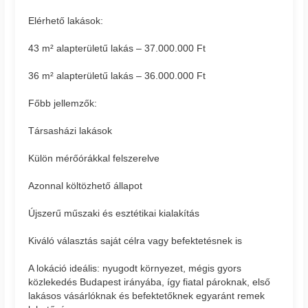
Elérhető lakások:
43 m² alapterületű lakás – 37.000.000 Ft
36 m² alapterületű lakás – 36.000.000 Ft
Főbb jellemzők:
Társasházi lakások
Külön mérőórákkal felszerelve
Azonnal költözhető állapot
Újszerű műszaki és esztétikai kialakítás
Kiváló választás saját célra vagy befektetésnek is
A lokáció ideális: nyugodt környezet, mégis gyors
közlekedés Budapest irányába, így fiatal pároknak, első
lakásos vásárlóknak és befektetőknek egyaránt remek