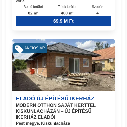
várja ...
Belső terület
Telek terület
Szobák
82 m²
460 m²
4
69.9 M Ft
AKCIÓS ÁR
ELADÓ ÚJ ÉPÍTÉSŰ IKERHÁZ
MODERN OTTHON SAJÁT KERTTEL
KISKUNLACHÁZÁN – ÚJ ÉPÍTÉSŰ
IKERHÁZ ELADÓ!
Pest megye, Kiskunlacháza