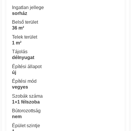
Ingatlan jellege
sorház
Belső terület
36 m²
Telek terület
1 m²
Tájolás
délnyugat
Építési állapot
új
Építési mód
vegyes
Szobák száma
1+1 félszoba
Bútorozottság
nem
Épület szintje