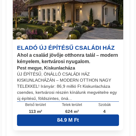
ELADÓ ÚJ ÉPÍTÉSŰ CSALÁDI HÁZ
Ahol a család jövője otthonra talál – modern
kényelem, kertvárosi nyugalom.
Pest megye, Kiskunlacháza
ÚJ ÉPÍTÉSŰ, ÖNÁLLÓ CSALÁDI HÁZ
KISKUNLACHÁZÁN – MODERN OTTHON NAGY
TELEKKEL! Irányár: 86,9 millió Ft Kiskunlacháza
csendes, kertvárosi részén kínálunk megvételre egy
új építésű, földszintes, öná...
Belső terület
Telek terület
Szobák
113 m²
624 m²
4
84.9 M Ft