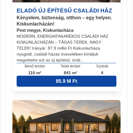
ELADÓ ÚJ ÉPÍTÉSŰ CSALÁDI HÁZ
Kényelem, biztonság, otthon – egy helyen.
Kiskunlacházán!
Pest megye, Kiskunlacháza
MODERN, ENERGIATAKARÉKOS CSALÁDI HÁZ
KISKUNLACHÁZÁN – TÁGAS TEREK, NAGY
TELEK! Irányár: 87,9 millió Ft Kiskunlacháza
nyugodt, családi házas övezetében kínáljuk
megvételre ezt az új építésű, önál...
Belső terület
Telek terület
Szobák
110 m²
841 m²
4
85.9 M Ft