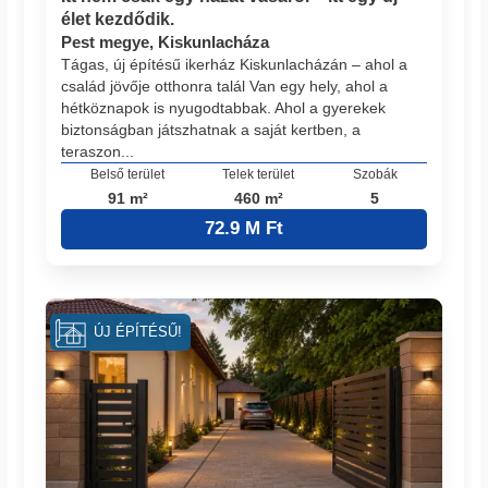
élet kezdődik.
Pest megye, Kiskunlacháza
Tágas, új építésű ikerház Kiskunlacházán – ahol a
család jövője otthonra talál Van egy hely, ahol a
hétköznapok is nyugodtabbak. Ahol a gyerekek
biztonságban játszhatnak a saját kertben, a
teraszon...
Belső terület
Telek terület
Szobák
91 m²
460 m²
5
72.9 M Ft
ÚJ ÉPÍTÉSŰ!