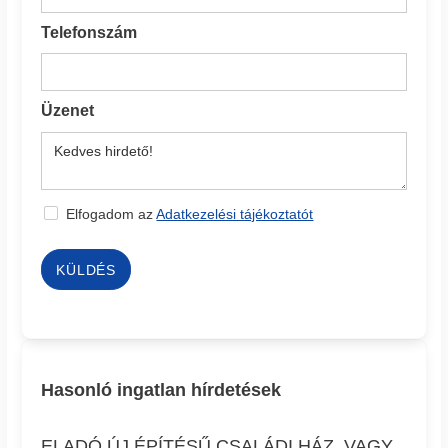
Telefonszám
Üzenet
Elfogadom az
Adatkezelési tájékoztatót
KÜLDÉS
Hasonló ingatlan hírdetések
ELADÓ ÚJ ÉPÍTÉSŰ CSALÁDI HÁZ, VAGY