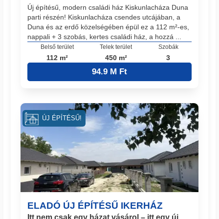
Új építésű, modern családi ház Kiskunlacháza Duna
parti részén! Kiskunlacháza csendes utcájában, a
Duna és az erdő közelségében épül ez a 112 m²-es,
nappali + 3 szobás, kertes családi ház, a hozzá ...
Belső terület
Telek terület
Szobák
112 m²
450 m²
3
94.9 M Ft
ÚJ ÉPÍTÉSŰ!
ELADÓ ÚJ ÉPÍTÉSŰ IKERHÁZ
Itt nem csak egy házat vásárol – itt egy új