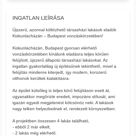
INGATLAN LEÍRÁSA
Újszerű, azonnal költözhető társasházi lakások eladók
Kiskunlacházán – Budapest vonzáskörzetében!
Kiskunlacházán, Budapest gyorsan elérhető
vonzáskörzetében kínálunk eladásra teljes körűen
felújított, újszerű állapotú társasházi lakásokat. Az
ingatlan gyakorlatilag új építésűnek tekinthető, mivel a
felújítás mindenre kiterjedt, így modern, korszerű
otthonok kerültek kialakításra.
Az épület külsőleg is teljes körű felújításon esett át,
ugyanakkor megőrizte eredeti, impozáns stílusát, ami
igazán egyedi megjelenést kölcsönöz neki. A lakások
nagy telken helyezkednek el, rendezett környezetben.
A projektben összesen 4 lakás található,
- ebből 2 már elkelt,
- 2 lakás még elérhető.