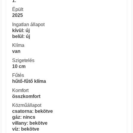
1.
Épült
2025
Ingatlan állapot
kívül: új
belül: új
Klíma
van
Szigetelés
10 cm
Fűtés
hűtő-fűtő klíma
Komfort
összkomfort
Közműállapot
csatorna: bekötve
gáz: nincs
villany: bekötve
víz: bekötve