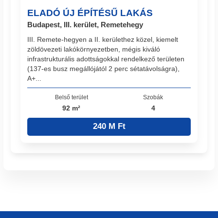
ELADÓ ÚJ ÉPÍTÉSŰ LAKÁS
Budapest, III. kerület, Remetehegy
III. Remete-hegyen a II. kerülethez közel, kiemelt
zöldövezeti lakókörnyezetben, mégis kiváló
infrastrukturális adottságokkal rendelkező területen
(137-es busz megállójától 2 perc sétatávolságra),
A+...
Belső terület
Szobák
92 m²
4
240 M Ft