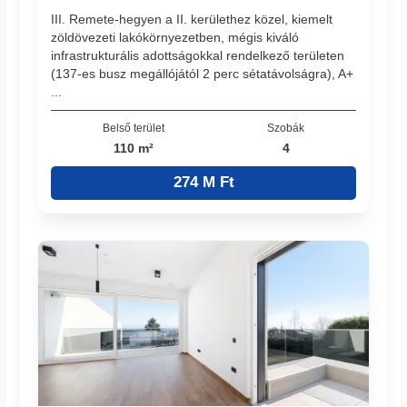
III. Remete-hegyen a II. kerülethez közel, kiemelt
zöldövezeti lakókörnyezetben, mégis kiváló
infrastrukturális adottságokkal rendelkező területen
(137-es busz megállójától 2 perc sétatávolságra), A+
...
Belső terület
Szobák
110 m²
4
274 M Ft