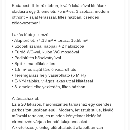
Budapest III. kerületében, kiváló lokációval kínálunk
eladásra egy 3. emeleti, 75 m²-es, 3 szobás, modern
otthont – saját terasszal, liftes házban, csendes
zöldövezetben!
Lakás főbb jellemzői:
• Alapterület: 74,13 m² + terasz: 15,55 m²
• Szobák száma: nappali + 2 hálószoba
• Fürdő WC-vel, külön WC mosdóval
• Padlófűtés hőszivattyúval
• Split klíma előkészítés
• 1,5 m²-es saját tároló vásárolható
• Teremgarázs hely vásárolható (6 M Ft)
• É-NY-i tájolás, világos lakás utcai kilátással
• 3. emeleti elhelyezkedés, liftes házban
A társasházról:
Ez a 20 lakásos, háromszintes társasház egy csendes,
parkosított utcában épül. Modern, letisztult stílus, kiváló
műszaki tartalom, és minden kényelmet kielégítő
elrendezés várja a leendő tulajdonosokat.
A kivitelezés jelenleg előrehaladott állapotban van –