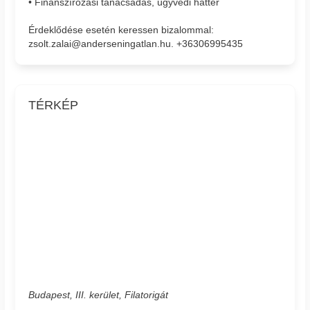
• Finanszírozási tanácsadás, ügyvédi háttér
Érdeklődése esetén keressen bizalommal:
zsolt.zalai@anderseningatlan.hu. +36306995435
TÉRKÉP
Budapest, III. kerület, Filatorigát