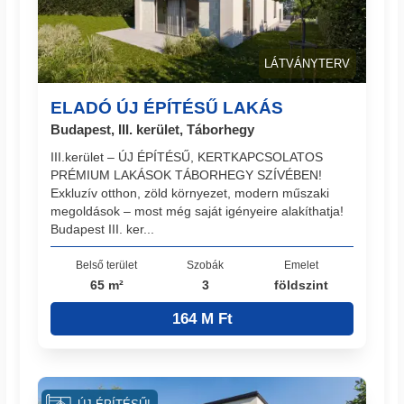
LÁTVÁNYTERV
ELADÓ ÚJ ÉPÍTÉSŰ LAKÁS
Budapest, III. kerület, Táborhegy
III.kerület – ÚJ ÉPÍTÉSŰ, KERTKAPCSOLATOS
PRÉMIUM LAKÁSOK TÁBORHEGY SZÍVÉBEN!
Exkluzív otthon, zöld környezet, modern műszaki
megoldások – most még saját igényeire alakíthatja!
Budapest III. ker...
Belső terület
Szobák
Emelet
65 m²
3
földszint
164 M Ft