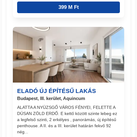
399 M Ft
ELADÓ ÚJ ÉPÍTÉSŰ LAKÁS
Budapest, III. kerület, Aquincum
ALATTA A NYÜZSGŐ VÁROS FÉNYEI, FELETTE A
DÚSAN ZÖLD ERDŐ. E kettő között szinte lebeg ez
a legfelső szinti, 2 erkélyes , panorámás, új építésű
penthouse. A II. és a III. kerület határán fekvő 92
nég...