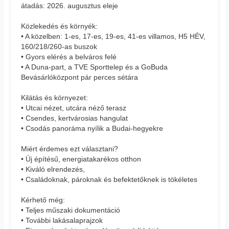
átadás: 2026. augusztus eleje
Közlekedés és környék:
• A közelben: 1-es, 17-es, 19-es, 41-es villamos, H5 HÉV,
160/218/260-as buszok
• Gyors elérés a belváros felé
• A Duna-part, a TVE Sporttelep és a GoBuda
Bevásárlóközpont pár perces sétára
Kilátás és környezet:
• Utcai nézet, utcára néző terasz
• Csendes, kertvárosias hangulat
• Csodás panoráma nyílik a Budai-hegyekre
Miért érdemes ezt választani?
• Új építésű, energiatakarékos otthon
• Kiváló elrendezés,
• Családoknak, pároknak és befektetőknek is tökéletes
Kérhető még:
• Teljes műszaki dokumentáció
• További lakásalaprajzok