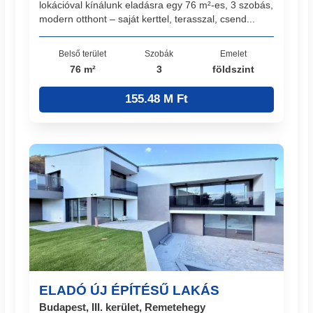
lokációval kínálunk eladásra egy 76 m²-es, 3 szobás,
modern otthont – saját kerttel, terasszal, csend...
Belső terület
Szobák
Emelet
76 m²
3
földszint
155.48 M Ft
ELADÓ ÚJ ÉPÍTÉSŰ LAKÁS
Budapest, III. kerület, Remetehegy