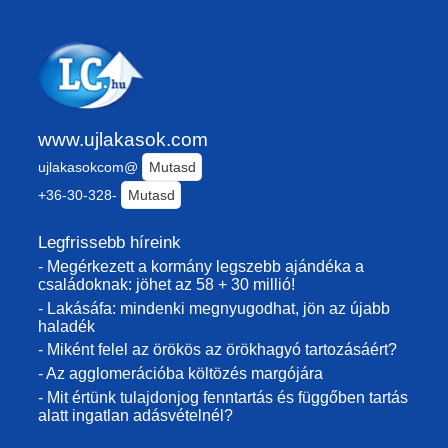
www.ujlakasok.com
ujlakasokcom@
Mutasd
+36-30-328-
Mutasd
Legfrissebb híreink
- Megérkezett a kormány legszebb ajándéka a
családoknak: jöhet az 58 + 30 millió!
- Lakásáfa: mindenki megnyugodhat, jön az újabb
haladék
- Miként felel az örökös az örökhagyó tartozásáért?
- Az agglomerációba költözés margójára
- Mit értünk tulajdonjog fenntartás és függőben tartás
alatt ingatlan adásvételnél?