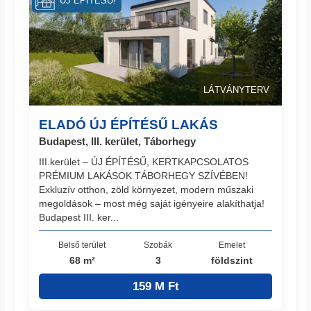
ÚJ ÉPÍTÉSŰ!
LÁTVÁNYTERV
ELADÓ ÚJ ÉPÍTÉSŰ LAKÁS
Budapest, III. kerület, Táborhegy
III.kerület – ÚJ ÉPÍTÉSŰ, KERTKAPCSOLATOS
PRÉMIUM LAKÁSOK TÁBORHEGY SZÍVÉBEN!
Exkluzív otthon, zöld környezet, modern műszaki
megoldások – most még saját igényeire alakíthatja!
Budapest III. ker...
Belső terület
Szobák
Emelet
68 m²
3
földszint
159 M Ft