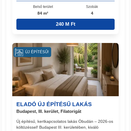
Belső terület
Szobák
84 m²
4
240 M Ft
ÚJ ÉPÍTÉSŰ!
ELADÓ ÚJ ÉPÍTÉSŰ LAKÁS
Budapest, III. kerület, Filatorigát
Új építésű, kertkapcsolatos lakás Óbudán – 2026-os
költözéssel! Budapest III. kerületében, kiváló