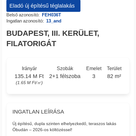
Eladó új építésű téglalakás
Belső azonosító:
FEH036T
Ingatlan azonosító:
13_and
BUDAPEST, III. KERÜLET,
FILATORIGÁT
Irányár
Szobák
Emelet
Terület
135.14 M Ft
2+1 félszoba
3
82 m²
(1.65 M Ft/㎡)
INGATLAN LEÍRÁSA
Új építésű, dupla szinten elhelyezkedő, teraszos lakás
Óbudán – 2026-os költözéssel!