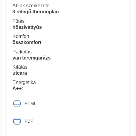
Ablak szerkezete
3 rétegű thermoplan
Fűtés
hőszivattyús
Komfort
összkomfort
Parkolás
van teremgarázs
Kilátás
utcára
Energetika
A++:
HTML
PDF