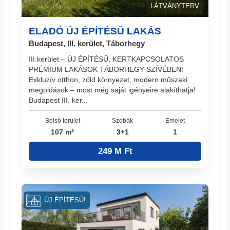
LÁTVÁNYTERV
ELADÓ ÚJ ÉPÍTÉSŰ LAKÁS
Budapest, III. kerület, Táborhegy
III.kerület – ÚJ ÉPÍTÉSŰ, KERTKAPCSOLATOS
PRÉMIUM LAKÁSOK TÁBORHEGY SZÍVÉBEN!
Exkluzív otthon, zöld környezet, modern műszaki
megoldások – most még saját igényeire alakíthatja!
Budapest III. ker...
Belső terület
Szobák
Emelet
107 m²
3+1
1
249 M Ft
ÚJ ÉPÍTÉSŰ!