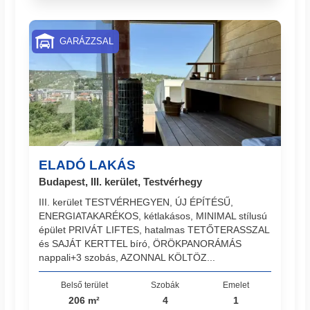
GARÁZZSAL
ELADÓ LAKÁS
Budapest, III. kerület, Testvérhegy
III. kerület TESTVÉRHEGYEN, ÚJ ÉPÍTÉSŰ,
ENERGIATAKARÉKOS, kétlakásos, MINIMAL stílusú
épület PRIVÁT LIFTES, hatalmas TETŐTERASSZAL
és SAJÁT KERTTEL bíró, ÖRÖKPANORÁMÁS
nappali+3 szobás, AZONNAL KÖLTÖZ...
Belső terület
Szobák
Emelet
206 m²
4
1