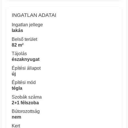
INGATLAN ADATAI
Ingatlan jellege
lakás
Belső terület
82 m²
Tájolás
északnyugat
Építési állapot
új
Építési mód
tégla
Szobák száma
2+1 félszoba
Bútorozottság
nem
Kert