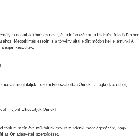
emélyes adatai /különösen neve, és telefonszáma/, a hirdetést feladó Fminga
ásához. Megtekintés esetén is a törvény által előírt módon kell eljárnunk! A
 alapján készültek.
!
csadóval megtaláljuk - személyre szabottan Önnek - a legkedvezőbbet,
lező! Hívjon! Elkészítjük Önnek!
el több mint tíz éve működünk együtt mindenki megelégedésére, nagy
ti az Ön adásvételi szerződését.