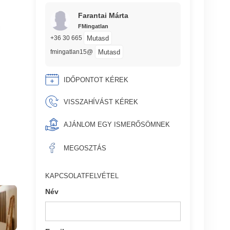
Farantai Márta
FMingatlan
Mutasd
+36 30 665
Mutasd
fmingatlan15@
IDŐPONTOT KÉREK
VISSZAHÍVÁST KÉREK
AJÁNLOM EGY ISMERŐSÖMNEK
MEGOSZTÁS
KAPCSOLATFELVÉTEL
Név