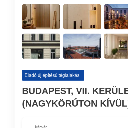
Eladó új építésű téglalakás
BUDAPEST, VII. KERÜ
(NAGYKÖRÚTON KÍVÜL
Irányár