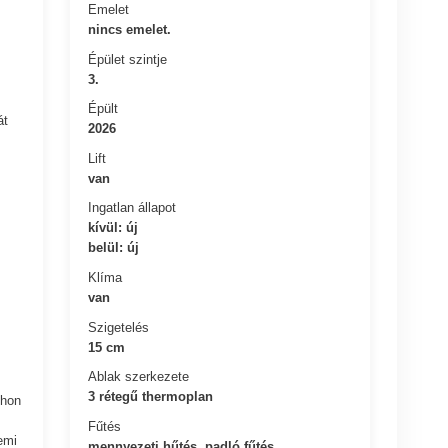
Emelet
nincs emelet.
Épület szintje
3.
Épült
át
2026
Lift
van
Ingatlan állapot
kívül: új
belül: új
Klíma
van
Szigetelés
15 cm
Ablak szerkezete
3 rétegű thermoplan
thon
Fűtés
emi
mennyezeti hűtés, padló fűtés