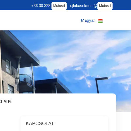
+36-30-328-
ujlakasokcom@
Mutasd
Mutasd
Magyar
11 M Ft
KAPCSOLAT