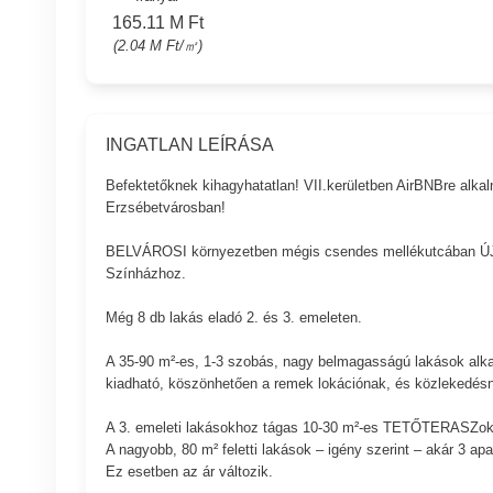
165.11 M Ft
(2.04 M Ft/㎡)
INGATLAN LEÍRÁSA
Befektetőknek kihagyhatatlan! VII.kerületben AirBNBre a
Erzsébetvárosban!
BELVÁROSI környezetben mégis csendes mellékutcában Ú
Színházhoz.
Még 8 db lakás eladó 2. és 3. emeleten.
A 35-90 m²-es, 1-3 szobás, nagy belmagasságú lakások alka
kiadható, köszönhetően a remek lokációnak, és közlekedés
A 3. emeleti lakásokhoz tágas 10-30 m²-es TETŐTERASZok 
A nagyobb, 80 m² feletti lakások – igény szerint – akár 3 a
Ez esetben az ár változik.