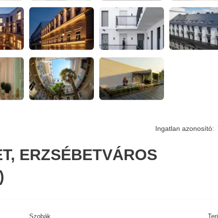
Ingatlan azonosító:
LET, ERZSÉBETVÁROS
)
Szobák
Ter