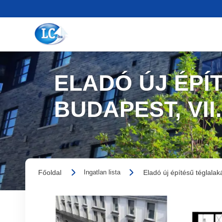
ELADÓ ÚJ ÉPÍ
BUDAPEST, VII
Főoldal
Eladó új építésű téglalak
Ingatlan lista