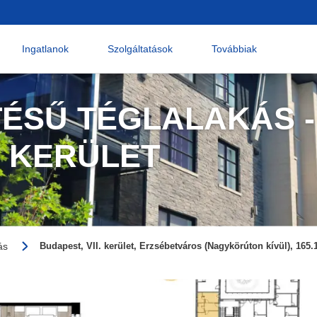
Ingatlanok
Szolgáltatások
Továbbiak
TÉSŰ TÉGLALAKÁS -
. KERÜLET
ás
Budapest, VII. kerület, Erzsébetváros (Nagykörúton kívül), 165.