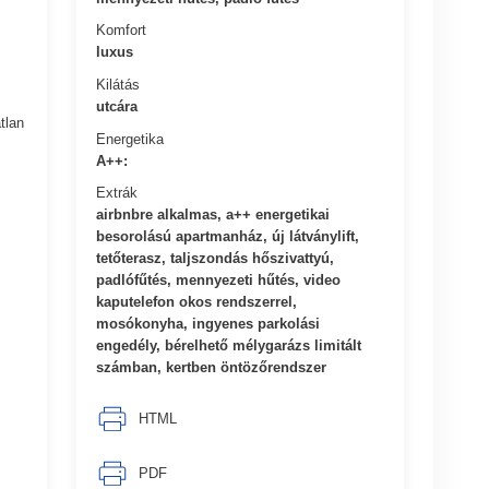
Komfort
luxus
Kilátás
utcára
tlan
Energetika
A++:
Extrák
airbnbre alkalmas, a++ energetikai
besorolású apartmanház, új látványlift,
tetőterasz, taljszondás hőszivattyú,
padlófűtés, mennyezeti hűtés, video
kaputelefon okos rendszerrel,
mosókonyha, ingyenes parkolási
engedély, bérelhető mélygarázs limitált
számban, kertben öntözőrendszer
HTML
PDF