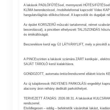
A lakások PADLÓFŰTÉSsel, mennyezeti HŰTÉS/FŰTÉSsel, z
KLÍMA berendezéssel, /mobiltelefonnal kapcsolt/ Video 
hangulatvilágítás előkészítéssel. A kapcsolók és dugaljak
Az épület KORSZERŰ műszaki tartalommal, német szabvány 
besorolással), a pincében elhelyezett TALJSZONDÁS hőszi
és értékállóságát.
Beszerelésre kerül egy ÚJ LÁTVÁNYLIFT, mely a pincétől a 
A PINCEszinten a lakások számára ZÁRT kerékpár-, elektrom
SAJÁT TÁROLÓ kerül kialakításra.
GONDOZOTT, automata öntözőrendszerrel ellátott közös KER
Az új tulajdonosok INGYENES PARKOLÁSi engedélyt kapnak
alacsony áron néhány dedikált parkolóhelyet.
TERVEZETT ÁTADÁS: 2026.08.31. A lakásokat KULCSRAKÉSZ á
rendszerrel.
Elsődlegesen – eddig – befektetők vásároltak lakást, kiadá