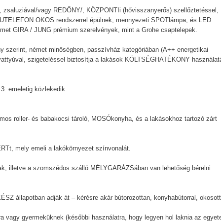
saluziával/vagy REDŐNY/, KÖZPONTIi (hővisszanyerős) szellőztetéssel,
KAPUTELEFON OKOS rendszerrel épülnek, mennyezeti SPOTlámpa, és LED
 német GIRA / JUNG prémium szerelvények, mint a Grohe csaptelepek.
szerint, német minőségben, passzívház kategóriában (A++ energetikai
vattyúval, szigeteléssel biztosítja a lakások KÖLTSÉGHATÉKONY használat
3. emeletig közlekedik.
os roller- és babakocsi tároló, MOSÓkonyha, és a lakásokhoz tartozó zárt
Tt, mely emeli a lakókörnyezet színvonalát.
, illetve a szomszédos szálló MÉLYGARÁZSában van lehetőség bérelni
llapotban adják át – kérésre akár bútorozottan, konyhabútorral, okosot
sra vagy gyermeküknek (későbbi használatra, hogy legyen hol laknia az egyet