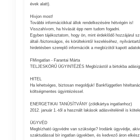
évek alatt).
Hívjon most!
További információkkal állok rendelkezésére hétvégén is!
Visszahívom, ha hívását épp nem tudom fogadni.
Egyben tájékoztatom, hogy ön, mint érdeklődő hozzájárul sz
általi /biztonságos, és körültekintő/ kezeléséhez, nyilvántart
hirdetésben szereplő információk a megbízótól kapott adatok
FMingatlan - Farantai Márta
TELJESKÖRŰ ÜGYINTÉZÉS Megbízástól a birtokba adásig
HITEL
Ha lehetséges, biztosan megoldjuk! Bankfüggetlen hiteltaná
költségmentes ügyintézéssel.
ENERGETIKAI TANÚSÍTVÁNY (zöldkártya ingatlanhoz)
2012. január 1.-től a használt lakások adásvételénél is köte
ÜGYVÉD
Megbízható ügyvédre van szüksége? Irodánk ügyvédje, akiv
szaktudással bír ingatlan ügyekben, és kedvező áron elkészí