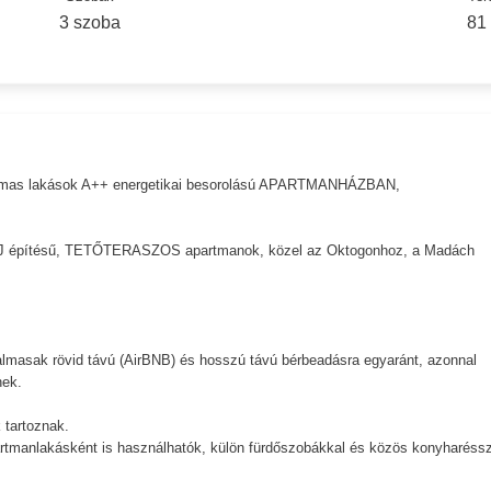
3 szoba
81
lkalmas lakások A++ energetikai besorolású APARTMANHÁZBAN,
J építésű, TETŐTERASZOS apartmanok, közel az Oktogonhoz, a Madách
lmasak rövid távú (AirBNB) és hosszú távú bérbeadásra egyaránt, azonnal
nek.
tartoznak.
partmanlakásként is használhatók, külön fürdőszobákkal és közös konyharéssz