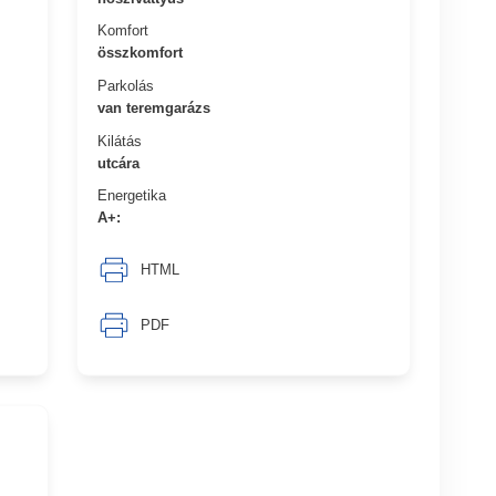
Komfort
összkomfort
Parkolás
van teremgarázs
Kilátás
utcára
Energetika
A+:
HTML
PDF