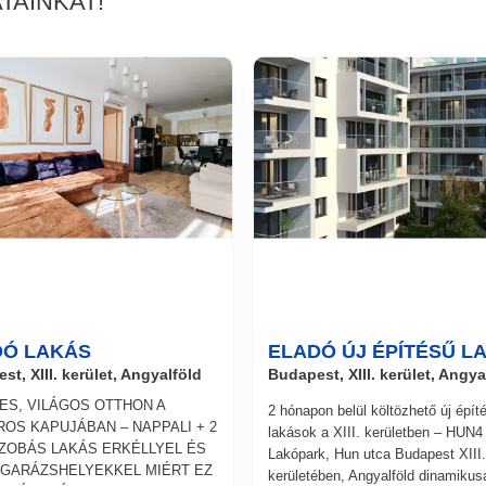
TAINKAT!
DÓ LAKÁS
ELADÓ ÚJ ÉPÍTÉSŰ L
st, XIII. kerület, Angyalföld
Budapest, XIII. kerület, Angya
ES, VILÁGOS OTTHON A
2 hónapon belül költözhető új épít
ROS KAPUJÁBAN – NAPPALI + 2
lakások a XIII. kerületben – HUN4
ZOBÁS LAKÁS ERKÉLLYEL ÉS
Lakópark, Hun utca Budapest XIII.
GARÁZSHELYEKKEL MIÉRT EZ
kerületében, Angyalföld dinamikus