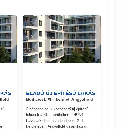
AKÁS
ELADÓ ÚJ ÉPÍTÉSŰ LAKÁS
lföld
Budapest, XIII. kerület, Angyalföld
ésű
2 hónapon belül költözhető új építésű
lakások a XIII. kerületben – HUN4
Lakópark, Hun utca Budapest XIII.
an
kerületében, Angyalföld dinamikusan