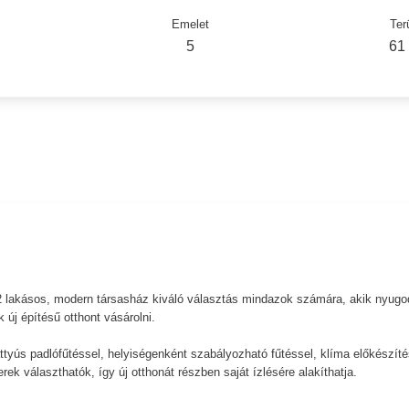
Emelet
Ter
5
61
 lakásos, modern társasház kiváló választás mindazok számára, akik nyugo
 új építésű otthont vásárolni.
tyús padlófűtéssel, helyiségenként szabályozható fűtéssel, klíma előkészíté
ek választhatók, így új otthonát részben saját ízlésére alakíthatja.