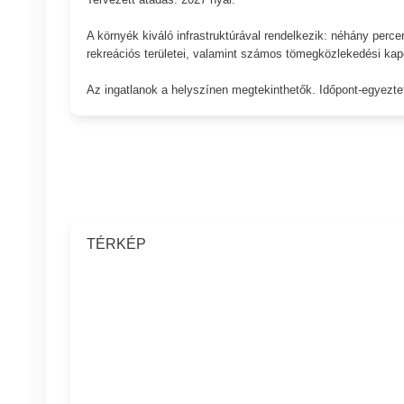
A környék kiváló infrastruktúrával rendelkezik: néhány perc
rekreációs területei, valamint számos tömegközlekedési kapc
Az ingatlanok a helyszínen megtekinthetők. Időpont-egyeztet
TÉRKÉP