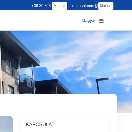
+36-30-328-
ujlakasokcom@
Mutasd
Mutasd
Magyar
KAPCSOLAT