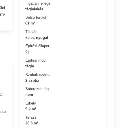
Ingatlan jellege
ület
téglalakás
 m²
Belső terület
61 m²
Tájolás
kelet, nyugat
Építési állapot
új
Építési mód
tégla
Szobák száma
2 szoba
Bútorozottság
dt
nem
Erkély
9.4 m²
ssel
Terasz
28.3 m²