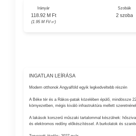
Irányár
Szobák
118.92 M Ft
2 szoba
(1.95 M Ft/㎡)
INGATLAN LEÍRÁSA
Modern otthonok Angyalföld egyik legkedveltebb részén
A Béke tér és a Rákos-patak közelében épülő, mindössze 22
környezetben, mégis kiváló infrastruktúra mellett szeretnének
A lakások korszerű műszaki tartalommal készülnek: hőszivat
és elektromos redőny előkészítéssel. A burkolatok és szaniter
Tervezett átadás: 2027 nyár.