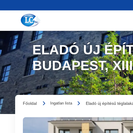
ELADÓ ÚJ ÉPÍ
BUDAPEST, XII
Főoldal
Eladó új építésű téglalak
Ingatlan lista