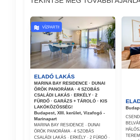
TEKINTSE MEG TOVÁBBI AJÁNLA
VÍZPARTI!
ELADÓ LAKÁS
MARINA BAY RESIDENCE · DUNAI
ÖRÖK PANORÁMA · 4 SZOBÁS
CSALÁDI LAKÁS · ERKÉLY · 2
ELA
FÜRDŐ · GARÁZS + TÁROLÓ · KIS
LAKÓKÖZÖSSÉG!
Budape
Budapest, XIII. kerület, Vizafogó -
CSEND
Marinapart
BELVÁ
MARINA BAY RESIDENCE · DUNAI
HÁLÓS
ÖRÖK PANORÁMA · 4 SZOBÁS
TEREM
CSALÁDI LAKÁS · ERKÉLY · 2 FÜRDŐ ·