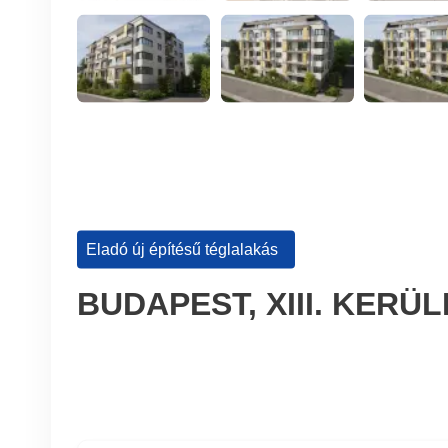
Eladó új építésű téglalakás
BUDAPEST, XIII. KERÜ