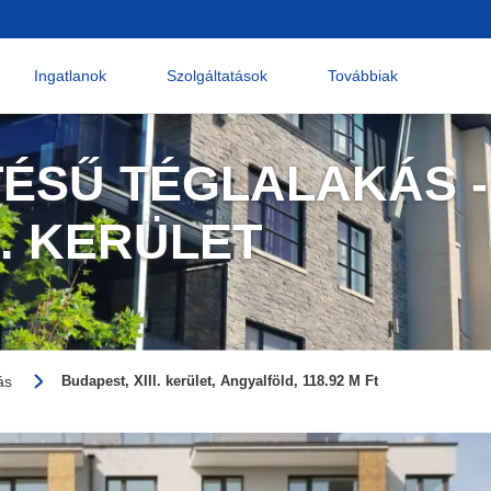
Ingatlanok
Szolgáltatások
Továbbiak
TÉSŰ TÉGLALAKÁS -
I. KERÜLET
ás
Budapest, XIII. kerület, Angyalföld, 118.92 M Ft