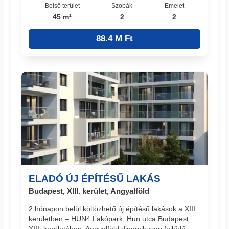
Belső terület
Szobák
Emelet
45 m²
2
2
88.4 M Ft
ELADÓ ÚJ ÉPÍTÉSŰ LAKÁS
Budapest, XIII. kerület, Angyalföld
2 hónapon belül költözhető új építésű lakások a XIII.
kerületben – HUN4 Lakópark, Hun utca Budapest