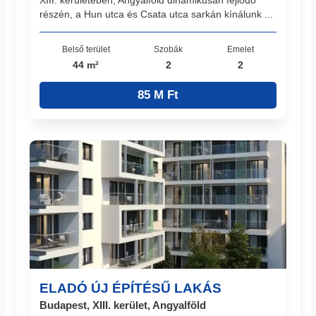
XIII. kerületében, Angyalföld dinamikusan fejlődő
részén, a Hun utca és Csata utca sarkán kínálunk ...
Belső terület
Szobák
Emelet
44 m²
2
2
85 M Ft
ELADÓ ÚJ ÉPÍTÉSŰ LAKÁS
Budapest, XIII. kerület, Angyalföld