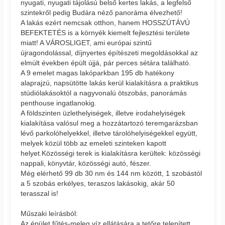
nyugati, nyugati tájolású belső kertes lakás, a legfelső
szintekről pedig Budára néző panoráma élvezhető!
A lakás ezért nemcsak otthon, hanem HOSSZÚTÁVÚ
BEFEKTETÉS is a környék kiemelt fejlesztési területe
miatt! A VÁROSLIGET, ami európai szintű
újragondolással, díjnyertes építészeti megoldásokkal az
elmúlt években épült újjá, pár perces sétára található.
A 9 emelet magas lakóparkban 195 db hatékony
alaprajzú, napsütötte lakás kerül kialakításra a praktikus
stúdiólakásoktól a nagyvonalú ötszobás, panorámás
penthouse ingatlanokig.
A földszinten üzlethelyiségek, illetve irodahelyiségek
kialakítása valósul meg a hozzátartozó teremgarázsban
lévő parkolóhelyekkel, illetve tárolóhelyiségekkel együtt,
melyek közül több az emeleti szinteken kapott
helyet.Közösségi terek is kialakításra kerültek: közösségi
nappali, könyvtár, közösségi autó, fészer.
Még elérhető 99 db 30 nm és 144 nm között, 1 szobástól
a 5 szobás erkélyes, teraszos lakásokig, akár 50
terasszal is!
Műszaki leírásból:
Az épület fűtés-meleg víz ellátására a tetőre telepített