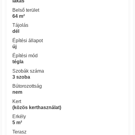
lakás
Belső terület
64 m²
Tájolás
dél
Építési állapot
új
Építési mód
tégla
Szobák száma
3 szoba
Bútorozottság
nem
Kert
(közös kerthasználat)
Erkély
5 m²
Terasz