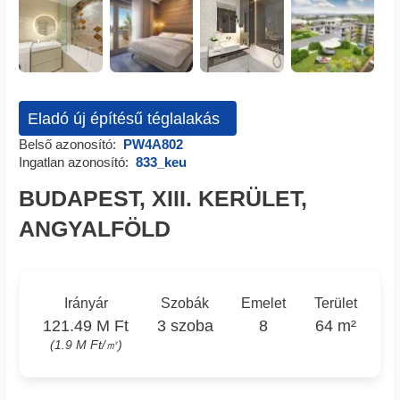
Eladó új építésű téglalakás
Belső azonosító:
PW4A802
Ingatlan azonosító:
833_keu
BUDAPEST, XIII. KERÜLET,
ANGYALFÖLD
Irányár
Szobák
Emelet
Terület
121.49 M Ft
3 szoba
8
64 m²
(1.9 M Ft/㎡)