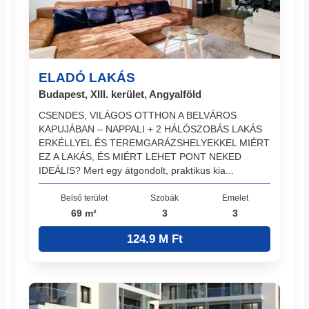
ELADÓ LAKÁS
Budapest, XIII. kerület, Angyalföld
CSENDES, VILÁGOS OTTHON A BELVÁROS
KAPUJÁBAN – NAPPALI + 2 HÁLÓSZOBÁS LAKÁS
ERKÉLLYEL ÉS TEREMGARÁZSHELYEKKEL MIÉRT
EZ A LAKÁS, ÉS MIÉRT LEHET PONT NEKED
IDEÁLIS? Mert egy átgondolt, praktikus kia...
Belső terület
Szobák
Emelet
69 m²
3
3
124.9 M Ft