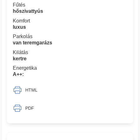
Fűtés
hőszivattyús
Komfort
luxus
Parkolás
van teremgarázs
Kilátás
kertre
Energetika
A++:
HTML
PDF