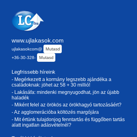
www.ujlakasok.com
ujlakasokcom@
Mutasd
+36-30-328-
Mutasd
Legfrissebb híreink
- Megérkezett a kormány legszebb ajándéka a
családoknak: jöhet az 58 + 30 millió!
- Lakásáfa: mindenki megnyugodhat, jön az újabb
haladék
- Miként felel az örökös az örökhagyó tartozásáért?
- Az agglomerációba költözés margójára
- Mit értünk tulajdonjog fenntartás és függőben tartás
alatt ingatlan adásvételnél?