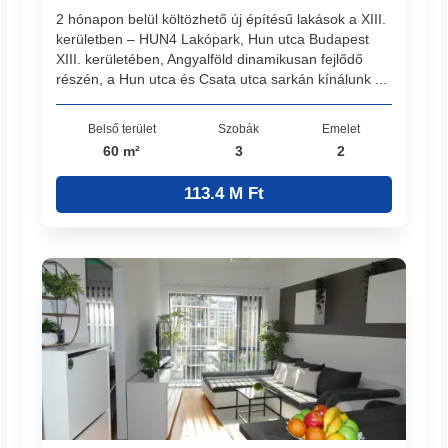
2 hónapon belül költözhető új építésű lakások a XIII.
kerületben – HUN4 Lakópark, Hun utca Budapest
XIII. kerületében, Angyalföld dinamikusan fejlődő
részén, a Hun utca és Csata utca sarkán kínálunk ...
Belső terület
Szobák
Emelet
60 m²
3
2
113.4 M Ft