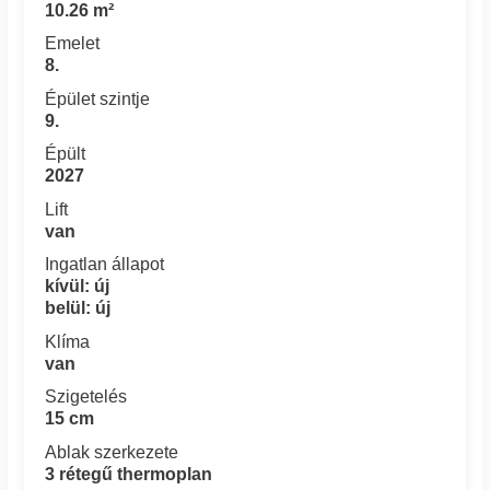
10.26 m²
Emelet
8.
Épület szintje
9.
Épült
2027
Lift
van
Ingatlan állapot
kívül: új
belül: új
Klíma
van
Szigetelés
15 cm
Ablak szerkezete
3 rétegű thermoplan