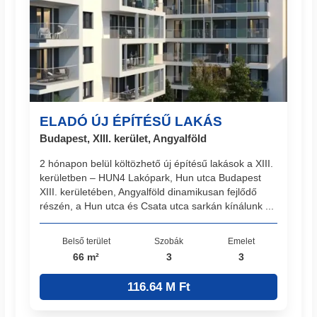
ELADÓ ÚJ ÉPÍTÉSŰ LAKÁS
Budapest, XIII. kerület, Angyalföld
2 hónapon belül költözhető új építésű lakások a XIII.
kerületben – HUN4 Lakópark, Hun utca Budapest
XIII. kerületében, Angyalföld dinamikusan fejlődő
részén, a Hun utca és Csata utca sarkán kínálunk ...
Belső terület
Szobák
Emelet
66 m²
3
3
116.64 M Ft