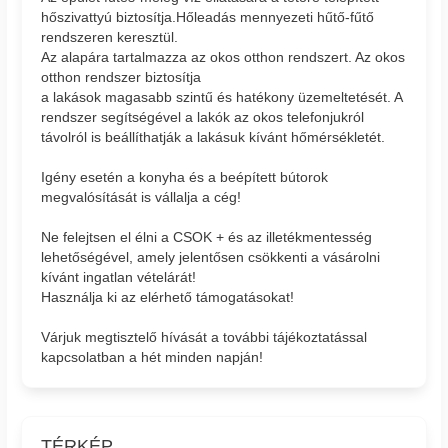
hőszivattyú biztosítja.Hőleadás mennyezeti hűtő-fűtő
rendszeren keresztül.
Az alapára tartalmazza az okos otthon rendszert. Az okos
otthon rendszer biztosítja
a lakások magasabb szintű és hatékony üzemeltetését. A
rendszer segítségével a lakók az okos telefonjukról
távolról is beállíthatják a lakásuk kívánt hőmérsékletét.
Igény esetén a konyha és a beépített bútorok
megvalósítását is vállalja a cég!
Ne felejtsen el élni a CSOK + és az illetékmentesség
lehetőségével, amely jelentősen csökkenti a vásárolni
kívánt ingatlan vételárát!
Használja ki az elérhető támogatásokat!
Várjuk megtisztelő hívását a további tájékoztatással
kapcsolatban a hét minden napján!
TÉRKÉP