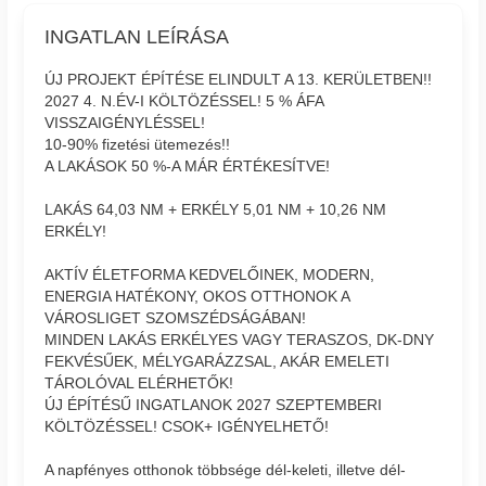
INGATLAN LEÍRÁSA
ÚJ PROJEKT ÉPÍTÉSE ELINDULT A 13. KERÜLETBEN!!
2027 4. N.ÉV-I KÖLTÖZÉSSEL! 5 % ÁFA
VISSZAIGÉNYLÉSSEL!
10-90% fizetési ütemezés!!
A LAKÁSOK 50 %-A MÁR ÉRTÉKESÍTVE!
LAKÁS 64,03 NM + ERKÉLY 5,01 NM + 10,26 NM
ERKÉLY!
AKTÍV ÉLETFORMA KEDVELŐINEK, MODERN,
ENERGIA HATÉKONY, OKOS OTTHONOK A
VÁROSLIGET SZOMSZÉDSÁGÁBAN!
MINDEN LAKÁS ERKÉLYES VAGY TERASZOS, DK-DNY
FEKVÉSŰEK, MÉLYGARÁZZSAL, AKÁR EMELETI
TÁROLÓVAL ELÉRHETŐK!
ÚJ ÉPÍTÉSŰ INGATLANOK 2027 SZEPTEMBERI
KÖLTÖZÉSSEL! CSOK+ IGÉNYELHETŐ!
A napfényes otthonok többsége dél-keleti, illetve dél-