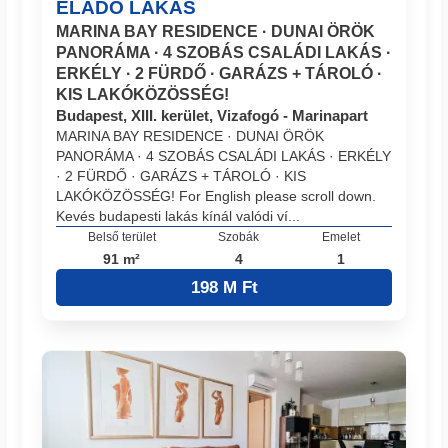
ELADÓ LAKÁS
MARINA BAY RESIDENCE · DUNAI ÖRÖK
PANORÁMA · 4 SZOBÁS CSALÁDI LAKÁS ·
ERKÉLY · 2 FÜRDŐ · GARÁZS + TÁROLÓ ·
KIS LAKÓKÖZÖSSÉG!
Budapest, XIII. kerület, Vizafogó - Marinapart
MARINA BAY RESIDENCE · DUNAI ÖRÖK
PANORÁMA · 4 SZOBÁS CSALÁDI LAKÁS · ERKÉLY
· 2 FÜRDŐ · GARÁZS + TÁROLÓ · KIS
LAKÓKÖZÖSSÉG! For English please scroll down.
Kevés budapesti lakás kínál valódi ví...
Belső terület
Szobák
Emelet
91 m²
4
1
198 M Ft