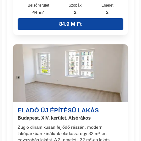
Belső terület
Szobák
Emelet
44 m²
2
2
84.9 M Ft
ELADÓ ÚJ ÉPÍTÉSŰ LAKÁS
Budapest, XIV. kerület, Alsórákos
Zugló dinamikusan fejlődő részén, modern
lakóparkban kínálunk eladásra egy 32 m²-es,
egyszobás lakást. A 2. emeleti, 32 m²-es lakás