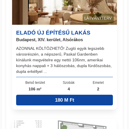
LÁTVÁNYTERV
ELADÓ ÚJ ÉPÍTÉSŰ LAKÁS
Budapest, XIV. kerület, Alsórákos
AZONNAL KÖLTÖZHETŐ! Zugló egyik legszebb
városrészén, a népszerű, Paskal Gardenben
kínálunk megvételre egy nettó 106nm, amerikai
konyhás nappali + 3 hálószobás, dupla fürdőszobás,
dupla erkéllyel ...
Belső terület
Szobák
Emelet
106 m²
4
2
180 M Ft