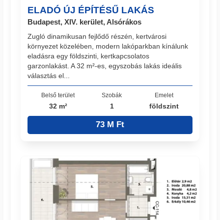
ELADÓ ÚJ ÉPÍTÉSŰ LAKÁS
Budapest, XIV. kerület, Alsórákos
Zugló dinamikusan fejlődő részén, kertvárosi
környezet közelében, modern lakóparkban kínálunk
eladásra egy földszinti, kertkapcsolatos
garzonlakást. A 32 m²-es, egyszobás lakás ideális
választás el...
Belső terület
Szobák
Emelet
32 m²
1
földszint
73 M Ft