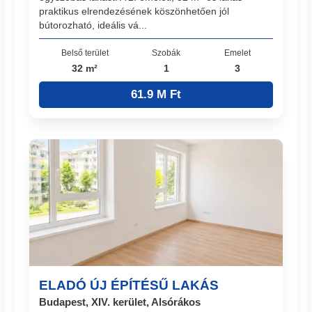
praktikus elrendezésének köszönhetően jól
bútorozható, ideális vá...
Belső terület
Szobák
Emelet
32 m²
1
3
61.9 M Ft
ELADÓ ÚJ ÉPÍTÉSŰ LAKÁS
Budapest, XIV. kerület, Alsórákos