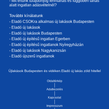
- Mit értünk tulajdonjog fenntartás és függőben tartás
alatt ingatlan adásvételnél?
További kínálatunk
- Eladó CSOKra alkalmas új lakások Budapesten
- Eladó új lakások
- Eladó új lakások Budapesten
- Eladó új építésű ingatlan Egerben
- Eladó új építésű ingatlanok Nyíregyházán
- Eladó új lakások Nagykanizsán
- Eladó újszerű ingatlanok
Újlakások Budapesten és vidéken.Eladó új lakás zöld hitellel
Oldaltérkép
Adatkezelés
Kapcsolat
Impresszum