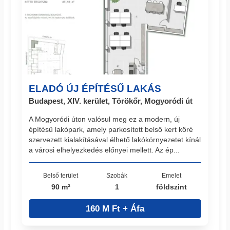
ELADÓ ÚJ ÉPÍTÉSŰ LAKÁS
Budapest, XIV. kerület, Törökőr, Mogyoródi út
A Mogyoródi úton valósul meg ez a modern, új
építésű lakópark, amely parkosított belső kert köré
szervezett kialakításával élhető lakókörnyezetet kínál
a városi elhelyezkedés előnyei mellett. Az ép...
Belső terület
Szobák
Emelet
90 m²
1
földszint
160 M Ft + Áfa