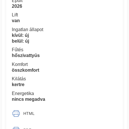
Épült
2026
Lift
van
Ingatlan állapot
kívül: új
belül: új
Fűtés
hőszivattyús
Komfort
összkomfort
Kilátás
kertre
Energetika
nincs megadva
HTML