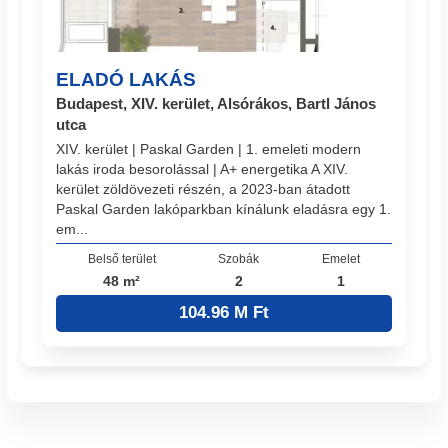
ELADÓ LAKÁS
Budapest, XIV. kerület, Alsórákos, Bartl János
utca
XIV. kerület | Paskal Garden | 1. emeleti modern
lakás iroda besorolással | A+ energetika A XIV.
kerület zöldövezeti részén, a 2023-ban átadott
Paskal Garden lakóparkban kínálunk eladásra egy 1.
em...
Belső terület
Szobák
Emelet
48 m²
2
1
104.96 M Ft