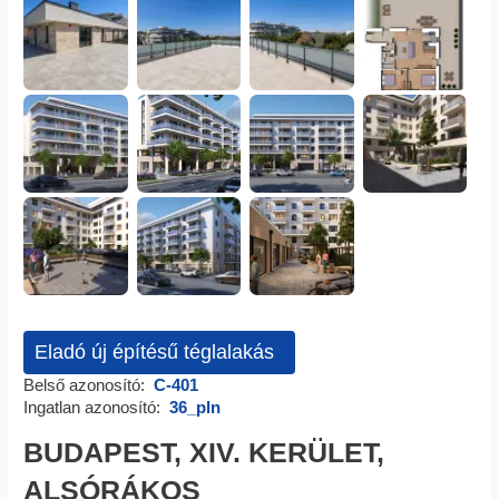
Eladó új építésű téglalakás
Belső azonosító:
C-401
Ingatlan azonosító:
36_pln
BUDAPEST, XIV. KERÜLET,
ALSÓRÁKOS