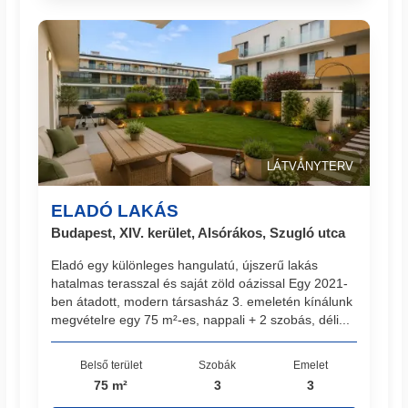
LÁTVÁNYTERV
ELADÓ LAKÁS
Budapest, XIV. kerület, Alsórákos, Szugló utca
Eladó egy különleges hangulatú, újszerű lakás
hatalmas terasszal és saját zöld oázissal Egy 2021-
ben átadott, modern társasház 3. emeletén kínálunk
megvételre egy 75 m²-es, nappali + 2 szobás, déli...
Belső terület
Szobák
Emelet
75 m²
3
3