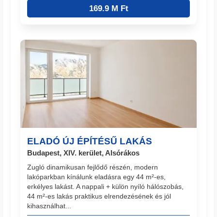
169.9 M Ft
ELADÓ ÚJ ÉPÍTÉSŰ LAKÁS
Budapest, XIV. kerület, Alsórákos
Zugló dinamikusan fejlődő részén, modern
lakóparkban kínálunk eladásra egy 44 m²-es,
erkélyes lakást. A nappali + külön nyíló hálószobás,
44 m²-es lakás praktikus elrendezésének és jól
kihasználhat...