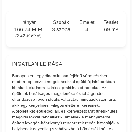
Irányár
Szobák
Emelet
Terület
166.74 M Ft
3 szoba
4
69 m²
(2.42 M Ft/㎡)
INGATLAN LEÍRÁSA
Budapesten, egy dinamikusan fejlődő városrészben,
modern építészeti megoldásokkal épülő új lakóparkban
kínálunk eladásra fiatalos, praktikus otthonokat. Az
épületek barátságos megjelenése és jól átgondolt
elrendezése révén ideális választás mindazok számára,
akik egy kényelmes, világos életteret keresnek.
A projekt két épületből áll, és környezetbarát fűtési-hűtési
megoldásokkal rendelkezik, amelyek a mennyezetbe
épített levegős-hőszivattyú rendszerek révén biztosítják a
helyiségek egyedileg szabályozható hőmérsékletét. Az