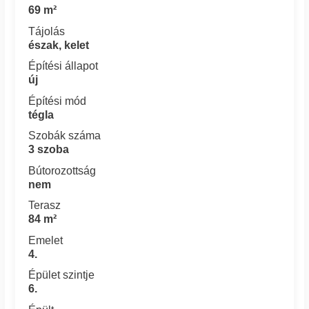
69 m²
Tájolás
észak, kelet
Építési állapot
új
Építési mód
tégla
Szobák száma
3 szoba
Bútorozottság
nem
Terasz
84 m²
Emelet
4.
Épület szintje
6.