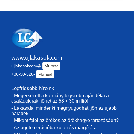
www.ujlakasok.com
ujlakasokcom@
Mutasd
+36-30-328-
Mutasd
Legfrissebb híreink
- Megérkezett a kormány legszebb ajándéka a
családoknak: jöhet az 58 + 30 millió!
- Lakásáfa: mindenki megnyugodhat, jön az újabb
haladék
- Miként felel az örökös az örökhagyó tartozásáért?
- Az agglomerációba költözés margójára