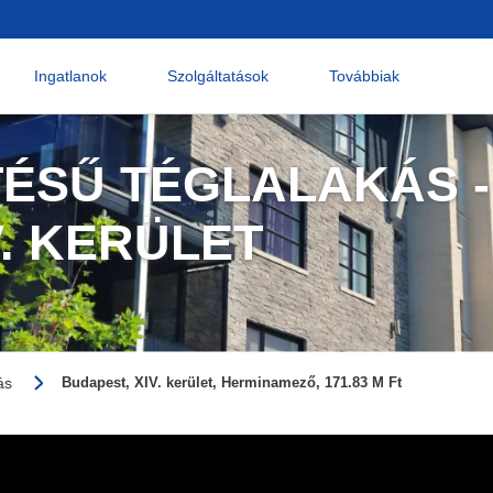
Ingatlanok
Szolgáltatások
Továbbiak
TÉSŰ TÉGLALAKÁS -
V. KERÜLET
ás
Budapest, XIV. kerület, Herminamező, 171.83 M Ft