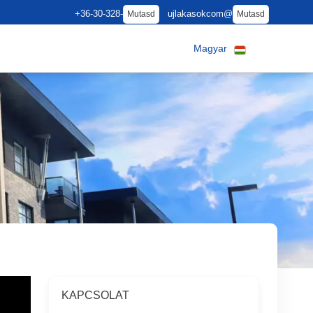
+36-30-328-
ujlakasokcom@
Mutasd
Mutasd
Magyar
KAPCSOLAT