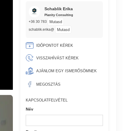
Schablik Erika
Planity Consulting
Mutasd
+36 30 783
Mutasd
schablik.erika@
IDŐPONTOT KÉREK
VISSZAHÍVÁST KÉREK
AJÁNLOM EGY ISMERŐSÖMNEK
MEGOSZTÁS
KAPCSOLATFELVÉTEL
Név