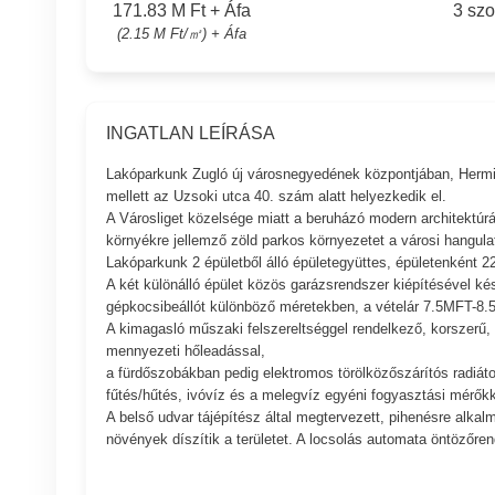
171.83 M Ft + Áfa
3 sz
(2.15 M Ft/㎡) + Áfa
INGATLAN LEÍRÁSA
Lakóparkunk Zugló új városnegyedének központjában, Hermina
mellett az Uzsoki utca 40. szám alatt helyezkedik el.
A Városliget közelsége miatt a beruházó modern architektúrá
környékre jellemző zöld parkos környezetet a városi hangulat
Lakóparkunk 2 épületből álló épületegyüttes, épületenként 22
A két különálló épület közös garázsrendszer kiépítésével ké
gépkocsibeállót különböző méretekben, a vételár 7.5MFT-8.
A kimagasló műszaki felszereltséggel rendelkező, korszerű, f
mennyezeti hőleadással,
a fürdőszobákban pedig elektromos törölközőszárítós radiátor
fűtés/hűtés, ivóvíz és a melegvíz egyéni fogyasztási mérőkk
A belső udvar tájépítész által megtervezett, pihenésre alkalm
növények díszítik a területet. A locsolás automata öntözőrend