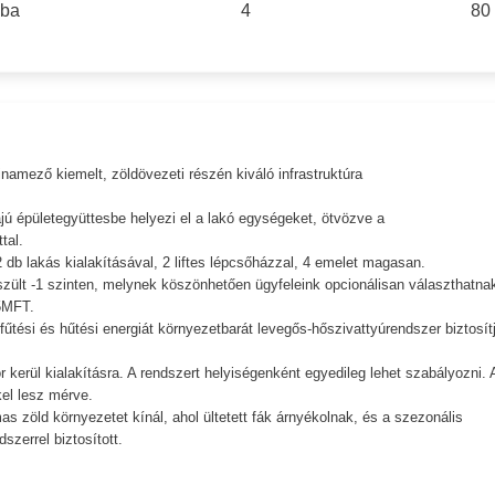
oba
4
80
mező kiemelt, zöldövezeti részén kiváló infrastruktúra
jú épületegyüttesbe helyezi el a lakó egységeket, ötvözve a
tal.
 db lakás kialakításával, 2 liftes lépcsőházzal, 4 emelet magasan.
szült -1 szinten, melynek köszönhetően ügyfeleink opcionálisan választhatna
5MFT.
űtési és hűtési energiát környezetbarát levegős-hőszivattyúrendszer biztosítj
 kerül kialakításra. A rendszert helyiségenként egyedileg lehet szabályozni. 
el lesz mérve.
as zöld környezetet kínál, ahol ültetett fák árnyékolnak, és a szezonális
szerrel biztosított.