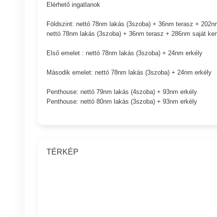
Elérhető ingatlanok
Földszint: nettó 78nm lakás (3szoba) + 36nm terasz + 202nm
nettó 78nm lakás (3szoba) + 36nm terasz + 286nm saját ker
Első emelet : nettó 78nm lakás (3szoba) + 24nm erkély
Második emelet: nettó 78nm lakás (3szoba) + 24nm erkély
Penthouse: nettó 79nm lakás (4szoba) + 93nm erkély
Penthouse: nettó 80nm lakás (3szoba) + 93nm erkély
TÉRKÉP