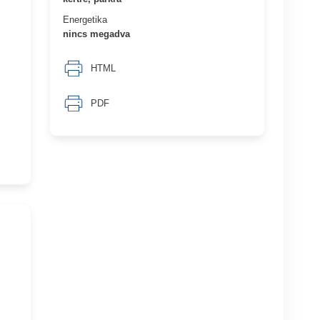
Energetika
nincs megadva
HTML
PDF