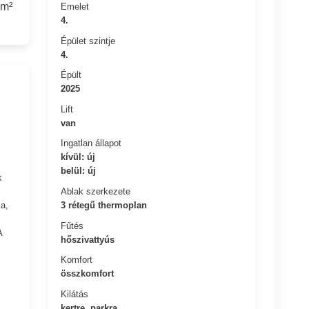
 m²
Emelet
4.
Épület szintje
4.
Épült
2025
Lift
van
Ingatlan állapot
kívül: új
belül: új
k
Ablak szerkezete
3 rétegű thermoplan
a,
Fűtés
A
hőszivattyús
Komfort
összkomfort
Kilátás
kertre, parkra