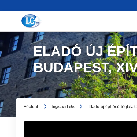
ELADÓ ÚJ ÉPÍ
BUDAPEST, XI
Főoldal
Eladó új építésű téglalak
Ingatlan lista