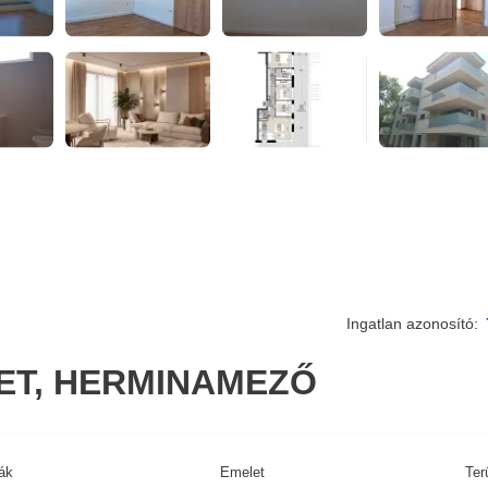
Ingatlan azonosító:
LET, HERMINAMEZŐ
ák
Emelet
Ter