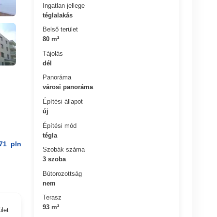
Ingatlan jellege
téglalakás
Belső terület
80 m²
Tájolás
dél
Panoráma
városi panoráma
Építési állapot
új
Építési mód
tégla
71_pln
Szobák száma
3 szoba
Bútorozottság
nem
Terasz
93 m²
ület