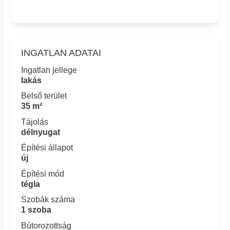
INGATLAN ADATAI
Ingatlan jellege
lakás
Belső terület
35 m²
Tájolás
délnyugat
Építési állapot
új
Építési mód
tégla
Szobák száma
1 szoba
Bútorozottság