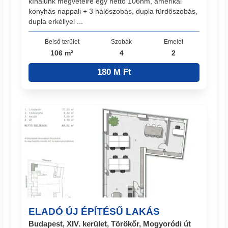
kínálunk megvételre egy nettó 106nm, amerikai
konyhás nappali + 3 hálószobás, dupla fürdőszobás,
dupla erkéllyel ...
Belső terület
Szobák
Emelet
106 m²
4
2
180 M Ft
ELADÓ ÚJ ÉPÍTÉSŰ LAKÁS
Budapest, XIV. kerület, Törökőr, Mogyoródi út