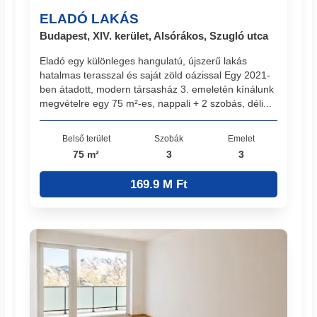
ELADÓ LAKÁS
Budapest, XIV. kerület, Alsórákos, Szugló utca
Eladó egy különleges hangulatú, újszerű lakás
hatalmas terasszal és saját zöld oázissal Egy 2021-
ben átadott, modern társasház 3. emeletén kínálunk
megvételre egy 75 m²-es, nappali + 2 szobás, déli...
Belső terület
Szobák
Emelet
75 m²
3
3
169.9 M Ft