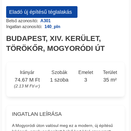
Eladó új építésű téglalakás
Belső azonosító:
A301
Ingatlan azonosító:
140_pln
BUDAPEST, XIV. KERÜLET,
TÖRÖKŐR, MOGYORÓDI ÚT
Irányár
Szobák
Emelet
Terület
74.67 M Ft
1 szoba
3
35 m²
(2.13 M Ft/㎡)
INGATLAN LEÍRÁSA
A Mogyoródi úton valósul meg ez a modern, új építésű