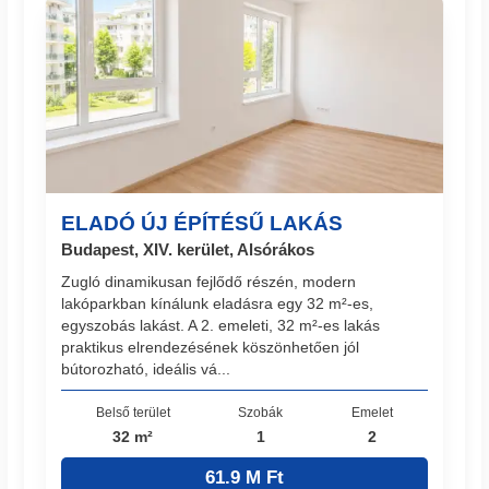
ELADÓ ÚJ ÉPÍTÉSŰ LAKÁS
Budapest, XIV. kerület, Alsórákos
Zugló dinamikusan fejlődő részén, modern
lakóparkban kínálunk eladásra egy 32 m²-es,
egyszobás lakást. A 2. emeleti, 32 m²-es lakás
praktikus elrendezésének köszönhetően jól
bútorozható, ideális vá...
Belső terület
Szobák
Emelet
32 m²
1
2
61.9 M Ft