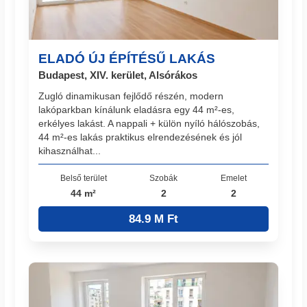
ELADÓ ÚJ ÉPÍTÉSŰ LAKÁS
Budapest, XIV. kerület, Alsórákos
Zugló dinamikusan fejlődő részén, modern
lakóparkban kínálunk eladásra egy 44 m²-es,
erkélyes lakást. A nappali + külön nyíló hálószobás,
44 m²-es lakás praktikus elrendezésének és jól
kihasználhat...
Belső terület
Szobák
Emelet
44 m²
2
2
84.9 M Ft