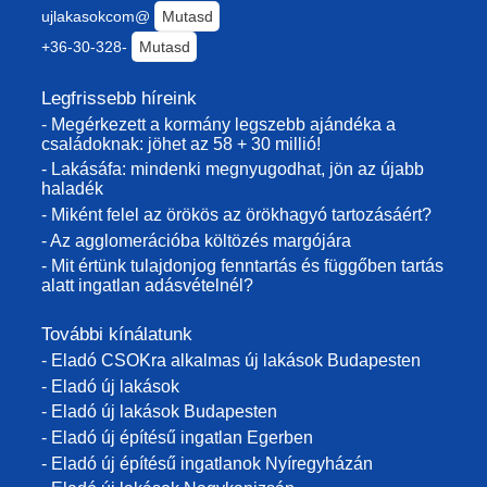
ujlakasokcom@
Mutasd
+36-30-328-
Mutasd
Legfrissebb híreink
- Megérkezett a kormány legszebb ajándéka a
családoknak: jöhet az 58 + 30 millió!
- Lakásáfa: mindenki megnyugodhat, jön az újabb
haladék
- Miként felel az örökös az örökhagyó tartozásáért?
- Az agglomerációba költözés margójára
- Mit értünk tulajdonjog fenntartás és függőben tartás
alatt ingatlan adásvételnél?
További kínálatunk
- Eladó CSOKra alkalmas új lakások Budapesten
- Eladó új lakások
- Eladó új lakások Budapesten
- Eladó új építésű ingatlan Egerben
- Eladó új építésű ingatlanok Nyíregyházán