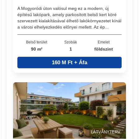
A Mogyoródi úton valósul meg ez a modern, új
építésű lakópark, amely parkosított belső kert köré
szervezett kialakításával élhető lakókörnyezetet kínál
a városi elhelyezkedés előnyei mellett. Az ép...
Belső terület
Szobák
Emelet
90 m²
1
földszint
160 M Ft + Áfa
LÁTVÁNYTERV