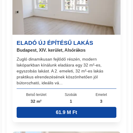
ELADÓ ÚJ ÉPÍTÉSŰ LAKÁS
Budapest, XIV. kerület, Alsórákos
Zugló dinamikusan fejlődő részén, modern
lakóparkban kínálunk eladásra egy 32 m²-es,
egyszobás lakást. A 2. emeleti, 32 m²-es lakás
praktikus elrendezésének köszönhetően jól
bútorozható, ideális vá...
Belső terület
Szobák
Emelet
32 m²
1
3
61.9 M Ft