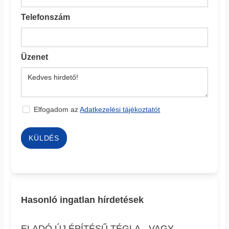
Telefonszám
Üzenet
Elfogadom az
Adatkezelési tájékoztatót
KÜLDÉS
Hasonló ingatlan hírdetések
ELADÓ ÚJ ÉPÍTÉSŰ TÉGLA-, VAGY