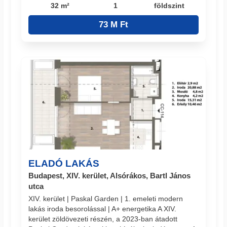
32 m²
1
földszint
73 M Ft
ELADÓ LAKÁS
Budapest, XIV. kerület, Alsórákos, Bartl János
utca
XIV. kerület | Paskal Garden | 1. emeleti modern
lakás iroda besorolással | A+ energetika A XIV.
kerület zöldövezeti részén, a 2023-ban átadott