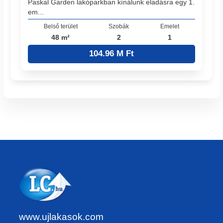
Paskal Garden lakóparkban kínálunk eladásra egy 1.
em...
Belső terület
Szobák
Emelet
48 m²
2
1
104.96 M Ft
www.ujlakasok.com