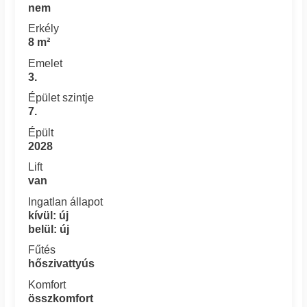
nem
Erkély
8 m²
Emelet
3.
Épület szintje
7.
Épült
2028
Lift
van
Ingatlan állapot
kívül: új
belül: új
Fűtés
hőszivattyús
Komfort
összkomfort