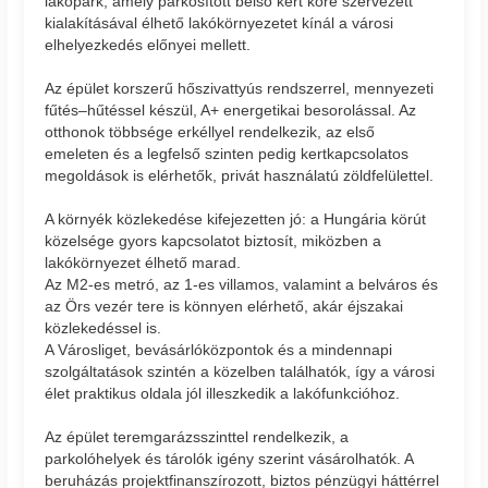
lakópark, amely parkosított belső kert köré szervezett
kialakításával élhető lakókörnyezetet kínál a városi
elhelyezkedés előnyei mellett.
Az épület korszerű hőszivattyús rendszerrel, mennyezeti
fűtés–hűtéssel készül, A+ energetikai besorolással. Az
otthonok többsége erkéllyel rendelkezik, az első
emeleten és a legfelső szinten pedig kertkapcsolatos
megoldások is elérhetők, privát használatú zöldfelülettel.
A környék közlekedése kifejezetten jó: a Hungária körút
közelsége gyors kapcsolatot biztosít, miközben a
lakókörnyezet élhető marad.
Az M2-es metró, az 1-es villamos, valamint a belváros és
az Örs vezér tere is könnyen elérhető, akár éjszakai
közlekedéssel is.
A Városliget, bevásárlóközpontok és a mindennapi
szolgáltatások szintén a közelben találhatók, így a városi
élet praktikus oldala jól illeszkedik a lakófunkcióhoz.
Az épület teremgarázsszinttel rendelkezik, a
parkolóhelyek és tárolók igény szerint vásárolhatók. A
beruházás projektfinanszírozott, biztos pénzügyi háttérrel