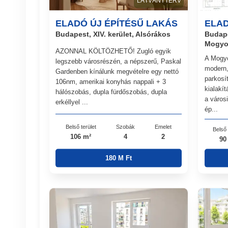
LÁTVÁNYTERV
ELADÓ ÚJ ÉPÍTÉSŰ LAKÁS
ELAD
Budapest, XIV. kerület, Alsórákos
Budape
Mogyo
AZONNAL KÖLTÖZHETŐ! Zugló egyik
A Mogyo
legszebb városrészén, a népszerű, Paskal
modern,
Gardenben kínálunk megvételre egy nettó
parkosít
106nm, amerikai konyhás nappali + 3
kialakít
hálószobás, dupla fürdőszobás, dupla
a város
erkéllyel ...
ép...
Belső terület
Szobák
Emelet
Belső 
106 m²
4
2
90
180 M Ft