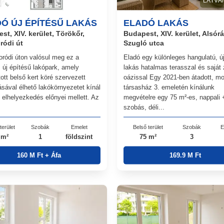
LÁTVÁ
Ó ÚJ ÉPÍTÉSŰ LAKÁS
ELADÓ LAKÁS
st, XIV. kerület, Törökőr,
Budapest, XIV. kerület, Alsór
ródi út
Szugló utca
ródi úton valósul meg ez a
Eladó egy különleges hangulatú, ú
 új építésű lakópark, amely
lakás hatalmas terasszal és saját 
ott belső kert köré szervezett
oázissal Egy 2021-ben átadott, m
ásával élhető lakókörnyezetet kínál
társasház 3. emeletén kínálunk
i elhelyezkedés előnyei mellett. Az
megvételre egy 75 m²-es, nappali 
szobás, déli...
terület
Szobák
Emelet
Belső terület
Szobák
E
 m²
1
földszint
75 m²
3
160 M Ft + Áfa
169.9 M Ft