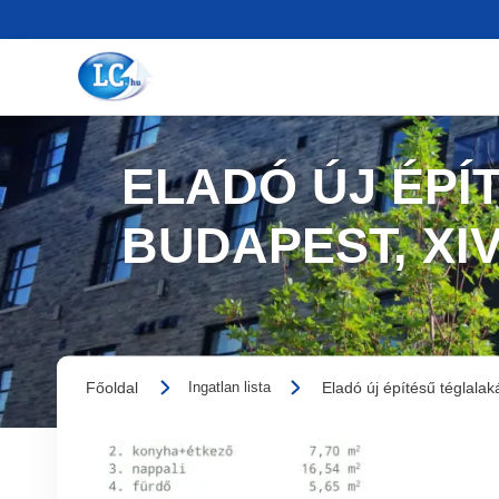
ELADÓ ÚJ ÉPÍ
BUDAPEST, XI
Főoldal
Eladó új építésű téglalak
Ingatlan lista