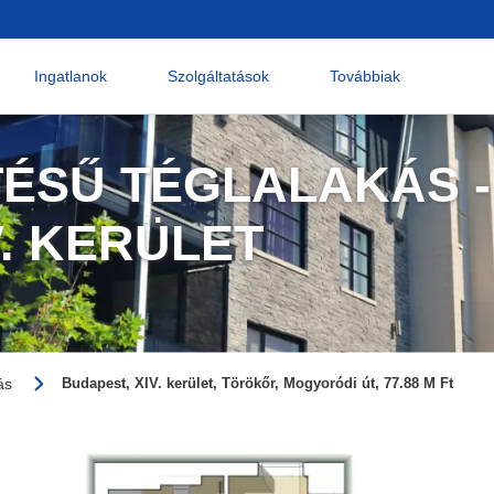
Ingatlanok
Szolgáltatások
Továbbiak
TÉSŰ TÉGLALAKÁS -
V. KERÜLET
ás
Budapest, XIV. kerület, Törökőr, Mogyoródi út, 77.88 M Ft