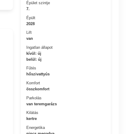
Épület szintje
7.
Épült
2028
Lift
van
Ingatlan állapot
kívül: új
belül: új
Fűtés
hőszivattyús
Komfort
összkomfort
Parkolás
van teremgarázs
Kilátás
kertre
Energetika
nincs megadva