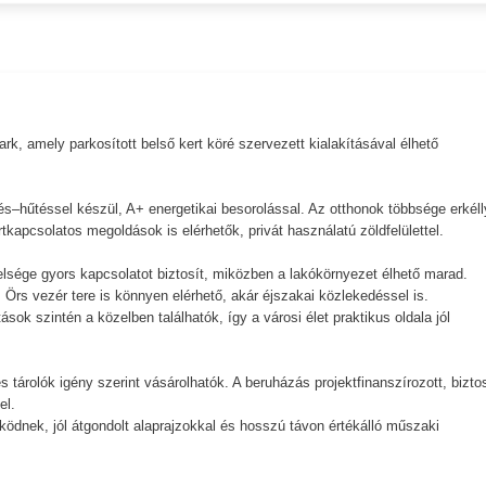
k, amely parkosított belső kert köré szervezett kialakításával élhető
.
és–hűtéssel készül, A+ energetikai besorolással. Az otthonok többsége erkéll
tkapcsolatos megoldások is elérhetők, privát használatú zöldfelülettel.
elsége gyors kapcsolatot biztosít, miközben a lakókörnyezet élhető marad.
 Örs vezér tere is könnyen elérhető, akár éjszakai közlekedéssel is.
ok szintén a közelben találhatók, így a városi élet praktikus oldala jól
 tárolók igény szerint vásárolhatók. A beruházás projektfinanszírozott, bizto
el.
ködnek, jól átgondolt alaprajzokkal és hosszú távon értékálló műszaki