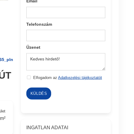
Email
Telefonszám
Üzenet
65_pln
ÚT
Elfogadom az
Adatkezelési tájékoztatót
KÜLDÉS
ület
 m²
INGATLAN ADATAI