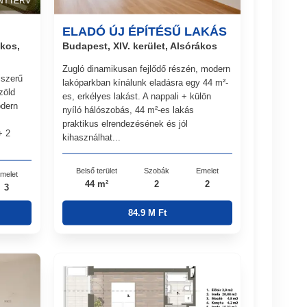
NYTERV
ELADÓ ÚJ ÉPÍTÉSŰ LAKÁS
ákos,
Budapest, XIV. kerület, Alsórákos
Zugló dinamikusan fejlődő részén, modern
jszerű
lakóparkban kínálunk eladásra egy 44 m²-
zöld
es, erkélyes lakást. A nappali + külön
odern
nyíló hálószobás, 44 m²-es lakás
praktikus elrendezésének és jól
+ 2
kihasználhat...
Belső terület
Szobák
Emelet
melet
44 m²
2
2
3
84.9 M Ft