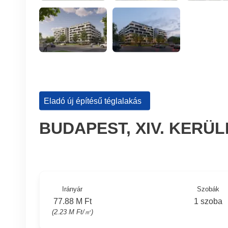
Eladó új építésű téglalakás
BUDAPEST, XIV. KERÜ
Irányár
Szobák
77.88 M Ft
1 szoba
(2.23 M Ft/㎡)