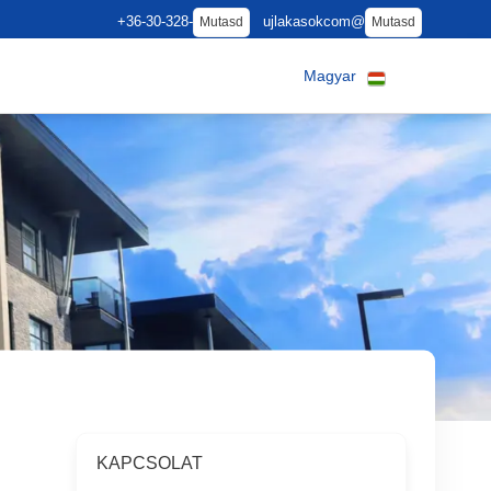
+36-30-328-
ujlakasokcom@
Mutasd
Mutasd
Magyar
KAPCSOLAT