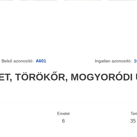
Belső azonosító:
A601
Ingatlan azonosító:
1
LET, TÖRÖKŐR, MOGYORÓDI 
Emelet
Ter
6
35