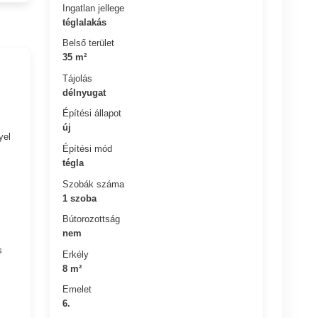
Ingatlan jellege
téglalakás
Belső terület
35 m²
Tájolás
délnyugat
Építési állapot
új
yel
Építési mód
tégla
Szobák száma
1 szoba
Bútorozottság
nem
s
Erkély
8 m²
Emelet
6.