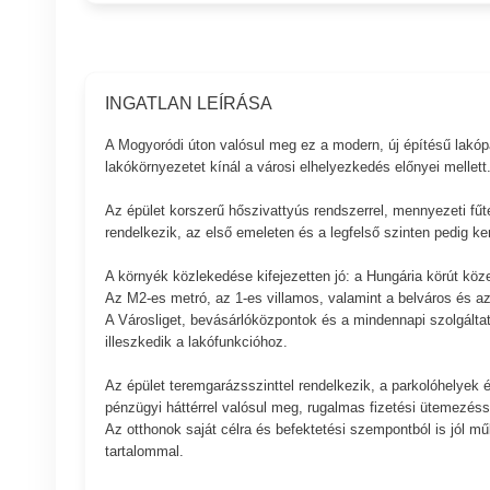
INGATLAN LEÍRÁSA
A Mogyoródi úton valósul meg ez a modern, új építésű lakópar
lakókörnyezetet kínál a városi elhelyezkedés előnyei mellett
Az épület korszerű hőszivattyús rendszerrel, mennyezeti fűt
rendelkezik, az első emeleten és a legfelső szinten pedig ker
A környék közlekedése kifejezetten jó: a Hungária körút köz
Az M2-es metró, az 1-es villamos, valamint a belváros és az
A Városliget, bevásárlóközpontok és a mindennapi szolgáltatás
illeszkedik a lakófunkcióhoz.
Az épület teremgarázsszinttel rendelkezik, a parkolóhelyek és
pénzügyi háttérrel valósul meg, rugalmas fizetési ütemezéss
Az otthonok saját célra és befektetési szempontból is jól mű
tartalommal.