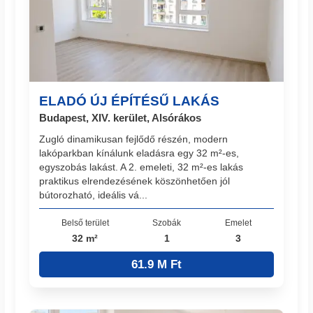
ELADÓ ÚJ ÉPÍTÉSŰ LAKÁS
Budapest, XIV. kerület, Alsórákos
Zugló dinamikusan fejlődő részén, modern
lakóparkban kínálunk eladásra egy 32 m²-es,
egyszobás lakást. A 2. emeleti, 32 m²-es lakás
praktikus elrendezésének köszönhetően jól
bútorozható, ideális vá...
Belső terület
Szobák
Emelet
32 m²
1
3
61.9 M Ft