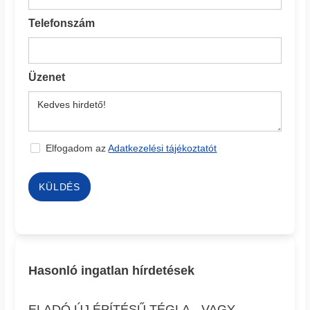
Telefonszám
Üzenet
Elfogadom az
Adatkezelési tájékoztatót
KÜLDÉS
Hasonló ingatlan hírdetések
ELADÓ ÚJ ÉPÍTÉSŰ TÉGLA-, VAGY