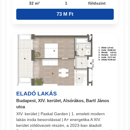
32 m²
1
földszint
73 M Ft
ELADÓ LAKÁS
Budapest, XIV. kerület, Alsórákos, Bartl János
utca
XIV. kerület | Paskal Garden | 1. emeleti modern
lakás iroda besorolással | A+ energetika A XIV.
kerület zöldövezeti részén, a 2023-ban átadott