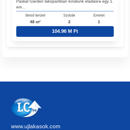
Paskal Garden lakóparkban kínálunk eladásra egy 1.
em...
Belső terület
Szobák
Emelet
48 m²
2
1
104.96 M Ft
www.ujlakasok.com