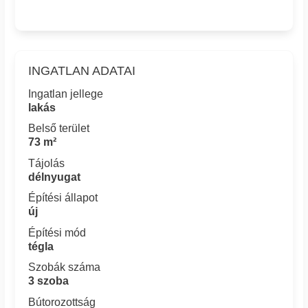
INGATLAN ADATAI
Ingatlan jellege
lakás
Belső terület
73 m²
Tájolás
délnyugat
Építési állapot
új
Építési mód
tégla
Szobák száma
3 szoba
Bútorozottság