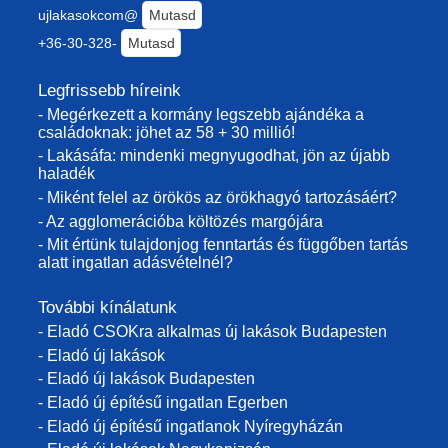
ujlakasokcom@
Mutasd
+36-30-328-
Mutasd
Legfrissebb híreink
- Megérkezett a kormány legszebb ajándéka a
családoknak: jöhet az 58 + 30 millió!
- Lakásáfa: mindenki megnyugodhat, jön az újabb
haladék
- Miként felel az örökös az örökhagyó tartozásáért?
- Az agglomerációba költözés margójára
- Mit értünk tulajdonjog fenntartás és függőben tartás
alatt ingatlan adásvételnél?
További kínálatunk
- Eladó CSOKra alkalmas új lakások Budapesten
- Eladó új lakások
- Eladó új lakások Budapesten
- Eladó új építésű ingatlan Egerben
- Eladó új építésű ingatlanok Nyíregyházán