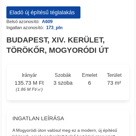
Eladó új építésű téglalakás
Belső azonosító:
A609
Ingatlan azonosító:
173_pln
BUDAPEST, XIV. KERÜLET,
TÖRÖKŐR, MOGYORÓDI ÚT
Irányár
Szobák
Emelet
Terület
135.73 M Ft
3 szoba
6
73 m²
(1.86 M Ft/㎡)
INGATLAN LEÍRÁSA
A Mogyoródi úton valósul meg ez a modern, új építésű