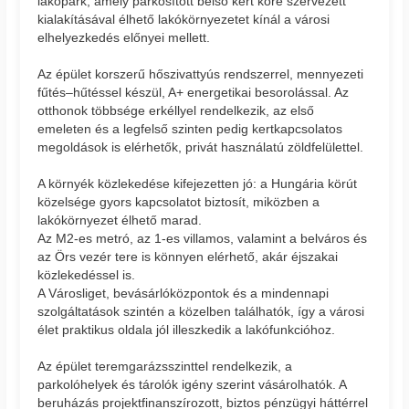
lakópark, amely parkosított belső kert köré szervezett
kialakításával élhető lakókörnyezetet kínál a városi
elhelyezkedés előnyei mellett.
Az épület korszerű hőszivattyús rendszerrel, mennyezeti
fűtés–hűtéssel készül, A+ energetikai besorolással. Az
otthonok többsége erkéllyel rendelkezik, az első
emeleten és a legfelső szinten pedig kertkapcsolatos
megoldások is elérhetők, privát használatú zöldfelülettel.
A környék közlekedése kifejezetten jó: a Hungária körút
közelsége gyors kapcsolatot biztosít, miközben a
lakókörnyezet élhető marad.
Az M2-es metró, az 1-es villamos, valamint a belváros és
az Örs vezér tere is könnyen elérhető, akár éjszakai
közlekedéssel is.
A Városliget, bevásárlóközpontok és a mindennapi
szolgáltatások szintén a közelben találhatók, így a városi
élet praktikus oldala jól illeszkedik a lakófunkcióhoz.
Az épület teremgarázsszinttel rendelkezik, a
parkolóhelyek és tárolók igény szerint vásárolhatók. A
beruházás projektfinanszírozott, biztos pénzügyi háttérrel