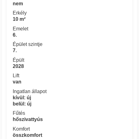
nem
Erkély
10 m²
Emelet
6.
Épület szintje
7.
Épült
2028
Lift
van
Ingatlan állapot
kívül: új
belül: új
Fűtés
hőszivattyús
Komfort
összkomfort