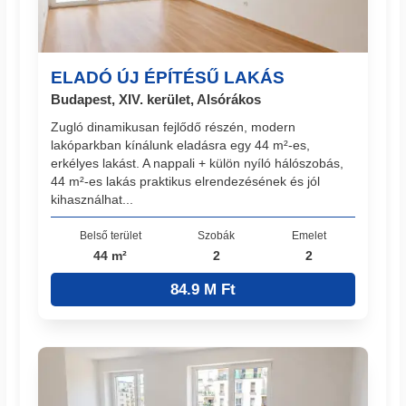
ELADÓ ÚJ ÉPÍTÉSŰ LAKÁS
Budapest, XIV. kerület, Alsórákos
Zugló dinamikusan fejlődő részén, modern
lakóparkban kínálunk eladásra egy 44 m²-es,
erkélyes lakást. A nappali + külön nyíló hálószobás,
44 m²-es lakás praktikus elrendezésének és jól
kihasználhat...
Belső terület
Szobák
Emelet
44 m²
2
2
84.9 M Ft