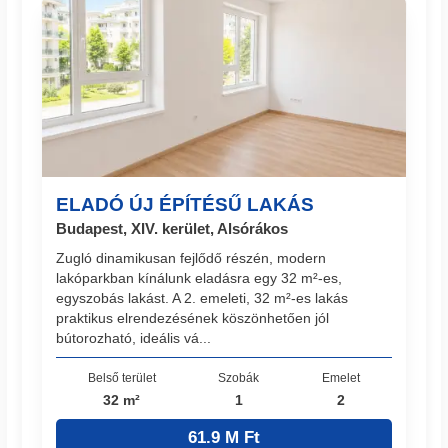
ELADÓ ÚJ ÉPÍTÉSŰ LAKÁS
Budapest, XIV. kerület, Alsórákos
Zugló dinamikusan fejlődő részén, modern
lakóparkban kínálunk eladásra egy 32 m²-es,
egyszobás lakást. A 2. emeleti, 32 m²-es lakás
praktikus elrendezésének köszönhetően jól
bútorozható, ideális vá...
Belső terület
Szobák
Emelet
32 m²
1
2
61.9 M Ft