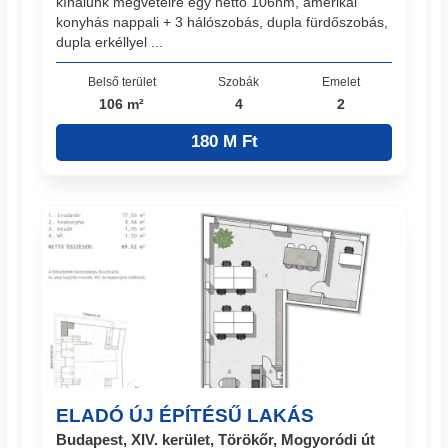
kínálunk megvételre egy nettó 106nm, amerikai
konyhás nappali + 3 hálószobás, dupla fürdőszobás,
dupla erkéllyel ...
Belső terület
Szobák
Emelet
106 m²
4
2
180 M Ft
ELADÓ ÚJ ÉPÍTÉSŰ LAKÁS
Budapest, XIV. kerület, Törökőr, Mogyoródi út