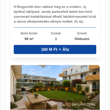
A Mogyoródi úton valósul meg ez a modern, új
építésű lakópark, amely parkosított belső kert köré
szervezett kialakításával élhető lakókörnyezetet kínál
a városi elhelyezkedés előnyei mellett. Az ép...
Belső terület
Szobák
Emelet
90 m²
1
földszint
160 M Ft + Áfa
LÁTVÁNYTERV