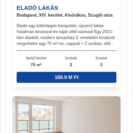
ELADÓ LAKÁS
Budapest, XIV. kerület, Alsórákos, Szugló utca
Eladó egy különleges hangulatú, újszerű lakás
hatalmas terasszal és saját zöld oázissal Egy 2021-
ben átadott, modern társasház 3. emeletén kínálunk
megvételre egy 75 m²-es, nappali + 2 szobás, déli...
Belső terület
Szobák
Emelet
75 m²
3
3
169.9 M Ft