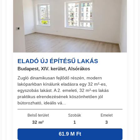
ELADÓ ÚJ ÉPÍTÉSŰ LAKÁS
Budapest, XIV. kerület, Alsórákos
Zugló dinamikusan fejlődő részén, modern
lakóparkban kínálunk eladásra egy 32 m²-es,
egyszobás lakást. A 2. emeleti, 32 m²-es lakás
praktikus elrendezésének köszönhetően jól
bútorozható, ideális vá...
Belső terület
Szobák
Emelet
32 m²
1
3
61.9 M Ft