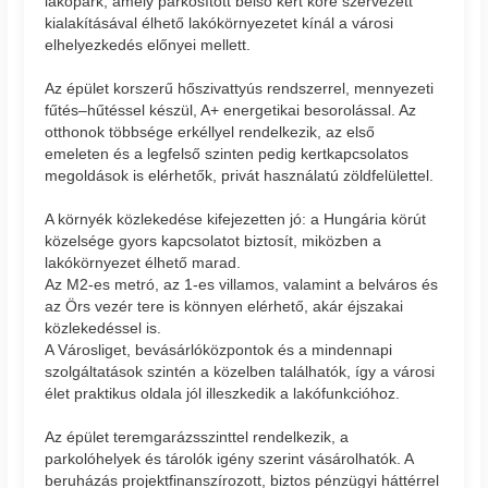
lakópark, amely parkosított belső kert köré szervezett
kialakításával élhető lakókörnyezetet kínál a városi
elhelyezkedés előnyei mellett.
Az épület korszerű hőszivattyús rendszerrel, mennyezeti
fűtés–hűtéssel készül, A+ energetikai besorolással. Az
otthonok többsége erkéllyel rendelkezik, az első
emeleten és a legfelső szinten pedig kertkapcsolatos
megoldások is elérhetők, privát használatú zöldfelülettel.
A környék közlekedése kifejezetten jó: a Hungária körút
közelsége gyors kapcsolatot biztosít, miközben a
lakókörnyezet élhető marad.
Az M2-es metró, az 1-es villamos, valamint a belváros és
az Örs vezér tere is könnyen elérhető, akár éjszakai
közlekedéssel is.
A Városliget, bevásárlóközpontok és a mindennapi
szolgáltatások szintén a közelben találhatók, így a városi
élet praktikus oldala jól illeszkedik a lakófunkcióhoz.
Az épület teremgarázsszinttel rendelkezik, a
parkolóhelyek és tárolók igény szerint vásárolhatók. A
beruházás projektfinanszírozott, biztos pénzügyi háttérrel