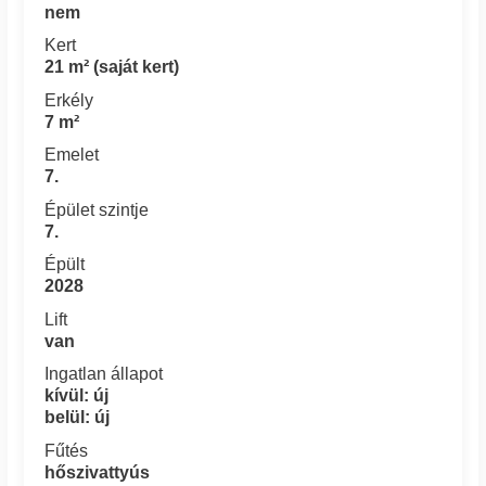
nem
Kert
21 m² (saját kert)
Erkély
7 m²
Emelet
7.
Épület szintje
7.
Épült
2028
Lift
van
Ingatlan állapot
kívül: új
belül: új
Fűtés
hőszivattyús