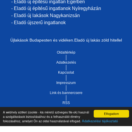
- Eladó új építésű ingatlan Egerben
- Eladó új építésű ingatlanok Nyíregyházán
- Eladó új lakások Nagykanizsán
- Eladó újszerű ingatlanok
Újlakások Budapesten és vidéken.Eladó új lakás zöld hitellel
Oldaltérkép
Adatkezelés
Kapcsolat
Impresszum
Link és bannercsere
RSS
A webhely sütiket (cookie - kis méretű szöveges file-ok) használ
Elfogadom
Vár-Köz Kft. - Ingatlan nyilvántartó, ügyviteli és
a szolgáltatások biztosításához és a felhasználói élmény
Copyright © 2021.
Adatkezelési tájékoztató
fokozásához, amelyet Ön az oldal használatával elfogad.
adminisztrációs szoftver