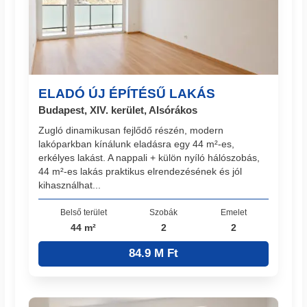
ELADÓ ÚJ ÉPÍTÉSŰ LAKÁS
Budapest, XIV. kerület, Alsórákos
Zugló dinamikusan fejlődő részén, modern
lakóparkban kínálunk eladásra egy 44 m²-es,
erkélyes lakást. A nappali + külön nyíló hálószobás,
44 m²-es lakás praktikus elrendezésének és jól
kihasználhat...
Belső terület
Szobák
Emelet
44 m²
2
2
84.9 M Ft