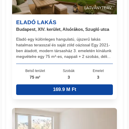
LÁTVÁNYTERV
ELADÓ LAKÁS
Budapest, XIV. kerület, Alsórákos, Szugló utca
Eladó egy különleges hangulatú, újszerű lakás
hatalmas terasszal és saját zöld oázissal Egy 2021-
ben átadott, modern társasház 3. emeletén kínálunk
megvételre egy 75 m²-es, nappali + 2 szobás, déli...
Belső terület
Szobák
Emelet
75 m²
3
3
169.9 M Ft