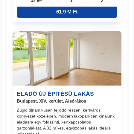
32 m²
1
2
61.9 M Ft
ELADÓ ÚJ ÉPÍTÉSŰ LAKÁS
Budapest, XIV. kerület, Alsórákos
Zugló dinamikusan fejlődő részén, kertvárosi
környezet közelében, modern lakóparkban kínálunk
eladásra egy földszinti, kertkapcsolatos
garzonlakást. A 32 m²-es, egyszobás lakás ideális
választás el...