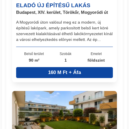
ELADÓ ÚJ ÉPÍTÉSŰ LAKÁS
Budapest, XIV. kerület, Törökőr, Mogyoródi út
A Mogyoródi úton valósul meg ez a modern, új
építésű lakópark, amely parkosított belső kert köré
szervezett kialakításával élhető lakókörnyezetet kínál
a városi elhelyezkedés előnyei mellett. Az ép...
Belső terület
Szobák
Emelet
90 m²
1
földszint
160 M Ft + Áfa