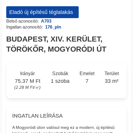
Eladó új építésű téglalakás
Belső azonosító:
A703
Ingatlan azonosító:
176_pln
BUDAPEST, XIV. KERÜLET,
TÖRÖKŐR, MOGYORÓDI ÚT
Irányár
Szobák
Emelet
Terület
75.37 M Ft
1 szoba
7
33 m²
(2.28 M Ft/㎡)
INGATLAN LEÍRÁSA
A Mogyoródi úton valósul meg ez a modern, új építésű