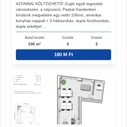
AZONNAL KÖLTÖZHETŐ! Zugló egyik legszebb
városrészén, a népszerű, Paskal Gardenben
kínálunk megvételre egy nettó 106nm, amerikai
konyhás nappali + 3 hálószobás, dupla fürdőszobás,
dupla erkéllyel ...
Belső terület
Szobák
Emelet
106 m²
4
2
180 M Ft