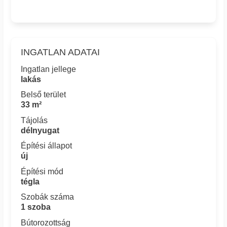
INGATLAN ADATAI
Ingatlan jellege
lakás
Belső terület
33 m²
Tájolás
délnyugat
Építési állapot
új
Építési mód
tégla
Szobák száma
1 szoba
Bútorozottság