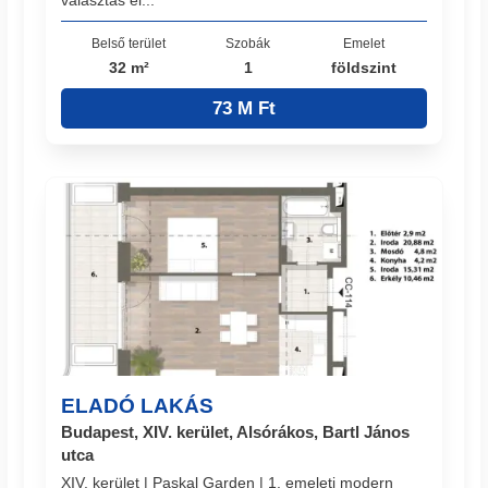
Belső terület
Szobák
Emelet
32 m²
1
földszint
73 M Ft
ELADÓ LAKÁS
Budapest, XIV. kerület, Alsórákos, Bartl János
utca
XIV. kerület | Paskal Garden | 1. emeleti modern