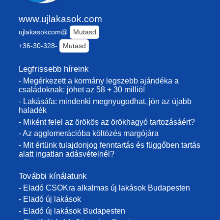
www.ujlakasok.com
ujlakasokcom@
Mutasd
+36-30-328-
Mutasd
Legfrissebb híreink
- Megérkezett a kormány legszebb ajándéka a
családoknak: jöhet az 58 + 30 millió!
- Lakásáfa: mindenki megnyugodhat, jön az újabb
haladék
- Miként felel az örökös az örökhagyó tartozásáért?
- Az agglomerációba költözés margójára
- Mit értünk tulajdonjog fenntartás és függőben tartás
alatt ingatlan adásvételnél?
További kínálatunk
- Eladó CSOKra alkalmas új lakások Budapesten
- Eladó új lakások
- Eladó új lakások Budapesten