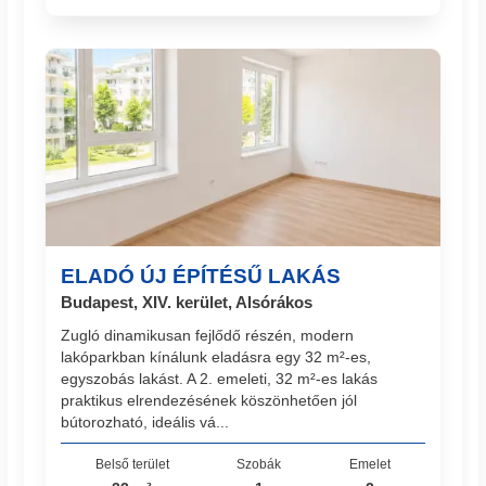
ELADÓ ÚJ ÉPÍTÉSŰ LAKÁS
Budapest, XIV. kerület, Alsórákos
Zugló dinamikusan fejlődő részén, modern
lakóparkban kínálunk eladásra egy 32 m²-es,
egyszobás lakást. A 2. emeleti, 32 m²-es lakás
praktikus elrendezésének köszönhetően jól
bútorozható, ideális vá...
Belső terület
Szobák
Emelet