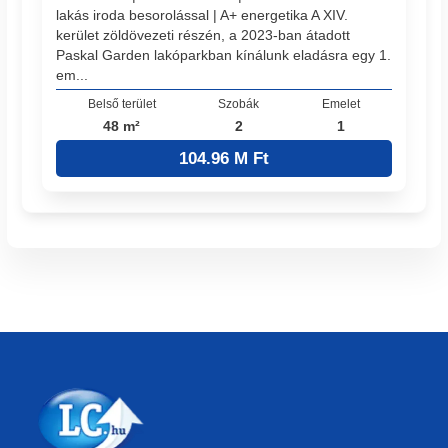
lakás iroda besorolással | A+ energetika A XIV.
kerület zöldövezeti részén, a 2023-ban átadott
Paskal Garden lakóparkban kínálunk eladásra egy 1.
em...
Belső terület
Szobák
Emelet
48 m²
2
1
104.96 M Ft