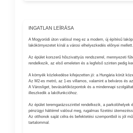
INGATLAN LEÍRÁSA
A Mogyoródi úton valósul meg ez a modern, új építésű lakópar
lakókörnyezetet kínál a városi elhelyezkedés előnyei mellett
Az épület korszerű hőszivattyús rendszerrel, mennyezeti fűt
rendelkezik, az első emeleten és a legfelső szinten pedig ker
A környék közlekedése kifejezetten jó: a Hungária körút köz
Az M2-es metró, az 1-es villamos, valamint a belváros és az
A Városliget, bevásárlóközpontok és a mindennapi szolgáltatás
illeszkedik a lakófunkcióhoz.
Az épület teremgarázsszinttel rendelkezik, a parkolóhelyek és
pénzügyi háttérrel valósul meg, rugalmas fizetési ütemezéss
Az otthonok saját célra és befektetési szempontból is jól mű
tartalommal.