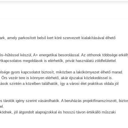
k, amely parkosított belső kert köré szervezett kialakításával élhető
.
és–hűtéssel készül, A+ energetikai besorolással. Az otthonok többsége erkéll
tkapcsolatos megoldások is elérhetők, privát használatú zöldfelülettel.
elsége gyors kapcsolatot biztosít, miközben a lakókörnyezet élhető marad.
 Örs vezér tere is könnyen elérhető, akár éjszakai közlekedéssel is.
ok szintén a közelben találhatók, így a városi élet praktikus oldala jól
 tárolók igény szerint vásárolhatók. A beruházás projektfinanszírozott, bizto
el.
ködnek, jól átgondolt alaprajzokkal és hosszú távon értékálló műszaki