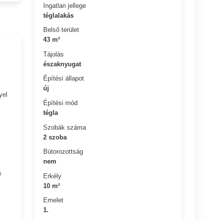
Ingatlan jellege
téglalakás
Belső terület
43 m²
Tájolás
északnyugat
Építési állapot
új
yel
Építési mód
tégla
Szobák száma
2 szoba
Bútorozottság
nem
s
Erkély
10 m²
Emelet
1.