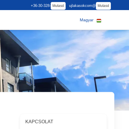
+36-30-328-
ujlakasokcom@
Mutasd
Mutasd
Magyar
KAPCSOLAT