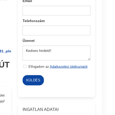
Email
Telefonszám
Üzenet
81_pln
ÚT
Elfogadom az
Adatkezelési tájékoztatót
KÜLDÉS
ület
 m²
INGATLAN ADATAI