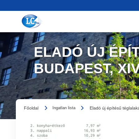
ELADÓ ÚJ ÉPÍ
BUDAPEST, XI
Főoldal
Eladó új építésű téglalak
Ingatlan lista