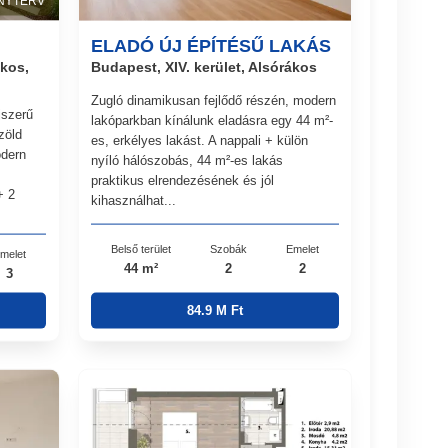
NYTERV
ELADÓ ÚJ ÉPÍTÉSŰ LAKÁS
ákos,
Budapest, XIV. kerület, Alsórákos
Zugló dinamikusan fejlődő részén, modern
jszerű
lakóparkban kínálunk eladásra egy 44 m²-
zöld
es, erkélyes lakást. A nappali + külön
odern
nyíló hálószobás, 44 m²-es lakás
praktikus elrendezésének és jól
+ 2
kihasználhat...
Belső terület
Szobák
Emelet
melet
44 m²
2
2
3
84.9 M Ft