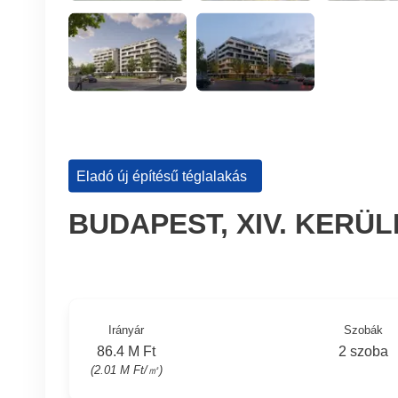
Eladó új építésű téglalakás
BUDAPEST, XIV. KERÜ
Irányár
Szobák
86.4 M Ft
2 szoba
(2.01 M Ft/㎡)