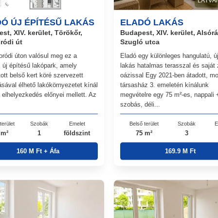
LÁTVÁ
Ó ÚJ ÉPÍTÉSŰ LAKÁS
ELADÓ LAKÁS
st, XIV. kerület, Törökőr,
Budapest, XIV. kerület, Alsór
ródi út
Szugló utca
ródi úton valósul meg ez a
Eladó egy különleges hangulatú, ú
 új építésű lakópark, amely
lakás hatalmas terasszal és saját 
ott belső kert köré szervezett
oázissal Egy 2021-ben átadott, m
ásával élhető lakókörnyezetet kínál
társasház 3. emeletén kínálunk
i elhelyezkedés előnyei mellett. Az
megvételre egy 75 m²-es, nappali 
szobás, déli...
terület
Szobák
Emelet
Belső terület
Szobák
E
 m²
1
földszint
75 m²
3
160 M Ft + Áfa
169.9 M Ft