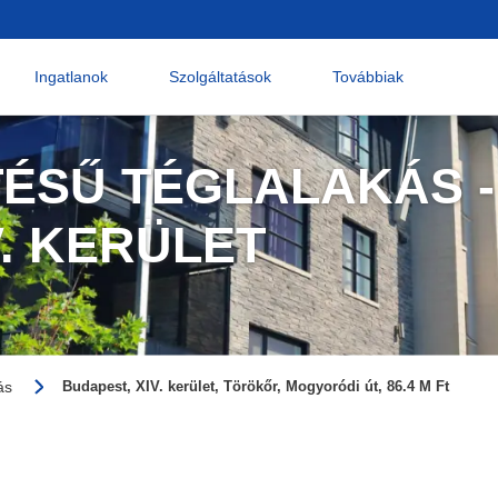
Ingatlanok
Szolgáltatások
Továbbiak
TÉSŰ TÉGLALAKÁS -
V. KERÜLET
ás
Budapest, XIV. kerület, Törökőr, Mogyoródi út, 86.4 M Ft