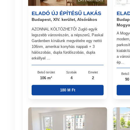
LÁTVÁNYTERV
ELADÓ ÚJ ÉPÍTÉSŰ LAKÁS
ELAD
Budapest, XIV. kerület, Alsórákos
Budape
Mogyo
AZONNAL KÖLTÖZHETŐ! Zugló egyik
A Mogyo
legszebb városrészén, a népszerű, Paskal
modern,
Gardenben kínálunk megvételre egy nettó
parkosít
106nm, amerikai konyhás nappali + 3
kialakít
hálószobás, dupla fürdőszobás, dupla
a város
erkéllyel ...
ép...
Belső terület
Szobák
Emelet
Belső 
106 m²
4
2
90
180 M Ft