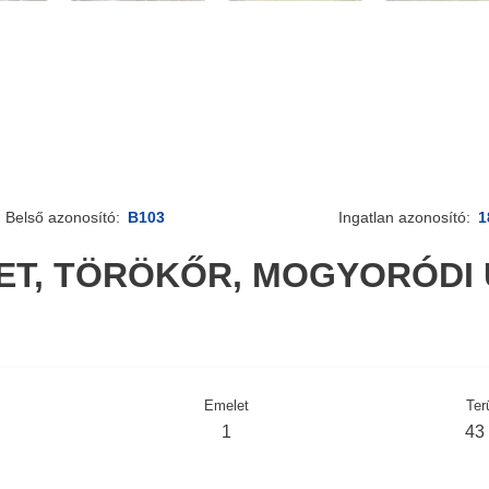
Belső azonosító:
B103
Ingatlan azonosító:
1
LET, TÖRÖKŐR, MOGYORÓDI 
Emelet
Ter
1
43