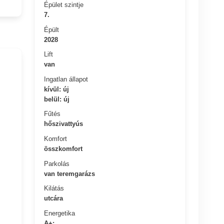
Épület szintje
7.
Épült
2028
Lift
van
Ingatlan állapot
kívül: új
belül: új
Fűtés
hőszivattyús
Komfort
összkomfort
Parkolás
van teremgarázs
Kilátás
utcára
Energetika
A+: