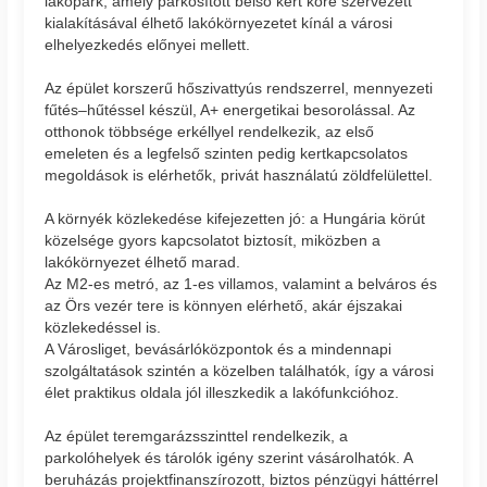
lakópark, amely parkosított belső kert köré szervezett
kialakításával élhető lakókörnyezetet kínál a városi
elhelyezkedés előnyei mellett.
Az épület korszerű hőszivattyús rendszerrel, mennyezeti
fűtés–hűtéssel készül, A+ energetikai besorolással. Az
otthonok többsége erkéllyel rendelkezik, az első
emeleten és a legfelső szinten pedig kertkapcsolatos
megoldások is elérhetők, privát használatú zöldfelülettel.
A környék közlekedése kifejezetten jó: a Hungária körút
közelsége gyors kapcsolatot biztosít, miközben a
lakókörnyezet élhető marad.
Az M2-es metró, az 1-es villamos, valamint a belváros és
az Örs vezér tere is könnyen elérhető, akár éjszakai
közlekedéssel is.
A Városliget, bevásárlóközpontok és a mindennapi
szolgáltatások szintén a közelben találhatók, így a városi
élet praktikus oldala jól illeszkedik a lakófunkcióhoz.
Az épület teremgarázsszinttel rendelkezik, a
parkolóhelyek és tárolók igény szerint vásárolhatók. A
beruházás projektfinanszírozott, biztos pénzügyi háttérrel