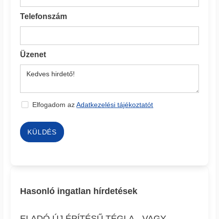
Telefonszám
Üzenet
Elfogadom az
Adatkezelési tájékoztatót
KÜLDÉS
Hasonló ingatlan hírdetések
ELADÓ ÚJ ÉPÍTÉSŰ TÉGLA-, VAGY