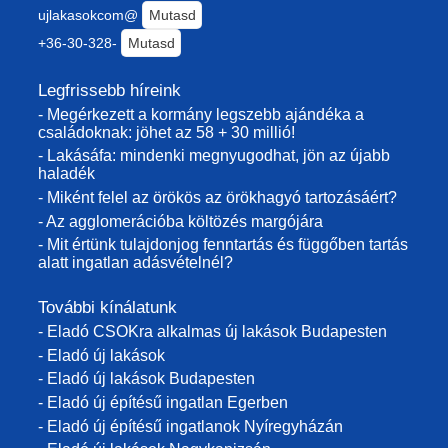
ujlakasokcom@
Mutasd
+36-30-328-
Mutasd
Legfrissebb híreink
- Megérkezett a kormány legszebb ajándéka a
családoknak: jöhet az 58 + 30 millió!
- Lakásáfa: mindenki megnyugodhat, jön az újabb
haladék
- Miként felel az örökös az örökhagyó tartozásáért?
- Az agglomerációba költözés margójára
- Mit értünk tulajdonjog fenntartás és függőben tartás
alatt ingatlan adásvételnél?
További kínálatunk
- Eladó CSOKra alkalmas új lakások Budapesten
- Eladó új lakások
- Eladó új lakások Budapesten
- Eladó új építésű ingatlan Egerben
- Eladó új építésű ingatlanok Nyíregyházán