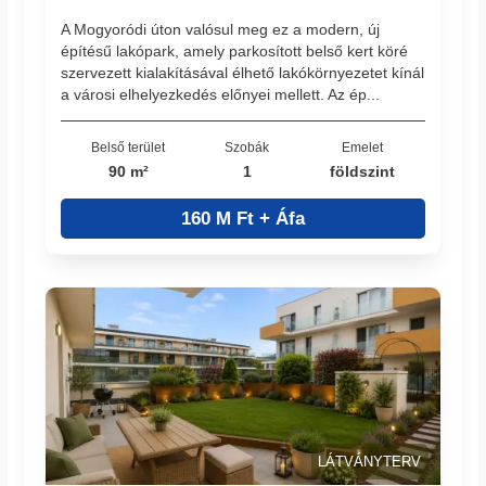
A Mogyoródi úton valósul meg ez a modern, új
építésű lakópark, amely parkosított belső kert köré
szervezett kialakításával élhető lakókörnyezetet kínál
a városi elhelyezkedés előnyei mellett. Az ép...
Belső terület
Szobák
Emelet
90 m²
1
földszint
160 M Ft + Áfa
LÁTVÁNYTERV