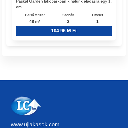
Paskal Garden lakóparkban kínálunk eladásra egy 1.
em...
Belső terület
Szobák
Emelet
48 m²
2
1
104.96 M Ft
www.ujlakasok.com