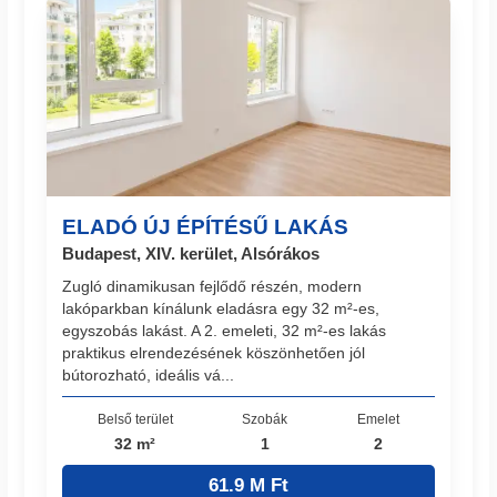
ELADÓ ÚJ ÉPÍTÉSŰ LAKÁS
Budapest, XIV. kerület, Alsórákos
Zugló dinamikusan fejlődő részén, modern
lakóparkban kínálunk eladásra egy 32 m²-es,
egyszobás lakást. A 2. emeleti, 32 m²-es lakás
praktikus elrendezésének köszönhetően jól
bútorozható, ideális vá...
Belső terület
Szobák
Emelet
32 m²
1
2
61.9 M Ft