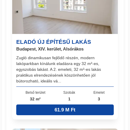
ELADÓ ÚJ ÉPÍTÉSŰ LAKÁS
Budapest, XIV. kerület, Alsórákos
Zugló dinamikusan fejlődő részén, modern
lakóparkban kínálunk eladásra egy 32 m²-es,
egyszobás lakást. A 2. emeleti, 32 m²-es lakás
praktikus elrendezésének köszönhetően jól
bútorozható, ideális vá...
Belső terület
Szobák
Emelet
32 m²
1
3
61.9 M Ft