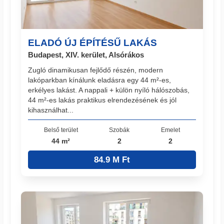
ELADÓ ÚJ ÉPÍTÉSŰ LAKÁS
Budapest, XIV. kerület, Alsórákos
Zugló dinamikusan fejlődő részén, modern
lakóparkban kínálunk eladásra egy 44 m²-es,
erkélyes lakást. A nappali + külön nyíló hálószobás,
44 m²-es lakás praktikus elrendezésének és jól
kihasználhat...
Belső terület
Szobák
Emelet
44 m²
2
2
84.9 M Ft