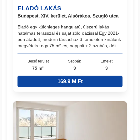
ELADÓ LAKÁS
Budapest, XIV. kerület, Alsórákos, Szugló utca
Eladó egy különleges hangulatú, újszerű lakás
hatalmas terasszal és saját zöld oázissal Egy 2021-
ben átadott, modern társasház 3. emeletén kínálunk
megvételre egy 75 m²-es, nappali + 2 szobás, déli...
Belső terület
Szobák
Emelet
75 m²
3
3
169.9 M Ft