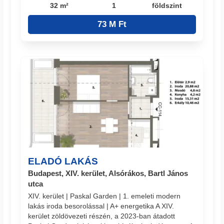
32 m²
1
földszint
73 M Ft
ELADÓ LAKÁS
Budapest, XIV. kerület, Alsórákos, Bartl János
utca
XIV. kerület | Paskal Garden | 1. emeleti modern
lakás iroda besorolással | A+ energetika A XIV.
kerület zöldövezeti részén, a 2023-ban átadott