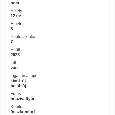
nem
Erkély
12 m²
Emelet
5.
Épület szintje
7.
Épült
2028
Lift
van
Ingatlan állapot
kívül: új
belül: új
Fűtés
hőszivattyús
Komfort
összkomfort