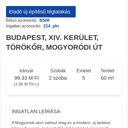
Eladó új építésű téglalakás
Belső azonosító:
B508
Ingatlan azonosító:
214_pln
BUDAPEST, XIV. KERÜLET,
TÖRÖKŐR, MOGYORÓDI ÚT
Irányár
Szobák
Emelet
Terület
99.33 M Ft
2 szoba
5
60 m²
(1.66 M Ft/㎡)
INGATLAN LEÍRÁSA
A Mogyoródi úton valósul meg ez a modern, új építésű