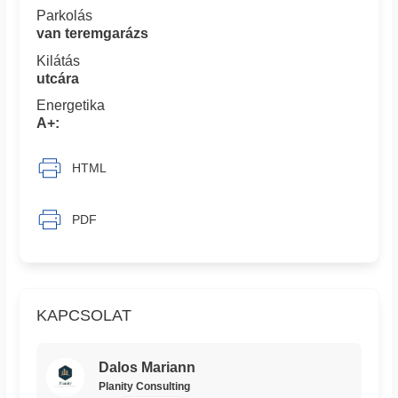
Parkolás
van teremgarázs
Kilátás
utcára
Energetika
A+:
HTML
PDF
KAPCSOLAT
Dalos Mariann
Planity Consulting