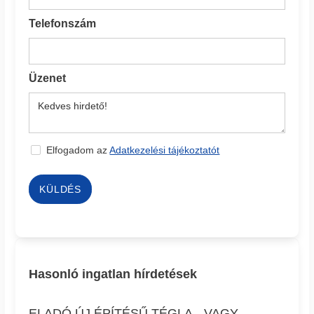
Telefonszám
Üzenet
Elfogadom az
Adatkezelési tájékoztatót
KÜLDÉS
Hasonló ingatlan hírdetések
ELADÓ ÚJ ÉPÍTÉSŰ TÉGLA-, VAGY