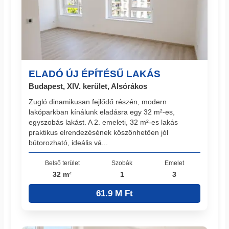
ELADÓ ÚJ ÉPÍTÉSŰ LAKÁS
Budapest, XIV. kerület, Alsórákos
Zugló dinamikusan fejlődő részén, modern
lakóparkban kínálunk eladásra egy 32 m²-es,
egyszobás lakást. A 2. emeleti, 32 m²-es lakás
praktikus elrendezésének köszönhetően jól
bútorozható, ideális vá...
Belső terület
Szobák
Emelet
32 m²
1
3
61.9 M Ft