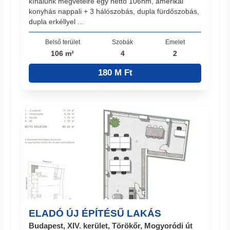
kínálunk megvételre egy nettó 106nm, amerikai
konyhás nappali + 3 hálószobás, dupla fürdőszobás,
dupla erkéllyel ...
Belső terület
Szobák
Emelet
106 m²
4
2
180 M Ft
ELADÓ ÚJ ÉPÍTÉSŰ LAKÁS
Budapest, XIV. kerület, Törökőr, Mogyoródi út