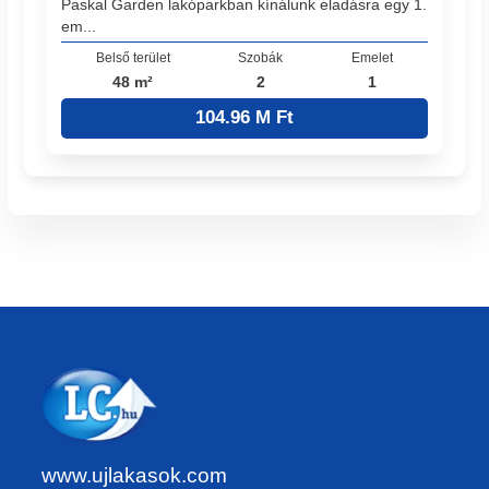
Paskal Garden lakóparkban kínálunk eladásra egy 1.
em...
Belső terület
Szobák
Emelet
48 m²
2
1
104.96 M Ft
www.ujlakasok.com