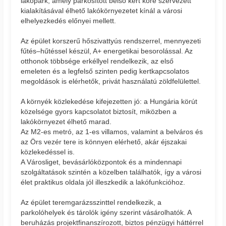
lakópark, amely parkosított belső kert köré szervezett
kialakításával élhető lakókörnyezetet kínál a városi
elhelyezkedés előnyei mellett.
Az épület korszerű hőszivattyús rendszerrel, mennyezeti
fűtés–hűtéssel készül, A+ energetikai besorolással. Az
otthonok többsége erkéllyel rendelkezik, az első
emeleten és a legfelső szinten pedig kertkapcsolatos
megoldások is elérhetők, privát használatú zöldfelülettel.
A környék közlekedése kifejezetten jó: a Hungária körút
közelsége gyors kapcsolatot biztosít, miközben a
lakókörnyezet élhető marad.
Az M2-es metró, az 1-es villamos, valamint a belváros és
az Örs vezér tere is könnyen elérhető, akár éjszakai
közlekedéssel is.
A Városliget, bevásárlóközpontok és a mindennapi
szolgáltatások szintén a közelben találhatók, így a városi
élet praktikus oldala jól illeszkedik a lakófunkcióhoz.
Az épület teremgarázsszinttel rendelkezik, a
parkolóhelyek és tárolók igény szerint vásárolhatók. A
beruházás projektfinanszírozott, biztos pénzügyi háttérrel