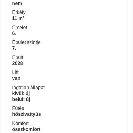
nem
Erkély
11 m²
Emelet
6.
Épület szintje
7.
Épült
2028
Lift
van
Ingatlan állapot
kívül: új
belül: új
Fűtés
hőszivattyús
Komfort
összkomfort