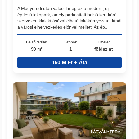
A Mogyoródi úton valósul meg ez a modern, új
építésű lakópark, amely parkosított belső kert köré
szervezett kialakításával élhető lakókörnyezetet kínál
a városi elhelyezkedés előnyei mellett. Az ép...
Belső terület
Szobák
Emelet
90 m²
1
földszint
160 M Ft + Áfa
LÁTVÁNYTERV