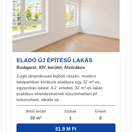
ELADÓ ÚJ ÉPÍTÉSŰ LAKÁS
Budapest, XIV. kerület, Alsórákos
Zugló dinamikusan fejlődő részén, modern
lakóparkban kínálunk eladásra egy 32 m²-es,
egyszobás lakást. A 2. emeleti, 32 m²-es lakás
praktikus elrendezésének köszönhetően jól
bútorozható, ideális vá...
Belső terület
Szobák
Emelet
32 m²
1
2
61.9 M Ft