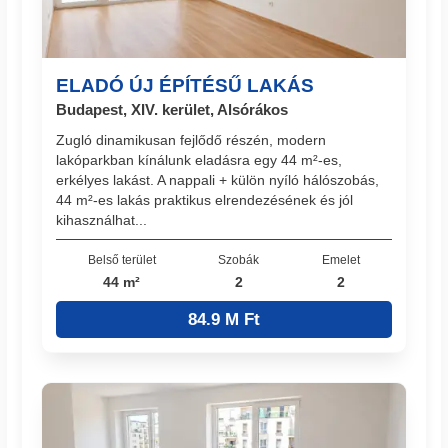
ELADÓ ÚJ ÉPÍTÉSŰ LAKÁS
Budapest, XIV. kerület, Alsórákos
Zugló dinamikusan fejlődő részén, modern
lakóparkban kínálunk eladásra egy 44 m²-es,
erkélyes lakást. A nappali + külön nyíló hálószobás,
44 m²-es lakás praktikus elrendezésének és jól
kihasználhat...
Belső terület
Szobák
Emelet
44 m²
2
2
84.9 M Ft