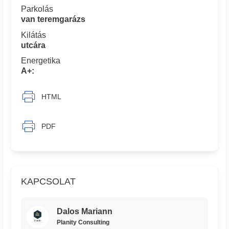
Parkolás
van teremgarázs
Kilátás
utcára
Energetika
A+:
HTML
PDF
KAPCSOLAT
Dalos Mariann
Planity Consulting