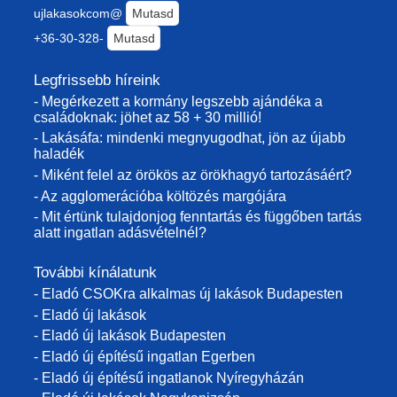
ujlakasokcom@
Mutasd
+36-30-328-
Mutasd
Legfrissebb híreink
- Megérkezett a kormány legszebb ajándéka a
családoknak: jöhet az 58 + 30 millió!
- Lakásáfa: mindenki megnyugodhat, jön az újabb
haladék
- Miként felel az örökös az örökhagyó tartozásáért?
- Az agglomerációba költözés margójára
- Mit értünk tulajdonjog fenntartás és függőben tartás
alatt ingatlan adásvételnél?
További kínálatunk
- Eladó CSOKra alkalmas új lakások Budapesten
- Eladó új lakások
- Eladó új lakások Budapesten
- Eladó új építésű ingatlan Egerben
- Eladó új építésű ingatlanok Nyíregyházán