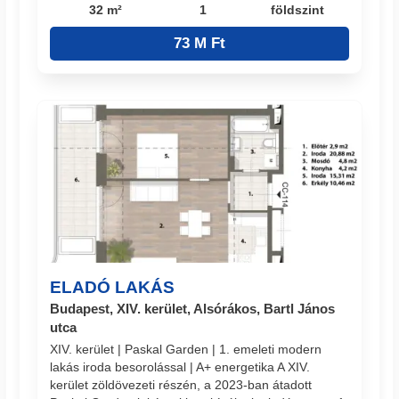
32 m²
1
földszint
73 M Ft
ELADÓ LAKÁS
Budapest, XIV. kerület, Alsórákos, Bartl János
utca
XIV. kerület | Paskal Garden | 1. emeleti modern
lakás iroda besorolással | A+ energetika A XIV.
kerület zöldövezeti részén, a 2023-ban átadott