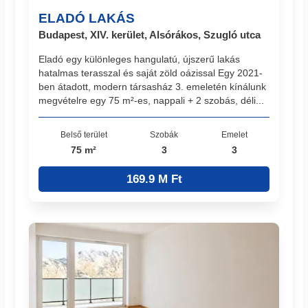
ELADÓ LAKÁS
Budapest, XIV. kerület, Alsórákos, Szugló utca
Eladó egy különleges hangulatú, újszerű lakás
hatalmas terasszal és saját zöld oázissal Egy 2021-
ben átadott, modern társasház 3. emeletén kínálunk
megvételre egy 75 m²-es, nappali + 2 szobás, déli...
Belső terület
Szobák
Emelet
75 m²
3
3
169.9 M Ft