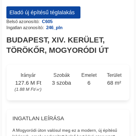
Eladó új építésű téglalakás
Belső azonosító:
C605
Ingatlan azonosító:
246_pln
BUDAPEST, XIV. KERÜLET,
TÖRÖKŐR, MOGYORÓDI ÚT
Irányár
Szobák
Emelet
Terület
127.6 M Ft
3 szoba
6
68 m²
(1.88 M Ft/㎡)
INGATLAN LEÍRÁSA
A Mogyoródi úton valósul meg ez a modern, új építésű