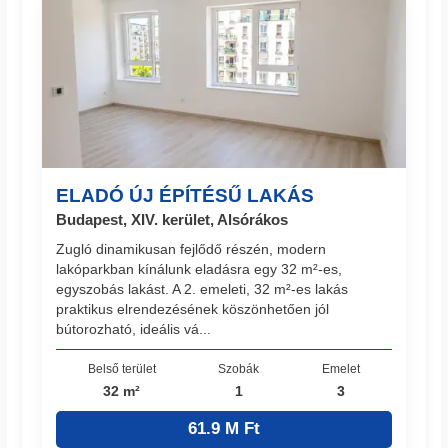
ELADÓ ÚJ ÉPÍTÉSŰ LAKÁS
Budapest, XIV. kerület, Alsórákos
Zugló dinamikusan fejlődő részén, modern
lakóparkban kínálunk eladásra egy 32 m²-es,
egyszobás lakást. A 2. emeleti, 32 m²-es lakás
praktikus elrendezésének köszönhetően jól
bútorozható, ideális vá...
Belső terület
Szobák
Emelet
32 m²
1
3
61.9 M Ft