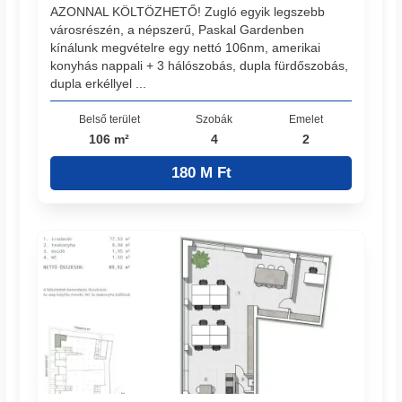
AZONNAL KÖLTÖZHETŐ! Zugló egyik legszebb
városrészén, a népszerű, Paskal Gardenben
kínálunk megvételre egy nettó 106nm, amerikai
konyhás nappali + 3 hálószobás, dupla fürdőszobás,
dupla erkéllyel ...
Belső terület
Szobák
Emelet
106 m²
4
2
180 M Ft