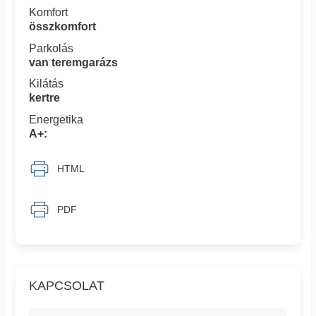
Komfort
összkomfort
Parkolás
van teremgarázs
Kilátás
kertre
Energetika
A+:
HTML
PDF
KAPCSOLAT