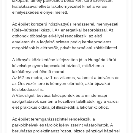
lakópark, amely parkosított belső kert köré szervezett
kialakításával élhető lakókörnyezetet kínál a városi
elhelyezkedés előnyei mellett.
Az épület korszerű hőszivattyús rendszerrel, mennyezeti
fűtés–hűtéssel készül, A+ energetikai besorolással. Az
otthonok többsége erkéllyel rendelkezik, az első
emeleten és a legfelső szinten pedig kertkapcsolatos
megoldások is elérhetők, privát használatú zöldfelülettel.
A környék közlekedése kifejezetten jó: a Hungária körút
közelsége gyors kapcsolatot biztosít, miközben a
lakókörnyezet élhető marad.
Az M2-es metró, az 1-es villamos, valamint a belváros és
az Örs vezér tere is könnyen elérhető, akár éjszakai
közlekedéssel is.
A Városliget, bevásárlóközpontok és a mindennapi
szolgáltatások szintén a közelben találhatók, így a városi
élet praktikus oldala jól illeszkedik a lakófunkcióhoz.
Az épület teremgarázsszinttel rendelkezik, a
parkolóhelyek és tárolók igény szerint vásárolhatók. A
beruházás projektfinanszírozott, biztos pénzügyi háttérrel