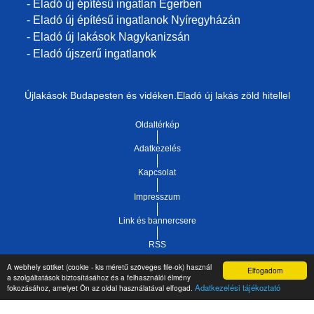
- Eladó új építésű ingatlan Egerben
- Eladó új építésű ingatlanok Nyíregyházán
- Eladó új lakások Nagykanizsán
- Eladó újszerű ingatlanok
Újlakások Budapesten és vidéken.Eladó új lakás zöld hitellel
Oldaltérkép
Adatkezelés
Kapcsolat
Impresszum
Link és bannercsere
RSS
A webhely sütiket (cookie - kis méretű szöveges file-ok) használ
Elfogadom
Vár-Köz Kft. - Ingatlan nyilvántartó, ügyviteli és
a szolgáltatások biztosításához és a felhasználói élmény
Copyright © 2021.
Adatkezelési tájékoztató
fokozásához, amelyet Ön az oldal használatával elfogad.
adminisztrációs szoftver