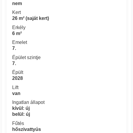
nem
Kert
26 m² (saját kert)
Erkély
6 m²
Emelet
7.
Épület szintje
7.
Épült
2028
Lift
van
Ingatlan állapot
kívül: új
belül: új
Fűtés
hőszivattyús