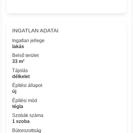
INGATLAN ADATAI
Ingatlan jellege
lakás
Belső terület
33 m²
Tájolás
délkelet
Építési állapot
új
Építési mód
tégla
Szobák száma
1 szoba
Bútorozottság