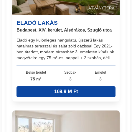
LÁTVÁNYTERV
ELADÓ LAKÁS
Budapest, XIV. kerület, Alsórákos, Szugló utca
Eladó egy különleges hangulatú, újszerű lakás
hatalmas terasszal és saját zöld oázissal Egy 2021-
ben átadott, modern társasház 3. emeletén kínálunk
megvételre egy 75 m²-es, nappali + 2 szobás, déli...
Belső terület
Szobák
Emelet
75 m²
3
3
169.9 M Ft