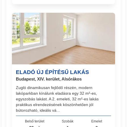
ELADÓ ÚJ ÉPÍTÉSŰ LAKÁS
Budapest, XIV. kerület, Alsórákos
Zugló dinamikusan fejlődő részén, modern
lakóparkban kínálunk eladásra egy 32 m²-es,
egyszobás lakást. A 2. emeleti, 32 m²-es lakás
praktikus elrendezésének köszönhetően jól
bútorozható, ideális vá...
Belső terület
Szobák
Emelet