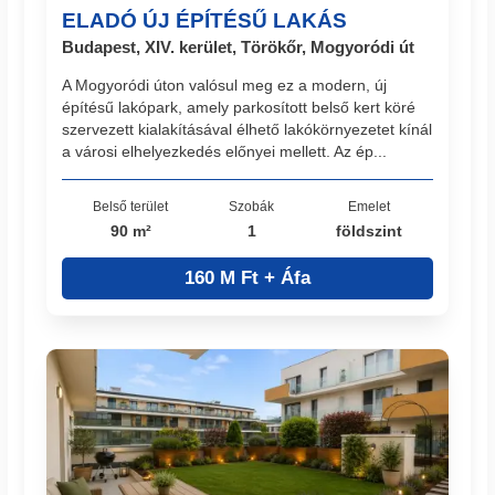
ELADÓ ÚJ ÉPÍTÉSŰ LAKÁS
Budapest, XIV. kerület, Törökőr, Mogyoródi út
A Mogyoródi úton valósul meg ez a modern, új
építésű lakópark, amely parkosított belső kert köré
szervezett kialakításával élhető lakókörnyezetet kínál
a városi elhelyezkedés előnyei mellett. Az ép...
Belső terület
Szobák
Emelet
90 m²
1
földszint
160 M Ft + Áfa