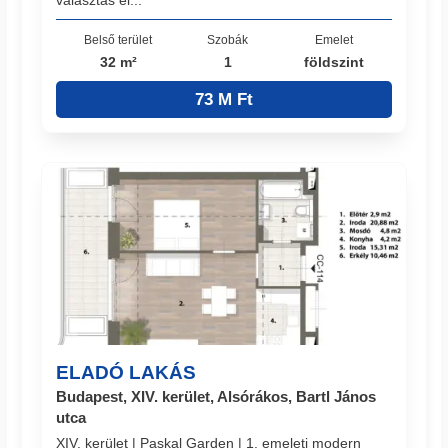
Belső terület
Szobák
Emelet
32 m²
1
földszint
73 M Ft
ELADÓ LAKÁS
Budapest, XIV. kerület, Alsórákos, Bartl János
utca
XIV. kerület | Paskal Garden | 1. emeleti modern