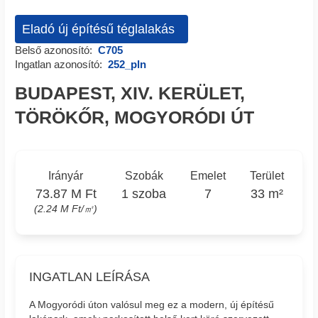
Eladó új építésű téglalakás
Belső azonosító:
C705
Ingatlan azonosító:
252_pln
BUDAPEST, XIV. KERÜLET,
TÖRÖKŐR, MOGYORÓDI ÚT
Irányár
Szobák
Emelet
Terület
73.87 M Ft
1 szoba
7
33 m²
(2.24 M Ft/㎡)
INGATLAN LEÍRÁSA
A Mogyoródi úton valósul meg ez a modern, új építésű