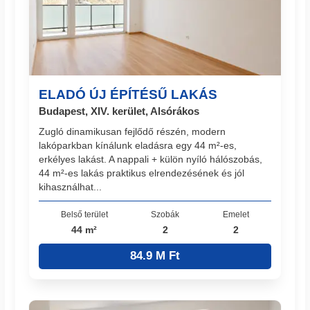
ELADÓ ÚJ ÉPÍTÉSŰ LAKÁS
Budapest, XIV. kerület, Alsórákos
Zugló dinamikusan fejlődő részén, modern
lakóparkban kínálunk eladásra egy 44 m²-es,
erkélyes lakást. A nappali + külön nyíló hálószobás,
44 m²-es lakás praktikus elrendezésének és jól
kihasználhat...
Belső terület
Szobák
Emelet
44 m²
2
2
84.9 M Ft