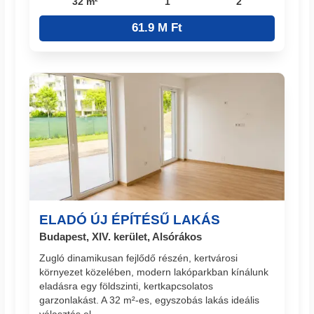
32 m²
1
2
61.9 M Ft
ELADÓ ÚJ ÉPÍTÉSŰ LAKÁS
Budapest, XIV. kerület, Alsórákos
Zugló dinamikusan fejlődő részén, kertvárosi
környezet közelében, modern lakóparkban kínálunk
eladásra egy földszinti, kertkapcsolatos
garzonlakást. A 32 m²-es, egyszobás lakás ideális
választás el...