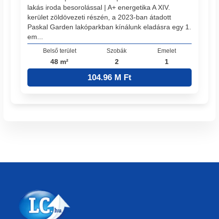
lakás iroda besorolással | A+ energetika A XIV.
kerület zöldövezeti részén, a 2023-ban átadott
Paskal Garden lakóparkban kínálunk eladásra egy 1.
em...
Belső terület
Szobák
Emelet
48 m²
2
1
104.96 M Ft