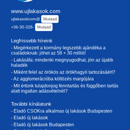
www.ujlakasok.com
ujlakasokcom@
Mutasd
+36-30-328-
Mutasd
Legfrissebb híreink
- Megérkezett a kormány legszebb ajándéka a
családoknak: jöhet az 58 + 30 millió!
- Lakásáfa: mindenki megnyugodhat, jön az újabb
haladék
- Miként felel az örökös az örökhagyó tartozásáért?
- Az agglomerációba költözés margójára
- Mit értünk tulajdonjog fenntartás és függőben tartás
alatt ingatlan adásvételnél?
További kínálatunk
- Eladó CSOKra alkalmas új lakások Budapesten
- Eladó új lakások
- Eladó új lakások Budapesten