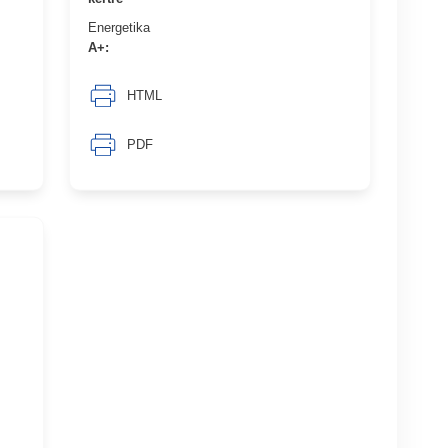
Energetika
A+:
HTML
PDF