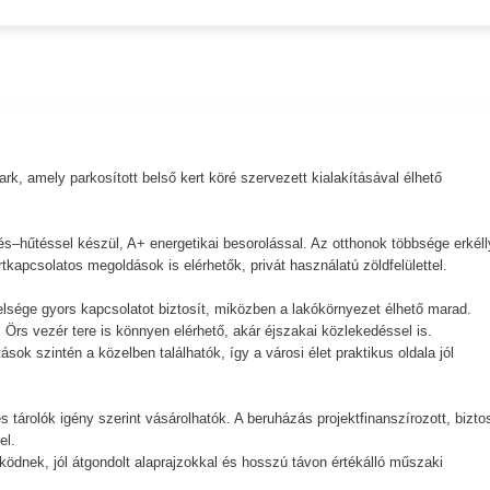
k, amely parkosított belső kert köré szervezett kialakításával élhető
.
és–hűtéssel készül, A+ energetikai besorolással. Az otthonok többsége erkéll
tkapcsolatos megoldások is elérhetők, privát használatú zöldfelülettel.
elsége gyors kapcsolatot biztosít, miközben a lakókörnyezet élhető marad.
 Örs vezér tere is könnyen elérhető, akár éjszakai közlekedéssel is.
ok szintén a közelben találhatók, így a városi élet praktikus oldala jól
 tárolók igény szerint vásárolhatók. A beruházás projektfinanszírozott, bizto
el.
ködnek, jól átgondolt alaprajzokkal és hosszú távon értékálló műszaki