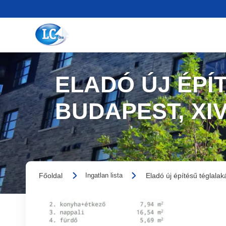
ELADÓ ÚJ ÉPÍ
BUDAPEST, XI
Főoldal
Eladó új építésű téglalak
Ingatlan lista