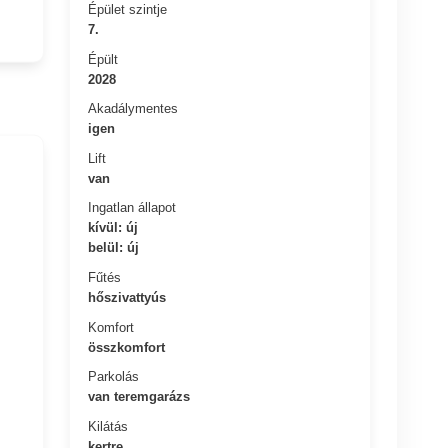
Épület szintje
7.
Épült
2028
Akadálymentes
igen
Lift
van
Ingatlan állapot
kívül: új
belül: új
Fűtés
hőszivattyús
Komfort
összkomfort
Parkolás
van teremgarázs
Kilátás
kertre