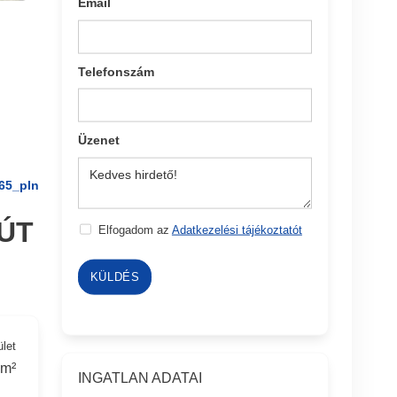
Email
Telefonszám
Üzenet
65_pln
ÚT
Elfogadom az
Adatkezelési tájékoztatót
KÜLDÉS
ület
 m²
INGATLAN ADATAI