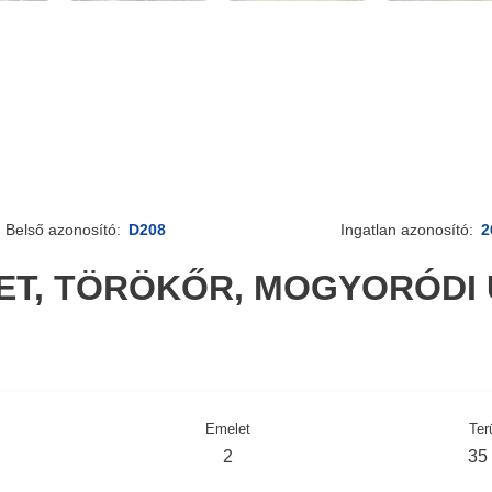
Belső azonosító:
D208
Ingatlan azonosító:
2
LET, TÖRÖKŐR, MOGYORÓDI 
Emelet
Ter
2
35