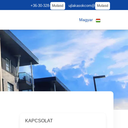
+36-30-328-
ujlakasokcom@
Mutasd
Mutasd
Magyar
KAPCSOLAT