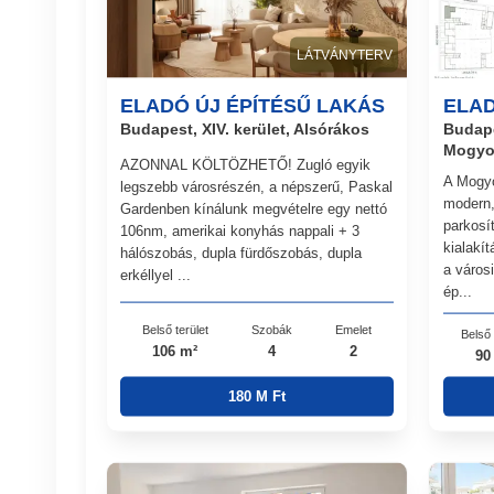
LÁTVÁNYTERV
ELADÓ ÚJ ÉPÍTÉSŰ LAKÁS
ELAD
Budapest, XIV. kerület, Alsórákos
Budape
Mogyo
AZONNAL KÖLTÖZHETŐ! Zugló egyik
A Mogyo
legszebb városrészén, a népszerű, Paskal
modern,
Gardenben kínálunk megvételre egy nettó
parkosít
106nm, amerikai konyhás nappali + 3
kialakít
hálószobás, dupla fürdőszobás, dupla
a város
erkéllyel ...
ép...
Belső terület
Szobák
Emelet
Belső 
106 m²
4
2
90
180 M Ft