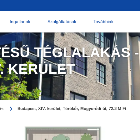
Ingatlanok
Szolgáltatások
Továbbiak
TÉSŰ TÉGLALAKÁS -
V. KERÜLET
ás
Budapest, XIV. kerület, Törökőr, Mogyoródi út, 72.3 M Ft