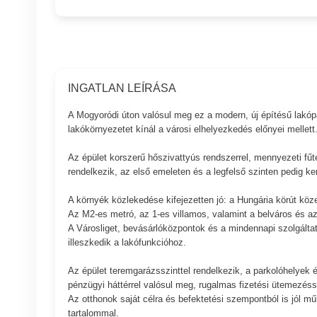
INGATLAN LEÍRÁSA
A Mogyoródi úton valósul meg ez a modern, új építésű lakópar
lakókörnyezetet kínál a városi elhelyezkedés előnyei mellett
Az épület korszerű hőszivattyús rendszerrel, mennyezeti fűt
rendelkezik, az első emeleten és a legfelső szinten pedig ker
A környék közlekedése kifejezetten jó: a Hungária körút köz
Az M2-es metró, az 1-es villamos, valamint a belváros és az
A Városliget, bevásárlóközpontok és a mindennapi szolgáltatás
illeszkedik a lakófunkcióhoz.
Az épület teremgarázsszinttel rendelkezik, a parkolóhelyek és
pénzügyi háttérrel valósul meg, rugalmas fizetési ütemezéss
Az otthonok saját célra és befektetési szempontból is jól mű
tartalommal.