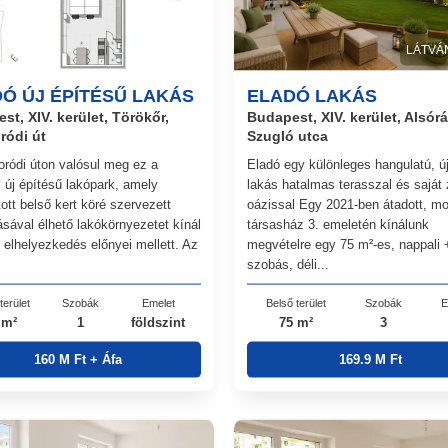
LÁTVÁ
Ó ÚJ ÉPÍTÉSŰ LAKÁS
ELADÓ LAKÁS
st, XIV. kerület, Törökőr,
Budapest, XIV. kerület, Alsór
ródi út
Szugló utca
ródi úton valósul meg ez a
Eladó egy különleges hangulatú, ú
 új építésű lakópark, amely
lakás hatalmas terasszal és saját 
ott belső kert köré szervezett
oázissal Egy 2021-ben átadott, m
ásával élhető lakókörnyezetet kínál
társasház 3. emeletén kínálunk
i elhelyezkedés előnyei mellett. Az
megvételre egy 75 m²-es, nappali 
szobás, déli...
terület
Szobák
Emelet
Belső terület
Szobák
E
 m²
1
földszint
75 m²
3
160 M Ft + Áfa
169.9 M Ft