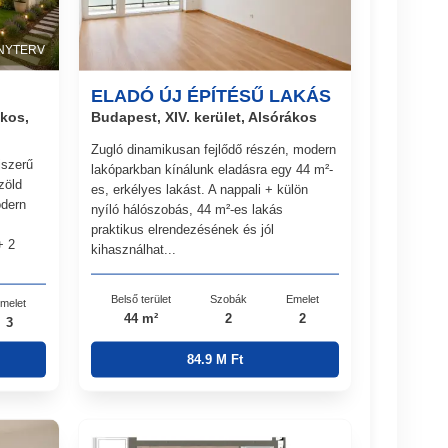
NYTERV
ELADÓ ÚJ ÉPÍTÉSŰ LAKÁS
ákos,
Budapest, XIV. kerület, Alsórákos
Zugló dinamikusan fejlődő részén, modern
jszerű
lakóparkban kínálunk eladásra egy 44 m²-
zöld
es, erkélyes lakást. A nappali + külön
odern
nyíló hálószobás, 44 m²-es lakás
praktikus elrendezésének és jól
+ 2
kihasználhat...
Belső terület
Szobák
Emelet
melet
44 m²
2
2
3
84.9 M Ft