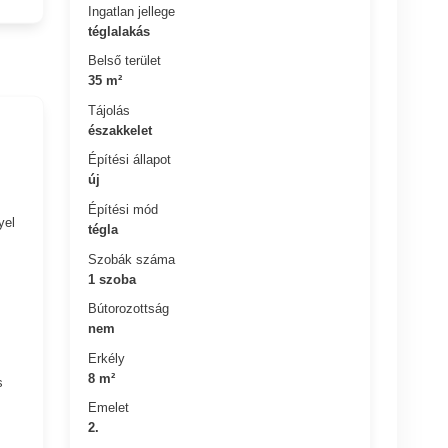
Ingatlan jellege
téglalakás
Belső terület
35 m²
Tájolás
északkelet
Építési állapot
új
Építési mód
yel
tégla
Szobák száma
1 szoba
Bútorozottság
nem
Erkély
8 m²
s
Emelet
2.