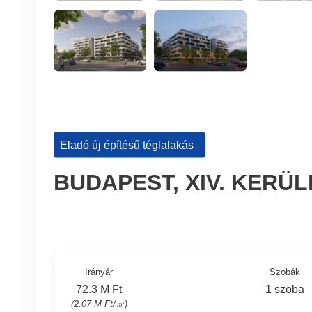
Eladó új építésű téglalakás
BUDAPEST, XIV. KERÜ
Irányár
Szobák
72.3 M Ft
1 szoba
(2.07 M Ft/㎡)