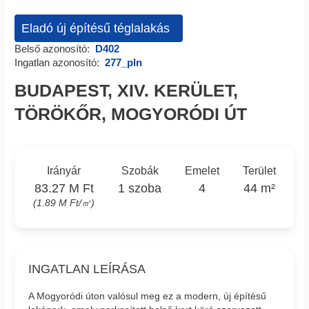
Eladó új építésű téglalakás
Belső azonosító:
D402
Ingatlan azonosító:
277_pln
BUDAPEST, XIV. KERÜLET,
TÖRÖKŐR, MOGYORÓDI ÚT
Irányár
Szobák
Emelet
Terület
83.27 M Ft
1 szoba
4
44 m²
(1.89 M Ft/㎡)
INGATLAN LEÍRÁSA
A Mogyoródi úton valósul meg ez a modern, új építésű