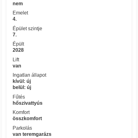
nem
Emelet
4.
Épület szintje
7.
Épült
2028
Lift
van
Ingatlan állapot
kívül: új
belül: új
Fűtés
hőszivattyús
Komfort
összkomfort
Parkolás
van teremgarázs