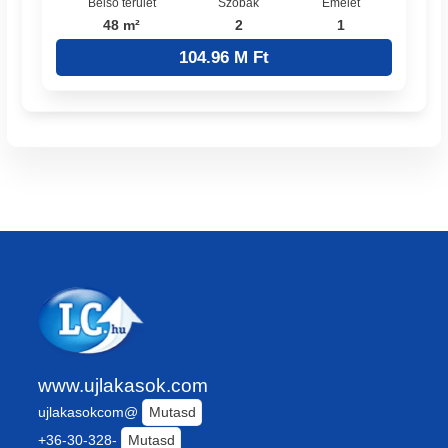
Belső terület
Szobák
Emelet
48 m²
2
1
104.96 M Ft
www.ujlakasok.com
ujlakasokcom@
Mutasd
+36-30-328-
Mutasd