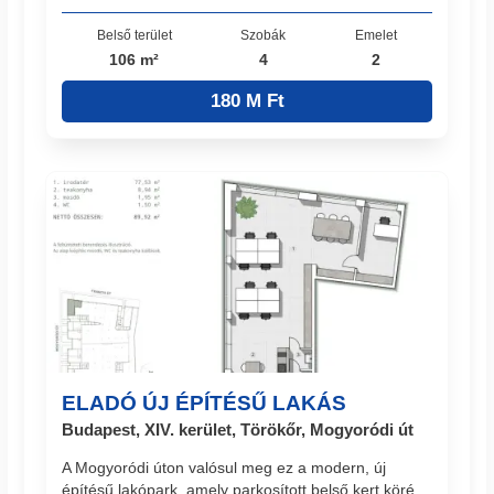
Belső terület
Szobák
Emelet
106 m²
4
2
180 M Ft
ELADÓ ÚJ ÉPÍTÉSŰ LAKÁS
Budapest, XIV. kerület, Törökőr, Mogyoródi út
A Mogyoródi úton valósul meg ez a modern, új
építésű lakópark, amely parkosított belső kert köré