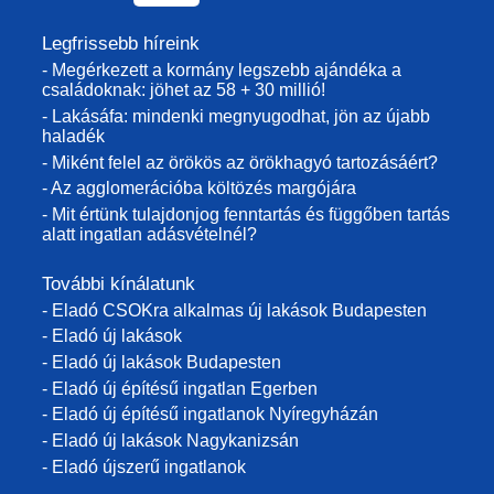
Legfrissebb híreink
- Megérkezett a kormány legszebb ajándéka a
családoknak: jöhet az 58 + 30 millió!
- Lakásáfa: mindenki megnyugodhat, jön az újabb
haladék
- Miként felel az örökös az örökhagyó tartozásáért?
- Az agglomerációba költözés margójára
- Mit értünk tulajdonjog fenntartás és függőben tartás
alatt ingatlan adásvételnél?
További kínálatunk
- Eladó CSOKra alkalmas új lakások Budapesten
- Eladó új lakások
- Eladó új lakások Budapesten
- Eladó új építésű ingatlan Egerben
- Eladó új építésű ingatlanok Nyíregyházán
- Eladó új lakások Nagykanizsán
- Eladó újszerű ingatlanok