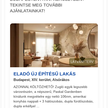
TEKINTSE MEG TOVÁBBI
AJÁNLATAINKAT!
LÁTVÁNYTERV
ELADÓ ÚJ ÉPÍTÉSŰ LAKÁS
Budapest, XIV. kerület, Alsórákos
AZONNAL KÖLTÖZHETŐ! Zugló egyik legszebb
városrészén, a népszerű, Paskal Gardenben
kínálunk megvételre egy nettó 106nm, amerikai
konyhás nappali + 3 hálószobás, dupla fürdőszobás,
dupla erkéllyel ...