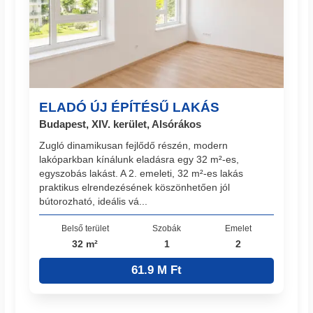
ELADÓ ÚJ ÉPÍTÉSŰ LAKÁS
Budapest, XIV. kerület, Alsórákos
Zugló dinamikusan fejlődő részén, modern
lakóparkban kínálunk eladásra egy 32 m²-es,
egyszobás lakást. A 2. emeleti, 32 m²-es lakás
praktikus elrendezésének köszönhetően jól
bútorozható, ideális vá...
Belső terület
Szobák
Emelet
32 m²
1
2
61.9 M Ft