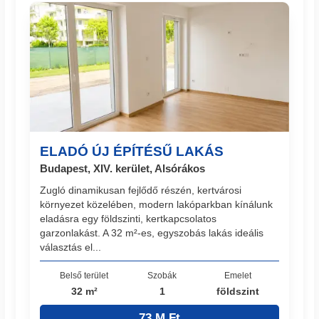
ELADÓ ÚJ ÉPÍTÉSŰ LAKÁS
Budapest, XIV. kerület, Alsórákos
Zugló dinamikusan fejlődő részén, kertvárosi
környezet közelében, modern lakóparkban kínálunk
eladásra egy földszinti, kertkapcsolatos
garzonlakást. A 32 m²-es, egyszobás lakás ideális
választás el...
Belső terület
Szobák
Emelet
32 m²
1
földszint
73 M Ft