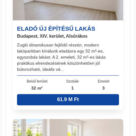
ELADÓ ÚJ ÉPÍTÉSŰ LAKÁS
Budapest, XIV. kerület, Alsórákos
Zugló dinamikusan fejlődő részén, modern
lakóparkban kínálunk eladásra egy 32 m²-es,
egyszobás lakást. A 2. emeleti, 32 m²-es lakás
praktikus elrendezésének köszönhetően jól
bútorozható, ideális vá...
Belső terület
Szobák
Emelet
32 m²
1
3
61.9 M Ft