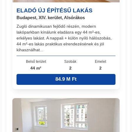
ELADÓ ÚJ ÉPÍTÉSŰ LAKÁS
Budapest, XIV. kerület, Alsórákos
Zugló dinamikusan fejlődő részén, modern
lakóparkban kínálunk eladásra egy 44 m²-es,
erkélyes lakást. A nappali + külön nyíló hálószobás,
44 m²-es lakás praktikus elrendezésének és jól
kihasználhat...
Belső terület
Szobák
Emelet
44 m²
2
2
84.9 M Ft