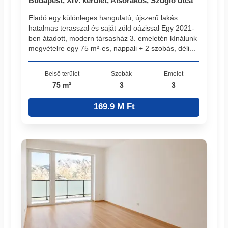
Budapest, XIV. kerület, Alsórákos, Szugló utca
Eladó egy különleges hangulatú, újszerű lakás
hatalmas terasszal és saját zöld oázissal Egy 2021-
ben átadott, modern társasház 3. emeletén kínálunk
megvételre egy 75 m²-es, nappali + 2 szobás, déli...
Belső terület
Szobák
Emelet
75 m²
3
3
169.9 M Ft