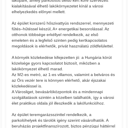
lakópark, amely parkosított belső kert köré szervezett
kialakításával élhető lakókörnyezetet kínál a városi
elhelyezkedés előnyei mellett.
Az épület korszerű hőszivattyús rendszerrel, mennyezeti
fűtés–hűtéssel készül, A+ energetikai besorolással. Az
otthonok többsége erkéllyel rendelkezik, az első
emeleten és a legfelső szinten pedig kertkapcsolatos
megoldások is elérhetők, privát használatú zöldfelülettel.
A környék közlekedése kifejezetten jó: a Hungária körút
közelsége gyors kapcsolatot biztosít, miközben a
lakókörnyezet élhető marad.
Az M2-es metró, az 1-es villamos, valamint a belváros és
az Örs vezér tere is könnyen elérhető, akár éjszakai
közlekedéssel is.
A Városliget, bevásárlóközpontok és a mindennapi
szolgáltatások szintén a közelben találhatók, így a városi
élet praktikus oldala jól illeszkedik a lakófunkcióhoz.
Az épület teremgarázsszinttel rendelkezik, a
parkolóhelyek és tárolók igény szerint vásárolhatók. A
beruházás projektfinanszírozott, biztos pénzügyi háttérrel