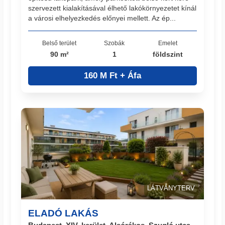
szervezett kialakításával élhető lakókörnyezetet kínál
a városi elhelyezkedés előnyei mellett. Az ép...
Belső terület
Szobák
Emelet
90 m²
1
földszint
160 M Ft + Áfa
LÁTVÁNYTERV
ELADÓ LAKÁS