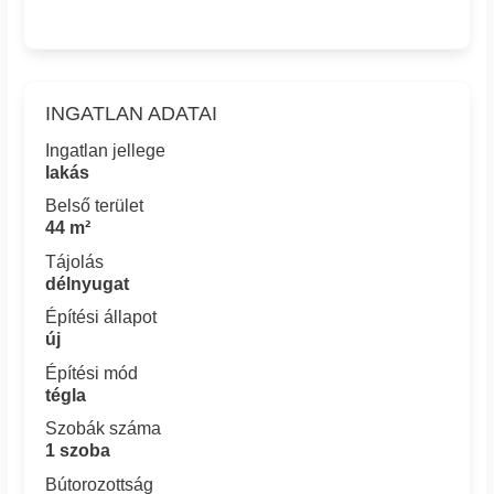
INGATLAN ADATAI
Ingatlan jellege
lakás
Belső terület
44 m²
Tájolás
délnyugat
Építési állapot
új
Építési mód
tégla
Szobák száma
1 szoba
Bútorozottság