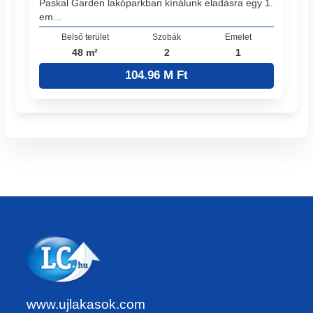
Paskal Garden lakóparkban kínálunk eladásra egy 1.
em...
Belső terület
Szobák
Emelet
48 m²
2
1
104.96 M Ft
www.ujlakasok.com