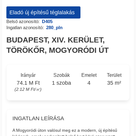
Eladó új építésű téglalakás
Belső azonosító:
D405
Ingatlan azonosító:
280_pln
BUDAPEST, XIV. KERÜLET,
TÖRÖKŐR, MOGYORÓDI ÚT
Irányár
Szobák
Emelet
Terület
74.1 M Ft
1 szoba
4
35 m²
(2.12 M Ft/㎡)
INGATLAN LEÍRÁSA
A Mogyoródi úton valósul meg ez a modern, új építésű