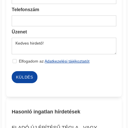
Telefonszám
Üzenet
Elfogadom az
Adatkezelési tájékoztatót
KÜLDÉS
Hasonló ingatlan hírdetések
ELADÓ ÚJ ÉPÍTÉSŰ TÉGLA-, VAGY