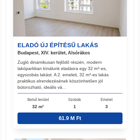
ELADÓ ÚJ ÉPÍTÉSŰ LAKÁS
Budapest, XIV. kerület, Alsórákos
Zugló dinamikusan fejlődő részén, modern
lakóparkban kínálunk eladásra egy 32 m²-es,
egyszobás lakást. A 2. emeleti, 32 m²-es lakás
praktikus elrendezésének köszönhetően jól
bútorozható, ideális vá...
Belső terület
Szobák
Emelet
32 m²
1
3
61.9 M Ft