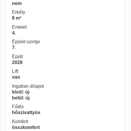
nem
Erkély
8 m²
Emelet
4.
Épület szintje
7.
Épült
2028
Lift
van
Ingatlan állapot
kívül: új
belül: új
Fűtés
hőszivattyús
Komfort
összkomfort