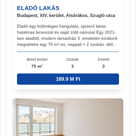
ELADÓ LAKÁS
Budapest, XIV. kerület, Alsórákos, Szugló utca
Eladó egy különleges hangulatú, újszerű lakás
hatalmas terasszal és saját zöld oázissal Egy 2021-
ben átadott, modern társasház 3. emeletén kínálunk
megvételre egy 75 m²-es, nappali + 2 szobás, déli...
Belső terület
Szobák
Emelet
75 m²
3
3
169.9 M Ft