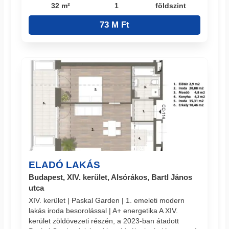
32 m²
1
földszint
73 M Ft
ELADÓ LAKÁS
Budapest, XIV. kerület, Alsórákos, Bartl János
utca
XIV. kerület | Paskal Garden | 1. emeleti modern
lakás iroda besorolással | A+ energetika A XIV.
kerület zöldövezeti részén, a 2023-ban átadott