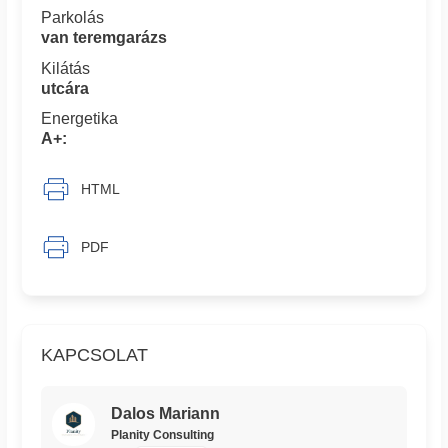
Parkolás
van teremgarázs
Kilátás
utcára
Energetika
A+:
HTML
PDF
KAPCSOLAT
Dalos Mariann
Planity Consulting