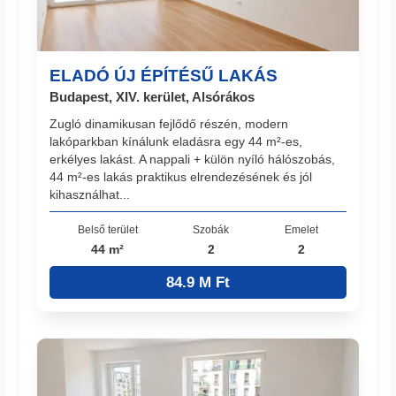
ELADÓ ÚJ ÉPÍTÉSŰ LAKÁS
Budapest, XIV. kerület, Alsórákos
Zugló dinamikusan fejlődő részén, modern
lakóparkban kínálunk eladásra egy 44 m²-es,
erkélyes lakást. A nappali + külön nyíló hálószobás,
44 m²-es lakás praktikus elrendezésének és jól
kihasználhat...
Belső terület
Szobák
Emelet
44 m²
2
2
84.9 M Ft