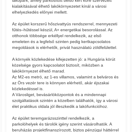
lakópark, amely parkosított belső kert köré szervezett
kialakításával élhető lakókörnyezetet kínál a városi
elhelyezkedés előnyei mellett.
Az épület korszerű hőszivattyús rendszerrel, mennyezeti
fűtés–hűtéssel készül, A+ energetikai besorolással. Az
otthonok többsége erkéllyel rendelkezik, az első
emeleten és a legfelső szinten pedig kertkapcsolatos
megoldások is elérhetők, privát használatú zöldfelülettel.
A környék közlekedése kifejezetten jó: a Hungária körút
közelsége gyors kapcsolatot biztosít, miközben a
lakókörnyezet élhető marad.
Az M2-es metró, az 1-es villamos, valamint a belváros és
az Örs vezér tere is könnyen elérhető, akár éjszakai
közlekedéssel is.
A Városliget, bevásárlóközpontok és a mindennapi
szolgáltatások szintén a közelben találhatók, így a városi
élet praktikus oldala jól illeszkedik a lakófunkcióhoz.
Az épület teremgarázsszinttel rendelkezik, a
parkolóhelyek és tárolók igény szerint vásárolhatók. A
beruházás projektfinanszírozott, biztos pénzügyi háttérrel