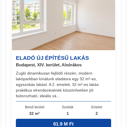
ELADÓ ÚJ ÉPÍTÉSŰ LAKÁS
Budapest, XIV. kerület, Alsórákos
Zugló dinamikusan fejlődő részén, modern
lakóparkban kínálunk eladásra egy 32 m²-es,
egyszobás lakást. A 2. emeleti, 32 m²-es lakás
praktikus elrendezésének köszönhetően jól
bútorozható, ideális vá...
Belső terület
Szobák
Emelet
32 m²
1
2
61.9 M Ft