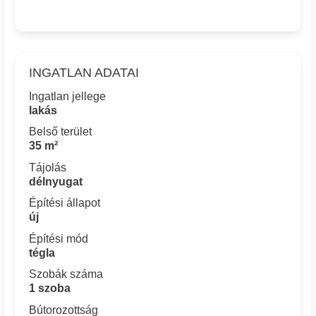
INGATLAN ADATAI
Ingatlan jellege
lakás
Belső terület
35 m²
Tájolás
délnyugat
Építési állapot
új
Építési mód
tégla
Szobák száma
1 szoba
Bútorozottság