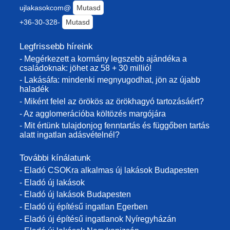
ujlakasokcom@
Mutasd
+36-30-328-
Mutasd
Legfrissebb híreink
- Megérkezett a kormány legszebb ajándéka a
családoknak: jöhet az 58 + 30 millió!
- Lakásáfa: mindenki megnyugodhat, jön az újabb
haladék
- Miként felel az örökös az örökhagyó tartozásáért?
- Az agglomerációba költözés margójára
- Mit értünk tulajdonjog fenntartás és függőben tartás
alatt ingatlan adásvételnél?
További kínálatunk
- Eladó CSOKra alkalmas új lakások Budapesten
- Eladó új lakások
- Eladó új lakások Budapesten
- Eladó új építésű ingatlan Egerben
- Eladó új építésű ingatlanok Nyíregyházán