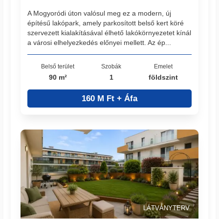
A Mogyoródi úton valósul meg ez a modern, új
építésű lakópark, amely parkosított belső kert köré
szervezett kialakításával élhető lakókörnyezetet kínál
a városi elhelyezkedés előnyei mellett. Az ép...
Belső terület
Szobák
Emelet
90 m²
1
földszint
160 M Ft + Áfa
LÁTVÁNYTERV