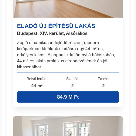
ELADÓ ÚJ ÉPÍTÉSŰ LAKÁS
Budapest, XIV. kerület, Alsórákos
Zugló dinamikusan fejlődő részén, modern
lakóparkban kínálunk eladásra egy 44 m²-es,
erkélyes lakást. A nappali + külön nyíló hálószobás,
44 m²-es lakás praktikus elrendezésének és jól
kihasználhat...
Belső terület
Szobák
Emelet
44 m²
2
2
84.9 M Ft