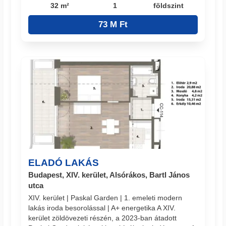
32 m²
1
földszint
73 M Ft
ELADÓ LAKÁS
Budapest, XIV. kerület, Alsórákos, Bartl János
utca
XIV. kerület | Paskal Garden | 1. emeleti modern
lakás iroda besorolással | A+ energetika A XIV.
kerület zöldövezeti részén, a 2023-ban átadott