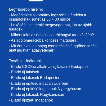
Legfrissebb híreink
- Megérkezett a kormány legszebb ajándéka a
családoknak: jöhet az 58 + 30 millió!
- Lakásáfa: mindenki megnyugodhat, jön az újabb
haladék
- Miként felel az örökös az örökhagyó tartozásáért?
- Az agglomerációba költözés margójára
- Mit értünk tulajdonjog fenntartás és függőben tartás
alatt ingatlan adásvételnél?
További kínálatunk
- Eladó CSOKra alkalmas új lakások Budapesten
- Eladó új lakások
- Eladó új lakások Budapesten
- Eladó új építésű ingatlan Egerben
- Eladó új építésű ingatlanok Nyíregyházán
- Eladó új lakások Nagykanizsán
- Eladó újszerű ingatlanok