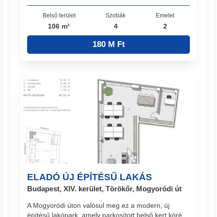
Belső terület
Szobák
Emelet
106 m²
4
2
180 M Ft
ELADÓ ÚJ ÉPÍTÉSŰ LAKÁS
Budapest, XIV. kerület, Törökőr, Mogyoródi út
A Mogyoródi úton valósul meg ez a modern, új
építésű lakópark, amely parkosított belső kert köré