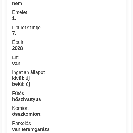
nem
Emelet
1.
Épület szintje
7.
Épült
2028
Lift
van
Ingatlan állapot
kívül: új
belül: új
Fűtés
hőszivattyús
Komfort
összkomfort
Parkolás
van teremgarázs