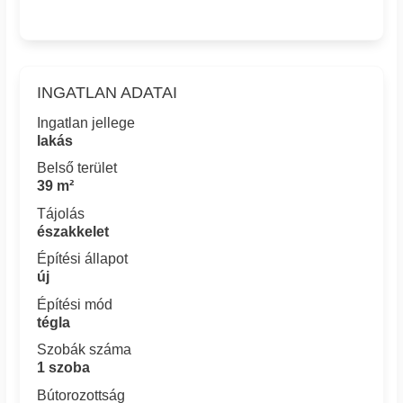
INGATLAN ADATAI
Ingatlan jellege
lakás
Belső terület
39 m²
Tájolás
északkelet
Építési állapot
új
Építési mód
tégla
Szobák száma
1 szoba
Bútorozottság