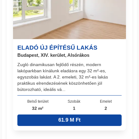
ELADÓ ÚJ ÉPÍTÉSŰ LAKÁS
Budapest, XIV. kerület, Alsórákos
Zugló dinamikusan fejlődő részén, modern
lakóparkban kínálunk eladásra egy 32 m²-es,
egyszobás lakást. A 2. emeleti, 32 m²-es lakás
praktikus elrendezésének köszönhetően jól
bútorozható, ideális vá...
Belső terület
Szobák
Emelet
32 m²
1
2
61.9 M Ft