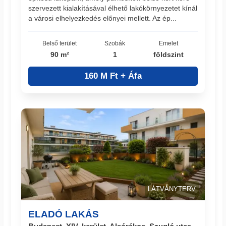
szervezett kialakításával élhető lakókörnyezetet kínál
a városi elhelyezkedés előnyei mellett. Az ép...
Belső terület
Szobák
Emelet
90 m²
1
földszint
160 M Ft + Áfa
LÁTVÁNYTERV
ELADÓ LAKÁS