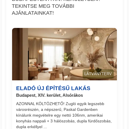
TEKINTSE MEG TOVÁBBI
AJÁNLATAINKAT!
LÁTVÁNYTERV
ELADÓ ÚJ ÉPÍTÉSŰ LAKÁS
Budapest, XIV. kerület, Alsórákos
AZONNAL KÖLTÖZHETŐ! Zugló egyik legszebb
városrészén, a népszerű, Paskal Gardenben
kínálunk megvételre egy nettó 106nm, amerikai
konyhás nappali + 3 hálószobás, dupla fürdőszobás,
dupla erkéllyel ...