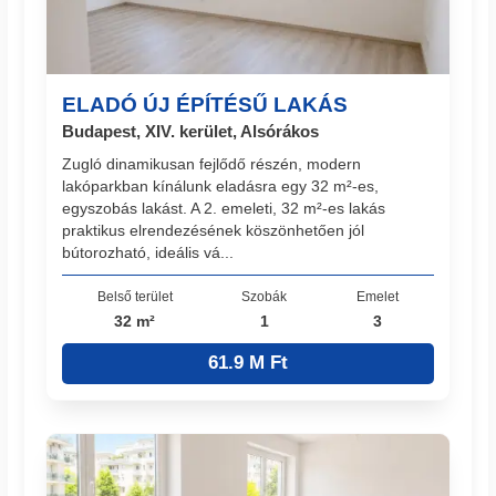
ELADÓ ÚJ ÉPÍTÉSŰ LAKÁS
Budapest, XIV. kerület, Alsórákos
Zugló dinamikusan fejlődő részén, modern
lakóparkban kínálunk eladásra egy 32 m²-es,
egyszobás lakást. A 2. emeleti, 32 m²-es lakás
praktikus elrendezésének köszönhetően jól
bútorozható, ideális vá...
Belső terület
Szobák
Emelet
32 m²
1
3
61.9 M Ft