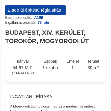
Eladó új építésű téglalakás
Belső azonosító:
A108
Ingatlan azonosító:
73_pln
BUDAPEST, XIV. KERÜLET,
TÖRÖKŐR, MOGYORÓDI ÚT
Irányár
Szobák
Emelet
Terület
64.67 M Ft
1 szoba
1
39 m²
(1.66 M Ft/㎡)
INGATLAN LEÍRÁSA
A Mogyoródi úton valósul meg ez a modern, új építésű