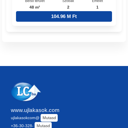
Belső terület
Szobák
Emelet
48 m²
2
1
104.96 M Ft
www.ujlakasok.com
ujlakasokcom@
Mutasd
+36-30-328-
Mutasd