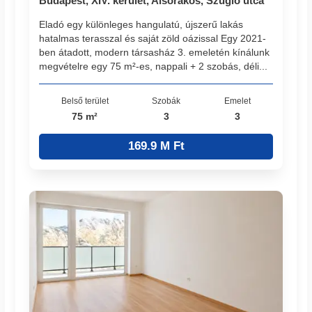
Budapest, XIV. kerület, Alsórákos, Szugló utca
Eladó egy különleges hangulatú, újszerű lakás
hatalmas terasszal és saját zöld oázissal Egy 2021-
ben átadott, modern társasház 3. emeletén kínálunk
megvételre egy 75 m²-es, nappali + 2 szobás, déli...
Belső terület
Szobák
Emelet
75 m²
3
3
169.9 M Ft