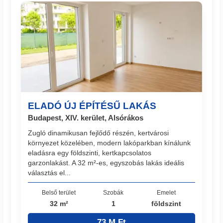
ELADÓ ÚJ ÉPÍTÉSŰ LAKÁS
Budapest, XIV. kerület, Alsórákos
Zugló dinamikusan fejlődő részén, kertvárosi
környezet közelében, modern lakóparkban kínálunk
eladásra egy földszinti, kertkapcsolatos
garzonlakást. A 32 m²-es, egyszobás lakás ideális
választás el...
Belső terület
Szobák
Emelet
32 m²
1
földszint
73 M Ft