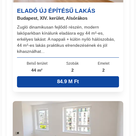
ELADÓ ÚJ ÉPÍTÉSŰ LAKÁS
Budapest, XIV. kerület, Alsórákos
Zugló dinamikusan fejlődő részén, modern
lakóparkban kínálunk eladásra egy 44 m²-es,
erkélyes lakást. A nappali + külön nyíló hálószobás,
44 m²-es lakás praktikus elrendezésének és jól
kihasználhat...
Belső terület
Szobák
Emelet
44 m²
2
2
84.9 M Ft