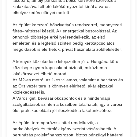
lakópark, amely parkosított belső kert köré szervezett
kialakításával élhető lakókörnyezetet kínál a városi
elhelyezkedés előnyei mellett.
Az épület korszerű hőszivattyús rendszerrel, mennyezeti
fűtés–hűtéssel készül, A+ energetikai besorolással. Az
otthonok többsége erkéllyel rendelkezik, az első
emeleten és a legfelső szinten pedig kertkapcsolatos
megoldások is elérhetők, privát használatú zöldfelülettel.
A környék közlekedése kifejezetten jó: a Hungária körút
közelsége gyors kapcsolatot biztosít, miközben a
lakókörnyezet élhető marad.
Az M2-es metró, az 1-es villamos, valamint a belváros és
az Örs vezér tere is könnyen elérhető, akár éjszakai
közlekedéssel is.
A Városliget, bevásárlóközpontok és a mindennapi
szolgáltatások szintén a közelben találhatók, így a városi
élet praktikus oldala jól illeszkedik a lakófunkcióhoz.
Az épület teremgarázsszinttel rendelkezik, a
parkolóhelyek és tárolók igény szerint vásárolhatók. A
beruházás projektfinanszírozott, biztos pénzügyi háttérrel