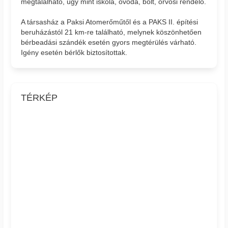
megtalálható, úgy mint iskola, óvoda, bolt, orvosi rendelő.
A társasház a Paksi Atomerőműtől és a PAKS II. építési
beruházástól 21 km-re található, melynek köszönhetően
bérbeadási szándék esetén gyors megtérülés várható.
Igény esetén bérlők biztosítottak.
TÉRKÉP