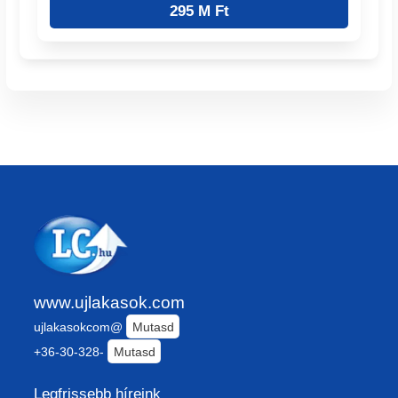
295 M Ft
www.ujlakasok.com
ujlakasokcom@
Mutasd
+36-30-328-
Mutasd
Legfrissebb híreink