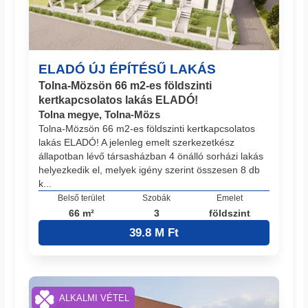
ELADÓ ÚJ ÉPÍTÉSŰ LAKÁS
Tolna-Mözsön 66 m2-es földszinti
kertkapcsolatos lakás ELADÓ!
Tolna megye, Tolna-Mözs
Tolna-Mözsön 66 m2-es földszinti kertkapcsolatos
lakás ELADÓ! A jelenleg emelt szerkezetkész
állapotban lévő társasházban 4 önálló sorházi lakás
helyezkedik el, melyek igény szerint összesen 8 db
k...
Belső terület
Szobák
Emelet
66 m²
3
földszint
39.8 M Ft
ALKALMI VÉTEL