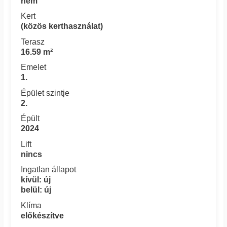
nem
Kert
(közös kerthasználat)
Terasz
16.59 m²
Emelet
1.
Épület szintje
2.
Épült
2024
Lift
nincs
Ingatlan állapot
kívül: új
belül: új
Klíma
előkészítve