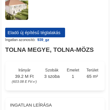
Eladó új építésű téglalakás
Ingatlan azonosító:
939_gz
TOLNA MEGYE, TOLNA-MÖZS
Irányár
Szobák
Emelet
Terület
39.2 M Ft
3 szoba
1
65 m²
(603.08 E Ft/㎡)
INGATLAN LEÍRÁSA