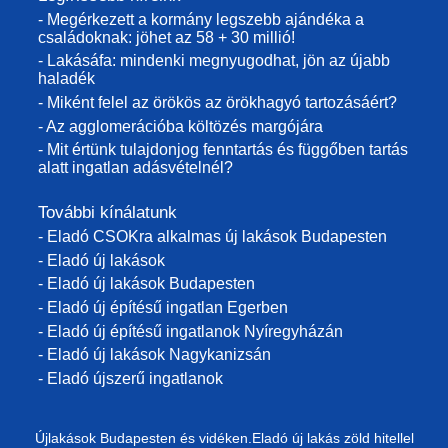
- Megérkezett a kormány legszebb ajándéka a
családoknak: jöhet az 58 + 30 millió!
- Lakásáfa: mindenki megnyugodhat, jön az újabb
haladék
- Miként felel az örökös az örökhagyó tartozásáért?
- Az agglomerációba költözés margójára
- Mit értünk tulajdonjog fenntartás és függőben tartás
alatt ingatlan adásvételnél?
További kínálatunk
- Eladó CSOKra alkalmas új lakások Budapesten
- Eladó új lakások
- Eladó új lakások Budapesten
- Eladó új építésű ingatlan Egerben
- Eladó új építésű ingatlanok Nyíregyházán
- Eladó új lakások Nagykanizsán
- Eladó újszerű ingatlanok
Újlakások Budapesten és vidéken.Eladó új lakás zöld hitellel