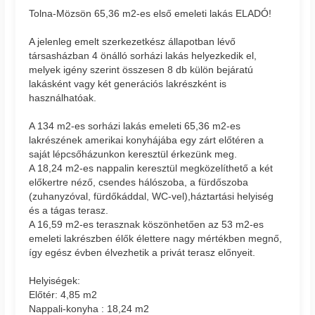
Tolna-Mözsön 65,36 m2-es első emeleti lakás ELADÓ!
A jelenleg emelt szerkezetkész állapotban lévő
társasházban 4 önálló sorházi lakás helyezkedik el,
melyek igény szerint összesen 8 db külön bejáratú
lakásként vagy két generációs lakrészként is
használhatóak.
A 134 m2-es sorházi lakás emeleti 65,36 m2-es
lakrészének amerikai konyhájába egy zárt előtéren a
saját lépcsőházunkon keresztül érkezünk meg.
A 18,24 m2-es nappalin keresztül megközelíthető a két
előkertre néző, csendes hálószoba, a fürdőszoba
(zuhanyzóval, fürdőkáddal, WC-vel),háztartási helyiség
és a tágas terasz.
A 16,59 m2-es terasznak köszönhetően az 53 m2-es
emeleti lakrészben élők élettere nagy mértékben megnő,
így egész évben élvezhetik a privát terasz előnyeit.
Helyiségek:
Előtér: 4,85 m2
Nappali-konyha : 18,24 m2