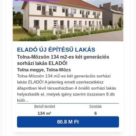
ELADÓ ÚJ ÉPÍTÉSŰ LAKÁS
Tolna-Mözsön 134 m2-es két generációs
sorházi lakás ELADÓ!
Tolna megye, Tolna-Mözs
Tolna-Mözsön 134 m2-es két generációs sorházi
lakás ELADÓ! A jelenleg emelt szerkezetkész
állapotban lévő társasházban 4 önálló sorházi lakás
helyezkedik el, melyek igény szerint összesen 8 db
külö...
Belső terület
Szobák
134 m²
6
80.8 M Ft