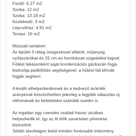
Fürdő: 6,27 m2
Szoba: 12 m2
Szoba: 13,18 m2
Közlekedő: 3 m2
Lépcsőház: 4,91 m2
Terasz: 16 m2
Műszaki tartalom:
Az épület 3 réteg üvegezéssel ellátott, műanyag
nyílászárókat és 15 cm-es homlokzati szigetelést kapott.
Fűtést lakásonként saját kondenzációs gázkazán fogja
biztosítja padlófűtés segítségével, a hűtést fali klímák
fogják segíteni.
A kiváló elhelyezkedésnek és a kedvező ár/érték
arányénak köszönhetően jelenleg a legjobb választás új
otthonának és befektetési szándék esetén is.
Az ingatlan egy csendes családi házas utcában
helyezkedik el, így az itt élők zavartalan pihenése
biztosított.
Sétáló távolságon belül minden fontosabb intézmény