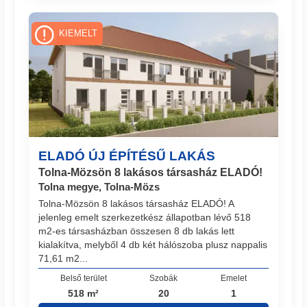
KIEMELT
ELADÓ ÚJ ÉPÍTÉSŰ LAKÁS
Tolna-Mözsön 8 lakásos társasház ELADÓ!
Tolna megye, Tolna-Mözs
Tolna-Mözsön 8 lakásos társasház ELADÓ! A
jelenleg emelt szerkezetkész állapotban lévő 518
m2-es társasházban összesen 8 db lakás lett
kialakítva, melyből 4 db két hálószoba plusz nappalis
71,61 m2...
Belső terület
Szobák
Emelet
518 m²
20
1