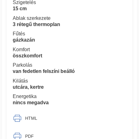
Szigetelés
15 cm
Ablak szerkezete
3 rétegű thermoplan
Fűtés
gázkazán
Komfort
összkomfort
Parkolás
van fedetlen felszíni beálló
Kilátás
utcára, kertre
Energetika
nincs megadva
HTML
PDF