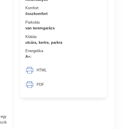
Komfort
összkomfort
Parkolás
van teremgarázs
Kilátás
utcára, kertre, parkra
Energetika
A+:
HTML
PDF
 egy
szik