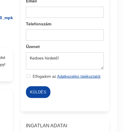
Email
0_mpk
Telefonszám
Üzenet
ület
 m²
Elfogadom az
Adatkezelési tájékoztatót
KÜLDÉS
INGATLAN ADATAI