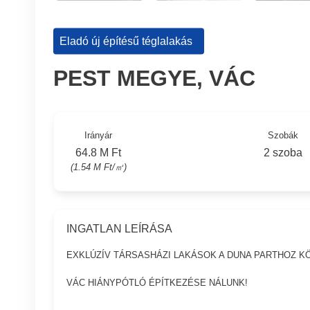
Eladó új építésű téglalakás
PEST MEGYE, VÁC
Irányár
Szobák
64.8 M Ft
2 szoba
(1.54 M Ft/㎡)
INGATLAN LEÍRÁSA
EXKLÚZÍV TÁRSASHÁZI LAKÁSOK A DUNA PARTHOZ KÖ
VÁC HIÁNYPÓTLÓ ÉPÍTKEZÉSE NÁLUNK!