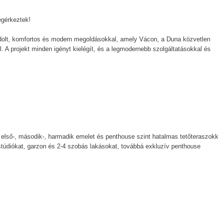
egérkeztek!
ondolt, komfortos és modern megoldásokkal, amely Vácon, a Duna közvetlen
. A projekt minden igényt kielégít, és a legmodernebb szolgáltatásokkal és
t, első-, második-, harmadik emelet és penthouse szint hatalmas tetőteraszokk
túdiókat, garzon és 2-4 szobás lakásokat, továbbá exkluzív penthouse