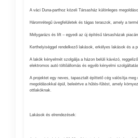
A váci Duna-parthoz közeli Társasház különleges megoldások
Háromrétegű üvegfelületek és tágas teraszok, amely a termé
Mélygarázs és lift – egyedi az új építésű társasházak piacá
Kerthelyiséggel rendelkező lakások, erkélyes lakások és a 
A lakók kényelmét szolgálja a házon belüli kávézó, reggeliző/
elektromos autó töltőállomás és egyéb kényelmi szolgáltatá
A projektet egy neves, tapasztalt építtető cég valósítja meg
megoldásokkal épül, beleértve a hűtés-fűtést, amely környez
ottlakóknak.
Lakások és elrendezések: