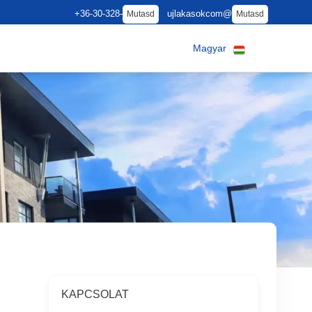
+36-30-328-
ujlakasokcom@
Mutasd
Mutasd
Magyar
KAPCSOLAT