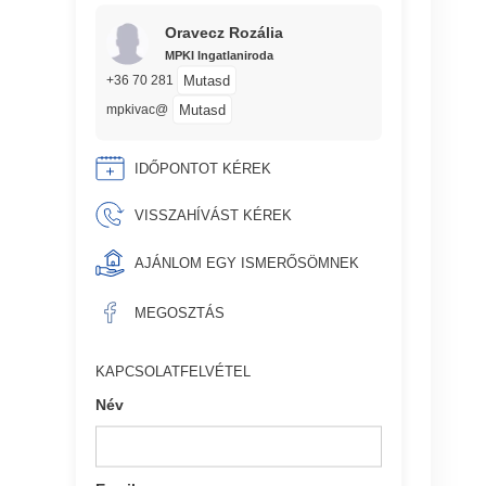
Oravecz Rozália
MPKI Ingatlaniroda
Mutasd
+36 70 281
Mutasd
mpkivac@
IDŐPONTOT KÉREK
VISSZAHÍVÁST KÉREK
AJÁNLOM EGY ISMERŐSÖMNEK
MEGOSZTÁS
KAPCSOLATFELVÉTEL
Név