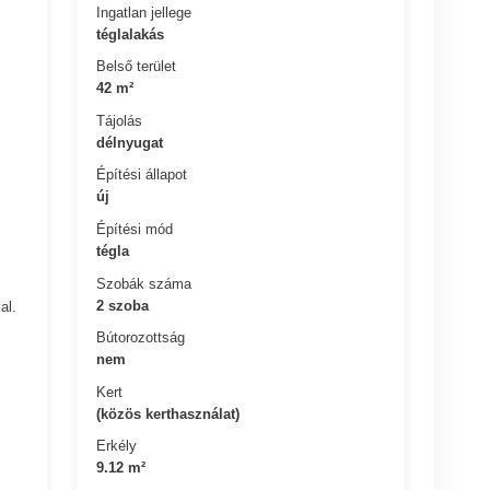
Ingatlan jellege
téglalakás
Belső terület
42 m²
Tájolás
délnyugat
Építési állapot
új
Építési mód
tégla
Szobák száma
2 szoba
al.
Bútorozottság
nem
Kert
(közös kerthasználat)
Erkély
9.12 m²