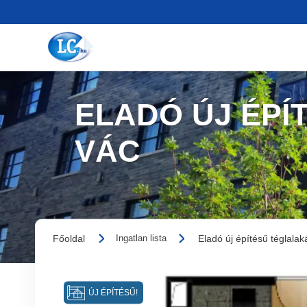
ELADÓ ÚJ ÉPÍ
VÁC
Főoldal
Eladó új építésű téglalak
Ingatlan lista
ÚJ ÉPÍTÉSŰ!