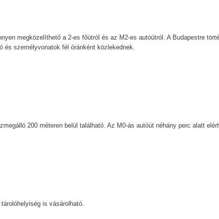
nnyen megközelíthető a 2-es főútról és az M2-es autóútról. A Budapestre tört
zó és személyvonatok fél óránként közlekednek.
szmegálló 200 méteren belül található. Az M0-ás autóút néhány perc alatt elér
tárolóhelyiség is vásárolható.