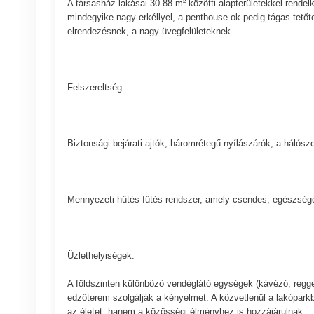
A társasház lakásai 30-88 m² közötti alapterületekkel rendel
mindegyike nagy erkéllyel, a penthouse-ok pedig tágas tetőt
elrendezésnek, a nagy üvegfelületeknek.
Felszereltség:
Biztonsági bejárati ajtók, háromrétegű nyílászárók, a hálós
Mennyezeti hűtés-fűtés rendszer, amely csendes, egészség
Üzlethelyiségek:
A földszinten különböző vendéglátó egységek (kávézó, reggel
edzőterem szolgálják a kényelmet. A közvetlenül a lakópar
az életet, hanem a közösségi élményhez is hozzájárulnak.