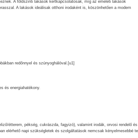
keznek. A földszinti lakások kertkapcsolatosak, míg az emeleti lakások
erasszal. A lakások ideálisak otthoni irodaként is, köszönhetően a modern
zobákban redőnnyel és szúnyoghálóval.[u1]
es és energiahatékony.
iző/étterem, pékség, cukrászda, fagyizó), valamint irodák, orvosi rendelő és
kban elérhető napi szükségletek és szolgáltatások nemcsak kényelmesebbé te