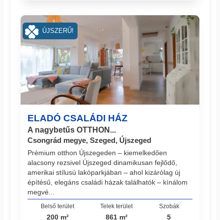
ÚJSZERŰ!
ELADÓ CSALÁDI HÁZ
A nagybetűs OTTHON...
Csongrád megye, Szeged, Újszeged
Prémium otthon Újszegeden – kiemelkedően
alacsony rezsivel Újszeged dinamikusan fejlődő,
amerikai stílusú lakóparkjában – ahol kizárólag új
építésű, elegáns családi házak találhatók – kínálom
megvé...
Belső terület
Telek terület
Szobák
200 m²
861 m²
5