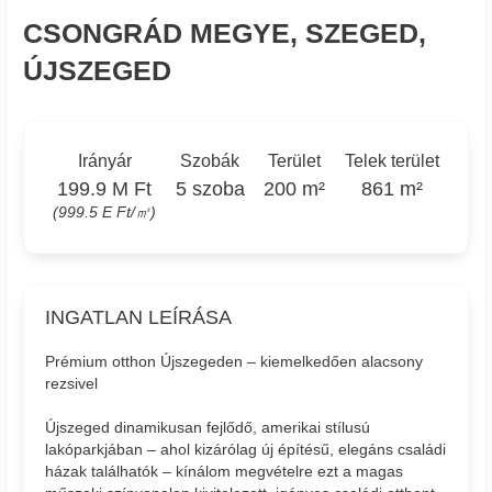
CSONGRÁD MEGYE, SZEGED,
ÚJSZEGED
Irányár
Szobák
Terület
Telek terület
199.9 M Ft
5 szoba
200 m²
861 m²
(999.5 E Ft/㎡)
INGATLAN LEÍRÁSA
Prémium otthon Újszegeden – kiemelkedően alacsony
rezsivel
Újszeged dinamikusan fejlődő, amerikai stílusú
lakóparkjában – ahol kizárólag új építésű, elegáns családi
házak találhatók – kínálom megvételre ezt a magas