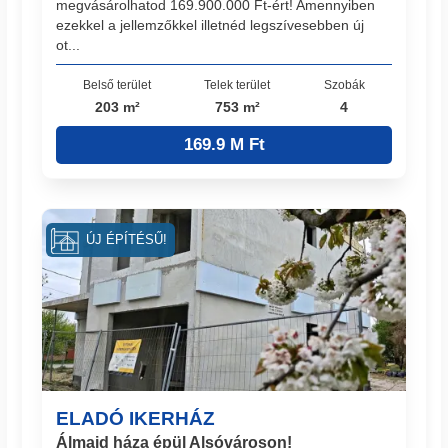
megvásárolhatod 169.900.000 Ft-ért! Amennyiben
ezekkel a jellemzőkkel illetnéd legszívesebben új
ot...
Belső terület
Telek terület
Szobák
203 m²
753 m²
4
169.9 M Ft
ÚJ ÉPÍTÉSŰ!
ELADÓ IKERHÁZ
Álmaid háza épül Alsóvároson!