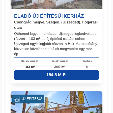
ELADÓ ÚJ ÉPÍTÉSŰ IKERHÁZ
Csongrád megye, Szeged, (Újszeged), Fogarasi
utca
Otthonod legyen ne házad! Újszeged legkedveltebb
részén – 103 m²-es új építésű családi otthon
Újszeged egyik legjobb részén, a Holt-Maros sétány
közvetlen közelében kínálok megvételre egy már
ép...
Belső terület
Telek terület
Szobák
103 m²
300 m²
4
154.5 M Ft
ÚJ ÉPÍTÉSŰ!