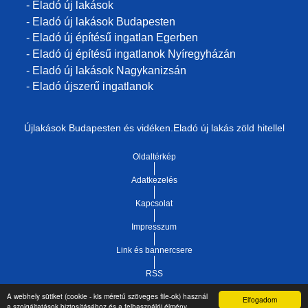
- Eladó új lakások
- Eladó új lakások Budapesten
- Eladó új építésű ingatlan Egerben
- Eladó új építésű ingatlanok Nyíregyházán
- Eladó új lakások Nagykanizsán
- Eladó újszerű ingatlanok
Újlakások Budapesten és vidéken.Eladó új lakás zöld hitellel
Oldaltérkép
Adatkezelés
Kapcsolat
Impresszum
Link és bannercsere
RSS
A webhely sütiket (cookie - kis méretű szöveges file-ok) használ
Elfogadom
Vár-Köz Kft. - Ingatlan nyilvántartó, ügyviteli és
a szolgáltatások biztosításához és a felhasználói élmény
Copyright © 2021.