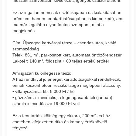
műszaki színvonalon kivitelezett, igényes családi otthont.
Ez az ingatlan nemcsak esztétikájában és kialakításában
prémium, hanem fenntarthatóságában is kiemelkedő, ami
ma már legalább olyan fontos szempont, mint a
megjelenés.
Cím: Újszeged kertvárosi része – csendes utca, kiváló
szomszédság
Telek: 861 m², parkosított kert, automata öntözőrendszer
Lakótér: 140 m², földszint + 60 teljes értékű tetőtér
Ami igazán különlegessé teszi:
A ház rendkívül jó energetikai adottságokkal rendelkezik,
ennek köszönhetően rezsiköltsége meglepően alacsony:
• villanyszámla: kb. 8.000 Ft / hó
• gázszámla: minimális, a legmagasabb téli (januári)
számla is mindössze 19.000 Ft volt
Ez a fenntartási költség egy ekkora, 200 m²-es ház
esetében kifejezetten ritka és komoly értéknövelő
tényező.