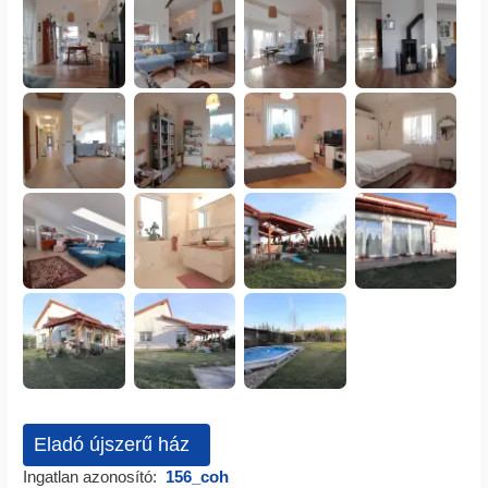
Eladó újszerű ház
Ingatlan azonosító:
156_coh