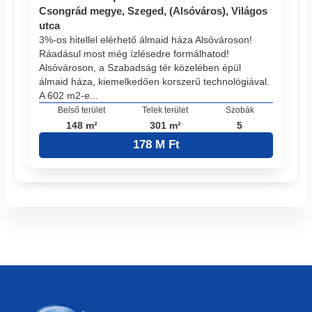
Csongrád megye, Szeged, (Alsóváros), Világos
utca
3%-os hitellel elérhető álmaid háza Alsóvároson!
Ráadásul most még ízlésedre formálhatod!
Alsóvároson, a Szabadság tér közelében épül
álmaid háza, kiemelkedően korszerű technológiával.
A 602 m2-e...
Belső terület
Telek terület
Szobák
148 m²
301 m²
5
178 M Ft