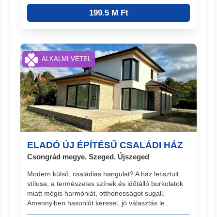
199.5 M Ft
ALKALMI VÉTEL
ELADÓ ÚJ ÉPÍTÉSŰ CSALÁDI HÁZ
Csongrád megye, Szeged, Újszeged
Modern külső, családias hangulat? A ház letisztult
stílusa, a természetes színek és időtálló burkolatok
miatt mégis harmóniát, otthonosságot sugall.
Amennyiben hasonlót keresel, jó választás le...