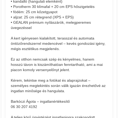
• kandalló (hangulati elemként)
• Porotherm 30 klímafal + 20 cm EPS hőszigetelés
• födém: 25 cm kőzetgyapot
• aljzat: 25 cm rétegrend (XPS + EPS)
• GEALAN prémium nyílászárók, melegperemes
üvegezéssel
A kert igényesen kialakított, terasszal és automata
öntözőrendszerrel medencével – kevés gondozási igény,
mégis esztétikus megjelenés.
Ez az otthon nemcsak szép és kényelmes, hanem
hosszú távon is kiszámíthatóan fenntartható, ami a mai
piacon komoly versenyelőnyt jelent.
Kérem, tekintse meg a fotókat és alaprajzokat –
személyes megtekintés során válik igazán érezhetővé az
ingatlan minősége és hangulata.
Barkóczi Ágota – ingatlanértékesítő
06 30 207 4192
A teljes körű ügyintézést ingatlanjogra szakosodott