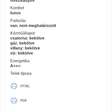
hőszivattyús
Komfort
luxus
Parkolás
van, nem meghatározott
Közműállapot
csatorna: bekötve
gáz: bekötve
villany: bekötve
víz: bekötve
Energetika
A+++:
Telek típusa
HTML
PDF