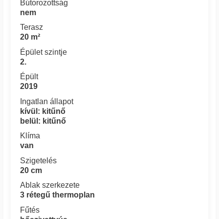
Bútorozottság
nem
Terasz
20 m²
Épület szintje
2.
Épült
2019
Ingatlan állapot
kívül: kitűnő
belül: kitűnő
Klíma
van
Szigetelés
20 cm
Ablak szerkezete
3 rétegű thermoplan
Fűtés