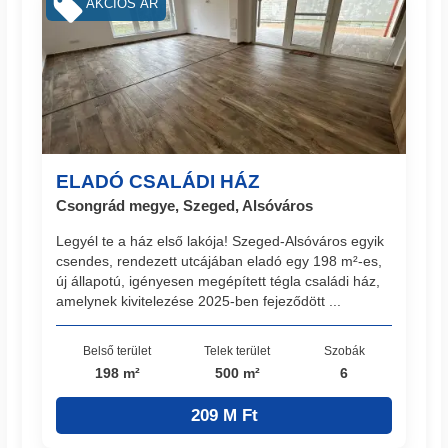
AKCIÓS ÁR
ELADÓ CSALÁDI HÁZ
Csongrád megye, Szeged, Alsóváros
Legyél te a ház első lakója! Szeged-Alsóváros egyik
csendes, rendezett utcájában eladó egy 198 m²-es,
új állapotú, igényesen megépített tégla családi ház,
amelynek kivitelezése 2025-ben fejeződött ...
Belső terület
Telek terület
Szobák
198 m²
500 m²
6
209 M Ft