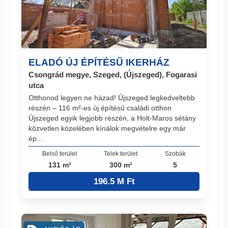
ELADÓ ÚJ ÉPÍTÉSŰ IKERHÁZ
Csongrád megye, Szeged, (Újszeged), Fogarasi
utca
Otthonod legyen ne házad! Újszeged legkedveltebb
részén – 116 m²-es új építésű családi otthon
Újszeged egyik legjobb részén, a Holt-Maros sétány
közvetlen közelében kínálok megvételre egy már
ép...
Belső terület
Telek terület
Szobák
131 m²
300 m²
5
196.5 M Ft