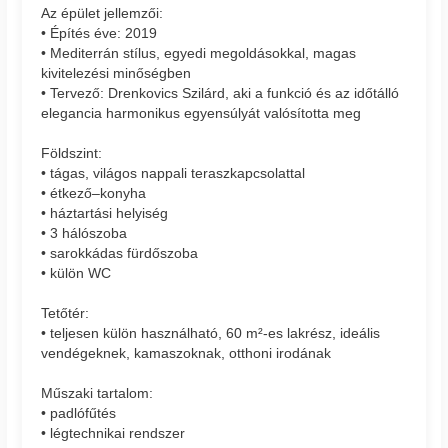
Az épület jellemzői:
• Építés éve: 2019
• Mediterrán stílus, egyedi megoldásokkal, magas
kivitelezési minőségben
• Tervező: Drenkovics Szilárd, aki a funkció és az időtálló
elegancia harmonikus egyensúlyát valósította meg
Földszint:
• tágas, világos nappali teraszkapcsolattal
• étkező–konyha
• háztartási helyiség
• 3 hálószoba
• sarokkádas fürdőszoba
• külön WC
Tetőtér:
• teljesen külön használható, 60 m²-es lakrész, ideális
vendégeknek, kamaszoknak, otthoni irodának
Műszaki tartalom:
• padlófűtés
• légtechnikai rendszer