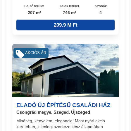
Belső terület
Telek terület
Szobák
207 m²
746 m²
4
209.9 M Ft
AKCIÓS ÁR
ELADÓ ÚJ ÉPÍTÉSŰ CSALÁDI HÁZ
Csongrád megye, Szeged, Újszeged
Minőség, kényelem, elegancia! Most nyári akció
keretében, jelenlegi szerkezetkész állapotában