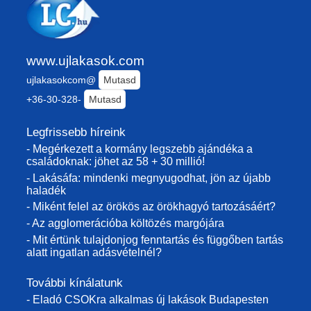
www.ujlakasok.com
ujlakasokcom@
Mutasd
+36-30-328-
Mutasd
Legfrissebb híreink
- Megérkezett a kormány legszebb ajándéka a
családoknak: jöhet az 58 + 30 millió!
- Lakásáfa: mindenki megnyugodhat, jön az újabb
haladék
- Miként felel az örökös az örökhagyó tartozásáért?
- Az agglomerációba költözés margójára
- Mit értünk tulajdonjog fenntartás és függőben tartás
alatt ingatlan adásvételnél?
További kínálatunk
- Eladó CSOKra alkalmas új lakások Budapesten