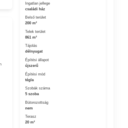
Ingatlan jellege
családi ház
Belső terület
200 m²
Telek terület
861 m²
Tájolás
délnyugat
Építési állapot
n
újszerű
Építési mód
tégla
Szobák száma
5 szoba
Bútorozottság
nem
Terasz
20 m²