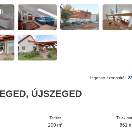
Ingatlan azonosító:
2
EGED, ÚJSZEGED
Terület
Telek ter
200 m²
861 m