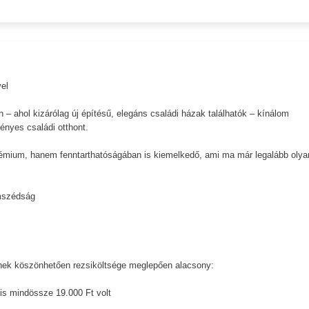
el
 – ahol kizárólag új építésű, elegáns családi házak találhatók – kínálom
ényes családi otthont.
rémium, hanem fenntarthatóságában is kiemelkedő, ami ma már legalább olya
omszédság
ennek köszönhetően rezsiköltsége meglepően alacsony:
 is mindössze 19.000 Ft volt