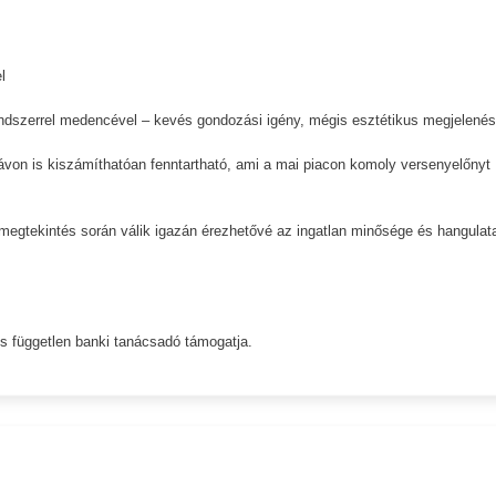
l
rendszerrel medencével – kevés gondozási igény, mégis esztétikus megjelenés
on is kiszámíthatóan fenntartható, ami a mai piacon komoly versenyelőnyt
megtekintés során válik igazán érezhetővé az ingatlan minősége és hangulat
és független banki tanácsadó támogatja.