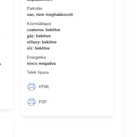
Parkolás
van, nem meghatározott
Közműállapot
csatorna: bekötve
.
gáz: bekötve
villany: bekötve
víz: bekötve
Energetika
nincs megadva
a.
Telek típusa
HTML
PDF