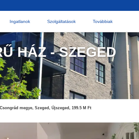
Ingatlanok
Szolgáltatások
Továbbiak
Ű HÁZ - SZEGED
Csongrád megye, Szeged, Újszeged, 199.5 M Ft