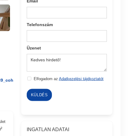
Email
Telefonszám
Üzenet
Elfogadom az
Adatkezelési tájékoztatót
39_coh
KÜLDÉS
ület
²
INGATLAN ADATAI