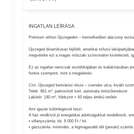
INGATLAN LEÍRÁSA
Prémium otthon Újszegeden – kiemelkedően alacsony rezsiv
Újszeged dinamikusan fejlődő, amerikai stílusú lakóparkjában
megvételre ezt a magas műszaki színvonalon kivitelezett, ig
Ez az ingatlan nemcsak esztétikájában és kialakításában p
fontos szempont, mint a megjelenés.
Cím: Újszeged kertvárosi része – csendes utca, kiváló sz
Telek: 861 m², parkosított kert, automata öntözőrendszer
Lakótér: 140 m², földszint + 60 teljes értékű tetőtér
Ami igazán különlegessé teszi:
A ház rendkívül jó energetikai adottságokkal rendelkezik, 
• villanyszámla: kb. 8.000 Ft / hó
• gázszámla: minimális, a legmagasabb téli (januári) számla