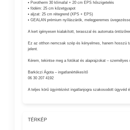
• Porotherm 30 klímafal + 20 cm EPS hőszigetelés
• födém: 25 cm kőzetgyapot
• aljzat: 25 cm rétegrend (XPS + EPS)
• GEALAN prémium nyílászárók, melegperemes üvegezésse
A kert igényesen kialakított, terasszal és automata öntöző
Ez az otthon nemcsak szép és kényelmes, hanem hosszú táv
jelent.
Kérem, tekintse meg a fotókat és alaprajzokat – személyes 
Barkóczi Ágota – ingatlanértékesítő
06 30 207 4192
A teljes körű ügyintézést ingatlanjogra szakosodott ügyvéd 
TÉRKÉP