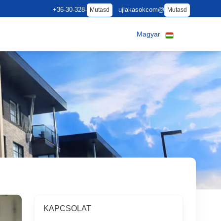
+36-30-328-
ujlakasokcom@
Mutasd
Mutasd
Magyar
KAPCSOLAT