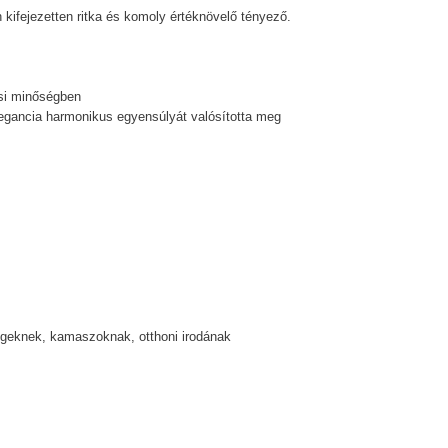
 kifejezetten ritka és komoly értéknövelő tényező.
ési minőségben
elegancia harmonikus egyensúlyát valósította meg
dégeknek, kamaszoknak, otthoni irodának