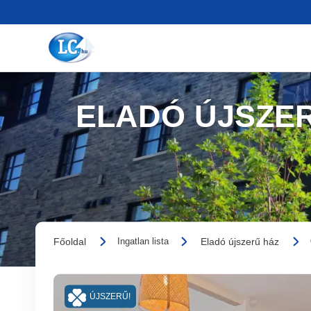
ELADÓ ÚJSZER
Főoldal
Eladó újszerű ház
Ingatlan lista
ÚJSZERŰ!