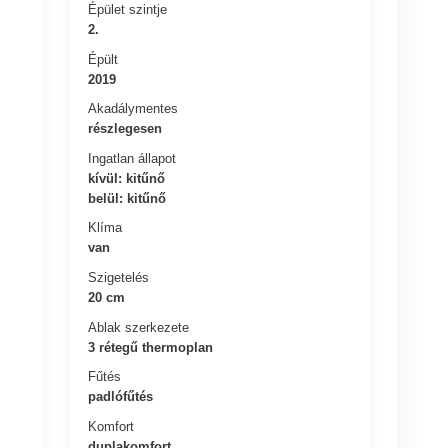
Épület szintje
2.
Épült
2019
Akadálymentes
részlegesen
Ingatlan állapot
kívül: kitűnő
belül: kitűnő
Klíma
van
Szigetelés
20 cm
Ablak szerkezete
3 rétegű thermoplan
Fűtés
padlófűtés
Komfort
duplakomfort