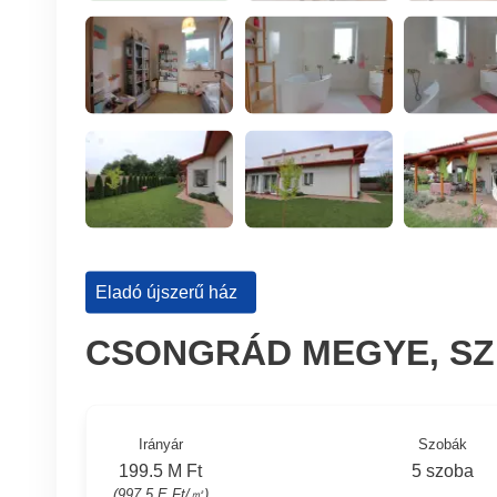
Eladó újszerű ház
CSONGRÁD MEGYE, SZ
Irányár
Szobák
199.5 M Ft
5 szoba
(997.5 E Ft/㎡)