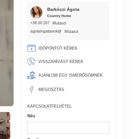
Barkóczi Ágota
Country Home
Mutasd
+36 30 207
Mutasd
agotaingatlanok@
IDŐPONTOT KÉREK
VISSZAHÍVÁST KÉREK
AJÁNLOM EGY ISMERŐSÖMNEK
MEGOSZTÁS
KAPCSOLATFELVÉTEL
Név