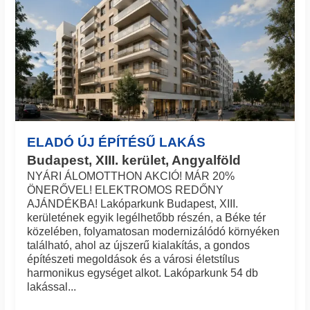
ELADÓ ÚJ ÉPÍTÉSŰ LAKÁS
Budapest, XIII. kerület, Angyalföld
NYÁRI ÁLOMOTTHON AKCIÓ! MÁR 20%
ÖNERŐVEL! ELEKTROMOS REDŐNY
AJÁNDÉKBA! Lakóparkunk Budapest, XIII.
kerületének egyik legélhetőbb részén, a Béke tér
közelében, folyamatosan modernizálódó környéken
található, ahol az újszerű kialakítás, a gondos
építészeti megoldások és a városi életstílus
harmonikus egységet alkot. Lakóparkunk 54 db
lakással...