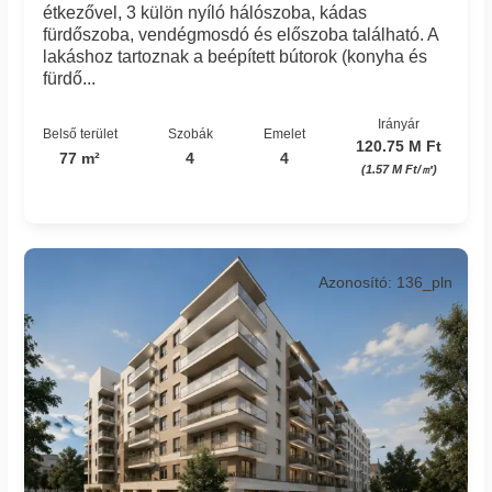
étkezővel, 3 külön nyíló hálószoba, kádas
fürdőszoba, vendégmosdó és előszoba található. A
lakáshoz tartoznak a beépített bútorok (konyha és
fürdő...
Irányár
Belső terület
Szobák
Emelet
120.75 M Ft
77 m²
4
4
(1.57 M Ft/㎡)
Azonosító: 136_pln