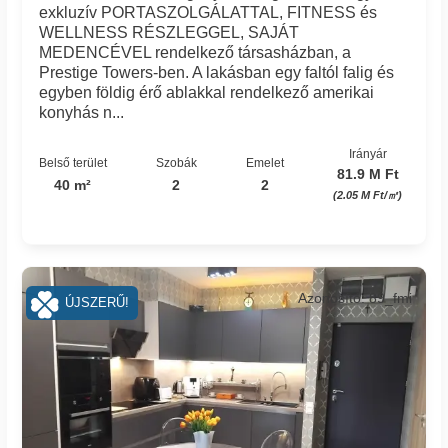
exkluzív PORTASZOLGÁLATTAL, FITNESS és
WELLNESS RÉSZLEGGEL, SAJÁT
MEDENCÉVEL rendelkező társasházban, a
Prestige Towers-ben. A lakásban egy faltól falig és
egyben földig érő ablakkal rendelkező amerikai
konyhás n...
Irányár
Belső terület
Szobák
Emelet
81.9 M Ft
40 m²
2
2
(2.05 M Ft/㎡)
Azonosító: 89_fmi
ÚJSZERŰ!