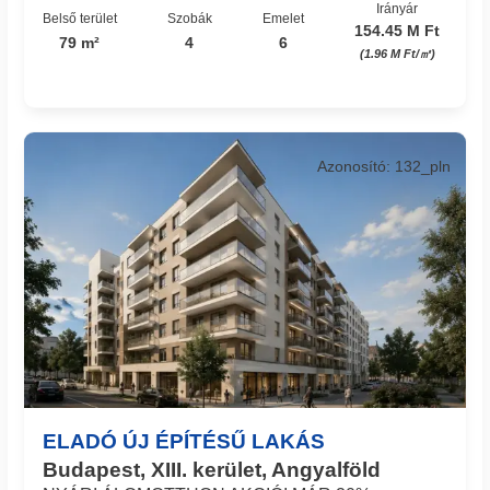
Irányár
Belső terület
Szobák
Emelet
154.45 M Ft
79 m²
4
6
(1.96 M Ft/㎡)
Azonosító: 132_pln
ELADÓ ÚJ ÉPÍTÉSŰ LAKÁS
Budapest, XIII. kerület, Angyalföld