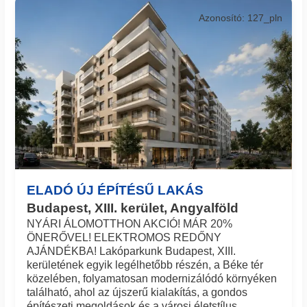
Azonosító: 127_pln
ELADÓ ÚJ ÉPÍTÉSŰ LAKÁS
Budapest, XIII. kerület, Angyalföld
NYÁRI ÁLOMOTTHON AKCIÓ! MÁR 20%
ÖNERŐVEL! ELEKTROMOS REDŐNY
AJÁNDÉKBA! Lakóparkunk Budapest, XIII.
kerületének egyik legélhetőbb részén, a Béke tér
közelében, folyamatosan modernizálódó környéken
található, ahol az újszerű kialakítás, a gondos
építészeti megoldások és a városi életstílus