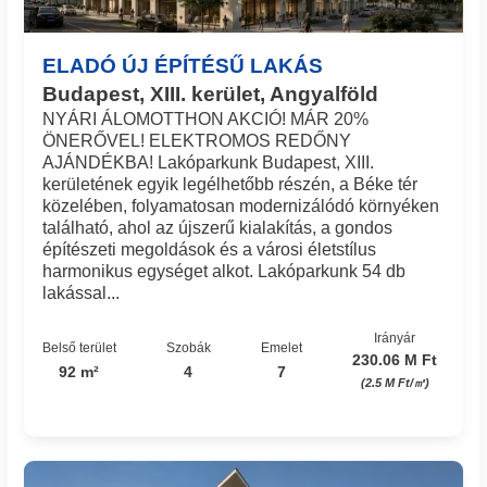
ELADÓ ÚJ ÉPÍTÉSŰ LAKÁS
Budapest, XIII. kerület, Angyalföld
NYÁRI ÁLOMOTTHON AKCIÓ! MÁR 20%
ÖNERŐVEL! ELEKTROMOS REDŐNY
AJÁNDÉKBA! Lakóparkunk Budapest, XIII.
kerületének egyik legélhetőbb részén, a Béke tér
közelében, folyamatosan modernizálódó környéken
található, ahol az újszerű kialakítás, a gondos
építészeti megoldások és a városi életstílus
harmonikus egységet alkot. Lakóparkunk 54 db
lakással...
Irányár
Belső terület
Szobák
Emelet
230.06 M Ft
92 m²
4
7
(2.5 M Ft/㎡)