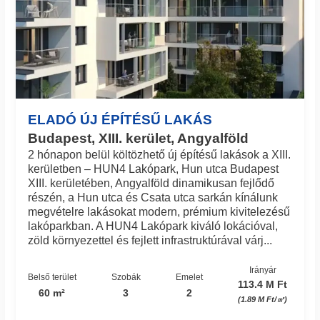
ELADÓ ÚJ ÉPÍTÉSŰ LAKÁS
Budapest, XIII. kerület, Angyalföld
2 hónapon belül költözhető új építésű lakások a XIII.
kerületben – HUN4 Lakópark, Hun utca Budapest
XIII. kerületében, Angyalföld dinamikusan fejlődő
részén, a Hun utca és Csata utca sarkán kínálunk
megvételre lakásokat modern, prémium kivitelezésű
lakóparkban. A HUN4 Lakópark kiváló lokációval,
zöld környezettel és fejlett infrastruktúrával várj...
Irányár
Belső terület
Szobák
Emelet
113.4 M Ft
60 m²
3
2
(1.89 M Ft/㎡)