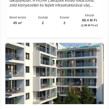
lakóparkban. A HUN4 Lakópark kiváló lokációval,
zöld környezettel és fejlett infrastruktúrával várj...
Irányár
Belső terület
Szobák
Emelet
88.4 M Ft
45 m²
2
2
(1.96 M Ft/㎡)
Azonosító: 359_pln