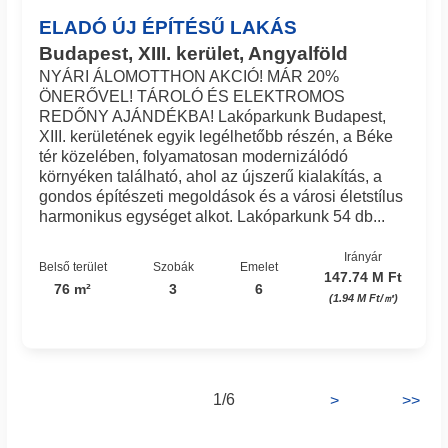
ELADÓ ÚJ ÉPÍTÉSŰ LAKÁS
Budapest, XIII. kerület, Angyalföld
NYÁRI ÁLOMOTTHON AKCIÓ! MÁR 20%
ÖNERŐVEL! TÁROLÓ ÉS ELEKTROMOS
REDŐNY AJÁNDÉKBA! Lakóparkunk Budapest,
XIII. kerületének egyik legélhetőbb részén, a Béke
tér közelében, folyamatosan modernizálódó
környéken található, ahol az újszerű kialakítás, a
gondos építészeti megoldások és a városi életstílus
harmonikus egységet alkot. Lakóparkunk 54 db...
Irányár
Belső terület
Szobák
Emelet
147.74 M Ft
76 m²
3
6
(1.94 M Ft/㎡)
1/6
>
>>