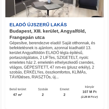
ELADÓ ÚJSZERŰ LAKÁS
Budapest, XIII. kerület, Angyalföld,
Frangepán utca
Gépesítve, berendezve eladó! Saját otthonnak, és
befektetésnek is ajánlom, azonnal kiadható! 13.
kerület Angyalföldön ELADÓ tégla építésű,
portaszolgálatos, 2 LIFTes, SZIGETELT, nyolc
emeletes ház 2. emeletén elhelyezkedő csendes,
világos, GÉPESÍTETT, 47 nm-es (plusz erkély), 2
szobás, ERKÉLYes, összkomfortos, KLÍMÁs,
TÁVfűtéses, RIASZTÓs, új...
Irányár
Belső terület
Szobák
Emelet
107 M Ft
47 m²
2
2
(2.28 M Ft/㎡)