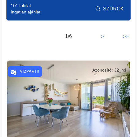
101 találat
SZŰRŐK

Ingatlan ajánlat
1/6
>
>>
Azonosító: 32_rci
VÍZPARTI!