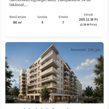
lakással,...
Irányár
Belső terület
Szobák
Emelet
205.11 M Ft
86 m²
4
7
(2.39 M Ft/㎡)
Azonosító: 134_pln