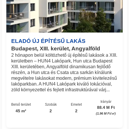
ELADÓ ÚJ ÉPÍTÉSŰ LAKÁS
Budapest, XIII. kerület, Angyalföld
2 hónapon belül költözhető új építésű lakások a XIII.
kerületben – HUN4 Lakópark, Hun utca Budapest
XIII. kerületében, Angyalföld dinamikusan fejlődő
részén, a Hun utca és Csata utca sarkán kínálunk
megvételre lakásokat modern, prémium kivitelezésű
lakóparkban. A HUN4 Lakópark kiváló lokációval,
zöld környezettel és fejlett infrastruktúrával várj...
Irányár
Belső terület
Szobák
Emelet
88.4 M Ft
45 m²
2
2
(1.96 M Ft/㎡)