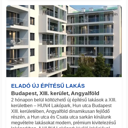
Azonosító: 360_pln
ELADÓ ÚJ ÉPÍTÉSŰ LAKÁS
Budapest, XIII. kerület, Angyalföld
2 hónapon belül költözhető új építésű lakások a XIII.
kerületben – HUN4 Lakópark, Hun utca Budapest
XIII. kerületében, Angyalföld dinamikusan fejlődő
részén, a Hun utca és Csata utca sarkán kínálunk
megvételre lakásokat modern, prémium kivitelezésű