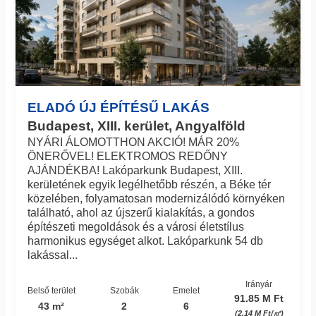
ELADÓ ÚJ ÉPÍTÉSŰ LAKÁS
Budapest, XIII. kerület, Angyalföld
NYÁRI ÁLOMOTTHON AKCIÓ! MÁR 20%
ÖNERŐVEL! ELEKTROMOS REDŐNY
AJÁNDÉKBA! Lakóparkunk Budapest, XIII.
kerületének egyik legélhetőbb részén, a Béke tér
közelében, folyamatosan modernizálódó környéken
található, ahol az újszerű kialakítás, a gondos
építészeti megoldások és a városi életstílus
harmonikus egységet alkot. Lakóparkunk 54 db
lakással...
Irányár
Belső terület
Szobák
Emelet
91.85 M Ft
43 m²
2
6
(2.14 M Ft/㎡)