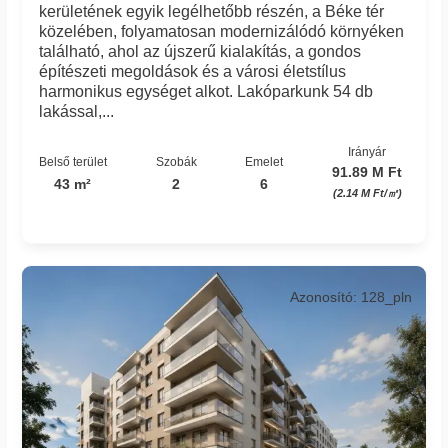
kerületének egyik legélhetőbb részén, a Béke tér
közelében, folyamatosan modernizálódó környéken
található, ahol az újszerű kialakítás, a gondos
építészeti megoldások és a városi életstílus
harmonikus egységet alkot. Lakóparkunk 54 db
lakással,...
Irányár
Belső terület
Szobák
Emelet
91.89 M Ft
43 m²
2
6
(2.14 M Ft/㎡)
Azonosító: 128_pln