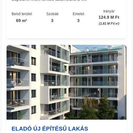
Irányár
Belső terület
Szobák
Emelet
124.9 M Ft
69 m²
3
3
(1.81 M Ft/㎡)
Azonosító: 363_pln
ELADÓ ÚJ ÉPÍTÉSŰ LAKÁS