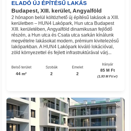
ELADÓ ÚJ ÉPÍTÉSŰ LAKÁS
Budapest, XIII. kerület, Angyalföld
2 hónapon belül költözhető új építésű lakások a XIII.
kerületben – HUN4 Lakópark, Hun utca Budapest
XIII. kerületében, Angyalföld dinamikusan fejlődő
részén, a Hun utca és Csata utca sarkán kínálunk
megvételre lakásokat modern, prémium kivitelezésű
lakóparkban. A HUN4 Lakópark kiváló lokációval,
zöld környezettel és fejlett infrastruktúrával várj...
Irányár
Belső terület
Szobák
Emelet
85 M Ft
44 m²
2
2
(1.93 M Ft/㎡)
Azonosító: 357_pln