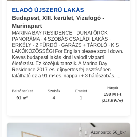
ELADÓ ÚJSZERŰ LAKÁS
Budapest, XIII. kerület, Vizafogó -
Marinapart
MARINA BAY RESIDENCE · DUNAI ÖRÖK
PANORÁMA · 4 SZOBÁS CSALÁDI LAKÁS ·
ERKÉLY · 2 FÜRDŐ · GARÁZS + TÁROLÓ · KIS
LAKÓKÖZÖSSÉG! For English please scroll down.
Kevés budapesti lakás kínál valódi vízparti
életérzést. Ez közéjük tartozik. A Marina Bay
Residence 2017-es, díjnyertes fejlesztésében
található ez a 91 m²-es, nappali + 3 hálószobás, ...
Irányár
Belső terület
Szobák
Emelet
198 M Ft
91 m²
4
1
(2.18 M Ft/㎡)
Azonosító: 56_bkr