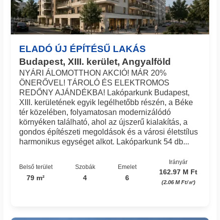
ELADÓ ÚJ ÉPÍTÉSŰ LAKÁS
Budapest, XIII. kerület, Angyalföld
NYÁRI ÁLOMOTTHON AKCIÓ! MÁR 20%
ÖNERŐVEL! TÁROLÓ ÉS ELEKTROMOS
REDŐNY AJÁNDÉKBA! Lakóparkunk Budapest,
XIII. kerületének egyik legélhetőbb részén, a Béke
tér közelében, folyamatosan modernizálódó
környéken található, ahol az újszerű kialakítás, a
gondos építészeti megoldások és a városi életstílus
harmonikus egységet alkot. Lakóparkunk 54 db...
Irányár
Belső terület
Szobák
Emelet
162.97 M Ft
79 m²
4
6
(2.06 M Ft/㎡)