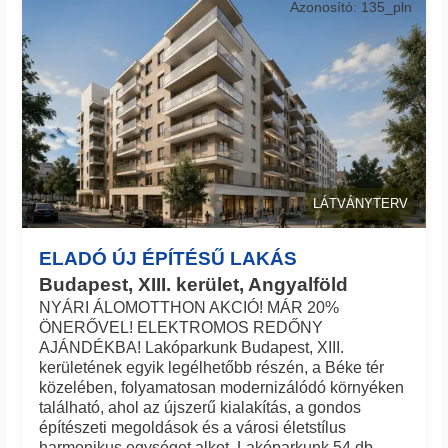
Azonosító: 135_pln
LÁTVÁNYTERV
ELADÓ ÚJ ÉPÍTÉSŰ LAKÁS
Budapest, XIII. kerület, Angyalföld
NYÁRI ÁLOMOTTHON AKCIÓ! MÁR 20%
ÖNERŐVEL! ELEKTROMOS REDŐNY
AJÁNDÉKBA! Lakóparkunk Budapest, XIII.
kerületének egyik legélhetőbb részén, a Béke tér
közelében, folyamatosan modernizálódó környéken
található, ahol az újszerű kialakítás, a gondos
építészeti megoldások és a városi életstílus
harmonikus egységet alkot. Lakóparkunk 54 db