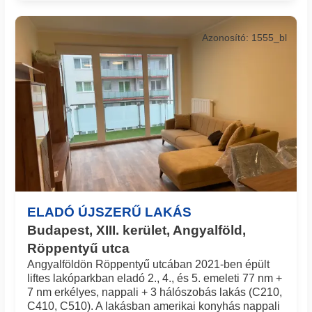
Azonosító: 1555_bl
ELADÓ ÚJSZERŰ LAKÁS
Budapest, XIII. kerület, Angyalföld,
Röppentyű utca
Angyalföldön Röppentyű utcában 2021-ben épült
liftes lakóparkban eladó 2., 4., és 5. emeleti 77 nm +
7 nm erkélyes, nappali + 3 hálószobás lakás (C210,
C410, C510). A lakásban amerikai konyhás nappali