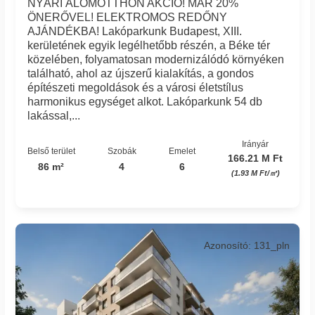
NYÁRI ÁLOMOTTHON AKCIÓ! MÁR 20%
ÖNERŐVEL! ELEKTROMOS REDŐNY
AJÁNDÉKBA! Lakóparkunk Budapest, XIII.
kerületének egyik legélhetőbb részén, a Béke tér
közelében, folyamatosan modernizálódó környéken
található, ahol az újszerű kialakítás, a gondos
építészeti megoldások és a városi életstílus
harmonikus egységet alkot. Lakóparkunk 54 db
lakással,...
Irányár
Belső terület
Szobák
Emelet
166.21 M Ft
86 m²
4
6
(1.93 M Ft/㎡)
Azonosító: 131_pln