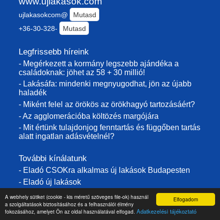
www.ujlakasok.com
ujlakasokcom@
Mutasd
+36-30-328-
Mutasd
Legfrissebb híreink
- Megérkezett a kormány legszebb ajándéka a
családoknak: jöhet az 58 + 30 millió!
- Lakásáfa: mindenki megnyugodhat, jön az újabb
haladék
- Miként felel az örökös az örökhagyó tartozásáért?
- Az agglomerációba költözés margójára
- Mit értünk tulajdonjog fenntartás és függőben tartás
alatt ingatlan adásvételnél?
További kínálatunk
- Eladó CSOKra alkalmas új lakások Budapesten
- Eladó új lakások
- Eladó új lakások Budapesten
A webhely sütiket (cookie - kis méretű szöveges file-ok) használ
Elfogadom
a szolgáltatások biztosításához és a felhasználói élmény
- Eladó új építésű ingatlan Egerben
Adatkezelési tájékoztató
fokozásához, amelyet Ön az oldal használatával elfogad.
- Eladó új építésű ingatlanok Nyíregyházán