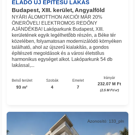
ELADÓ ÚJ ÉPÍTÉSŰ LAKÁS
Budapest, XIII. kerület, Angyalföld
NYÁRI ÁLOMOTTHON AKCIÓ! MÁR 20%
ÖNERŐVEL! ELEKTROMOS REDŐNY
AJÁNDÉKBA! Lakóparkunk Budapest, XIII.
kerületének egyik legélhetőbb részén, a Béke tér
közelében, folyamatosan modernizálódó környéken
található, ahol az újszerű kialakítás, a gondos
építészeti megoldások és a városi életstílus
harmonikus egységet alkot. Lakóparkunk 54 db
lakással,...
Irányár
Belső terület
Szobák
Emelet
232.07 M Ft
93 m²
4
7
(2.5 M Ft/㎡)
Azonosító: 133_pln