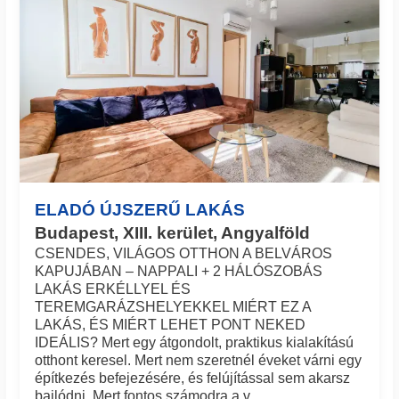
ELADÓ ÚJSZERŰ LAKÁS
Budapest, XIII. kerület, Angyalföld
CSENDES, VILÁGOS OTTHON A BELVÁROS
KAPUJÁBAN – NAPPALI + 2 HÁLÓSZOBÁS
LAKÁS ERKÉLLYEL ÉS
TEREMGARÁZSHELYEKKEL MIÉRT EZ A
LAKÁS, ÉS MIÉRT LEHET PONT NEKED
IDEÁLIS? Mert egy átgondolt, praktikus kialakítású
otthont keresel. Mert nem szeretnél éveket várni egy
építkezés befejezésére, és felújítással sem akarsz
bajlódni. Mert fontos számodra a v...