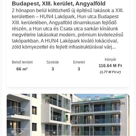
Budapest, XIII. kerület, Angyalföld
2 hónapon belül költözhető új építésű lakások a XIII.
kerületben – HUN4 Lakópark, Hun utca Budapest
XIII. kerületében, Angyalföld dinamikusan fejlődő
részén, a Hun utca és Csata utca sarkán kínálunk
megvételre lakásokat modern, prémium kivitelezésű
lakóparkban. A HUN4 Lakópark kiváló lokációval,
zöld környezettel és fejlett infrastruktúrával várj...
Irányár
Belső terület
Szobák
Emelet
116.64 M Ft
66 m²
3
3
(1.77 M Ft/㎡)
Azonosító: 361_pln