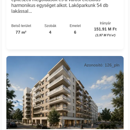
harmonikus egységet alkot. Lakóparkunk 54 db
lakással...
Irányár
Belső terület
Szobák
Emelet
151.91 M Ft
77 m²
4
6
(1.97 M Ft/㎡)
Azonosító: 126_pln