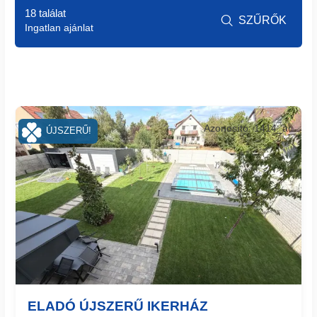
18 találat
SZŰRŐK

Ingatlan ajánlat
Azonosító: 1414_ar
ÚJSZERŰ!
ELADÓ ÚJSZERŰ IKERHÁZ