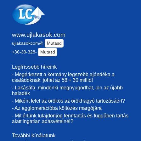
www.ujlakasok.com
ujlakasokcom@
Mutasd
+36-30-328-
Mutasd
Legfrissebb híreink
- Megérkezett a kormány legszebb ajándéka a
családoknak: jöhet az 58 + 30 millió!
- Lakásáfa: mindenki megnyugodhat, jön az újabb
haladék
- Miként felel az örökös az örökhagyó tartozásáért?
- Az agglomerációba költözés margójára
- Mit értünk tulajdonjog fenntartás és függőben tartás
alatt ingatlan adásvételnél?
További kínálatunk