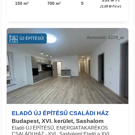
150 m²
700 m²
5
(1.59 M Ft/㎡)
Azonosító: 1229_ar
ÚJ ÉPÍTÉSŰ!
ELADÓ ÚJ ÉPÍTÉSŰ CSALÁDI HÁZ
Budapest, XVI. kerület, Sashalom
Eladó ÚJ ÉPÍTÉSŰ, ENERGIATAKARÉKOS
CSALÁDI HÁZ - XVI., Sashalom! Eladó a XVI.