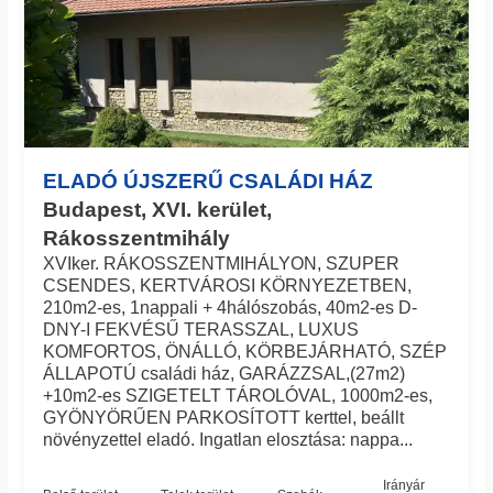
ELADÓ ÚJSZERŰ CSALÁDI HÁZ
Budapest, XVI. kerület,
Rákosszentmihály
XVIker. RÁKOSSZENTMIHÁLYON, SZUPER
CSENDES, KERTVÁROSI KÖRNYEZETBEN,
210m2-es, 1nappali + 4hálószobás, 40m2-es D-
DNY-I FEKVÉSŰ TERASSZAL, LUXUS
KOMFORTOS, ÖNÁLLÓ, KÖRBEJÁRHATÓ, SZÉP
ÁLLAPOTÚ családi ház, GARÁZZSAL,(27m2)
+10m2-es SZIGETELT TÁROLÓVAL, 1000m2-es,
GYÖNYÖRŰEN PARKOSÍTOTT kerttel, beállt
növényzettel eladó. Ingatlan elosztása: nappa...
Irányár