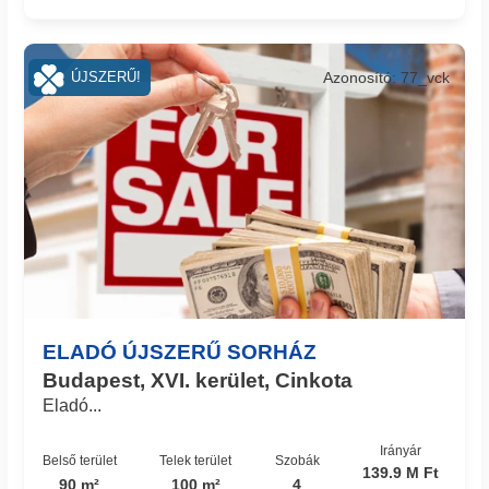
Azonosító: 77_vck
ÚJSZERŰ!
ELADÓ ÚJSZERŰ SORHÁZ
Budapest, XVI. kerület, Cinkota
Eladó...
Irányár
Belső terület
Telek terület
Szobák
139.9 M Ft
90 m²
100 m²
4