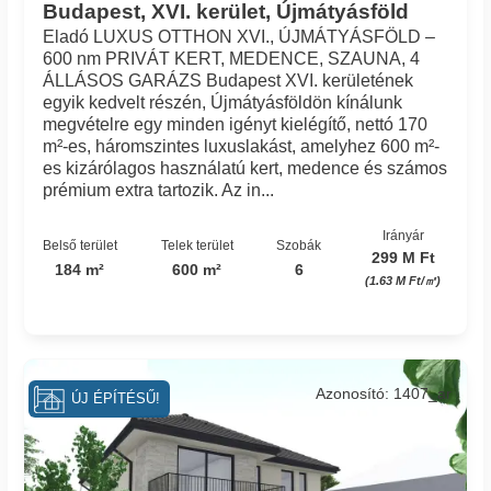
Budapest, XVI. kerület, Újmátyásföld
Eladó LUXUS OTTHON XVI., ÚJMÁTYÁSFÖLD –
600 nm PRIVÁT KERT, MEDENCE, SZAUNA, 4
ÁLLÁSOS GARÁZS Budapest XVI. kerületének
egyik kedvelt részén, Újmátyásföldön kínálunk
megvételre egy minden igényt kielégítő, nettó 170
m²-es, háromszintes luxuslakást, amelyhez 600 m²-
es kizárólagos használatú kert, medence és számos
prémium extra tartozik. Az in...
Irányár
Belső terület
Telek terület
Szobák
299 M Ft
184 m²
600 m²
6
(1.63 M Ft/㎡)
Azonosító: 1407_ar
ÚJ ÉPÍTÉSŰ!