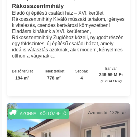
Rákosszentmihály
Eladó új építésű családi ház – XVI. kerület,
Rákosszentmihály Kiváló műszaki tartalom, igényes
kivitelezés, csendes kertvárosi környezetben!
Eladásra kínálunk a XVI. kerületben,
Rákosszentmihály Zuglóhoz közeli, nyugodt részén
egy földszintes, új építésű családi házat, amely
ideális választás azoknak, akik modern, kényelmes
otthonra vágynak c...
Irányár
Belső terület
Telek terület
Szobák
249.99 M Ft
194 m²
778 m²
4
(1.29 M Ft/㎡)
Azonosító: 1326_ar
AZONNAL KÖLTÖZHETŐ