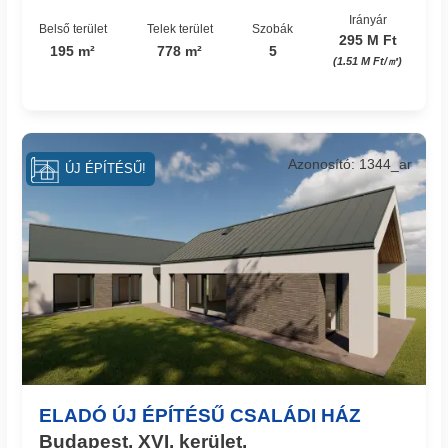
Irányár
Belső terület
Telek terület
Szobák
295 M Ft
195 m²
778 m²
5
(1.51 M Ft/㎡)
Azonosító: 1344_ar
ÚJ ÉPÍTÉSŰ!
ELADÓ ÚJ ÉPÍTÉSŰ CSALÁDI HÁZ
Budapest, XVI. kerület,