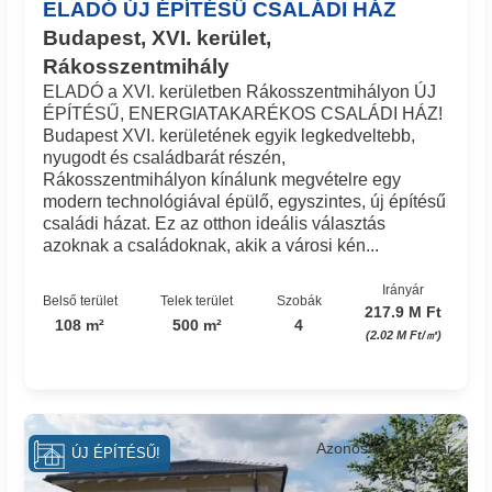
ELADÓ ÚJ ÉPÍTÉSŰ CSALÁDI HÁZ
Budapest, XVI. kerület,
Rákosszentmihály
ELADÓ a XVI. kerületben Rákosszentmihályon ÚJ
ÉPÍTÉSŰ, ENERGIATAKARÉKOS CSALÁDI HÁZ!
Budapest XVI. kerületének egyik legkedveltebb,
nyugodt és családbarát részén,
Rákosszentmihályon kínálunk megvételre egy
modern technológiával épülő, egyszintes, új építésű
családi házat. Ez az otthon ideális választás
azoknak a családoknak, akik a városi kén...
Irányár
Belső terület
Telek terület
Szobák
217.9 M Ft
108 m²
500 m²
4
(2.02 M Ft/㎡)
Azonosító: 1345_ar
ÚJ ÉPÍTÉSŰ!