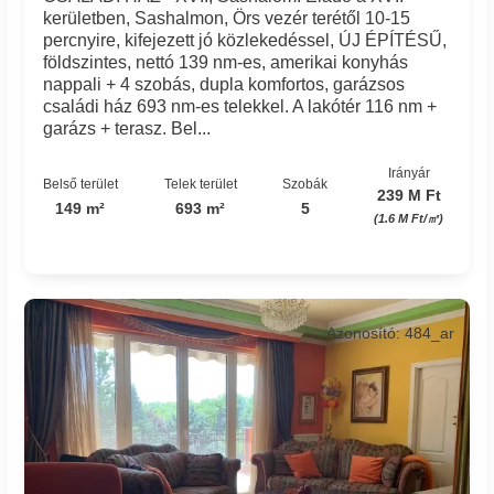
kerületben, Sashalmon, Örs vezér terétől 10-15
percnyire, kifejezett jó közlekedéssel, ÚJ ÉPÍTÉSŰ,
földszintes, nettó 139 nm-es, amerikai konyhás
nappali + 4 szobás, dupla komfortos, garázsos
családi ház 693 nm-es telekkel. A lakótér 116 nm +
garázs + terasz. Bel...
Irányár
Belső terület
Telek terület
Szobák
239 M Ft
149 m²
693 m²
5
(1.6 M Ft/㎡)
Azonosító: 484_ar