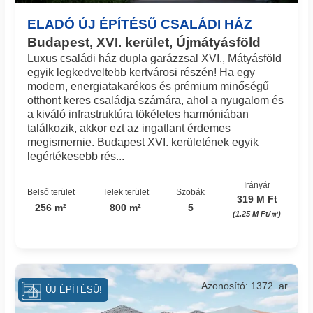
ELADÓ ÚJ ÉPÍTÉSŰ CSALÁDI HÁZ
Budapest, XVI. kerület, Újmátyásföld
Luxus családi ház dupla garázzsal XVI., Mátyásföld
egyik legkedveltebb kertvárosi részén! Ha egy
modern, energiatakarékos és prémium minőségű
otthont keres családja számára, ahol a nyugalom és
a kiváló infrastruktúra tökéletes harmóniában
találkozik, akkor ezt az ingatlant érdemes
megismernie. Budapest XVI. kerületének egyik
legértékesebb rés...
Irányár
Belső terület
Telek terület
Szobák
319 M Ft
256 m²
800 m²
5
(1.25 M Ft/㎡)
Azonosító: 1372_ar
ÚJ ÉPÍTÉSŰ!