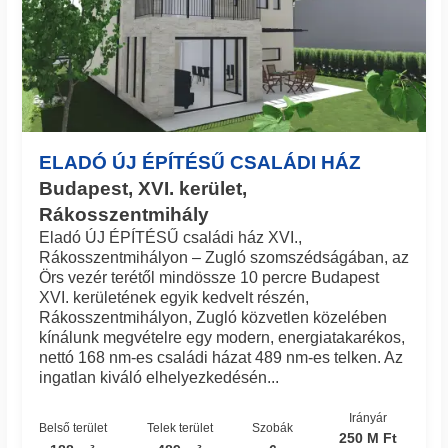
ELADÓ ÚJ ÉPÍTÉSŰ CSALÁDI HÁZ
Budapest, XVI. kerület,
Rákosszentmihály
Eladó ÚJ ÉPÍTÉSŰ családi ház XVI.,
Rákosszentmihályon – Zugló szomszédságában, az
Örs vezér terétől mindössze 10 percre Budapest
XVI. kerületének egyik kedvelt részén,
Rákosszentmihályon, Zugló közvetlen közelében
kínálunk megvételre egy modern, energiatakarékos,
nettó 168 nm-es családi házat 489 nm-es telken. Az
ingatlan kiváló elhelyezkedésén...
Irányár
Belső terület
Telek terület
Szobák
250 M Ft