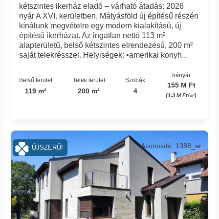
kétszintes ikerház eladó – várható átadás: 2026
nyár A XVI. kerületben, Mátyásföld új építésű részén
kínálunk megvételre egy modern kialakítású, új
építésű ikerházat. Az ingatlan nettó 113 m²
alapterületű, belső kétszintes elrendezésű, 200 m²
saját telekrésszel. Helyiségek: •amerikai konyh...
Irányár
Belső terület
Telek terület
Szobák
155 M Ft
119 m²
200 m²
4
(1.3 M Ft/㎡)
Azonosító: 1388_ar
ÚJSZERŰ!