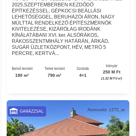
2025.SZEPTEMBERBEN KEZDŐDŐ
ÉPÍTKEZÉSSEL, GÉPKOCSI BEÁLLÁSI
LEHETŐSÉGGEL, BERUHÁZÓI ÁRON, NAGY
MÚLTTAL RENDELKEZŐ ÉPÍTÉSZMÉRNÖK
KIVITELEZÉSE, KIZÁRÓLAG IRODÁNK
KÍNÁLATÁBAN! XVI. ker. ALSÓRÁKOS,
RÁKOSSZENTMIHÁLY HATÁRÁN, ÁRKÁD,
SUGÁR ÜZLETKÖZPONT, HÉV, METRÓ 5
PERCRE, KERTVÁ...
Irányár
Belső terület
Telek terület
Szobák
250 M Ft
190 m²
790 m²
4+1
(1.32 M Ft/㎡)
Azonosító: 1272_ar
GARÁZZSAL