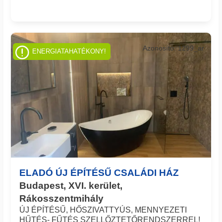
Azonosító: 1299_ar
ENERGIATAHATÉKONY!
ELADÓ ÚJ ÉPÍTÉSŰ CSALÁDI HÁZ
Budapest, XVI. kerület,
Rákosszentmihály
ÚJ ÉPÍTÉSŰ, HŐSZIVATTYÚS, MENNYEZETI
HŰTÉS- FŰTÉS SZELLŐZTETŐRENDSZERREL!