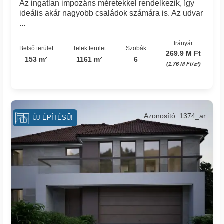
Az ingatlan impozáns méretekkel rendelkezik, így
ideális akár nagyobb családok számára is. Az udvar
...
Irányár
Belső terület
Telek terület
Szobák
269.9 M Ft
153 m²
1161 m²
6
(1.76 M Ft/㎡)
Azonosító: 1374_ar
ÚJ ÉPÍTÉSŰ!