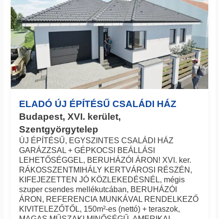
ELADÓ ÚJ ÉPÍTÉSŰ CSALÁDI HÁZ
Budapest, XVI. kerület,
Szentgyörgytelep
ÚJ ÉPÍTÉSŰ, EGYSZINTES CSALÁDI HÁZ
GARÁZZSAL + GÉPKOCSI BEÁLLÁSI
LEHETŐSÉGGEL, BERUHÁZÓI ÁRON! XVI. ker.
RÁKOSSZENTMIHÁLY KERTVÁROSI RÉSZÉN,
KIFEJEZETTEN JÓ KÖZLEKEDÉSNÉL, mégis
szuper csendes mellékutcában, BERUHÁZÓI
ÁRON, REFERENCIA MUNKÁVAL RENDELKEZŐ
KIVITELEZŐTŐL, 150m²-es (nettó) + teraszok,
MAGAS MŰSZAKI MINŐSÉGŰ, AMERIKAI