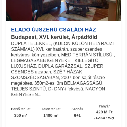
ELADÓ ÚJSZERŰ CSALÁDI HÁZ
Budapest, XVI. kerület, Árpádföld
DUPLA TELEKKEL, (KÜLÖN-KÜLÖN HELYRAJZI
SZÁMMAL) XVI. ker határán, szuper csendes
kertvárosi környezetben, MEDITERRÁN STÍLUSÚ ,
LEGMAGASABB IGÉNYEKET KIELÉGÍTŐ
LUXUSHÁZ, DUPLA GARÁZZSAL, SZUPER
CSENDES utcában, SZÉP HÁZAK
SZOMSZÉDSÁGÁBAN, 2007-ben saját részre
megépített, 350m2-es, 3m BELMAGASSÁGÚ,
TELJES SZINTŰ, D- DNY-i fekvésű, NAGYON
IGÉNYESEN...
Irányár
Belső terület
Telek terület
Szobák
429 M Ft
350 m²
1400 m²
6+1
(1.23 M Ft/㎡)