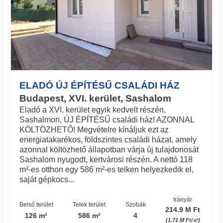
ELADÓ ÚJ ÉPÍTÉSŰ CSALÁDI HÁZ
Budapest, XVI. kerület, Sashalom
Eladó a XVI. kerület egyik kedvelt részén,
Sashalmon, ÚJ ÉPÍTÉSŰ családi ház! AZONNAL
KÖLTÖZHETŐ! Megvételre kínáljuk ezt az
energiatakarékos, földszintes családi házat, amely
azonnal költözhető állapotban várja új tulajdonosát
Sashalom nyugodt, kertvárosi részén. A nettó 118
m²-es otthon egy 586 m²-es telken helyezkedik el,
saját gépkocs...
Irányár
Belső terület
Telek terület
Szobák
214.9 M Ft
126 m²
586 m²
4
(1.71 M Ft/㎡)