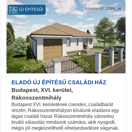
Azonosító: 1386_ar
ÚJ ÉPÍTÉSŰ!
ELADÓ ÚJ ÉPÍTÉSŰ CSALÁDI HÁZ
Budapest, XVI. kerület,
Rákosszentmihály
Budapest XVI. kerületének csendes, családbarát
részén, Rákosszentmihályon kínálunk eladásra egy
tágas családi házat. Rákosszentmihály városrész
kiváló választás mindazok számára, akik nyugodt,
mégis jól megközelíthető elhelyezkedésre vágynak.