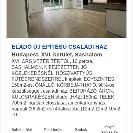
ELADÓ ÚJ ÉPÍTÉSŰ CSALÁDI HÁZ
Budapest, XVI. kerület, Sashalom
XVI. ÖRS VEZÉR TÉRTŐL, 10 percre,
SASHALMON, KIFEJEZETTEN JÓ
KÖZLEKEDÉSNÉL, HŐSZIVATTYÚS
FŰTÉSRENDSZERREL kiépített, EGYSZINTES,
150m2-es, ÖNÁLLÓ, KÖRBEJÁRHATÓ, 90%-os
készültséggel, családi ház, BERUHÁZÓI ÁRON,
KULCSRAKÉSZEN eladó. .HÁZ: 150m2 TELEK:
700m2 Ingatlan elosztása: amerikai konyhás
nappali,(36,2m2-es) 4hálószoba (12m2 12m2 10m2,
10...
Irányár
Belső terület
Telek terület
Szobák
239 M Ft