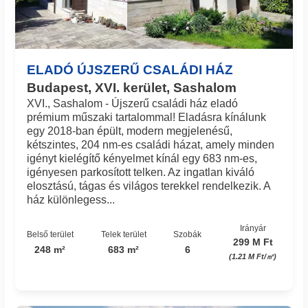
ELADÓ ÚJSZERŰ CSALÁDI HÁZ
Budapest, XVI. kerület, Sashalom
XVI., Sashalom - Újszerű családi ház eladó
prémium műszaki tartalommal! Eladásra kínálunk
egy 2018-ban épült, modern megjelenésű,
kétszintes, 204 nm-es családi házat, amely minden
igényt kielégítő kényelmet kínál egy 683 nm-es,
igényesen parkosított telken. Az ingatlan kiváló
elosztású, tágas és világos terekkel rendelkezik. A
ház különlegess...
Irányár
Belső terület
Telek terület
Szobák
299 M Ft
248 m²
683 m²
6
(1.21 M Ft/㎡)