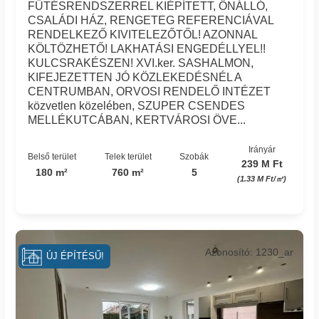
FŰTÉSRENDSZERREL KIÉPÍTETT, ÖNÁLLÓ,
CSALÁDI HÁZ, RENGETEG REFERENCIÁVAL
RENDELKEZŐ KIVITELEZŐTŐL! AZONNAL
KÖLTÖZHETŐ! LAKHATÁSI ENGEDÉLLYEL!!
KULCSRAKÉSZEN! XVI.ker. SASHALMON,
KIFEJEZETTEN JÓ KÖZLEKEDÉSNÉL A
CENTRUMBAN, ORVOSI RENDELŐ INTÉZET
közvetlen közelében, SZUPER CSENDES
MELLÉKUTCÁBAN, KERTVÁROSI ÖVE...
Irányár
Belső terület
Telek terület
Szobák
239 M Ft
180 m²
760 m²
5
(1.33 M Ft/㎡)
Azonosító: 1230_ar
ÚJ ÉPÍTÉSŰ!