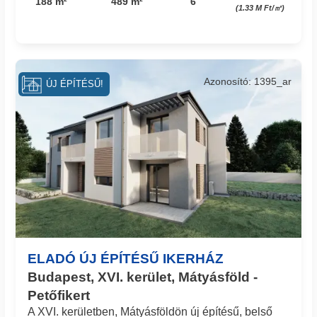
188 m²
489 m²
6
(1.33 M Ft/㎡)
Azonosító: 1395_ar
ÚJ ÉPÍTÉSŰ!
ELADÓ ÚJ ÉPÍTÉSŰ IKERHÁZ
Budapest, XVI. kerület, Mátyásföld -
Petőfikert
A XVI. kerületben, Mátyásföldön új építésű, belső