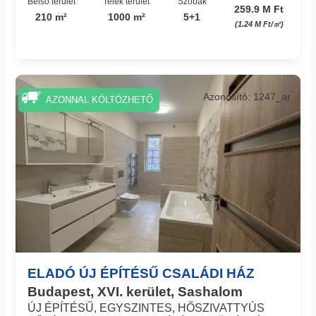
Belső terület
Telek terület
Szobák
259.9 M Ft
210 m²
1000 m²
5+1
(1.24 M Ft/㎡)
Azonosító: 1247_ar
AZONNAL KÖLTÖZHETŐ
ELADÓ ÚJ ÉPÍTÉSŰ CSALÁDI HÁZ
Budapest, XVI. kerület, Sashalom
ÚJ ÉPÍTÉSŰ, EGYSZINTES, HŐSZIVATTYÚS