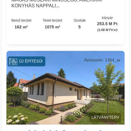
KONYHÁS NAPPALI...
Irányár
Belső terület
Telek terület
Szobák
253.5 M Ft
162 m²
1075 m²
5
(1.56 M Ft/㎡)
Azonosító: 1364_ar
ÚJ ÉPÍTÉSŰ!
LÁTVÁNYTERV