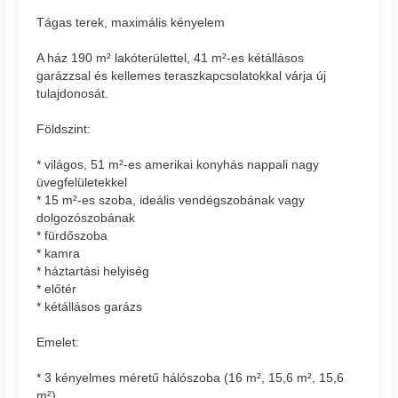
Tágas terek, maximális kényelem
A ház 190 m² lakóterülettel, 41 m²-es kétállásos
garázzsal és kellemes teraszkapcsolatokkal várja új
tulajdonosát.
Földszint:
* világos, 51 m²-es amerikai konyhás nappali nagy
üvegfelületekkel
* 15 m²-es szoba, ideális vendégszobának vagy
dolgozószobának
* fürdőszoba
* kamra
* háztartási helyiség
* előtér
* kétállásos garázs
Emelet:
* 3 kényelmes méretű hálószoba (16 m², 15,6 m², 15,6
m²)