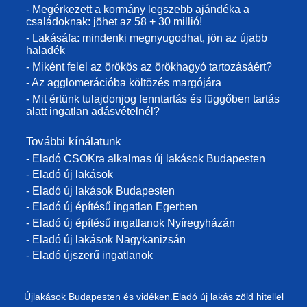
- Megérkezett a kormány legszebb ajándéka a
családoknak: jöhet az 58 + 30 millió!
- Lakásáfa: mindenki megnyugodhat, jön az újabb
haladék
- Miként felel az örökös az örökhagyó tartozásáért?
- Az agglomerációba költözés margójára
- Mit értünk tulajdonjog fenntartás és függőben tartás
alatt ingatlan adásvételnél?
További kínálatunk
- Eladó CSOKra alkalmas új lakások Budapesten
- Eladó új lakások
- Eladó új lakások Budapesten
- Eladó új építésű ingatlan Egerben
- Eladó új építésű ingatlanok Nyíregyházán
- Eladó új lakások Nagykanizsán
- Eladó újszerű ingatlanok
Újlakások Budapesten és vidéken.Eladó új lakás zöld hitellel