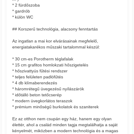
* 2 fürdőszoba
* gardrób
* külön WC
## Korszerű technológia, alacsony fenntartás
Az ingatlan a mai kor elvárásainak megfelelő,
energiatakarékos műszaki tartalommal készül:
* 30 cm-es Porotherm téglafalak
* 15 cm grafitos homlokzati hőszigetelés
* hőszivattyús fűtési rendszer
* teljes felületen padlófűtés
* 4 db klímaberendezés
* háromrétegű üvegezésű nyílászárók
* időtálló beton tetőcserép
* modern üvegkorlátos teraszok
* prémium minőségű burkolatok és szaniterek
Ez az otthon nem csupán egy ház, hanem egy olyan
élettér, ahol a család minden tagja megtalálhatja a saját
kényelmét, miközben a modern technológia és a magas