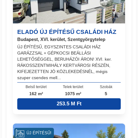
ELADÓ ÚJ ÉPÍTÉSŰ CSALÁDI HÁZ
Budapest, XVI. kerület, Szentgyörgytelep
ÚJ ÉPÍTÉSŰ, EGYSZINTES CSALÁDI HÁZ
GARÁZZSAL + GÉPKOCSI BEÁLLÁSI
LEHETŐSÉGGEL, BERUHÁZÓI ÁRON! XVI. ker.
RÁKOSSZENTMIHÁLY KERTVÁROSI RÉSZÉN,
KIFEJEZETTEN JÓ KÖZLEKEDÉSNÉL, mégis
szuper csendes mell...
Belső terület
Telek terület
Szobák
162 m²
1075 m²
5
253.5 M Ft
ÚJ ÉPÍTÉSŰ!