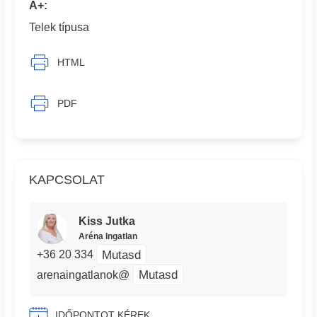
A+:
Telek típusa
HTML
PDF
KAPCSOLAT
Kiss Jutka
Aréna Ingatlan
Mutasd
+36 20 334
Mutasd
arenaingatlanok@
IDŐPONTOT KÉREK