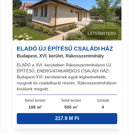
LÁTVÁNYTERV
ELADÓ ÚJ ÉPÍTÉSŰ CSALÁDI HÁZ
Budapest, XVI. kerület, Rákosszentmihály
ELADÓ a XVI. kerületben Rákosszentmihályon ÚJ
ÉPÍTÉSŰ, ENERGIATAKARÉKOS CSALÁDI HÁZ!
Budapest XVI. kerületének egyik legkedveltebb,
nyugodt és családbarát részén, Rákosszentmihályon
kínálunk megvét...
Belső terület
Telek terület
Szobák
108 m²
500 m²
4
217.9 M Ft