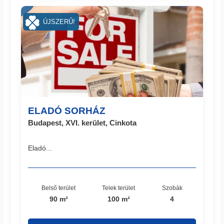
ÚJSZERŰ!
ELADÓ SORHÁZ
Budapest, XVI. kerület, Cinkota
Eladó...
Belső terület
Telek terület
Szobák
90 m²
100 m²
4