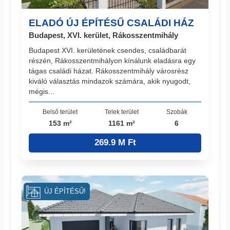
ELADÓ ÚJ ÉPÍTÉSŰ CSALÁDI HÁZ
Budapest, XVI. kerület, Rákosszentmihály
Budapest XVI. kerületének csendes, családbarát
részén, Rákosszentmihályon kínálunk eladásra egy
tágas családi házat. Rákosszentmihály városrész
kiváló választás mindazok számára, akik nyugodt,
mégis...
Belső terület
Telek terület
Szobák
153 m²
1161 m²
6
269.9 M Ft
ÚJ ÉPÍTÉSŰ!