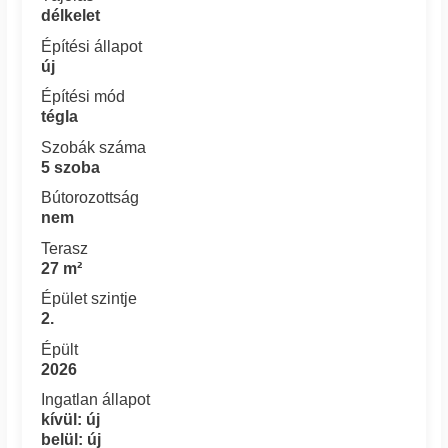
délkelet
Építési állapot
új
Építési mód
tégla
Szobák száma
5 szoba
Bútorozottság
nem
Terasz
27 m²
Épület szintje
2.
Épült
2026
Ingatlan állapot
kívül: új
belül: új