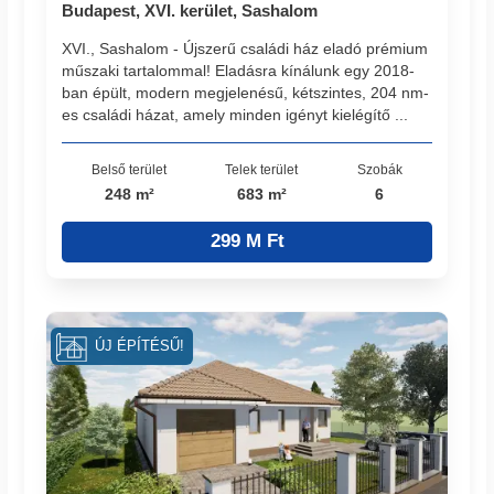
Budapest, XVI. kerület, Sashalom
XVI., Sashalom - Újszerű családi ház eladó prémium
műszaki tartalommal! Eladásra kínálunk egy 2018-
ban épült, modern megjelenésű, kétszintes, 204 nm-
es családi házat, amely minden igényt kielégítő ...
Belső terület
Telek terület
Szobák
248 m²
683 m²
6
299 M Ft
ÚJ ÉPÍTÉSŰ!