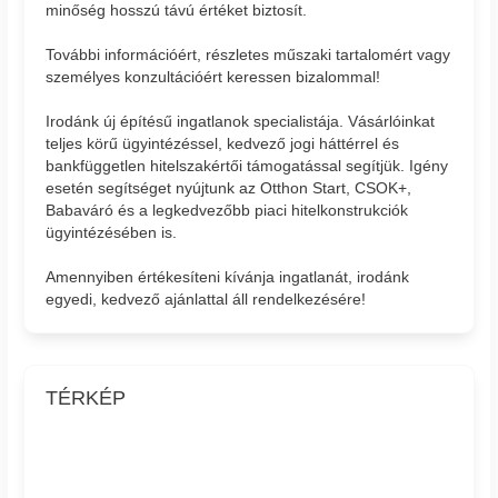
minőség hosszú távú értéket biztosít.
További információért, részletes műszaki tartalomért vagy
személyes konzultációért keressen bizalommal!
Irodánk új építésű ingatlanok specialistája. Vásárlóinkat
teljes körű ügyintézéssel, kedvező jogi háttérrel és
bankfüggetlen hitelszakértői támogatással segítjük. Igény
esetén segítséget nyújtunk az Otthon Start, CSOK+,
Babaváró és a legkedvezőbb piaci hitelkonstrukciók
ügyintézésében is.
Amennyiben értékesíteni kívánja ingatlanát, irodánk
egyedi, kedvező ajánlattal áll rendelkezésére!
TÉRKÉP