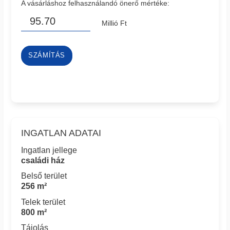
A vásárláshoz felhasználandó önerő mértéke:
Millió Ft
SZÁMÍTÁS
INGATLAN ADATAI
Ingatlan jellege
családi ház
Belső terület
256 m²
Telek terület
800 m²
Tájolás