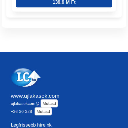
139.9 M Ft
www.ujlakasok.com
ujlakasokcom@
Mutasd
+36-30-328-
Mutasd
Legfrissebb híreink