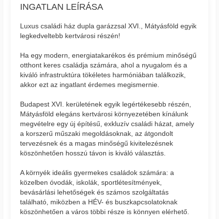
INGATLAN LEÍRÁSA
Luxus családi ház dupla garázzsal XVI., Mátyásföld egyik
legkedveltebb kertvárosi részén!
Ha egy modern, energiatakarékos és prémium minőségű
otthont keres családja számára, ahol a nyugalom és a
kiváló infrastruktúra tökéletes harmóniában találkozik,
akkor ezt az ingatlant érdemes megismernie.
Budapest XVI. kerületének egyik legértékesebb részén,
Mátyásföld elegáns kertvárosi környezetében kínálunk
megvételre egy új építésű, exkluzív családi házat, amely
a korszerű műszaki megoldásoknak, az átgondolt
tervezésnek és a magas minőségű kivitelezésnek
köszönhetően hosszú távon is kiváló választás.
A környék ideális gyermekes családok számára: a
közelben óvodák, iskolák, sportlétesítmények,
bevásárlási lehetőségek és számos szolgáltatás
található, miközben a HÉV- és buszkapcsolatoknak
köszönhetően a város többi része is könnyen elérhető.