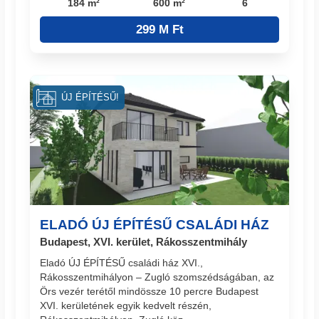
184 m²
600 m²
6
299 M Ft
ÚJ ÉPÍTÉSŰ!
ELADÓ ÚJ ÉPÍTÉSŰ CSALÁDI HÁZ
Budapest, XVI. kerület, Rákosszentmihály
Eladó ÚJ ÉPÍTÉSŰ családi ház XVI.,
Rákosszentmihályon – Zugló szomszédságában, az
Örs vezér terétől mindössze 10 percre Budapest
XVI. kerületének egyik kedvelt részén,