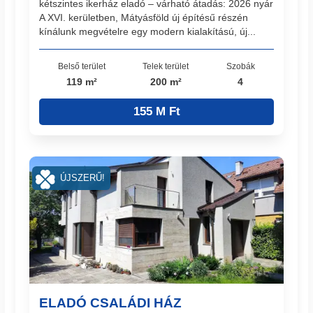
kétszintes ikerház eladó – várható átadás: 2026 nyár
A XVI. kerületben, Mátyásföld új építésű részén
kínálunk megvételre egy modern kialakítású, új...
Belső terület
Telek terület
Szobák
119 m²
200 m²
4
155 M Ft
ÚJSZERŰ!
ELADÓ CSALÁDI HÁZ