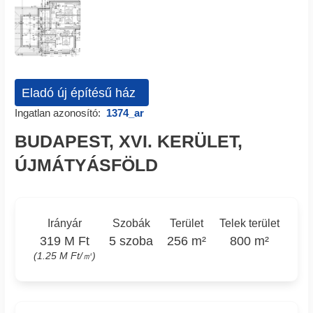
Eladó új építésű ház
Ingatlan azonosító:
1374_ar
BUDAPEST, XVI. KERÜLET,
ÚJMÁTYÁSFÖLD
Irányár
Szobák
Terület
Telek terület
319 M Ft
5 szoba
256 m²
800 m²
(1.25 M Ft/㎡)