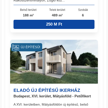
Rákosszentmihályon, Zugló köz...
Belső terület
Telek terület
Szobák
188 m²
489 m²
6
250 M Ft
ÚJ ÉPÍTÉSŰ!
ELADÓ ÚJ ÉPÍTÉSŰ IKERHÁZ
Budapest, XVI. kerület, Mátyásföld - Petőfikert
A XVI. kerületben, Mátyásföldön új építésű, belső