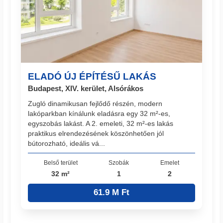
ELADÓ ÚJ ÉPÍTÉSŰ LAKÁS
Budapest, XIV. kerület, Alsórákos
Zugló dinamikusan fejlődő részén, modern
lakóparkban kínálunk eladásra egy 32 m²-es,
egyszobás lakást. A 2. emeleti, 32 m²-es lakás
praktikus elrendezésének köszönhetően jól
bútorozható, ideális vá...
Belső terület
Szobák
Emelet
32 m²
1
2
61.9 M Ft