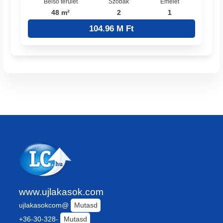
Belső terület
Szobák
Emelet
48 m²
2
1
104.96 M Ft
www.ujlakasok.com
ujlakasokcom@
Mutasd
+36-30-328-
Mutasd