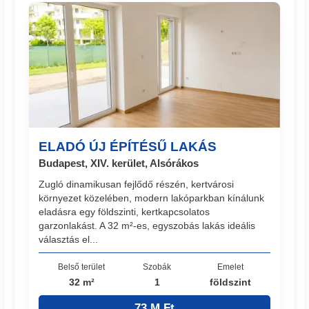
ELADÓ ÚJ ÉPÍTÉSŰ LAKÁS
Budapest, XIV. kerület, Alsórákos
Zugló dinamikusan fejlődő részén, kertvárosi
környezet közelében, modern lakóparkban kínálunk
eladásra egy földszinti, kertkapcsolatos
garzonlakást. A 32 m²-es, egyszobás lakás ideális
választás el...
Belső terület
Szobák
Emelet
32 m²
1
földszint
73 M Ft