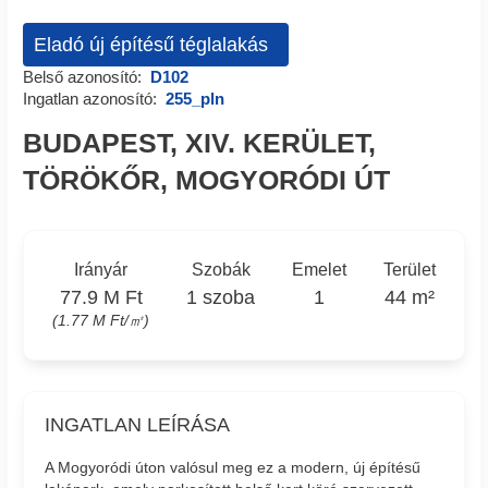
Eladó új építésű téglalakás
Belső azonosító:
D102
Ingatlan azonosító:
255_pln
BUDAPEST, XIV. KERÜLET,
TÖRÖKŐR, MOGYORÓDI ÚT
Irányár
Szobák
Emelet
Terület
77.9 M Ft
1 szoba
1
44 m²
(1.77 M Ft/㎡)
INGATLAN LEÍRÁSA
A Mogyoródi úton valósul meg ez a modern, új építésű