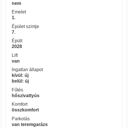
nem
Emelet
1.
Épület szintje
7.
Épült
2028
Lift
van
Ingatlan állapot
kívül: új
belül: új
Fűtés
hőszivattyús
Komfort
összkomfort
Parkolás
van teremgarázs