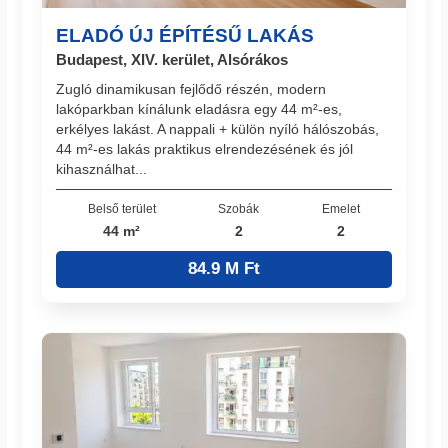
ELADÓ ÚJ ÉPÍTÉSŰ LAKÁS
Budapest, XIV. kerület, Alsórákos
Zugló dinamikusan fejlődő részén, modern
lakóparkban kínálunk eladásra egy 44 m²-es,
erkélyes lakást. A nappali + külön nyíló hálószobás,
44 m²-es lakás praktikus elrendezésének és jól
kihasználhat...
Belső terület
Szobák
Emelet
44 m²
2
2
84.9 M Ft