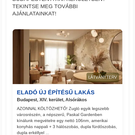
TEKINTSE MEG TOVÁBBI
AJÁNLATAINKAT!
LÁTVÁNYTERV
ELADÓ ÚJ ÉPÍTÉSŰ LAKÁS
Budapest, XIV. kerület, Alsórákos
AZONNAL KÖLTÖZHETŐ! Zugló egyik legszebb
városrészén, a népszerű, Paskal Gardenben
kínálunk megvételre egy nettó 106nm, amerikai
konyhás nappali + 3 hálószobás, dupla fürdőszobás,
dupla erkéllyel ...