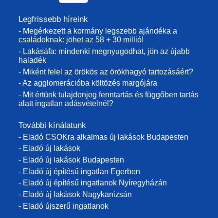
Legfrissebb híreink
- Megérkezett a kormány legszebb ajándéka a
családoknak: jöhet az 58 + 30 millió!
- Lakásáfa: mindenki megnyugodhat, jön az újabb
haladék
- Miként felel az örökös az örökhagyó tartozásáért?
- Az agglomerációba költözés margójára
- Mit értünk tulajdonjog fenntartás és függőben tartás
alatt ingatlan adásvételnél?
További kínálatunk
- Eladó CSOKra alkalmas új lakások Budapesten
- Eladó új lakások
- Eladó új lakások Budapesten
- Eladó új építésű ingatlan Egerben
- Eladó új építésű ingatlanok Nyíregyházán
- Eladó új lakások Nagykanizsán
- Eladó újszerű ingatlanok