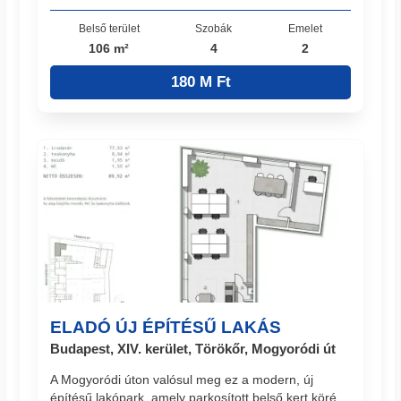
Belső terület
Szobák
Emelet
106 m²
4
2
180 M Ft
ELADÓ ÚJ ÉPÍTÉSŰ LAKÁS
Budapest, XIV. kerület, Törökőr, Mogyoródi út
A Mogyoródi úton valósul meg ez a modern, új
építésű lakópark, amely parkosított belső kert köré