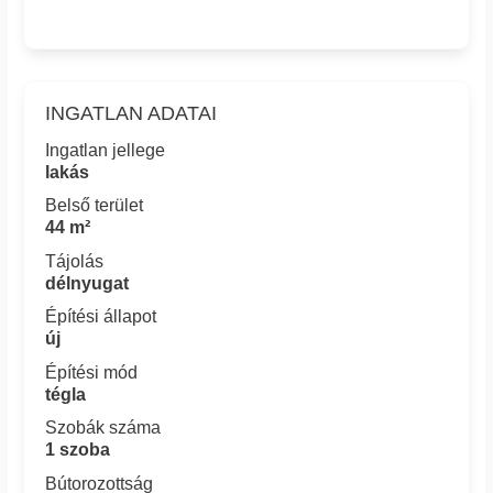
INGATLAN ADATAI
Ingatlan jellege
lakás
Belső terület
44 m²
Tájolás
délnyugat
Építési állapot
új
Építési mód
tégla
Szobák száma
1 szoba
Bútorozottság