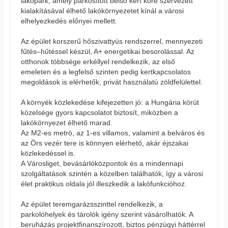
lakópark, amely parkosított belső kert köré szervezett
kialakításával élhető lakókörnyezetet kínál a városi
elhelyezkedés előnyei mellett.
Az épület korszerű hőszivattyús rendszerrel, mennyezeti
fűtés–hűtéssel készül, A+ energetikai besorolással. Az
otthonok többsége erkéllyel rendelkezik, az első
emeleten és a legfelső szinten pedig kertkapcsolatos
megoldások is elérhetők, privát használatú zöldfelülettel.
A környék közlekedése kifejezetten jó: a Hungária körút
közelsége gyors kapcsolatot biztosít, miközben a
lakókörnyezet élhető marad.
Az M2-es metró, az 1-es villamos, valamint a belváros és
az Örs vezér tere is könnyen elérhető, akár éjszakai
közlekedéssel is.
A Városliget, bevásárlóközpontok és a mindennapi
szolgáltatások szintén a közelben találhatók, így a városi
élet praktikus oldala jól illeszkedik a lakófunkcióhoz.
Az épület teremgarázsszinttel rendelkezik, a
parkolóhelyek és tárolók igény szerint vásárolhatók. A
beruházás projektfinanszírozott, biztos pénzügyi háttérrel