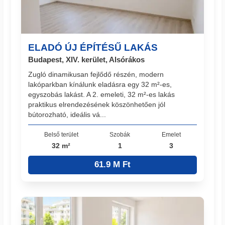
ELADÓ ÚJ ÉPÍTÉSŰ LAKÁS
Budapest, XIV. kerület, Alsórákos
Zugló dinamikusan fejlődő részén, modern
lakóparkban kínálunk eladásra egy 32 m²-es,
egyszobás lakást. A 2. emeleti, 32 m²-es lakás
praktikus elrendezésének köszönhetően jól
bútorozható, ideális vá...
Belső terület
Szobák
Emelet
32 m²
1
3
61.9 M Ft