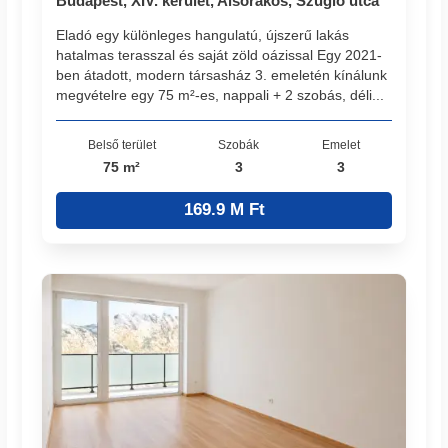
Budapest, XIV. kerület, Alsórákos, Szugló utca
Eladó egy különleges hangulatú, újszerű lakás
hatalmas terasszal és saját zöld oázissal Egy 2021-
ben átadott, modern társasház 3. emeletén kínálunk
megvételre egy 75 m²-es, nappali + 2 szobás, déli...
Belső terület
Szobák
Emelet
75 m²
3
3
169.9 M Ft