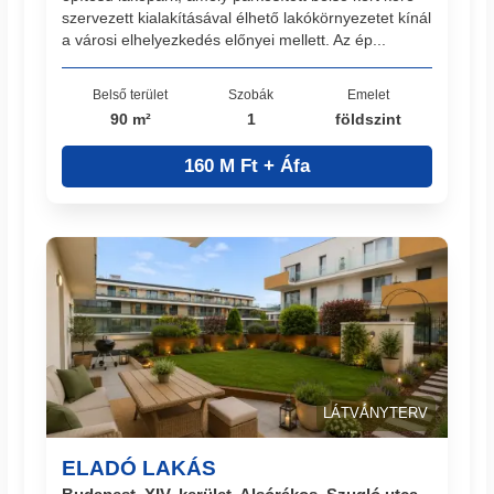
szervezett kialakításával élhető lakókörnyezetet kínál
a városi elhelyezkedés előnyei mellett. Az ép...
Belső terület
Szobák
Emelet
90 m²
1
földszint
160 M Ft + Áfa
LÁTVÁNYTERV
ELADÓ LAKÁS