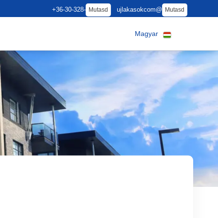
+36-30-328-
ujlakasokcom@
Mutasd
Mutasd
Magyar