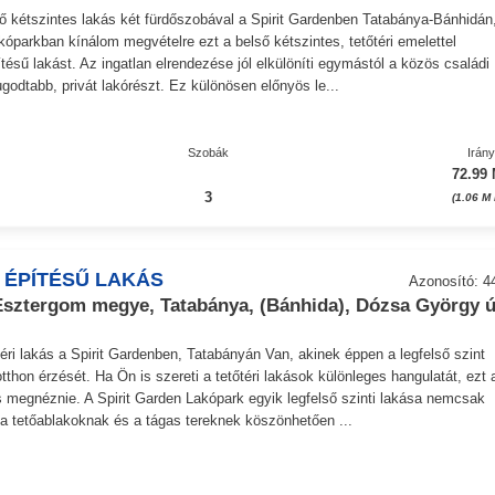
ső kétszintes lakás két fürdőszobával a Spirit Gardenben Tatabánya-Bánhidán
akóparkban kínálom megvételre ezt a belső kétszintes, tetőtéri emelettel
pítésű lakást. Az ingatlan elrendezése jól elkülöníti egymástól a közös családi
ugodtabb, privát lakórészt. Ez különösen előnyös le...
Szobák
Irán
72.99 
3
(1.06 M
 ÉPÍTÉSŰ LAKÁS
Azonosító: 4
ztergom megye, Tatabánya, (Bánhida), Dózsa György ú
éri lakás a Spirit Gardenben, Tatabányán Van, akinek éppen a legfelső szint
 otthon érzését. Ha Ön is szereti a tetőtéri lakások különleges hangulatát, ezt 
 megnéznie. A Spirit Garden Lakópark egyik legfelső szinti lakása nemcsak
a tetőablakoknak és a tágas tereknek köszönhetően ...