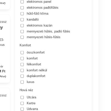
elektromos panel
Ft/㎡)
elektromos padlófűtés
hűtő-fűtő klíma
kandalló
_cssz
elektromos kazán
gy
mennyezeti hűtés, padló fűtés
mennyezeti hűtés-fűtés
23-
ikus
Komfort
összkomfort
komfort
félkomfort
yár
komfort nélkül
M Ft
duplakomfort
 Ft/㎡)
luxus
Hová néz
_cssz
Utcára
Kertre
Udvarra