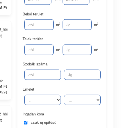
yár
M Ft
Belső terület
2
2
m
m
3_hbi
t
Telek terület
2
2
m
m
v
Szobák száma
yár
M Ft
Emelet
 Ft/㎡)
2_hbi
Ingatlan kora
t
csak új építésű