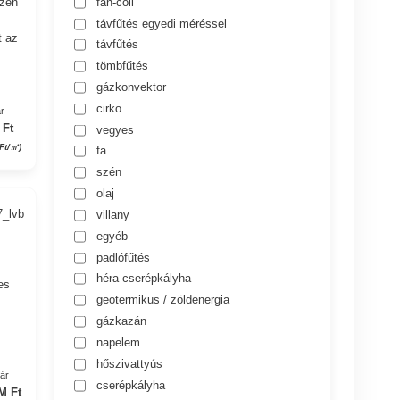
fan-coil
szén
távfűtés egyedi méréssel
t az
távfűtés
tömbfűtés
gázkonvektor
cirko
r
 Ft
vegyes
Ft/㎡)
fa
szén
olaj
7_lvb
villany
egyéb
padlófűtés
héra cserépkályha
es
geotermikus / zöldenergia
gázkazán
napelem
hőszivattyús
yár
cserépkályha
M Ft