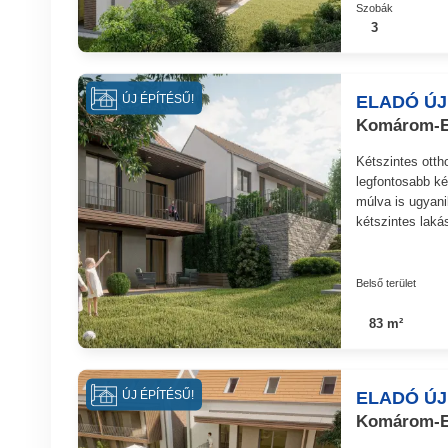
Szobák
3
ELADÓ ÚJ
ÚJ ÉPÍTÉSŰ!
Komárom-Es
Kétszintes otth
legfontosabb k
múlva is ugyani
kétszintes laká
Belső terület
83 m²
ELADÓ ÚJ
ÚJ ÉPÍTÉSŰ!
Komárom-Es