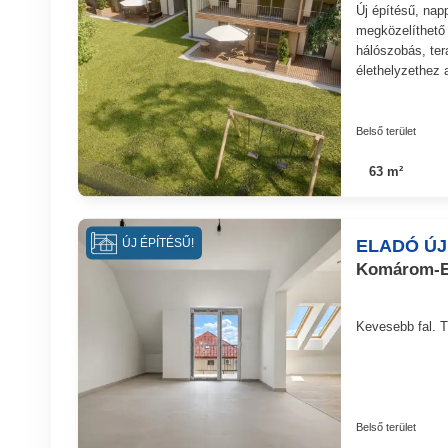
Új építésű, nap
megközelíthető 
hálószobás, ter
élethelyzethez 
Belső terület
63 m²
ELADÓ ÚJ
ÚJ ÉPÍTÉSŰ!
Komárom-Es
Kevesebb fal. Tö
Belső terület