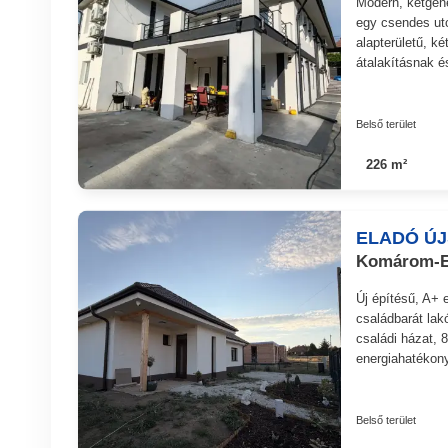
Modern, kétgene
egy csendes ut
alapterületű, ké
átalakításnak é
Belső terület
226 m²
ELADÓ ÚJ
Komárom-Es
Új építésű, A+ 
családbarát la
családi házat, 
energiahatékony
Belső terület