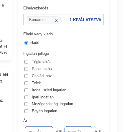
, a
Elhelyezkedés
pl.: 13 kerület vagy Eger, Dobó utca
1 KIVÁLATSZVA
Komárom-
Esztergom
megye
Eladó vagy kiadó
yár
Eladó
M Ft
 Ft/㎡)
Ingatlan jellege
Tégla lakás
Panel lakás
4_hbi
Családi ház
t
Telek
Iroda, üzleti ingatlan
Ipari ingatlan
az
Mezőgazdasági ingatlan
Egyéb ingatlan
Ár
M Ft
M Ft