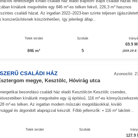
rációs lehetőséget kínáló családi ház eladó Bajóton! Bajót családi házas ré
cában kínálunk megvételre egy 846 m²-es telken fekvő, 226,3 m² hasznos
tszintes családi házat. Az ingatlan 2022–2023-ban szinte teljesen újjászületet
s korszerűsítésnek köszönhetően, így jelenlegi állap...
Telek terület
Szobák
Irányá
69.9 M
846 m²
5
(309.29 E 
SZERŰ CSALÁDI HÁZ
Azonosító: 2
ztergom megye, Kesztölc, Hóvirág utca
energetikai besorolású családi ház eladó Kesztölcön Kesztölc csendes,
kóövezetében kínálunk megvételre egy új építésű, 116 m²-es könnyűszerkezet
828 m²-es telken. Az ingatlan modern műszaki megoldásokkal, kiváló
sággal és átgondolt alaprajzzal készült. Főbb jellemzők: • 116 m² lakótér...
Telek terület
Szobák
Irán
127.9 