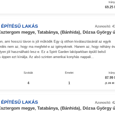
Irán
69.25 
 ÉPÍTÉSŰ LAKÁS
Azonosító: 4
ztergom megye, Tatabánya, (Bánhida), Dózsa György ú
on, ami hosszú távon is jól működik Egy új otthon kiválasztásánál az egyik
érdés nem az, hogy ma megfelel-e az igényeknek. Hanem az, hogy néhány é
lyen jól használható lesz-e. Ez a Spirit Garden lakóparkban épülő belső
s éppen ezt kínálja. Az alsó szinten amerikai konyhás nappali...
Szobák
Emelet
Irán
87.99 
4
1
(1.06 M
 ÉPÍTÉSŰ LAKÁS
Azonosító: 4
ztergom megye, Tatabánya, (Bánhida), Dózsa György ú