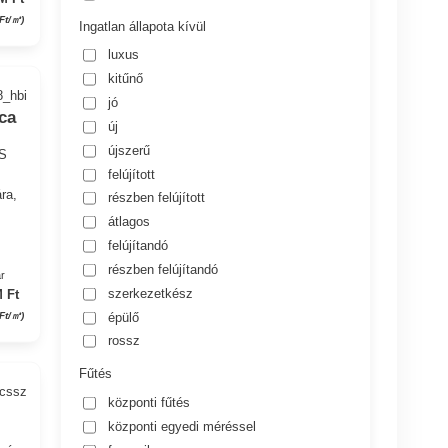
 Ft/㎡)
Ingatlan állapota kívül
luxus
kitűnő
8_hbi
jó
ca
új
újszerű
US
felújított
ra,
részben felújított
átlagos
felújítandó
részben felújítandó
r
szerkezetkész
 Ft
épülő
Ft/㎡)
rossz
Fűtés
_cssz
központi fűtés
központi egyedi méréssel