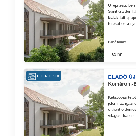
Új építésű, bel
Spirit Garden l
kialakított új é
tereket és a ny
Belső terület
69 m²
ELADÓ ÚJ
ÚJ ÉPÍTÉSŰ!
Komárom-Es
Kétszobás tetőt
jelenti az igazi
otthont érdemes
világos, hanem 