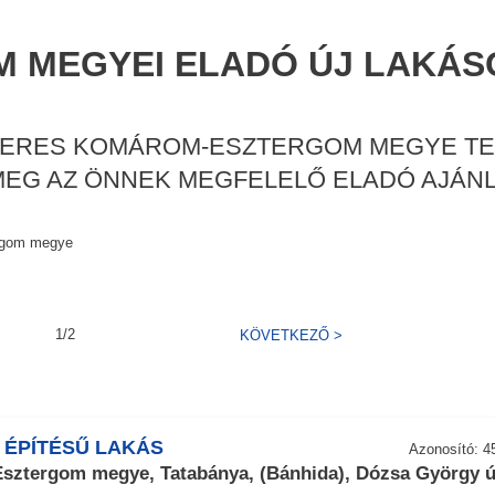
 MEGYEI ELADÓ ÚJ LAKÁS
 KERES KOMÁROM-ESZTERGOM MEGYE TE
 MEG AZ ÖNNEK MEGFELELŐ ELADÓ AJÁNL
rgom megye
1/2
KÖVETKEZŐ
>
 ÉPÍTÉSŰ LAKÁS
Azonosító: 4
ztergom megye, Tatabánya, (Bánhida), Dózsa György ú