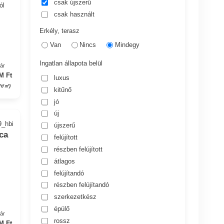
csak újszerű
ól
csak használt
Erkély, terasz
Van
Nincs
Mindegy
Ingatlan állapota belül
yár
M Ft
luxus
Ft/㎡)
kitűnő
jó
új
9_hbi
újszerű
ca
felújított
részben felújított
átlagos
felújítandó
részben felújítandó
szerkezetkész
épülő
yár
rossz
M Ft