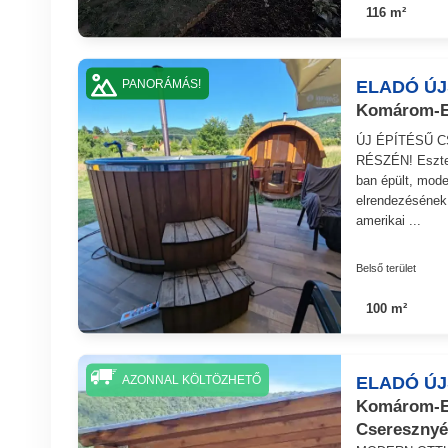
116 m²
ELADÓ ÚJ
PANORÁMÁS!
Komárom-Es
ÚJ ÉPÍTÉSŰ 
RÉSZÉN! Eszter
ban épült, mode
elrendezésének 
amerikai ...
Belső terület
100 m²
ELADÓ ÚJ
AZONNAL KÖLTÖZHETŐ
Komárom-Es
Csereszny