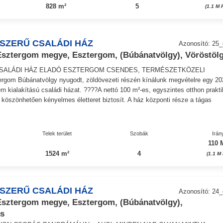
828 m²
5
(1.1 M 
SZERŰ CSALÁDI HÁZ
Azonosító: 25
ztergom megye, Esztergom, (Búbánatvölgy), Vöröstöl
CSALÁDI HÁZ ELADÓ ESZTERGOM CSENDES, TERMÉSZETKÖZELI
gom Búbánatvölgy nyugodt, zöldövezeti részén kínálunk megvételre egy 20
rn kialakítású családi házat. ????A nettó 100 m²-es, egyszintes otthon prakt
köszönhetően kényelmes életteret biztosít. A ház központi része a tágas
Telek terület
Szobák
Irán
110 
1524 m²
4
(1.1 M
SZERŰ CSALÁDI HÁZ
Azonosító: 24
ztergom megye, Esztergom, (Búbánatvölgy),
és