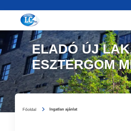
ELADÓ ÚJ LA
ESZTERGOM M
Főoldal
Ingatlan ajánlat