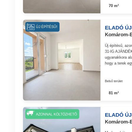
70 m²
ELADÓ ÚJ
ÚJ ÉPÍTÉSŰ!
Komárom-Es
Új építésű, az
31-IG AJÁNDÉK 
ugyanakkora ala
hogy a terek eg
Belső terület
81 m²
ELADÓ ÚJ
AZONNAL KÖLTÖZHETŐ
Komárom-Es