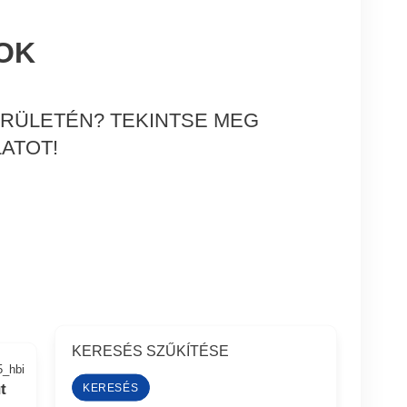
OK
RÜLETÉN? TEKINTSE MEG
ATOT!
KERESÉS SZŰKÍTÉSE
5_hbi
t