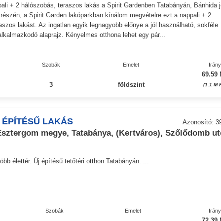
pali + 2 hálószobás, teraszos lakás a Spirit Gardenben Tatabányán, Bánhida j
részén, a Spirit Garden lakóparkban kínálom megvételre ezt a nappali + 2
aszos lakást. Az ingatlan egyik legnagyobb előnye a jól használható, sokféle
alkalmazkodó alaprajz. Kényelmes otthona lehet egy pár...
Szobák
Emelet
Irán
69.59 
3
földszint
(1.1 M 
 ÉPÍTÉSŰ LAKÁS
Azonosító: 3
ztergom megye, Tatabánya, (Kertváros), Szőlődomb ut
bb élettér. Új építésű tetőtéri otthon Tatabányán. ...
Szobák
Emelet
Irán
72.39 