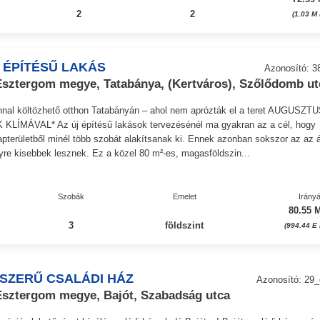
2
2
(1.03 M
 ÉPÍTÉSŰ LAKÁS
Azonosító: 3
ztergom megye, Tatabánya, (Kertváros), Szőlődomb ut
onnal költözhető otthon Tatabányán – ahol nem aprózták el a teret AUGUSZT
KLÍMÁVAL* Az új építésű lakások tervezésénél ma gyakran az a cél, hogy
pterületből minél több szobát alakítsanak ki. Ennek azonban sokszor az az á
yre kisebbek lesznek. Ez a közel 80 m²-es, magasföldszin...
Szobák
Emelet
Irányá
80.55 M
3
földszint
(994.44 E 
SZERŰ CSALÁDI HÁZ
Azonosító: 29
ztergom megye, Bajót, Szabadság utca