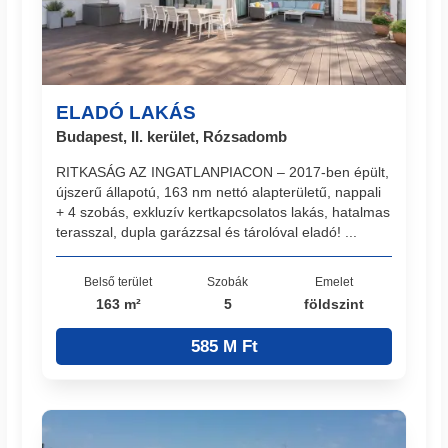
ELADÓ LAKÁS
Budapest, II. kerület, Rózsadomb
RITKASÁG AZ INGATLANPIACON – 2017-ben épült,
újszerű állapotú, 163 nm nettó alapterületű, nappali
+ 4 szobás, exkluzív kertkapcsolatos lakás, hatalmas
terasszal, dupla garázzsal és tárolóval eladó! ...
Belső terület
Szobák
Emelet
163 m²
5
földszint
585 M Ft