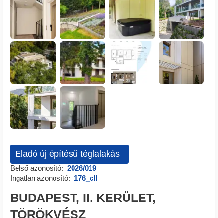
Eladó új építésű téglalakás
Belső azonosító:
2026/019
Ingatlan azonosító:
176_cll
BUDAPEST, II. KERÜLET,
TÖRÖKVÉSZ