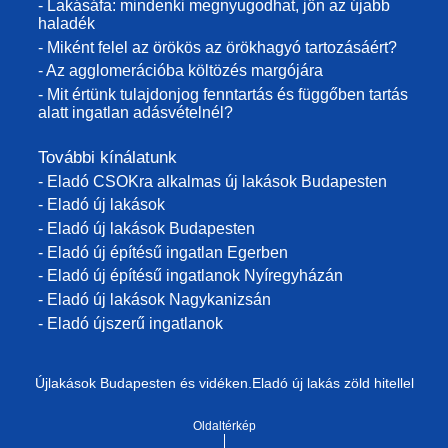
- Lakásáfa: mindenki megnyugodhat, jön az újabb
haladék
- Miként felel az örökös az örökhagyó tartozásáért?
- Az agglomerációba költözés margójára
- Mit értünk tulajdonjog fenntartás és függőben tartás
alatt ingatlan adásvételnél?
További kínálatunk
- Eladó CSOKra alkalmas új lakások Budapesten
- Eladó új lakások
- Eladó új lakások Budapesten
- Eladó új építésű ingatlan Egerben
- Eladó új építésű ingatlanok Nyíregyházán
- Eladó új lakások Nagykanizsán
- Eladó újszerű ingatlanok
Újlakások Budapesten és vidéken.Eladó új lakás zöld hitellel
Oldaltérkép