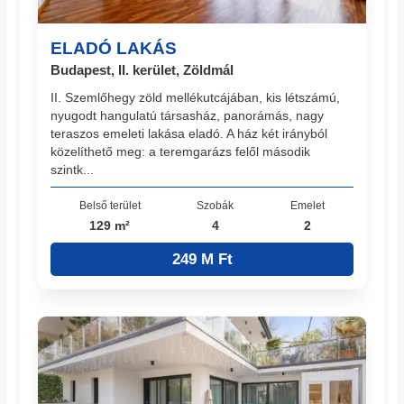
ELADÓ LAKÁS
Budapest, II. kerület, Zöldmál
II. Szemlőhegy zöld mellékutcájában, kis létszámú,
nyugodt hangulatú társasház, panorámás, nagy
teraszos emeleti lakása eladó. A ház két irányból
közelíthető meg: a teremgarázs felől második
szintk...
Belső terület
Szobák
Emelet
129 m²
4
2
249 M Ft