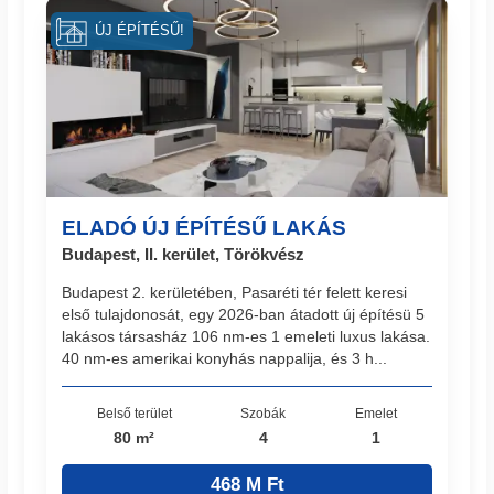
ÚJ ÉPÍTÉSŰ!
ELADÓ ÚJ ÉPÍTÉSŰ LAKÁS
Budapest, II. kerület, Törökvész
Budapest 2. kerületében, Pasaréti tér felett keresi
első tulajdonosát, egy 2026-ban átadott új építésü 5
lakásos társasház 106 nm-es 1 emeleti luxus lakása.
40 nm-es amerikai konyhás nappalija, és 3 h...
Belső terület
Szobák
Emelet
80 m²
4
1
468 M Ft