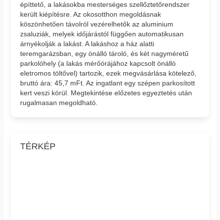
építtető, a lakásokba mesterséges szellőztetőrendszer
került kiépítésre. Az okosotthon megoldásnak
köszönhetően távolról vezérelhetők az aluminium
zsaluziák, melyek időjárástól függően automatikusan
árnyékolják a lakást. A lakáshoz a ház alatti
teremgarázsban, egy önálló tároló, és két nagyméretű
parkolóhely (a lakás mérőórájához kapcsolt önálló
eletromos töltővel) tartozik, ezek megvásárlása kötelező,
bruttó ára: 45,7 mFt. Az ingatlant egy szépen parkosított
kert veszi körül. Megtekintése előzetes egyeztetés után
rugalmasan megoldható.
TÉRKÉP