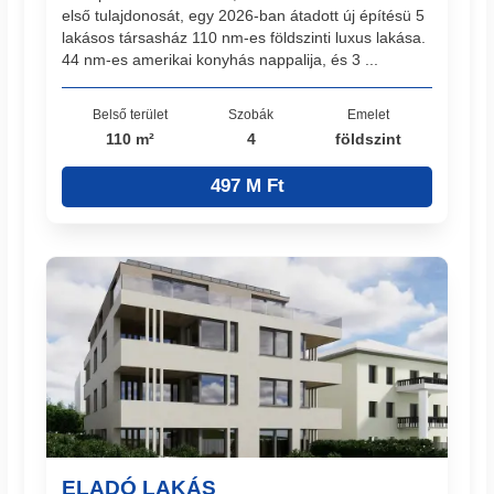
első tulajdonosát, egy 2026-ban átadott új építésü 5
lakásos társasház 110 nm-es földszinti luxus lakása.
44 nm-es amerikai konyhás nappalija, és 3 ...
Belső terület
Szobák
Emelet
110 m²
4
földszint
497 M Ft
ELADÓ LAKÁS