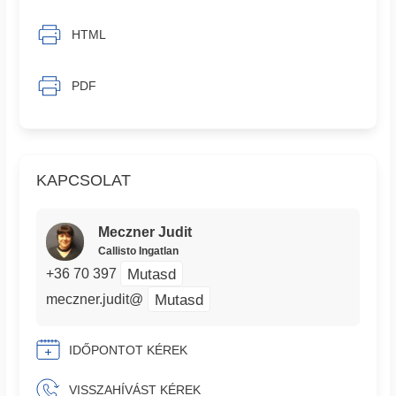
HTML
PDF
KAPCSOLAT
Meczner Judit
Callisto Ingatlan
Mutasd
+36 70 397
Mutasd
meczner.judit@
IDŐPONTOT KÉREK
VISSZAHÍVÁST KÉREK