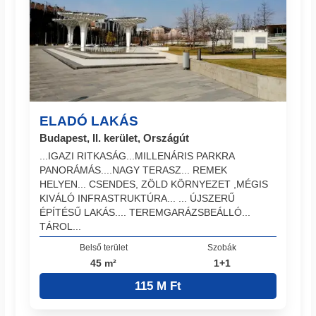
ELADÓ LAKÁS
Budapest, II. kerület, Országút
...IGAZI RITKASÁG...MILLENÁRIS PARKRA
PANORÁMÁS....NAGY TERASZ... REMEK
HELYEN... CSENDES, ZÖLD KÖRNYEZET ,MÉGIS
KIVÁLÓ INFRASTRUKTÚRA... ... ÚJSZERŰ
ÉPÍTÉSŰ LAKÁS.... TEREMGARÁZSBEÁLLÓ...
TÁROL...
Belső terület
Szobák
45 m²
1+1
115 M Ft