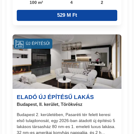
100 m²
4
2
529 M Ft
ÚJ ÉPÍTÉSŰ!
ELADÓ ÚJ ÉPÍTÉSŰ LAKÁS
Budapest, II. kerület, Törökvész
Budapest 2. kerületében, Pasaréti tér felett keresi
első tulajdonosát, egy 2026-ban átadott új építésü 5
lakásos társasház 80 nm-es 1. emeleti luxus lakása.
32 nm-es amerikai konyhás nappalija, és 2 h...