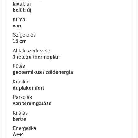
kívül: új
belül: új
Klíma
van
Szigetelés
15 cm
Ablak szerkezete
3 rétegű thermoplan
Fűtés
geotermikus / zöldenergia
Komfort
duplakomfort
Parkolás
van teremgarázs
Kilátás
kertre
Energetika
A++: