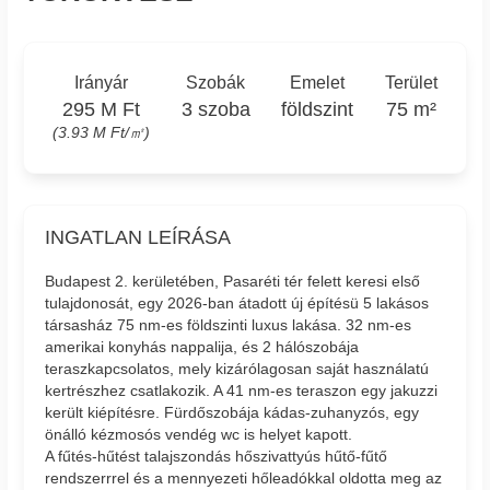
Irányár
Szobák
Emelet
Terület
295 M Ft
3 szoba
földszint
75 m²
(3.93 M Ft/㎡)
INGATLAN LEÍRÁSA
Budapest 2. kerületében, Pasaréti tér felett keresi első
tulajdonosát, egy 2026-ban átadott új építésü 5 lakásos
társasház 75 nm-es földszinti luxus lakása. 32 nm-es
amerikai konyhás nappalija, és 2 hálószobája
teraszkapcsolatos, mely kizárólagosan saját használatú
kertrészhez csatlakozik. A 41 nm-es teraszon egy jakuzzi
került kiépítésre. Fürdőszobája kádas-zuhanyzós, egy
önálló kézmosós vendég wc is helyet kapott.
A fűtés-hűtést talajszondás hőszivattyús hűtő-fűtő
rendszerrrel és a mennyezeti hőleadókkal oldotta meg az