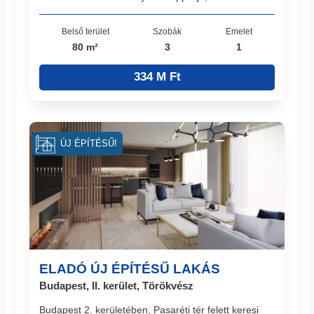
Belső terület
Szobák
Emelet
80 m²
3
1
334 M Ft
ÚJ ÉPÍTÉSŰ!
ELADÓ ÚJ ÉPÍTÉSŰ LAKÁS
Budapest, II. kerület, Törökvész
Budapest 2. kerületében, Pasaréti tér felett keresi