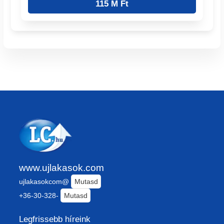
115 M Ft
www.ujlakasok.com
ujlakasokcom@
Mutasd
+36-30-328-
Mutasd
Legfrissebb híreink