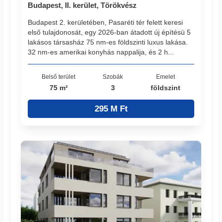
Budapest, II. kerület, Törökvész
Budapest 2. kerületében, Pasaréti tér felett keresi
első tulajdonosát, egy 2026-ban átadott új építésü 5
lakásos társasház 75 nm-es földszinti luxus lakása.
32 nm-es amerikai konyhás nappalija, és 2 h...
Belső terület
Szobák
Emelet
75 m²
3
földszint
295 M Ft