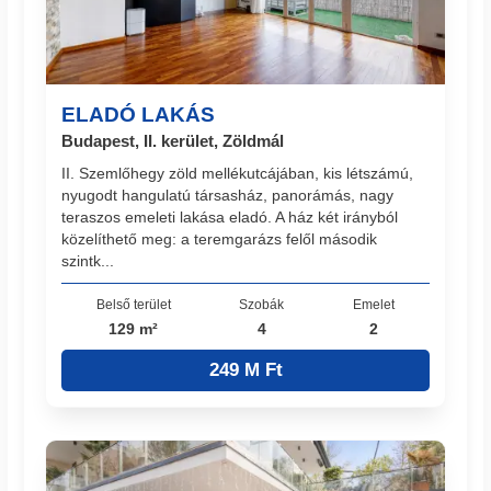
ELADÓ LAKÁS
Budapest, II. kerület, Zöldmál
II. Szemlőhegy zöld mellékutcájában, kis létszámú,
nyugodt hangulatú társasház, panorámás, nagy
teraszos emeleti lakása eladó. A ház két irányból
közelíthető meg: a teremgarázs felől második
szintk...
Belső terület
Szobák
Emelet
129 m²
4
2
249 M Ft