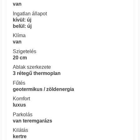
van
Ingatlan állapot
kívül: új
belül: új
Klíma
van
Szigetelés
20 cm
Ablak szerkezete
3 rétegű thermoplan
Fűtés
geotermikus / zöldenergia
Komfort
luxus
Parkolás
van teremgarázs
Kilátás
kertre