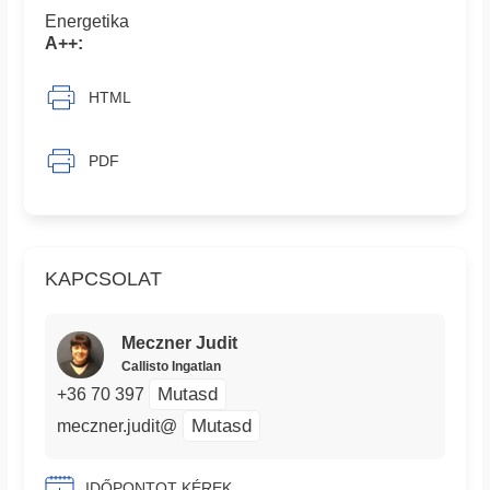
Energetika
A++:
HTML
PDF
KAPCSOLAT
Meczner Judit
Callisto Ingatlan
Mutasd
+36 70 397
Mutasd
meczner.judit@
IDŐPONTOT KÉREK