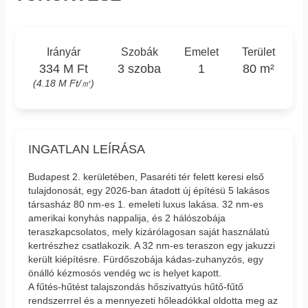
Irányár
Szobák
Emelet
Terület
334 M Ft
3 szoba
1
80 m²
(4.18 M Ft/㎡)
INGATLAN LEÍRÁSA
Budapest 2. kerületében, Pasaréti tér felett keresi első
tulajdonosát, egy 2026-ban átadott új építésü 5 lakásos
társasház 80 nm-es 1. emeleti luxus lakása. 32 nm-es
amerikai konyhás nappalija, és 2 hálószobája
teraszkapcsolatos, mely kizárólagosan saját használatú
kertrészhez csatlakozik. A 32 nm-es teraszon egy jakuzzi
került kiépítésre. Fürdőszobája kádas-zuhanyzós, egy
önálló kézmosós vendég wc is helyet kapott.
A fűtés-hűtést talajszondás hőszivattyús hűtő-fűtő
rendszerrrel és a mennyezeti hőleadókkal oldotta meg az