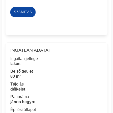
SZÁMÍTÁS
INGATLAN ADATAI
Ingatlan jellege
lakás
Belső terület
80 m²
Tájolás
délkelet
Panoráma
jános hegyre
Építési állapot