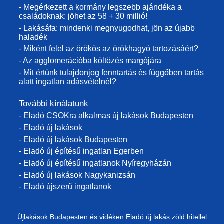
- Megérkezett a kormány legszebb ajándéka a
családoknak: jöhet az 58 + 30 millió!
- Lakásáfa: mindenki megnyugodhat, jön az újabb
haladék
- Miként felel az örökös az örökhagyó tartozásáért?
- Az agglomerációba költözés margójára
- Mit értünk tulajdonjog fenntartás és függőben tartás
alatt ingatlan adásvételnél?
További kínálatunk
- Eladó CSOKra alkalmas új lakások Budapesten
- Eladó új lakások
- Eladó új lakások Budapesten
- Eladó új építésű ingatlan Egerben
- Eladó új építésű ingatlanok Nyíregyházán
- Eladó új lakások Nagykanizsán
- Eladó újszerű ingatlanok
Újlakások Budapesten és vidéken.Eladó új lakás zöld hitellel