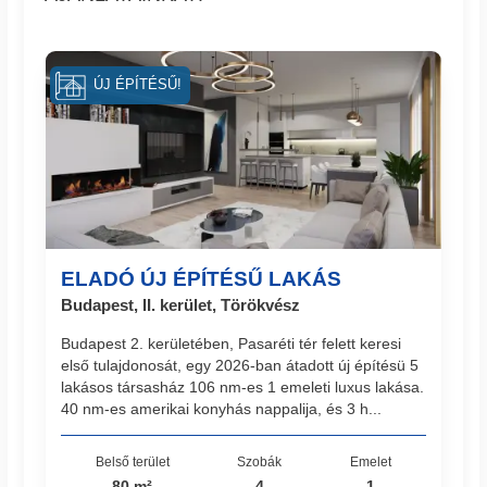
ÚJ ÉPÍTÉSŰ!
ELADÓ ÚJ ÉPÍTÉSŰ LAKÁS
Budapest, II. kerület, Törökvész
Budapest 2. kerületében, Pasaréti tér felett keresi
első tulajdonosát, egy 2026-ban átadott új építésü 5
lakásos társasház 106 nm-es 1 emeleti luxus lakása.
40 nm-es amerikai konyhás nappalija, és 3 h...
Belső terület
Szobák
Emelet
80 m²
4
1