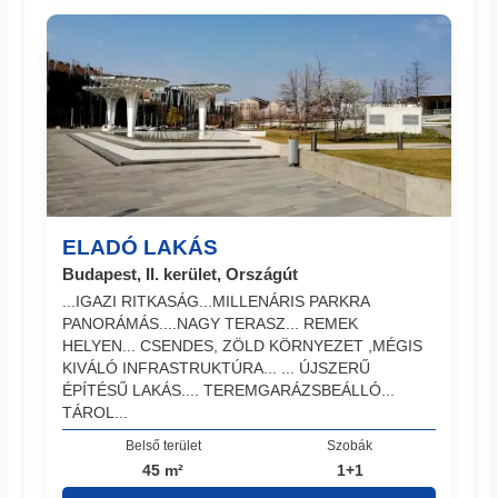
ELADÓ LAKÁS
Budapest, II. kerület, Országút
...IGAZI RITKASÁG...MILLENÁRIS PARKRA
PANORÁMÁS....NAGY TERASZ... REMEK
HELYEN... CSENDES, ZÖLD KÖRNYEZET ,MÉGIS
KIVÁLÓ INFRASTRUKTÚRA... ... ÚJSZERŰ
ÉPÍTÉSŰ LAKÁS.... TEREMGARÁZSBEÁLLÓ...
TÁROL...
Belső terület
Szobák
45 m²
1+1