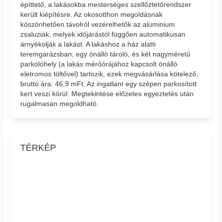
építtető, a lakásokba mesterséges szellőztetőrendszer
került kiépítésre. Az okosotthon megoldásnak
köszönhetően távolról vezérelhetők az aluminium
zsaluziák, melyek időjárástól függően automatikusan
árnyékolják a lakást. A lakáshoz a ház alatti
teremgarázsban, egy önálló tároló, és két nagyméretű
parkolóhely (a lakás mérőórájához kapcsolt önálló
eletromos töltővel) tartozik, ezek megvásárlása kötelező,
bruttó ára: 46,9 mFt. Az ingatlant egy szépen parkosított
kert veszi körül. Megtekintése előzetes egyeztetés után
rugalmasan megoldható.
TÉRKÉP