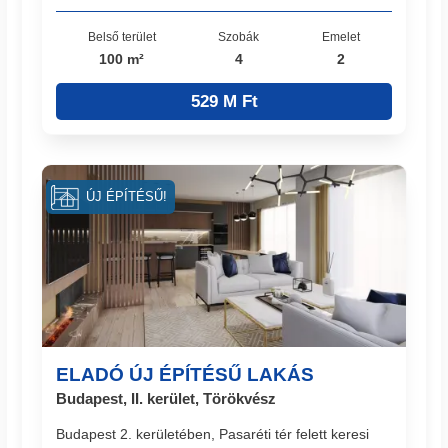
Belső terület
Szobák
Emelet
100 m²
4
2
529 M Ft
ÚJ ÉPÍTÉSŰ!
ELADÓ ÚJ ÉPÍTÉSŰ LAKÁS
Budapest, II. kerület, Törökvész
Budapest 2. kerületében, Pasaréti tér felett keresi