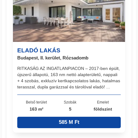
ELADÓ LAKÁS
Budapest, II. kerület, Rózsadomb
RITKASÁG AZ INGATLANPIACON – 2017-ben épült,
újszerű állapotú, 163 nm nettó alapterületű, nappali
+ 4 szobás, exkluzív kertkapcsolatos lakás, hatalmas
terasszal, dupla garázzsal és tárolóval eladó! ...
Belső terület
Szobák
Emelet
163 m²
5
földszint
585 M Ft