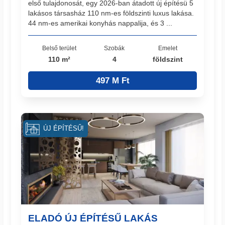
első tulajdonosát, egy 2026-ban átadott új építésü 5
lakásos társasház 110 nm-es földszinti luxus lakása.
44 nm-es amerikai konyhás nappalija, és 3 ...
Belső terület
Szobák
Emelet
110 m²
4
földszint
497 M Ft
ÚJ ÉPÍTÉSŰ!
ELADÓ ÚJ ÉPÍTÉSŰ LAKÁS