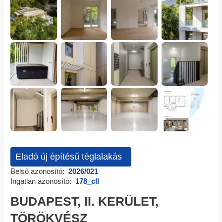
Eladó új építésű téglalakás
Belső azonosító:
2026/021
Ingatlan azonosító:
178_cll
BUDAPEST, II. KERÜLET,
TÖRÖKVÉSZ